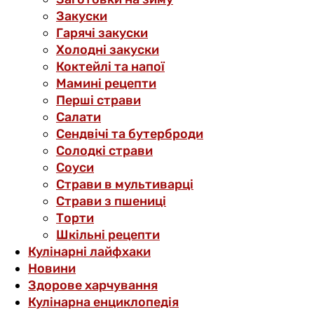
Закуски
Гарячі закуски
Холодні закуски
Коктейлі та напої
Мамині рецепти
Перші страви
Салати
Сендвічі та бутерброди
Солодкі страви
Соуси
Страви в мультиварці
Страви з пшениці
Торти
Шкільні рецепти
Кулінарні лайфхаки
Новини
Здорове харчування
Кулінарна енциклопедія