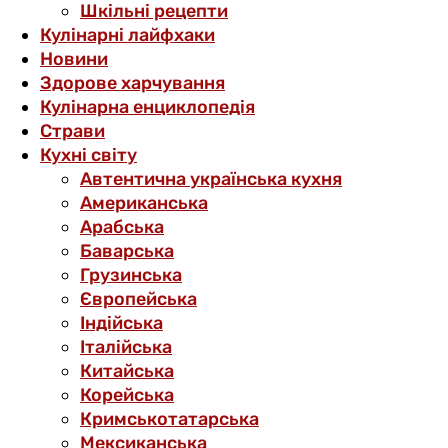
Шкільні рецепти
Кулінарні лайфхаки
Новини
Здорове харчування
Кулінарна енциклопедія
Страви
Кухні світу
Автентична українська кухня
Американська
Арабська
Баварська
Грузинська
Європейська
Індійська
Італійська
Китайська
Корейська
Кримськотатарська
Мексиканська