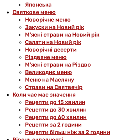
Японська
Святкове меню
Новорічне меню
Закуски на Новий рік
М’ясні страви на Новий рік
Салати на Новий рік
Новорічні десерти
Різдвяне меню
М’ясні страви на Різдво
Великоднє меню
Меню на Масляну
Страви на Святвечір
Коли час має значення
Рецепти до 15 хвилин
Рецепти до 30 хвилин
Рецепти до 60 хвилин
Рецепти за 2 години
Рецепти більш ніж за 2 години
Рівень складності