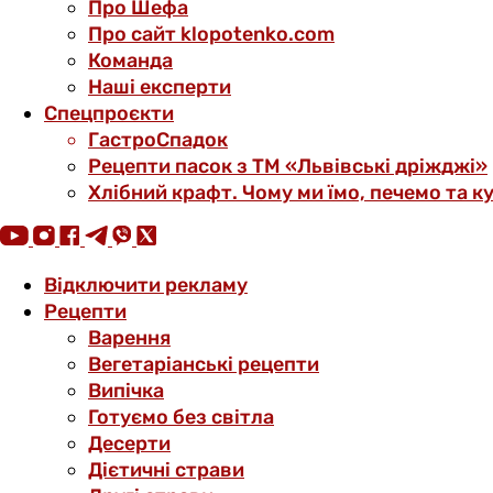
Про Шефа
Про сайт klopotenko.com
Команда
Наші експерти
Спецпроєкти
ГастроСпадок
Рецепти пасок з ТМ «Львівські дріжджі»
Хлібний крафт. Чому ми їмо, печемо та к
Відключити рекламу
Рецепти
Варення
Вегетаріанські рецепти
Випічка
Готуємо без світла
Десерти
Дієтичні страви