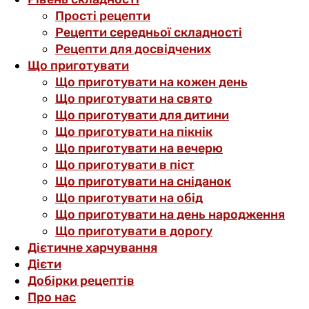
Прості рецепти
Рецепти середньої складності
Рецепти для досвідчених
Що приготувати
Що приготувати на кожен день
Що приготувати на свято
Що приготувати для дитини
Що приготувати на пікнік
Що приготувати на вечерю
Що приготувати в піст
Що приготувати на сніданок
Що приготувати на обід
Що приготувати на день народження
Що приготувати в дорогу
Дієтичне харчування
Дієти
Добірки рецептів
Про нас