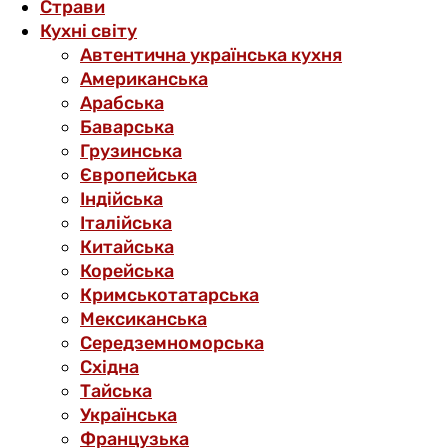
Страви
Кухні світу
Автентична українська кухня
Американська
Арабська
Баварська
Грузинська
Європейська
Індійська
Італійська
Китайська
Корейська
Кримськотатарська
Мексиканська
Середземноморська
Східна
Тайська
Українська
Французька