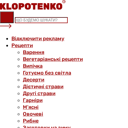
Skip
to
content
Відключити рекламу
Рецепти
Варення
Вегетаріанські рецепти
Випічка
Готуємо без світла
Десерти
Дієтичні страви
Другі страви
Гарніри
М’ясні
Овочеві
Рибне
Заготовки на зиму