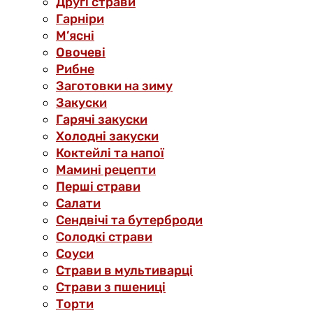
Другі страви
Гарніри
М’ясні
Овочеві
Рибне
Заготовки на зиму
Закуски
Гарячі закуски
Холодні закуски
Коктейлі та напої
Мамині рецепти
Перші страви
Салати
Сендвічі та бутерброди
Солодкі страви
Соуси
Страви в мультиварці
Страви з пшениці
Торти