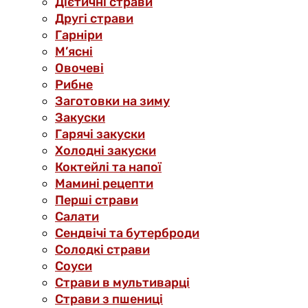
Дієтичні страви
Другі страви
Гарніри
М’ясні
Овочеві
Рибне
Заготовки на зиму
Закуски
Гарячі закуски
Холодні закуски
Коктейлі та напої
Мамині рецепти
Перші страви
Салати
Сендвічі та бутерброди
Солодкі страви
Соуси
Страви в мультиварці
Страви з пшениці