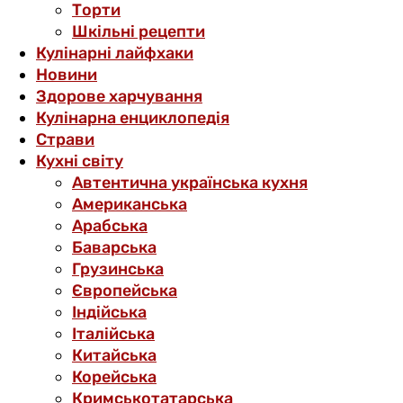
Торти
Шкільні рецепти
Кулінарні лайфхаки
Новини
Здорове харчування
Кулінарна енциклопедія
Страви
Кухні світу
Автентична українська кухня
Американська
Арабська
Баварська
Грузинська
Європейська
Індійська
Італійська
Китайська
Корейська
Кримськотатарська