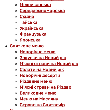
Мексиканська
Середземноморська
Східна
Тайська
Українська
Французька
Японська
Святкове меню
Новорічне меню
Закуски на Новий рік
М’ясні страви на Новий рік
Салати на Новий рік
Новорічні десерти
Різдвяне меню
М’ясні страви на Різдво
Великоднє меню
Меню на Масляну
Страви на Святвечір