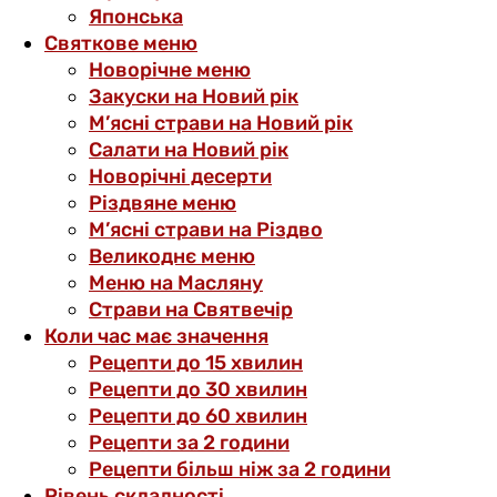
Японська
Святкове меню
Новорічне меню
Закуски на Новий рік
М’ясні страви на Новий рік
Салати на Новий рік
Новорічні десерти
Різдвяне меню
М’ясні страви на Різдво
Великоднє меню
Меню на Масляну
Страви на Святвечір
Коли час має значення
Рецепти до 15 хвилин
Рецепти до 30 хвилин
Рецепти до 60 хвилин
Рецепти за 2 години
Рецепти більш ніж за 2 години
Рівень складності