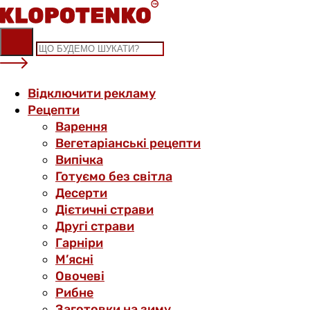
Skip
to
content
Відключити рекламу
Рецепти
Варення
Вегетаріанські рецепти
Випічка
Готуємо без світла
Десерти
Дієтичні страви
Другі страви
Гарніри
М’ясні
Овочеві
Рибне
Заготовки на зиму