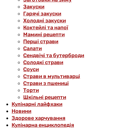
Закуски
Гарячі закуски
Холодні закуски
Коктейлі та напої
Мамині рецепти
Перші страви
Салати
Сендвічі та бутерброди
Солодкі страви
Соуси
Страви в мультиварці
Страви з пшениці
Торти
Шкільні рецепти
Кулінарні лайфхаки
Новини
Здорове харчування
Кулінарна енциклопедія