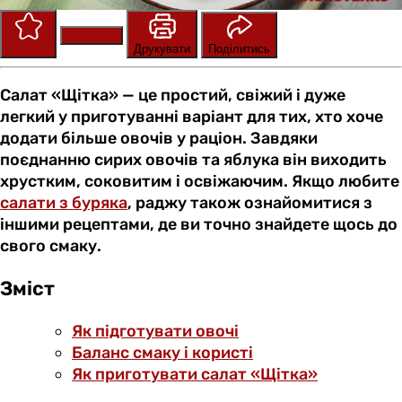
Зберегти
Оцінити
Друкувати
Поділитись
Салат «Щітка» — це простий, свіжий і дуже
легкий у приготуванні варіант для тих, хто хоче
додати більше овочів у раціон. Завдяки
поєднанню сирих овочів та яблука він виходить
хрустким, соковитим і освіжаючим. Якщо любите
салати з буряка
, раджу також ознайомитися з
іншими рецептами, де ви точно знайдете щось до
свого смаку.
Зміст
Як підготувати овочі
Баланс смаку і користі
Як приготувати салат «Щітка»