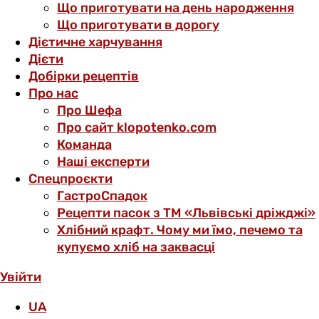
Що приготувати на день народження
Що приготувати в дорогу
Дієтичне харчування
Дієти
Добірки рецептів
Про нас
Про Шефа
Про сайт klopotenko.com
Команда
Наші експерти
Спецпроєкти
ГастроСпадок
Рецепти пасок з ТМ «Львівські дріжджі»
Хлібний крафт. Чому ми їмо, печемо та
купуємо хліб на заквасці
Увійти
UA