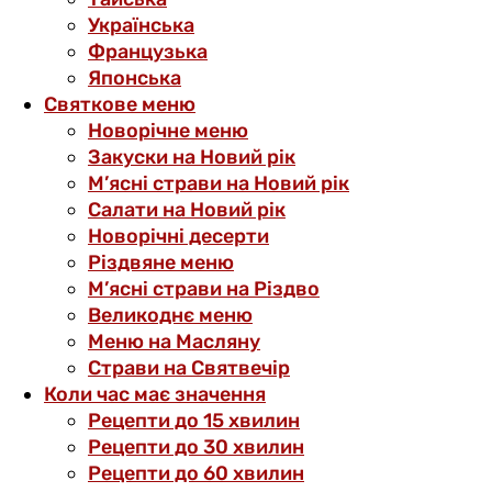
Українська
Французька
Японська
Святкове меню
Новорічне меню
Закуски на Новий рік
М’ясні страви на Новий рік
Салати на Новий рік
Новорічні десерти
Різдвяне меню
М’ясні страви на Різдво
Великоднє меню
Меню на Масляну
Страви на Святвечір
Коли час має значення
Рецепти до 15 хвилин
Рецепти до 30 хвилин
Рецепти до 60 хвилин