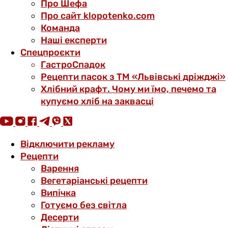
Про Шефа
Про сайт klopotenko.com
Команда
Наші експерти
Спецпроєкти
ГастроСпадок
Рецепти пасок з ТМ «Львівські дріжджі»
Хлібний крафт. Чому ми їмо, печемо та
купуємо хліб на заквасці
Відключити рекламу
Рецепти
Варення
Вегетаріанські рецепти
Випічка
Готуємо без світла
Десерти