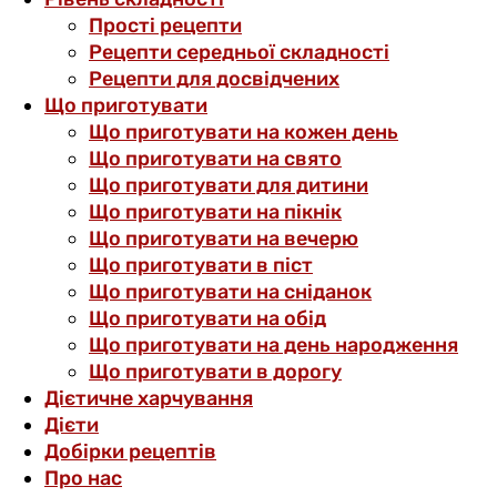
Прості рецепти
Рецепти середньої складності
Рецепти для досвідчених
Що приготувати
Що приготувати на кожен день
Що приготувати на свято
Що приготувати для дитини
Що приготувати на пікнік
Що приготувати на вечерю
Що приготувати в піст
Що приготувати на сніданок
Що приготувати на обід
Що приготувати на день народження
Що приготувати в дорогу
Дієтичне харчування
Дієти
Добірки рецептів
Про нас