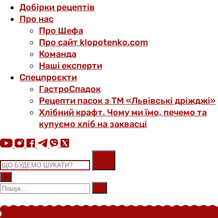
Добірки рецептів
Про нас
Про Шефа
Про сайт klopotenko.com
Команда
Наші експерти
Спецпроєкти
ГастроСпадок
Рецепти пасок з ТМ «Львівські дріжджі»
Хлібний крафт. Чому ми їмо, печемо та
купуємо хліб на заквасці
×