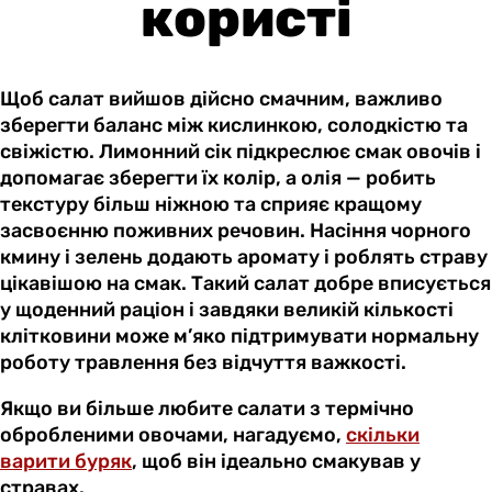
користі
Щоб салат вийшов дійсно смачним, важливо
зберегти баланс між кислинкою, солодкістю та
свіжістю. Лимонний сік підкреслює смак овочів і
допомагає зберегти їх колір, а олія — робить
текстуру більш ніжною та сприяє кращому
засвоєнню поживних речовин. Насіння чорного
кмину і зелень додають аромату і роблять страву
цікавішою на смак. Такий салат добре вписується
у щоденний раціон і завдяки великій кількості
клітковини може м’яко підтримувати нормальну
роботу травлення без відчуття важкості.
Якщо ви більше любите салати з термічно
обробленими овочами, нагадуємо,
скільки
варити буряк
, щоб він ідеально смакував у
стравах.