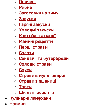
Овочеві
Рибне
Заготовки на зиму
Закуски
Гарячі закуски
Холодні закуски
Коктейлі та напої
Мамині рецепти
Перші страви
Салати
Сендвічі та бутерброди
Солодкі страви
Соуси
Страви в мультиварці
Страви з пшениці
Торти
Шкільні рецепти
Кулінарні лайфхаки
Новини