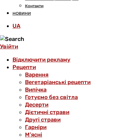
Контакти
НОВИНИ
UA
Увійти
Відключити рекламу
Рецепти
Варення
Вегетаріанські рецепти
Випічка
Готуємо без світла
Десерти
Дієтичні страви
Другі страви
Гарніри
М’ясні