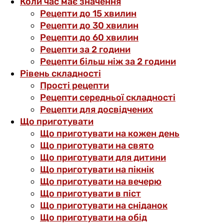
Коли час має значення
Рецепти до 15 хвилин
Рецепти до 30 хвилин
Рецепти до 60 хвилин
Рецепти за 2 години
Рецепти більш ніж за 2 години
Рівень складності
Прості рецепти
Рецепти середньої складності
Рецепти для досвідчених
Що приготувати
Що приготувати на кожен день
Що приготувати на свято
Що приготувати для дитини
Що приготувати на пікнік
Що приготувати на вечерю
Що приготувати в піст
Що приготувати на сніданок
Що приготувати на обід