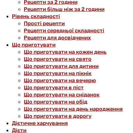
Рецепти за 2 години
Рецепти більш ніж за 2 години
Рівень складності
Прості рецепти
Рецепти середньої складності
Рецепти для досвідчених
Що приготувати
Що приготувати на кожен день
Що приготувати на свято
Що приготувати для дитини
Що приготувати на пікнік
Що приготувати на вечерю
Що приготувати в піст
Що приготувати на сніданок
Що приготувати на обід
Що приготувати на день народження
Що приготувати в дорогу
Дієтичне харчування
Дієти