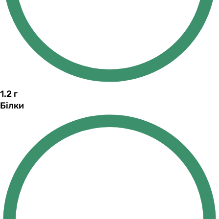
1.2
г
Білки