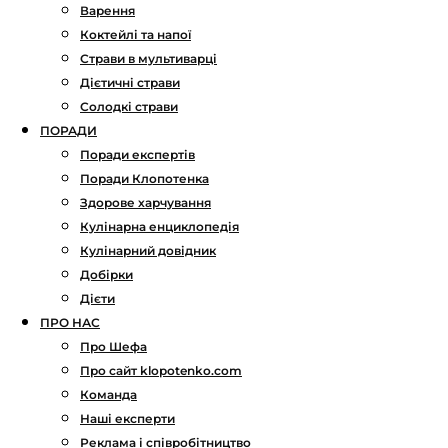
Варення
Коктейлі та напої
Страви в мультиварці
Дієтичні страви
Солодкі страви
ПОРАДИ
Поради експертів
Поради Клопотенка
Здорове харчування
Кулінарна енциклопедія
Кулінарний довідник
Добірки
Дієти
ПРО НАС
Про Шефа
Про сайт klopotenko.com
Команда
Наші експерти
Реклама і співробітництво