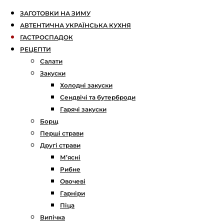
ЗАГОТОВКИ НА ЗИМУ
АВТЕНТИЧНА УКРАЇНСЬКА КУХНЯ
ГАСТРОСПАДОК
РЕЦЕПТИ
Салати
Закуски
Холодні закуски
Сендвічі та бутерброди
Гарячі закуски
Борщ
Перші страви
Другі страви
М’ясні
Рибне
Овочеві
Гарніри
Піца
Випічка