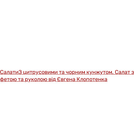
Салати
З цитрусовими та чорним кунжутом. Салат з
фетою та руколою від Євгена Клопотенка