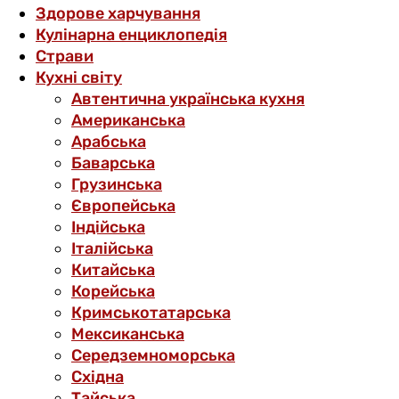
Здорове харчування
Кулінарна енциклопедія
Страви
Кухні світу
Автентична українська кухня
Американська
Арабська
Баварська
Грузинська
Європейська
Індійська
Італійська
Китайська
Корейська
Кримськотатарська
Мексиканська
Середземноморська
Східна
Тайська