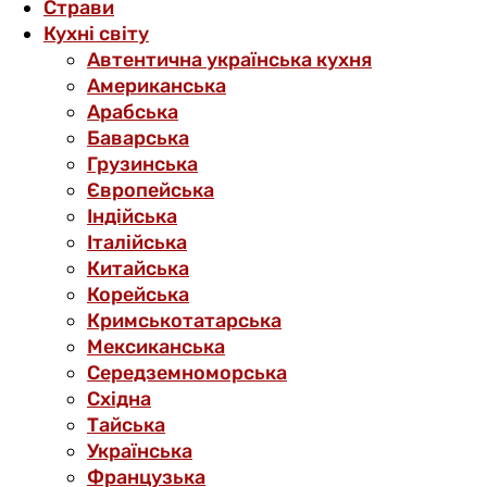
Страви
Кухні світу
Автентична українська кухня
Американська
Арабська
Баварська
Грузинська
Європейська
Індійська
Італійська
Китайська
Корейська
Кримськотатарська
Мексиканська
Середземноморська
Східна
Тайська
Українська
Французька