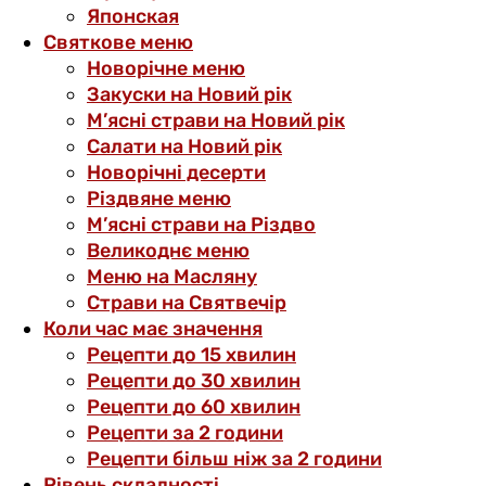
Японская
Святкове меню
Новорічне меню
Закуски на Новий рік
М’ясні страви на Новий рік
Салати на Новий рік
Новорічні десерти
Різдвяне меню
М’ясні страви на Різдво
Великоднє меню
Меню на Масляну
Страви на Святвечір
Коли час має значення
Рецепти до 15 хвилин
Рецепти до 30 хвилин
Рецепти до 60 хвилин
Рецепти за 2 години
Рецепти більш ніж за 2 години
Рівень складності