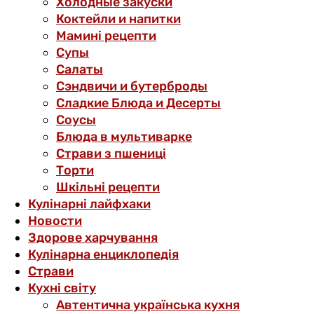
Холодные закуски
Коктейли и напитки
Мамині рецепти
Супы
Салаты
Сэндвичи и бутерброды
Сладкие Блюда и Десерты
Соусы
Блюда в мультиварке
Страви з пшениці
Торти
Шкільні рецепти
Кулінарні лайфхаки
Новости
Здорове харчування
Кулінарна енциклопедія
Страви
Кухні світу
Автентична українська кухня