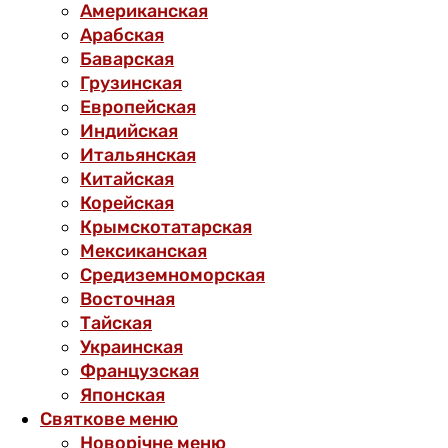
Американская
Арабская
Баварская
Грузинская
Европейская
Индийская
Итальянская
Китайская
Корейская
Крымскотатарская
Мексиканская
Средиземноморская
Восточная
Тайская
Украинская
Французская
Японская
Святкове меню
Новорічне меню