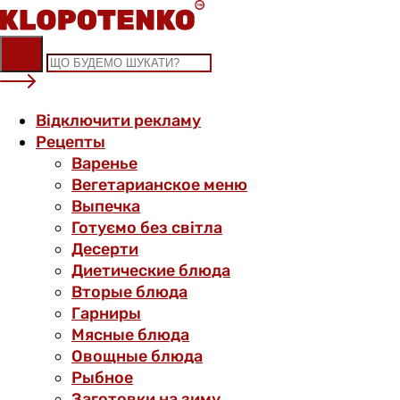
Skip
to
content
Відключити рекламу
Рецепты
Варенье
Вегетарианское меню
Выпечка
Готуємо без світла
Десерти
Диетические блюда
Вторые блюда
Гарниры
Мясные блюда
Овощные блюда
Рыбное
Заготовки на зиму