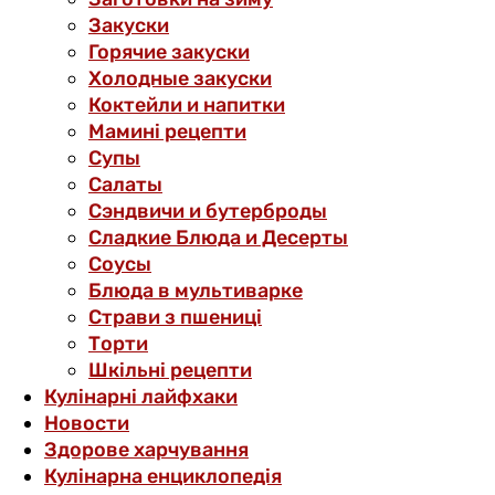
Закуски
Горячие закуски
Холодные закуски
Коктейли и напитки
Мамині рецепти
Супы
Салаты
Сэндвичи и бутерброды
Сладкие Блюда и Десерты
Соусы
Блюда в мультиварке
Страви з пшениці
Торти
Шкільні рецепти
Кулінарні лайфхаки
Новости
Здорове харчування
Кулінарна енциклопедія