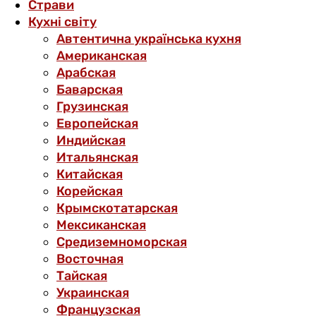
Страви
Кухні світу
Автентична українська кухня
Американская
Арабская
Баварская
Грузинская
Европейская
Индийская
Итальянская
Китайская
Корейская
Крымскотатарская
Мексиканская
Средиземноморская
Восточная
Тайская
Украинская
Французская