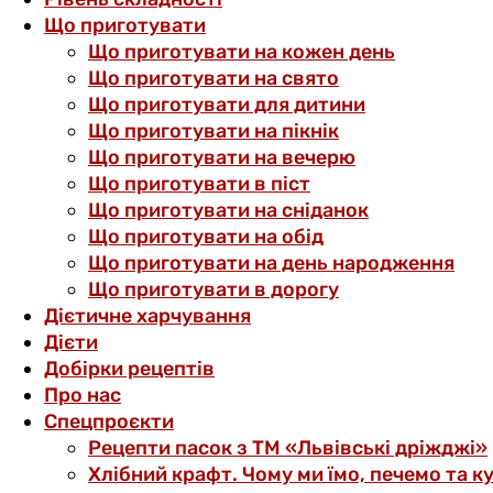
Що приготувати
Що приготувати на кожен день
Що приготувати на свято
Що приготувати для дитини
Що приготувати на пікнік
Що приготувати на вечерю
Що приготувати в піст
Що приготувати на сніданок
Що приготувати на обід
Що приготувати на день народження
Що приготувати в дорогу
Дієтичне харчування
Дієти
Добірки рецептів
Про нас
Спецпроєкти
Рецепти пасок з ТМ «Львівські дріжджі»
Хлібний крафт. Чому ми їмо, печемо та к