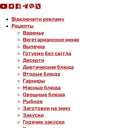
Відключити рекламу
Рецепты
Варенье
Вегетарианское меню
Выпечка
Готуємо без світла
Десерти
Диетические блюда
Вторые блюда
Гарниры
Мясные блюда
Овощные блюда
Рыбное
Заготовки на зиму
Закуски
Горячие закуски