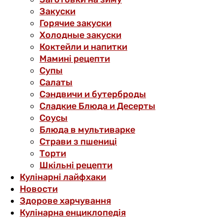
Закуски
Горячие закуски
Холодные закуски
Коктейли и напитки
Мамині рецепти
Супы
Салаты
Сэндвичи и бутерброды
Сладкие Блюда и Десерты
Соусы
Блюда в мультиварке
Страви з пшениці
Торти
Шкільні рецепти
Кулінарні лайфхаки
Новости
Здорове харчування
Кулінарна енциклопедія