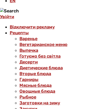
EN
Увійти
Відключити рекламу
Рецепты
Варенье
Вегетарианское меню
Выпечка
Готуємо без світла
Десерти
Диетические блюда
Вторые блюда
Гарниры
Мясные блюда
Овощные блюда
Рыбное
Заготовки на зиму
Закуски