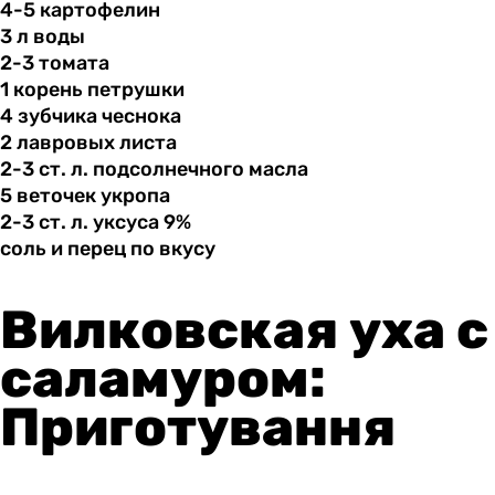
4-5 картофелин
3 л
воды
2-3 томата
1 корень
петрушки
4 зубчика
чеснока
2 лавровых
листа
2-3 ст.
л.
подсолнечного масла
5 веточек
укропа
2-3 ст.
л.
уксуса 9%
соль и
перец
по вкусу
Вилковская уха с
саламуром:
Приготування