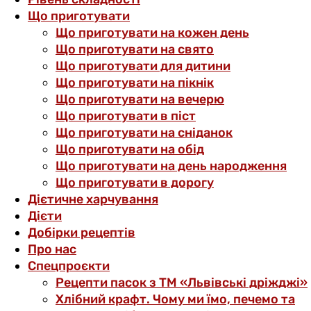
Що приготувати
Що приготувати на кожен день
Що приготувати на свято
Що приготувати для дитини
Що приготувати на пікнік
Що приготувати на вечерю
Що приготувати в піст
Що приготувати на сніданок
Що приготувати на обід
Що приготувати на день народження
Що приготувати в дорогу
Дієтичне харчування
Дієти
Добірки рецептів
Про нас
Спецпроєкти
Рецепти пасок з ТМ «Львівські дріжджі»
Хлібний крафт. Чому ми їмо, печемо та