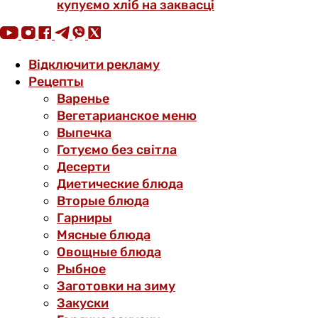
купуємо хліб на заквасці
Відключити рекламу
Рецепты
Варенье
Вегетарианское меню
Выпечка
Готуємо без світла
Десерти
Диетические блюда
Вторые блюда
Гарниры
Мясные блюда
Овощные блюда
Рыбное
Заготовки на зиму
Закуски