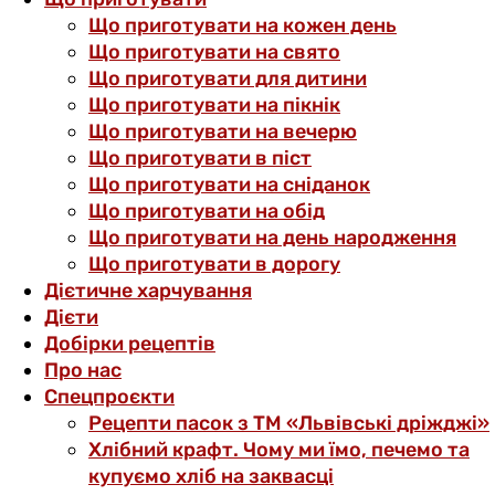
Що приготувати на кожен день
Що приготувати на свято
Що приготувати для дитини
Що приготувати на пікнік
Що приготувати на вечерю
Що приготувати в піст
Що приготувати на сніданок
Що приготувати на обід
Що приготувати на день народження
Що приготувати в дорогу
Дієтичне харчування
Дієти
Добірки рецептів
Про нас
Спецпроєкти
Рецепти пасок з ТМ «Львівські дріжджі»
Хлібний крафт. Чому ми їмо, печемо та
купуємо хліб на заквасці