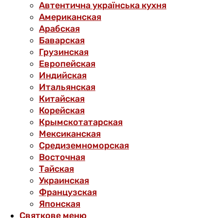
Автентична українська кухня
Американская
Арабская
Баварская
Грузинская
Европейская
Индийская
Итальянская
Китайская
Корейская
Крымскотатарская
Мексиканская
Средиземноморская
Восточная
Тайская
Украинская
Французская
Японская
Святкове меню