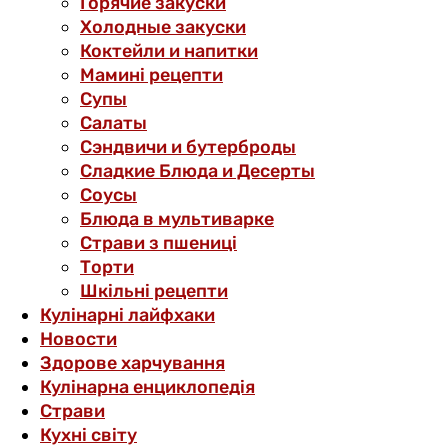
Горячие закуски
Холодные закуски
Коктейли и напитки
Мамині рецепти
Супы
Салаты
Сэндвичи и бутерброды
Сладкие Блюда и Десерты
Соусы
Блюда в мультиварке
Страви з пшениці
Торти
Шкільні рецепти
Кулінарні лайфхаки
Новости
Здорове харчування
Кулінарна енциклопедія
Страви
Кухні світу