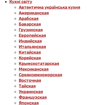
Кухні світу
Автентична українська кухня
Американская
Арабская
Баварская
Грузинская
Европейская
Индийская
Итальянская
Китайская
Корейская
Крымскотатарская
Мексиканская
Средиземноморская
Восточная
Тайская
Украинская
Французская
Японская