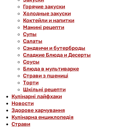
Горячие закуски
Холодные закуски
Коктейли и напитки
Мамині рецепти
Супы
Салаты
Сэндвичи и бутерброды
Сладкие Блюда и Десерты
Соусы
Блюда в мультиварке
Страви з пшениці
Торти
Шкільні рецепти
Кулінарні лайфхаки
Новости
Здорове харчування
Кулінарна енциклопедія
Страви