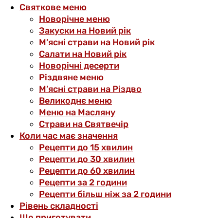
Святкове меню
Новорічне меню
Закуски на Новий рік
М’ясні страви на Новий рік
Салати на Новий рік
Новорічні десерти
Різдвяне меню
М’ясні страви на Різдво
Великоднє меню
Меню на Масляну
Страви на Святвечір
Коли час має значення
Рецепти до 15 хвилин
Рецепти до 30 хвилин
Рецепти до 60 хвилин
Рецепти за 2 години
Рецепти більш ніж за 2 години
Рівень складності
Що приготувати