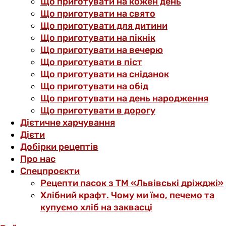
Що приготувати на кожен день
Що приготувати на свято
Що приготувати для дитини
Що приготувати на пікнік
Що приготувати на вечерю
Що приготувати в піст
Що приготувати на сніданок
Що приготувати на обід
Що приготувати на день народження
Що приготувати в дорогу
Дієтичне харчування
Дієти
Добірки рецептів
Про нас
Спецпроєкти
Рецепти пасок з ТМ «Львівські дріжджі»
Хлібний крафт. Чому ми їмо, печемо та
купуємо хліб на заквасці