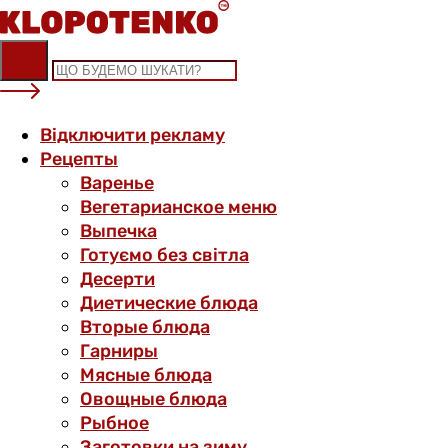
Skip
to
content
Відключити рекламу
Рецепты
Варенье
Вегетарианское меню
Выпечка
Готуємо без світла
Десерти
Диетические блюда
Вторые блюда
Гарниры
Мясные блюда
Овощные блюда
Рыбное
Заготовки на зиму