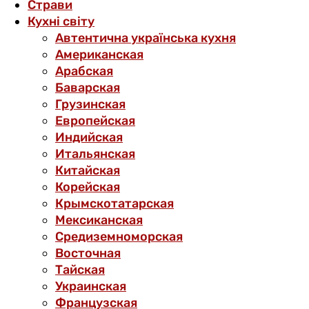
Страви
Кухні світу
Автентична українська кухня
Американская
Арабская
Баварская
Грузинская
Европейская
Индийская
Итальянская
Китайская
Корейская
Крымскотатарская
Мексиканская
Средиземноморская
Восточная
Тайская
Украинская
Французская