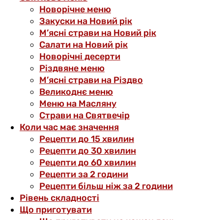
Новорічне меню
Закуски на Новий рік
М’ясні страви на Новий рік
Салати на Новий рік
Новорічні десерти
Різдвяне меню
М’ясні страви на Різдво
Великоднє меню
Меню на Масляну
Страви на Святвечір
Коли час має значення
Рецепти до 15 хвилин
Рецепти до 30 хвилин
Рецепти до 60 хвилин
Рецепти за 2 години
Рецепти більш ніж за 2 години
Рівень складності
Що приготувати