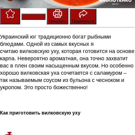
Сохранить
Оценить
Печатать
Поделиться
Украинский юг традиционно богат рыбными
блюдами. Одной из самых вкусных я
считаю
вилковскую
уху, которая готовится на основе
карпа. Невероятно ароматная, она точно захватит
вас в плен своим
насыщенным вкусом
.
Но
особенно
хорошо
вилковская
уха сочетается с
саламуром
–
так называемым соусом из бульона с чесно
ком и
укропом. Это просто божественно
!
Как приготовить
вилковскую
уху