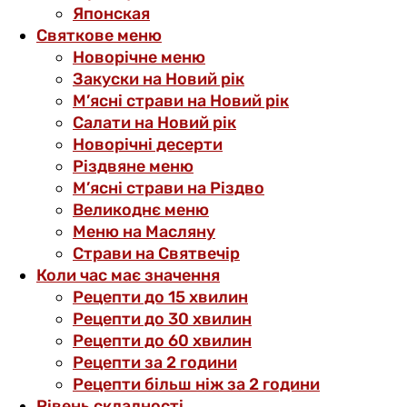
Японская
Святкове меню
Новорічне меню
Закуски на Новий рік
М’ясні страви на Новий рік
Салати на Новий рік
Новорічні десерти
Різдвяне меню
М’ясні страви на Різдво
Великоднє меню
Меню на Масляну
Страви на Святвечір
Коли час має значення
Рецепти до 15 хвилин
Рецепти до 30 хвилин
Рецепти до 60 хвилин
Рецепти за 2 години
Рецепти більш ніж за 2 години
Рівень складності