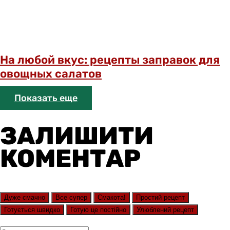
На любой вкус: рецепты заправок для
овощных салатов
Показать еще
ЗАЛИШИТИ
КОМЕНТАР
Дуже смачно
Все супер
Смакота!
Простий рецепт
Готується швидко
Готую це постійно
Улюблений рецепт