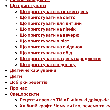
Що приготувати
Що приготувати на кожен день
Що приготувати на свято
Що приготувати для дитини
Що приготувати на пікнік
Що приготувати на вечерю
Що приготувати в піст
Що приготувати на сніданок
Що приготувати на обід
Що приготувати на день народження
Що приготувати в дорогу
Дієтичне харчування
Дієти
Добірки рецептів
Про нас
Спецпроєкти
Рецепти пасок з ТМ «Львівські дріжджі»
Хлібний крафт. Чому ми їмо, печемо та к