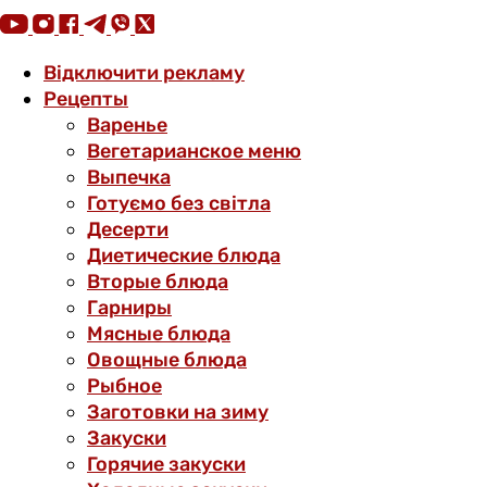
Відключити рекламу
Рецепты
Варенье
Вегетарианское меню
Выпечка
Готуємо без світла
Десерти
Диетические блюда
Вторые блюда
Гарниры
Мясные блюда
Овощные блюда
Рыбное
Заготовки на зиму
Закуски
Горячие закуски