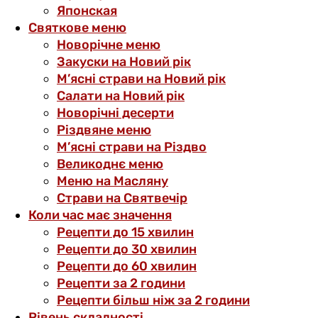
Японская
Святкове меню
Новорічне меню
Закуски на Новий рік
М’ясні страви на Новий рік
Салати на Новий рік
Новорічні десерти
Різдвяне меню
М’ясні страви на Різдво
Великоднє меню
Меню на Масляну
Страви на Святвечір
Коли час має значення
Рецепти до 15 хвилин
Рецепти до 30 хвилин
Рецепти до 60 хвилин
Рецепти за 2 години
Рецепти більш ніж за 2 години
Рівень складності