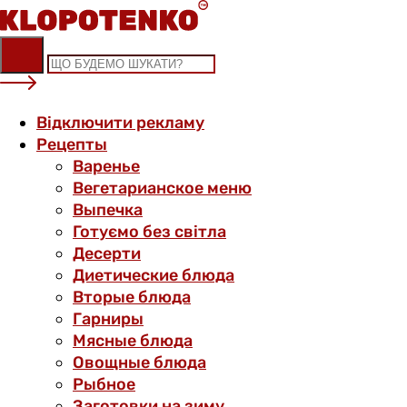
Skip
to
content
Відключити рекламу
Рецепты
Варенье
Вегетарианское меню
Выпечка
Готуємо без світла
Десерти
Диетические блюда
Вторые блюда
Гарниры
Мясные блюда
Овощные блюда
Рыбное
Заготовки на зиму