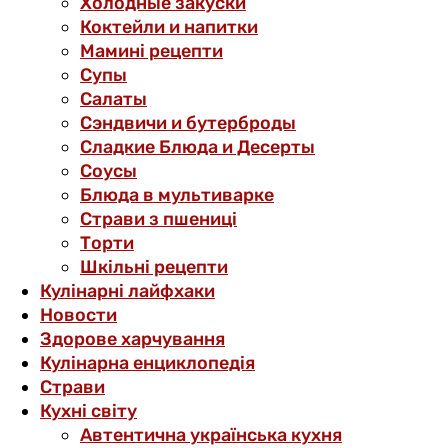
Холодные закуски
Коктейли и напитки
Мамині рецепти
Супы
Салаты
Сэндвичи и бутерброды
Сладкие Блюда и Десерты
Соусы
Блюда в мультиварке
Страви з пшениці
Торти
Шкільні рецепти
Кулінарні лайфхаки
Новости
Здорове харчування
Кулінарна енциклопедія
Страви
Кухні світу
Автентична українська кухня