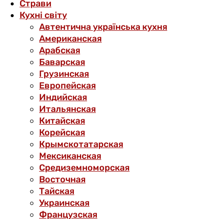
Страви
Кухні світу
Автентична українська кухня
Американская
Арабская
Баварская
Грузинская
Европейская
Индийская
Итальянская
Китайская
Корейская
Крымскотатарская
Мексиканская
Средиземноморская
Восточная
Тайская
Украинская
Французская