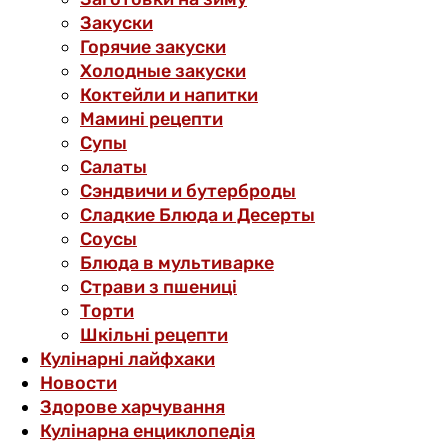
Закуски
Горячие закуски
Холодные закуски
Коктейли и напитки
Мамині рецепти
Супы
Салаты
Сэндвичи и бутерброды
Сладкие Блюда и Десерты
Соусы
Блюда в мультиварке
Страви з пшениці
Торти
Шкільні рецепти
Кулінарні лайфхаки
Новости
Здорове харчування
Кулінарна енциклопедія