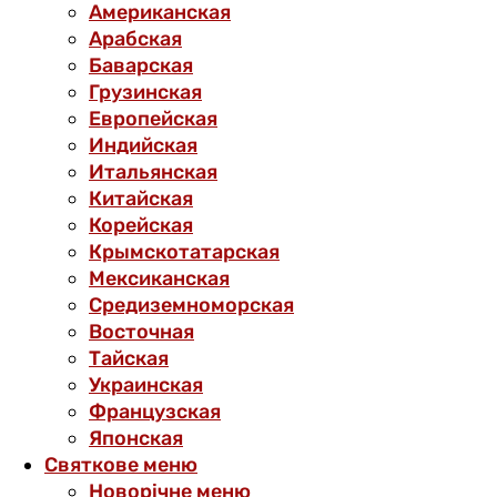
Американская
Арабская
Баварская
Грузинская
Европейская
Индийская
Итальянская
Китайская
Корейская
Крымскотатарская
Мексиканская
Средиземноморская
Восточная
Тайская
Украинская
Французская
Японская
Святкове меню
Новорічне меню