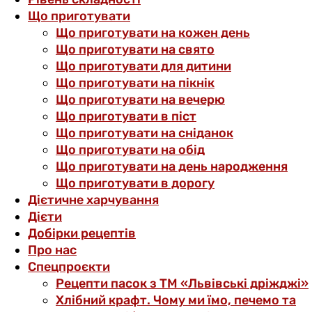
Що приготувати
Що приготувати на кожен день
Що приготувати на свято
Що приготувати для дитини
Що приготувати на пікнік
Що приготувати на вечерю
Що приготувати в піст
Що приготувати на сніданок
Що приготувати на обід
Що приготувати на день народження
Що приготувати в дорогу
Дієтичне харчування
Дієти
Добірки рецептів
Про нас
Спецпроєкти
Рецепти пасок з ТМ «Львівські дріжджі»
Хлібний крафт. Чому ми їмо, печемо та