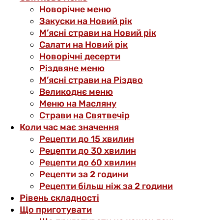
Новорічне меню
Закуски на Новий рік
М’ясні страви на Новий рік
Салати на Новий рік
Новорічні десерти
Різдвяне меню
М’ясні страви на Різдво
Великоднє меню
Меню на Масляну
Страви на Святвечір
Коли час має значення
Рецепти до 15 хвилин
Рецепти до 30 хвилин
Рецепти до 60 хвилин
Рецепти за 2 години
Рецепти більш ніж за 2 години
Рівень складності
Що приготувати