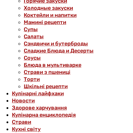
Горячие закуски
Холодные закуски
Коктейли и напитки
Мамині рецепти
Супы
Салаты
Сэндвичи и бутерброды
Сладкие Блюда и Десерты
Соусы
Блюда в мультиварке
Страви з пшениці
Торти
Шкільні рецепти
Кулінарні лайфхаки
Новости
Здорове харчування
Кулінарна енциклопедія
Страви
Кухні світу