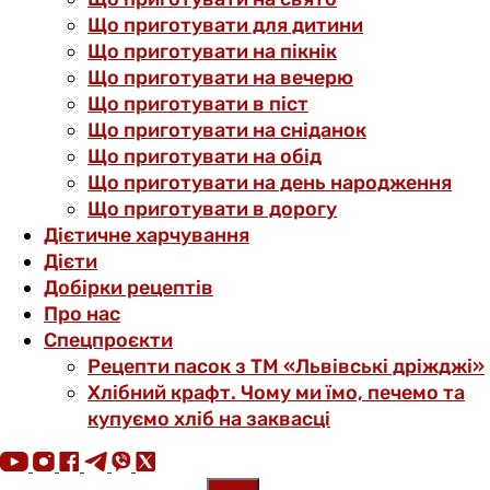
Що приготувати для дитини
Що приготувати на пікнік
Що приготувати на вечерю
Що приготувати в піст
Що приготувати на сніданок
Що приготувати на обід
Що приготувати на день народження
Що приготувати в дорогу
Дієтичне харчування
Дієти
Добірки рецептів
Про нас
Спецпроєкти
Рецепти пасок з ТМ «Львівські дріжджі»
Хлібний крафт. Чому ми їмо, печемо та
купуємо хліб на заквасці