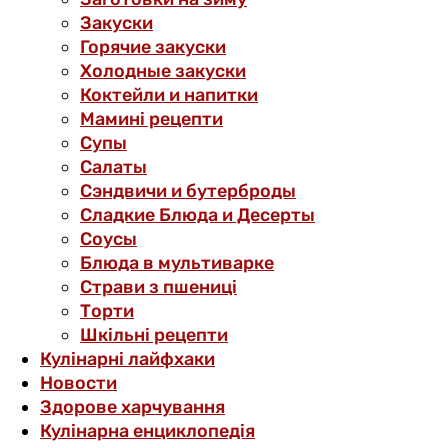
Закуски
Горячие закуски
Холодные закуски
Коктейли и напитки
Мамині рецепти
Супы
Салаты
Сэндвичи и бутерброды
Сладкие Блюда и Десерты
Соусы
Блюда в мультиварке
Страви з пшениці
Торти
Шкільні рецепти
Кулінарні лайфхаки
Новости
Здорове харчування
Кулінарна енциклопедія