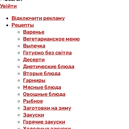
Увійти
Відключити рекламу
Рецепты
Варенье
Вегетарианское меню
Выпечка
Готуємо без світла
Десерти
Диетические блюда
Вторые блюда
Гарниры
Мясные блюда
Овощные блюда
Рыбное
Заготовки на зиму
Закуски
Горячие закуски
Холодные закуски