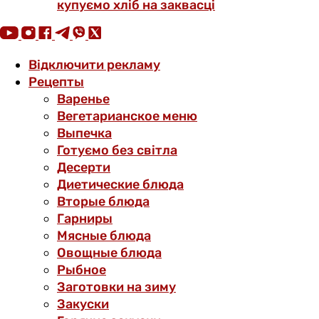
купуємо хліб на заквасці
Відключити рекламу
Рецепты
Варенье
Вегетарианское меню
Выпечка
Готуємо без світла
Десерти
Диетические блюда
Вторые блюда
Гарниры
Мясные блюда
Овощные блюда
Рыбное
Заготовки на зиму
Закуски