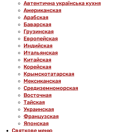
Автентична українська кухня
Американская
Арабская
Баварская
Грузинская
Европейская
Индийская
Итальянская
Китайская
Корейская
Крымскотатарская
Мексиканская
Средиземноморская
Восточная
Тайская
Украинская
Французская
Японская
Святкове меню