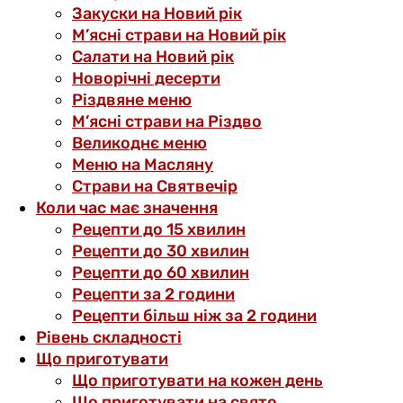
Закуски на Новий рік
М’ясні страви на Новий рік
Салати на Новий рік
Новорічні десерти
Різдвяне меню
М’ясні страви на Різдво
Великоднє меню
Меню на Масляну
Страви на Святвечір
Коли час має значення
Рецепти до 15 хвилин
Рецепти до 30 хвилин
Рецепти до 60 хвилин
Рецепти за 2 години
Рецепти більш ніж за 2 години
Рівень складності
Що приготувати
Що приготувати на кожен день
Що приготувати на свято