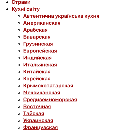
Страви
Кухні світу
Автентична українська кухня
Американская
Арабская
Баварская
Грузинская
Европейская
Индийская
Итальянская
Китайская
Корейская
Крымскотатарская
Мексиканская
Средиземноморская
Восточная
Тайская
Украинская
Французская