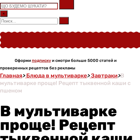
×
Оформи
подписку
и смотри больше 5000 статей и
проверенных рецептов без рекламы
Главная
>
Блюда в мультиварке
>
Завтраки
>
В
мультиварке проще! Рецепт тыквенной каши с
пшеном
В мультиварке
проще! Рецепт
тыквенной каши