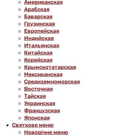
Американская
Арабская
Баварская
Грузинская
Европейская
Индийская
Итальянская
Китайская
Корейская
Крымскотатарская
Мексиканская
Средиземноморская
Восточная
Тайская
Украинская
Французская
Японская
Святкове меню
Новорічне меню