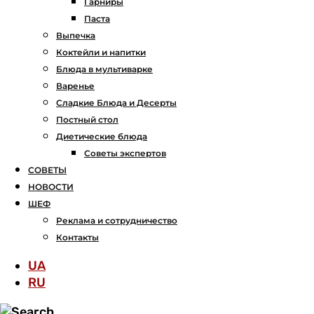
Гарниры
Паста
Выпечка
Коктейли и напитки
Блюда в мультиварке
Варенье
Сладкие Блюда и Десерты
Постный стол
Диетические блюда
Советы экспертов
СОВЕТЫ
НОВОСТИ
ШЕФ
Реклама и сотрудничество
Контакты
UA
RU