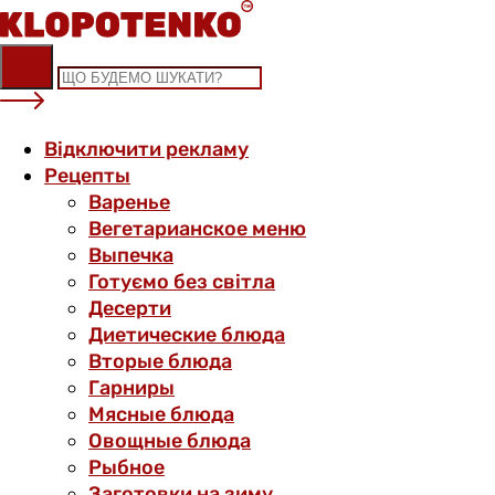
Skip
to
content
Відключити рекламу
Рецепты
Варенье
Вегетарианское меню
Выпечка
Готуємо без світла
Десерти
Диетические блюда
Вторые блюда
Гарниры
Мясные блюда
Овощные блюда
Рыбное
Заготовки на зиму