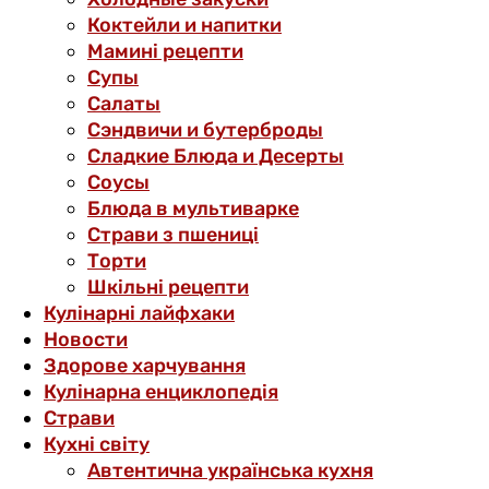
Коктейли и напитки
Мамині рецепти
Супы
Салаты
Сэндвичи и бутерброды
Сладкие Блюда и Десерты
Соусы
Блюда в мультиварке
Страви з пшениці
Торти
Шкільні рецепти
Кулінарні лайфхаки
Новости
Здорове харчування
Кулінарна енциклопедія
Страви
Кухні світу
Автентична українська кухня