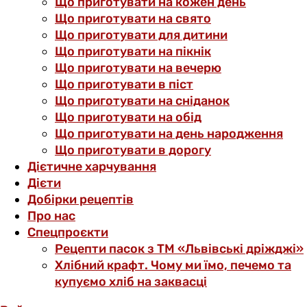
Що приготувати на кожен день
Що приготувати на свято
Що приготувати для дитини
Що приготувати на пікнік
Що приготувати на вечерю
Що приготувати в піст
Що приготувати на сніданок
Що приготувати на обід
Що приготувати на день народження
Що приготувати в дорогу
Дієтичне харчування
Дієти
Добірки рецептів
Про нас
Спецпроєкти
Рецепти пасок з ТМ «Львівські дріжджі»
Хлібний крафт. Чому ми їмо, печемо та
купуємо хліб на заквасці