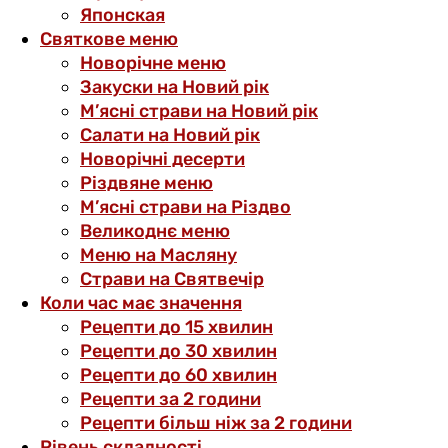
Японская
Святкове меню
Новорічне меню
Закуски на Новий рік
М’ясні страви на Новий рік
Салати на Новий рік
Новорічні десерти
Різдвяне меню
М’ясні страви на Різдво
Великоднє меню
Меню на Масляну
Страви на Святвечір
Коли час має значення
Рецепти до 15 хвилин
Рецепти до 30 хвилин
Рецепти до 60 хвилин
Рецепти за 2 години
Рецепти більш ніж за 2 години
Рівень складності