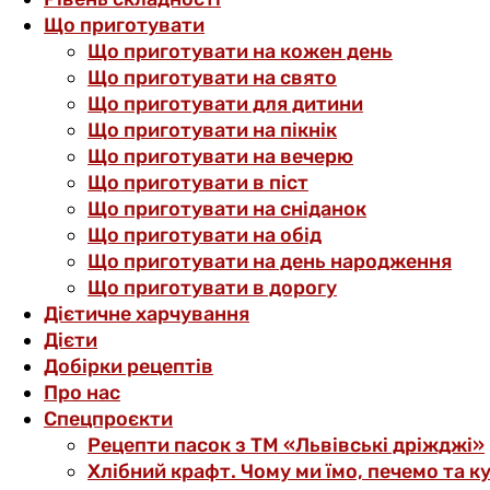
Що приготувати
Що приготувати на кожен день
Що приготувати на свято
Що приготувати для дитини
Що приготувати на пікнік
Що приготувати на вечерю
Що приготувати в піст
Що приготувати на сніданок
Що приготувати на обід
Що приготувати на день народження
Що приготувати в дорогу
Дієтичне харчування
Дієти
Добірки рецептів
Про нас
Спецпроєкти
Рецепти пасок з ТМ «Львівські дріжджі»
Хлібний крафт. Чому ми їмо, печемо та к