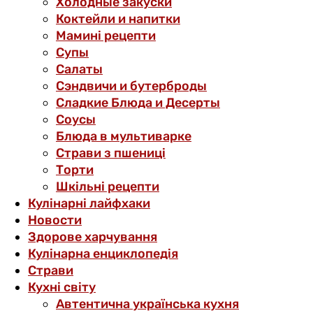
Холодные закуски
Коктейли и напитки
Мамині рецепти
Супы
Салаты
Сэндвичи и бутерброды
Сладкие Блюда и Десерты
Соусы
Блюда в мультиварке
Страви з пшениці
Торти
Шкільні рецепти
Кулінарні лайфхаки
Новости
Здорове харчування
Кулінарна енциклопедія
Страви
Кухні світу
Автентична українська кухня