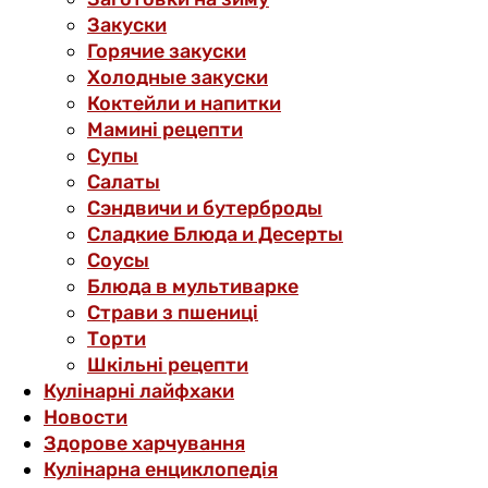
Закуски
Горячие закуски
Холодные закуски
Коктейли и напитки
Мамині рецепти
Супы
Салаты
Сэндвичи и бутерброды
Сладкие Блюда и Десерты
Соусы
Блюда в мультиварке
Страви з пшениці
Торти
Шкільні рецепти
Кулінарні лайфхаки
Новости
Здорове харчування
Кулінарна енциклопедія