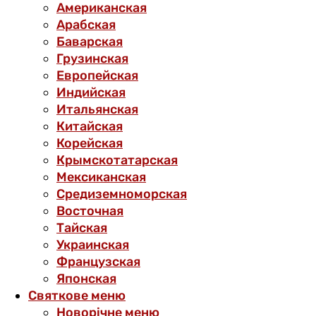
Американская
Арабская
Баварская
Грузинская
Европейская
Индийская
Итальянская
Китайская
Корейская
Крымскотатарская
Мексиканская
Средиземноморская
Восточная
Тайская
Украинская
Французская
Японская
Святкове меню
Новорічне меню