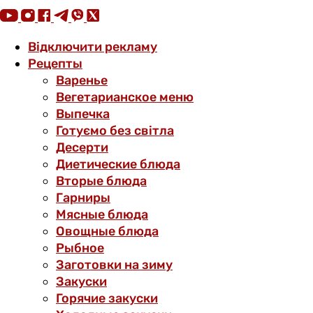
Відключити рекламу
Рецепты
Варенье
Вегетарианское меню
Выпечка
Готуємо без світла
Десерти
Диетические блюда
Вторые блюда
Гарниры
Мясные блюда
Овощные блюда
Рыбное
Заготовки на зиму
Закуски
Горячие закуски