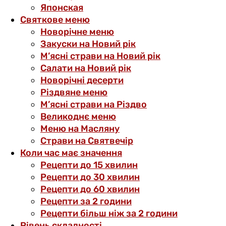
Японская
Святкове меню
Новорічне меню
Закуски на Новий рік
М’ясні страви на Новий рік
Салати на Новий рік
Новорічні десерти
Різдвяне меню
М’ясні страви на Різдво
Великоднє меню
Меню на Масляну
Страви на Святвечір
Коли час має значення
Рецепти до 15 хвилин
Рецепти до 30 хвилин
Рецепти до 60 хвилин
Рецепти за 2 години
Рецепти більш ніж за 2 години
Рівень складності