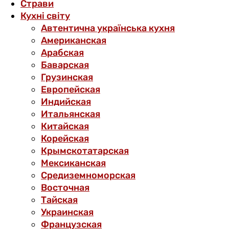
Страви
Кухні світу
Автентична українська кухня
Американская
Арабская
Баварская
Грузинская
Европейская
Индийская
Итальянская
Китайская
Корейская
Крымскотатарская
Мексиканская
Средиземноморская
Восточная
Тайская
Украинская
Французская