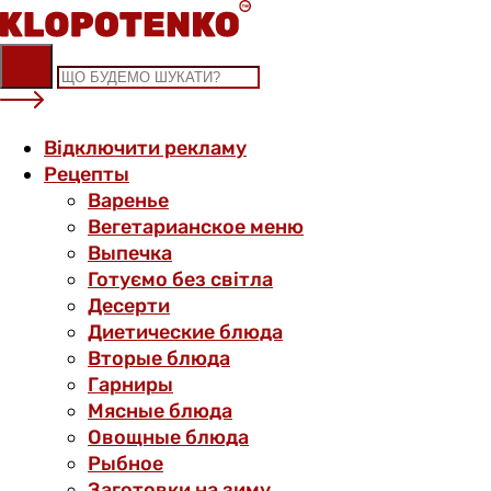
Skip
to
content
Відключити рекламу
Рецепты
Варенье
Вегетарианское меню
Выпечка
Готуємо без світла
Десерти
Диетические блюда
Вторые блюда
Гарниры
Мясные блюда
Овощные блюда
Рыбное
Заготовки на зиму