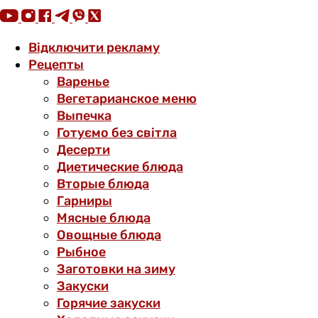
Відключити рекламу
Рецепты
Варенье
Вегетарианское меню
Выпечка
Готуємо без світла
Десерти
Диетические блюда
Вторые блюда
Гарниры
Мясные блюда
Овощные блюда
Рыбное
Заготовки на зиму
Закуски
Горячие закуски