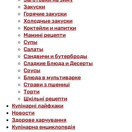
Закуски
Горячие закуски
Холодные закуски
Коктейли и напитки
Мамині рецепти
Супы
Салаты
Сэндвичи и бутерброды
Сладкие Блюда и Десерты
Соусы
Блюда в мультиварке
Страви з пшениці
Торти
Шкільні рецепти
Кулінарні лайфхаки
Новости
Здорове харчування
Кулінарна енциклопедія