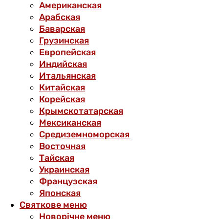
Американская
Арабская
Баварская
Грузинская
Европейская
Индийская
Итальянская
Китайская
Корейская
Крымскотатарская
Мексиканская
Средиземноморская
Восточная
Тайская
Украинская
Французская
Японская
Святкове меню
Новорічне меню