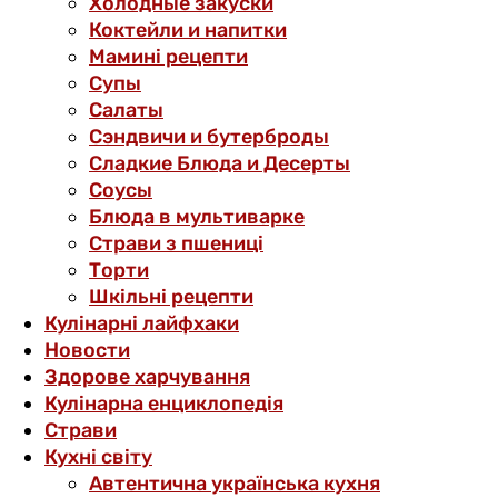
Холодные закуски
Коктейли и напитки
Мамині рецепти
Супы
Салаты
Сэндвичи и бутерброды
Сладкие Блюда и Десерты
Соусы
Блюда в мультиварке
Страви з пшениці
Торти
Шкільні рецепти
Кулінарні лайфхаки
Новости
Здорове харчування
Кулінарна енциклопедія
Страви
Кухні світу
Автентична українська кухня