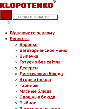
Skip
to
content
Відключити рекламу
Рецепты
Варенье
Вегетарианское меню
Выпечка
Готуємо без світла
Десерти
Диетические блюда
Вторые блюда
Гарниры
Мясные блюда
Овощные блюда
Рыбное
Заготовки на зиму