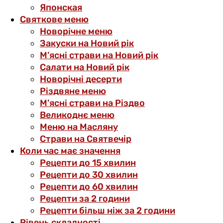
Японская
Святкове меню
Новорічне меню
Закуски на Новий рік
М’ясні страви на Новий рік
Салати на Новий рік
Новорічні десерти
Різдвяне меню
М’ясні страви на Різдво
Великоднє меню
Меню на Масляну
Страви на Святвечір
Коли час має значення
Рецепти до 15 хвилин
Рецепти до 30 хвилин
Рецепти до 60 хвилин
Рецепти за 2 години
Рецепти більш ніж за 2 години
Рівень складності