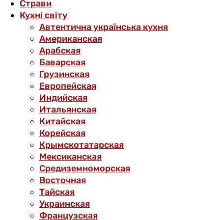
Страви
Кухні світу
Автентична українська кухня
Американская
Арабская
Баварская
Грузинская
Европейская
Индийская
Итальянская
Китайская
Корейская
Крымскотатарская
Мексиканская
Средиземноморская
Восточная
Тайская
Украинская
Французская