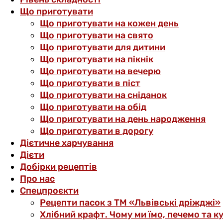
Що приготувати
Що приготувати на кожен день
Що приготувати на свято
Що приготувати для дитини
Що приготувати на пікнік
Що приготувати на вечерю
Що приготувати в піст
Що приготувати на сніданок
Що приготувати на обід
Що приготувати на день народження
Що приготувати в дорогу
Дієтичне харчування
Дієти
Добірки рецептів
Про нас
Спецпроєкти
Рецепти пасок з ТМ «Львівські дріжджі»
Хлібний крафт. Чому ми їмо, печемо та к