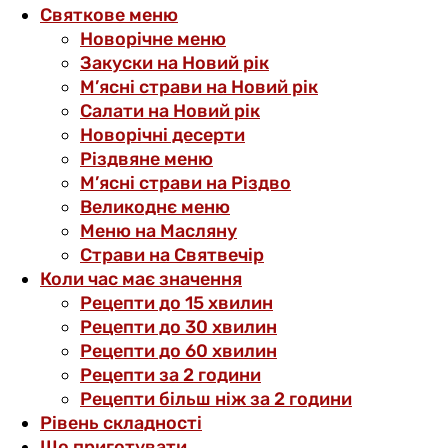
Святкове меню
Новорічне меню
Закуски на Новий рік
М’ясні страви на Новий рік
Салати на Новий рік
Новорічні десерти
Різдвяне меню
М’ясні страви на Різдво
Великоднє меню
Меню на Масляну
Страви на Святвечір
Коли час має значення
Рецепти до 15 хвилин
Рецепти до 30 хвилин
Рецепти до 60 хвилин
Рецепти за 2 години
Рецепти більш ніж за 2 години
Рівень складності
Що приготувати