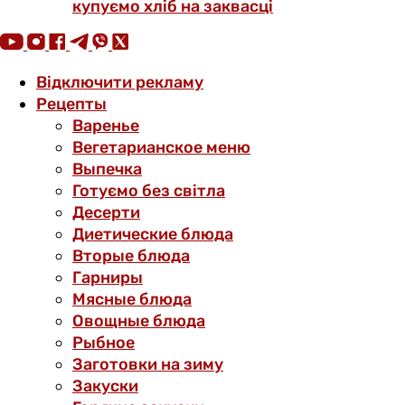
купуємо хліб на заквасці
Відключити рекламу
Рецепты
Варенье
Вегетарианское меню
Выпечка
Готуємо без світла
Десерти
Диетические блюда
Вторые блюда
Гарниры
Мясные блюда
Овощные блюда
Рыбное
Заготовки на зиму
Закуски