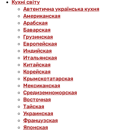
Кухні світу
Автентична українська кухня
Американская
Арабская
Баварская
Грузинская
Европейская
Индийская
Итальянская
Китайская
Корейская
Крымскотатарская
Мексиканская
Средиземноморская
Восточная
Тайская
Украинская
Французская
Японская