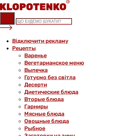
Skip
to
content
Відключити рекламу
Рецепты
Варенье
Вегетарианское меню
Выпечка
Готуємо без світла
Десерти
Диетические блюда
Вторые блюда
Гарниры
Мясные блюда
Овощные блюда
Рыбное
Заготовки на зиму