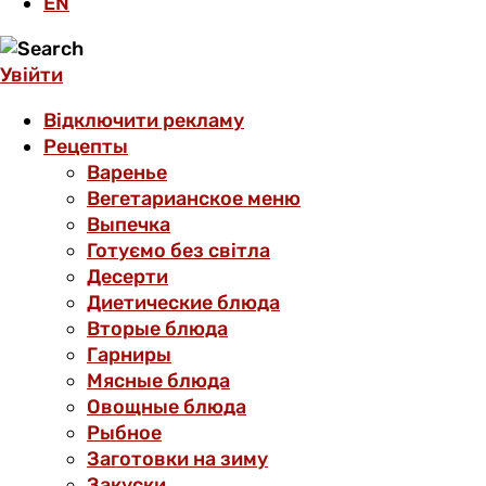
EN
Увійти
Відключити рекламу
Рецепты
Варенье
Вегетарианское меню
Выпечка
Готуємо без світла
Десерти
Диетические блюда
Вторые блюда
Гарниры
Мясные блюда
Овощные блюда
Рыбное
Заготовки на зиму
Закуски