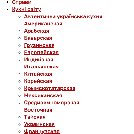
Страви
Кухні світу
Автентична українська кухня
Американская
Арабская
Баварская
Грузинская
Европейская
Индийская
Итальянская
Китайская
Корейская
Крымскотатарская
Мексиканская
Средиземноморская
Восточная
Тайская
Украинская
Французская