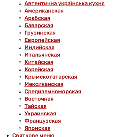
Автентична українська кухня
Американская
Арабская
Баварская
Грузинская
Европейская
Индийская
Итальянская
Китайская
Корейская
Крымскотатарская
Мексиканская
Средиземноморская
Восточная
Тайская
Украинская
Французская
Японская
Святкове меню