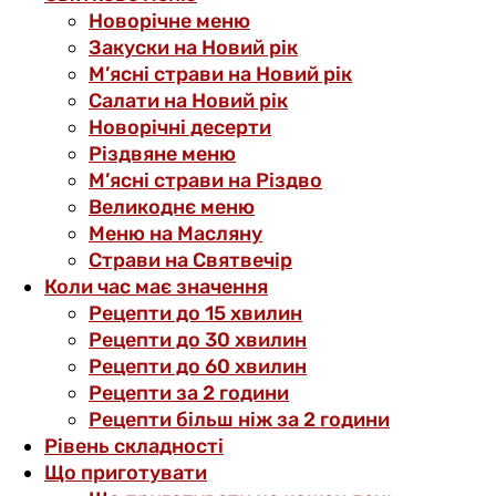
Новорічне меню
Закуски на Новий рік
М’ясні страви на Новий рік
Салати на Новий рік
Новорічні десерти
Різдвяне меню
М’ясні страви на Різдво
Великоднє меню
Меню на Масляну
Страви на Святвечір
Коли час має значення
Рецепти до 15 хвилин
Рецепти до 30 хвилин
Рецепти до 60 хвилин
Рецепти за 2 години
Рецепти більш ніж за 2 години
Рівень складності
Що приготувати