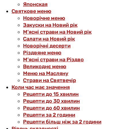
Японская
Святкове меню
Новорічне меню
Закуски на Новий рік
М’ясні страви на Новий рік
Салати на Новий рік
Новорічні десерти
Різдвяне меню
М’ясні страви на Різдво
Великоднє меню
Меню на Масляну
Страви на Святвечір
Коли час має значення
Рецепти до 15 хвилин
Рецепти до 30 хвилин
Рецепти до 60 хвилин
Рецепти за 2 години
Рецепти більш ніж за 2 години
Рівень складності