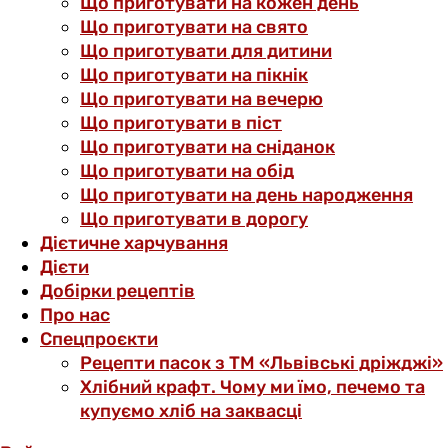
Що приготувати на кожен день
Що приготувати на свято
Що приготувати для дитини
Що приготувати на пікнік
Що приготувати на вечерю
Що приготувати в піст
Що приготувати на сніданок
Що приготувати на обід
Що приготувати на день народження
Що приготувати в дорогу
Дієтичне харчування
Дієти
Добірки рецептів
Про нас
Спецпроєкти
Рецепти пасок з ТМ «Львівські дріжджі»
Хлібний крафт. Чому ми їмо, печемо та
купуємо хліб на заквасці