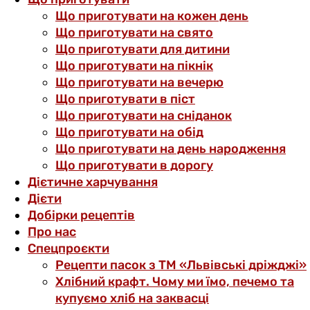
Що приготувати на кожен день
Що приготувати на свято
Що приготувати для дитини
Що приготувати на пікнік
Що приготувати на вечерю
Що приготувати в піст
Що приготувати на сніданок
Що приготувати на обід
Що приготувати на день народження
Що приготувати в дорогу
Дієтичне харчування
Дієти
Добірки рецептів
Про нас
Спецпроєкти
Рецепти пасок з ТМ «Львівські дріжджі»
Хлібний крафт. Чому ми їмо, печемо та
купуємо хліб на заквасці