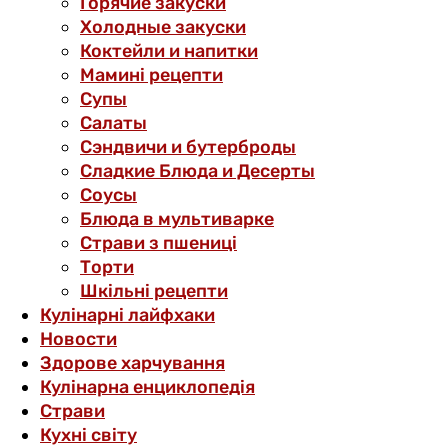
Горячие закуски
Холодные закуски
Коктейли и напитки
Мамині рецепти
Супы
Салаты
Сэндвичи и бутерброды
Сладкие Блюда и Десерты
Соусы
Блюда в мультиварке
Страви з пшениці
Торти
Шкільні рецепти
Кулінарні лайфхаки
Новости
Здорове харчування
Кулінарна енциклопедія
Страви
Кухні світу