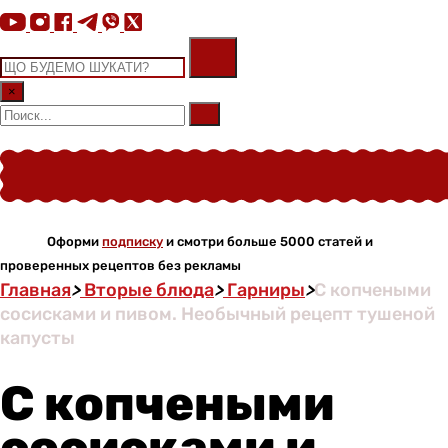
×
Оформи
подписку
и смотри больше 5000 статей и
проверенных рецептов без рекламы
Главная
>
Вторые блюда
>
Гарниры
>
С копчеными
сосисками и пивом. Необычный рецепт тушеной
капусты
С копчеными
сосисками и