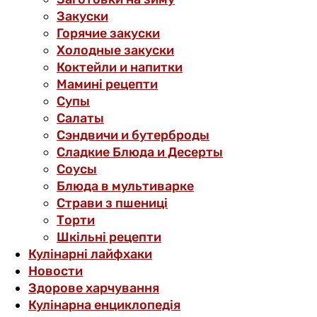
Закуски
Горячие закуски
Холодные закуски
Коктейли и напитки
Мамині рецепти
Супы
Салаты
Сэндвичи и бутерброды
Сладкие Блюда и Десерты
Соусы
Блюда в мультиварке
Страви з пшениці
Торти
Шкільні рецепти
Кулінарні лайфхаки
Новости
Здорове харчування
Кулінарна енциклопедія