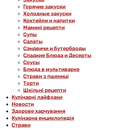
Горячие закуски
Холодные закуски
Коктейли и напитки
Мамині рецепти
Супы
Салаты
Сэндвичи и бутерброды
Сладкие Блюда и Десерты
Соусы
Блюда в мультиварке
Страви з пшениці
Торти
Шкільні рецепти
Кулінарні лайфхаки
Новости
Здорове харчування
Кулінарна енциклопедія
Страви