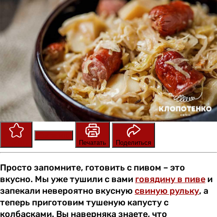
Сохранить
Оценить
Печатать
Поделиться
Просто запомните, готовить с пивом – это
вкусно. Мы уже тушили с вами
говядину в пиве
и
запекали невероятно вкусную
свиную рульку
, а
теперь приготовим тушеную капусту с
колбасками. Вы наверняка знаете, что