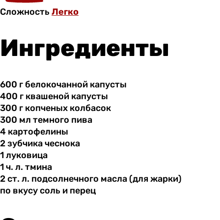
Сложность
Легко
Ингредиенты
600 г
белокочанной
капусты
400 г
квашеной
капусты
300 г
копченых
колбасок
300 мл
темного
пива
4 картофелины
2 зубчика
чеснока
1 луковица
1 ч.
л.
тмина
2 ст.
л.
подсолнечного масла (для жарки)
по вкусу
соль
и перец