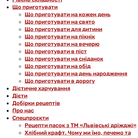
Що приготувати
Що приготувати на кожен день
Що приготувати на свято
Що приготувати для дитини
Що приготувати на пікнік
Що приготувати на вечерю
Що приготувати в піст
Що приготувати на сніданок
Що приготувати на обід
Що приготувати на день народження
Що приготувати в дорогу
Дієтичне харчування
Дієти
Добірки рецептів
Про нас
Спецпроєкти
Рецепти пасок з ТМ «Львівські дріжджі»
Хлібний крафт. Чому ми їмо, печемо та