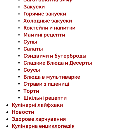
Закуски
Горячие закуски
Холодные закуски
Коктейли и напитки
Мамині рецепти
Супы
Салаты
Сэндвичи и бутерброды
Сладкие Блюда и Десерты
Соусы
Блюда в мультиварке
Страви з пшениці
Торти
Шкільні рецепти
Кулінарні лайфхаки
Новости
Здорове харчування
Кулінарна енциклопедія