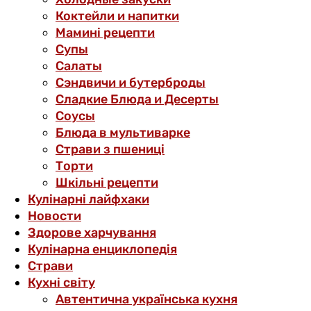
Коктейли и напитки
Мамині рецепти
Супы
Салаты
Сэндвичи и бутерброды
Сладкие Блюда и Десерты
Соусы
Блюда в мультиварке
Страви з пшениці
Торти
Шкільні рецепти
Кулінарні лайфхаки
Новости
Здорове харчування
Кулінарна енциклопедія
Страви
Кухні світу
Автентична українська кухня