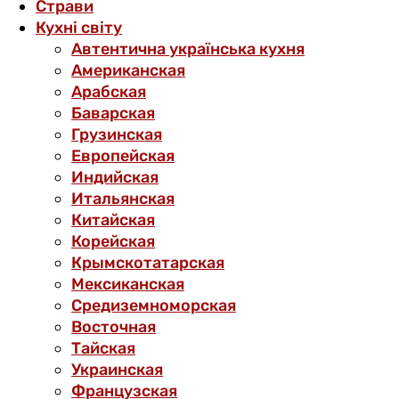
Страви
Кухні світу
Автентична українська кухня
Американская
Арабская
Баварская
Грузинская
Европейская
Индийская
Итальянская
Китайская
Корейская
Крымскотатарская
Мексиканская
Средиземноморская
Восточная
Тайская
Украинская
Французская