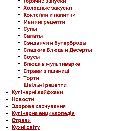
Горячие закуски
Холодные закуски
Коктейли и напитки
Мамині рецепти
Супы
Салаты
Сэндвичи и бутерброды
Сладкие Блюда и Десерты
Соусы
Блюда в мультиварке
Страви з пшениці
Торти
Шкільні рецепти
Кулінарні лайфхаки
Новости
Здорове харчування
Кулінарна енциклопедія
Страви
Кухні світу