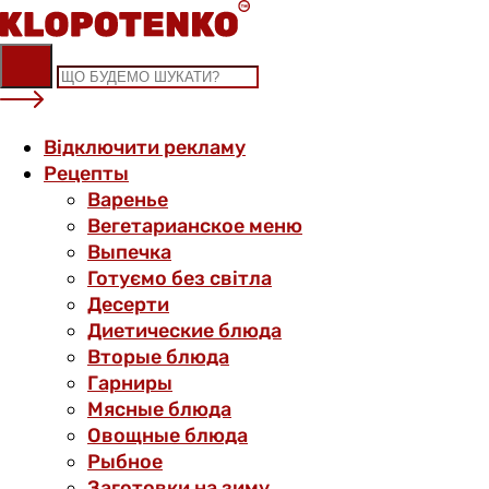
Skip
to
content
Відключити рекламу
Рецепты
Варенье
Вегетарианское меню
Выпечка
Готуємо без світла
Десерти
Диетические блюда
Вторые блюда
Гарниры
Мясные блюда
Овощные блюда
Рыбное
Заготовки на зиму