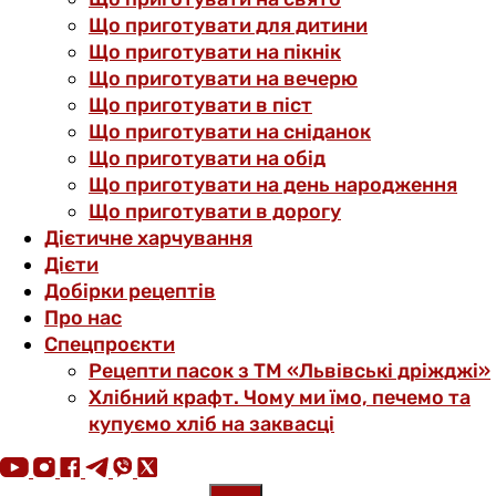
Що приготувати для дитини
Що приготувати на пікнік
Що приготувати на вечерю
Що приготувати в піст
Що приготувати на сніданок
Що приготувати на обід
Що приготувати на день народження
Що приготувати в дорогу
Дієтичне харчування
Дієти
Добірки рецептів
Про нас
Спецпроєкти
Рецепти пасок з ТМ «Львівські дріжджі»
Хлібний крафт. Чому ми їмо, печемо та
купуємо хліб на заквасці