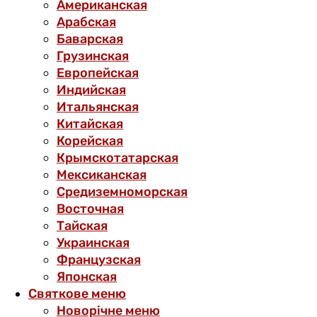
Американская
Арабская
Баварская
Грузинская
Европейская
Индийская
Итальянская
Китайская
Корейская
Крымскотатарская
Мексиканская
Средиземноморская
Восточная
Тайская
Украинская
Французская
Японская
Святкове меню
Новорічне меню