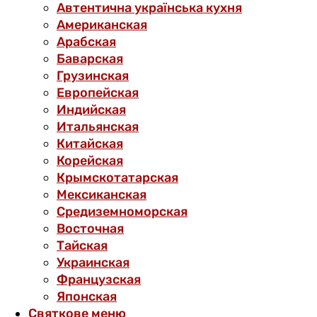
Автентична українська кухня
Американская
Арабская
Баварская
Грузинская
Европейская
Индийская
Итальянская
Китайская
Корейская
Крымскотатарская
Мексиканская
Средиземноморская
Восточная
Тайская
Украинская
Французская
Японская
Святкове меню