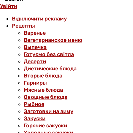
Увійти
Відключити рекламу
Рецепты
Варенье
Вегетарианское меню
Выпечка
Готуємо без світла
Десерти
Диетические блюда
Вторые блюда
Гарниры
Мясные блюда
Овощные блюда
Рыбное
Заготовки на зиму
Закуски
Горячие закуски
Холодные закуски