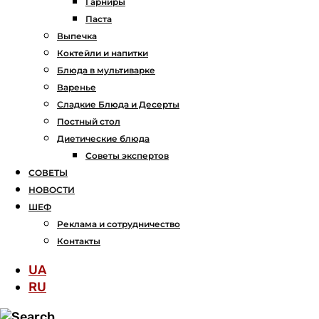
Гарниры
Паста
Выпечка
Коктейли и напитки
Блюда в мультиварке
Варенье
Сладкие Блюда и Десерты
Постный стол
Диетические блюда
Советы экспертов
СОВЕТЫ
НОВОСТИ
ШЕФ
Реклама и сотрудничество
Контакты
UA
RU