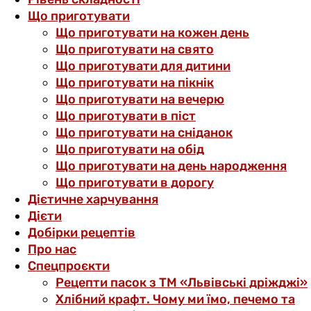
Що приготувати
Що приготувати на кожен день
Що приготувати на свято
Що приготувати для дитини
Що приготувати на пікнік
Що приготувати на вечерю
Що приготувати в піст
Що приготувати на сніданок
Що приготувати на обід
Що приготувати на день народження
Що приготувати в дорогу
Дієтичне харчування
Дієти
Добірки рецептів
Про нас
Спецпроєкти
Рецепти пасок з ТМ «Львівські дріжджі»
Хлібний крафт. Чому ми їмо, печемо та