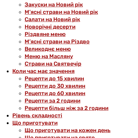
Закуски на Новий рік
М’ясні страви на Новий рік
Салати на Новий рік
Новорічні десерти
Різдвяне меню
М’ясні страви на Різдво
Великоднє меню
Меню на Масляну
Страви на Святвечір
Коли час має значення
Рецепти до 15 хвилин
Рецепти до 30 хвилин
Рецепти до 60 хвилин
Рецепти за 2 години
Рецепти більш ніж за 2 години
Рівень складності
Що приготувати
Що приготувати на кожен день
Що приготувати на свято