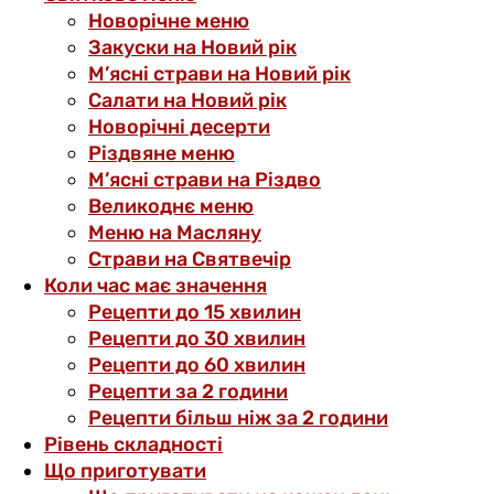
Новорічне меню
Закуски на Новий рік
М’ясні страви на Новий рік
Салати на Новий рік
Новорічні десерти
Різдвяне меню
М’ясні страви на Різдво
Великоднє меню
Меню на Масляну
Страви на Святвечір
Коли час має значення
Рецепти до 15 хвилин
Рецепти до 30 хвилин
Рецепти до 60 хвилин
Рецепти за 2 години
Рецепти більш ніж за 2 години
Рівень складності
Що приготувати