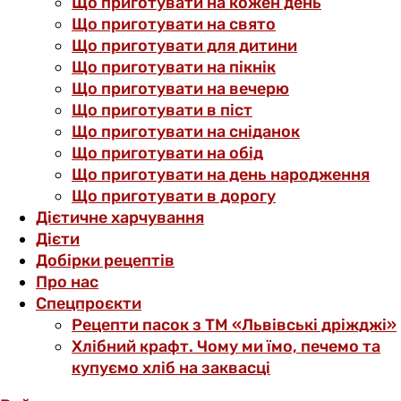
Що приготувати на кожен день
Що приготувати на свято
Що приготувати для дитини
Що приготувати на пікнік
Що приготувати на вечерю
Що приготувати в піст
Що приготувати на сніданок
Що приготувати на обід
Що приготувати на день народження
Що приготувати в дорогу
Дієтичне харчування
Дієти
Добірки рецептів
Про нас
Спецпроєкти
Рецепти пасок з ТМ «Львівські дріжджі»
Хлібний крафт. Чому ми їмо, печемо та
купуємо хліб на заквасці