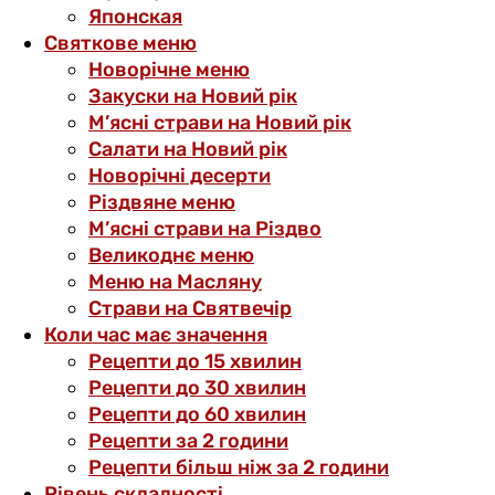
Японская
Святкове меню
Новорічне меню
Закуски на Новий рік
М’ясні страви на Новий рік
Салати на Новий рік
Новорічні десерти
Різдвяне меню
М’ясні страви на Різдво
Великоднє меню
Меню на Масляну
Страви на Святвечір
Коли час має значення
Рецепти до 15 хвилин
Рецепти до 30 хвилин
Рецепти до 60 хвилин
Рецепти за 2 години
Рецепти більш ніж за 2 години
Рівень складності