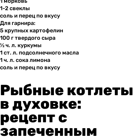
1 морковь
1-2 свеклы
соль и
перец
по вкусу
Для гарнира:
5 крупных
картофелин
100 г
твердого
сыра
½ ч.
л.
куркумы
1 ст.
л.
подсолнечного масла
1 ч.
л.
сока лимона
соль и
перец
по вкусу
Рыбные котлеты
в духовке:
рецепт с
запеченным