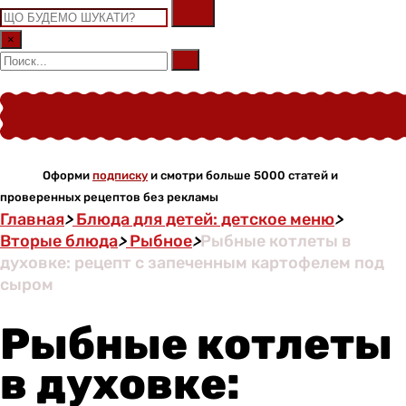
×
Оформи
подписку
и смотри больше 5000 статей и
проверенных рецептов без рекламы
Главная
>
Блюда для детей: детское меню
>
Вторые блюда
>
Рыбное
>
Рыбные котлеты в
духовке: рецепт с запеченным картофелем под
сыром
Рыбные котлеты
в духовке: