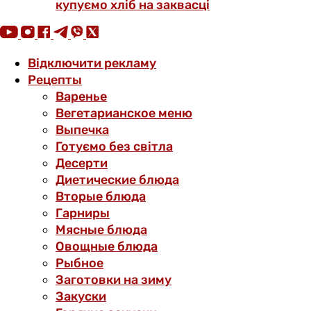
купуємо хліб на заквасці
Відключити рекламу
Рецепты
Варенье
Вегетарианское меню
Выпечка
Готуємо без світла
Десерти
Диетические блюда
Вторые блюда
Гарниры
Мясные блюда
Овощные блюда
Рыбное
Заготовки на зиму
Закуски