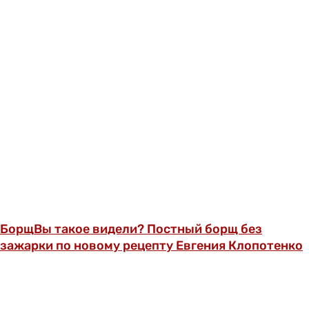
Борщ
Вы такое видели? Постный борщ без
зажарки по новому рецепту Евгения Клопотенко