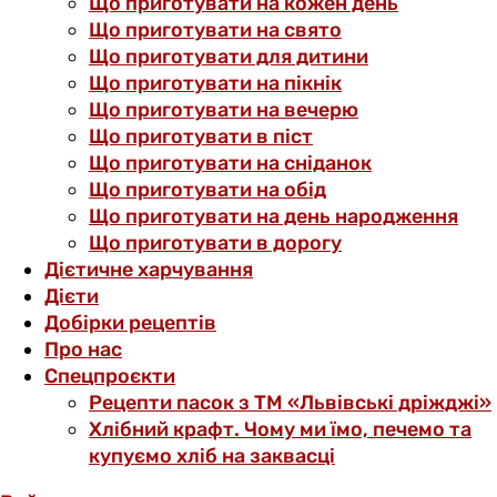
Що приготувати на кожен день
Що приготувати на свято
Що приготувати для дитини
Що приготувати на пікнік
Що приготувати на вечерю
Що приготувати в піст
Що приготувати на сніданок
Що приготувати на обід
Що приготувати на день народження
Що приготувати в дорогу
Дієтичне харчування
Дієти
Добірки рецептів
Про нас
Спецпроєкти
Рецепти пасок з ТМ «Львівські дріжджі»
Хлібний крафт. Чому ми їмо, печемо та
купуємо хліб на заквасці