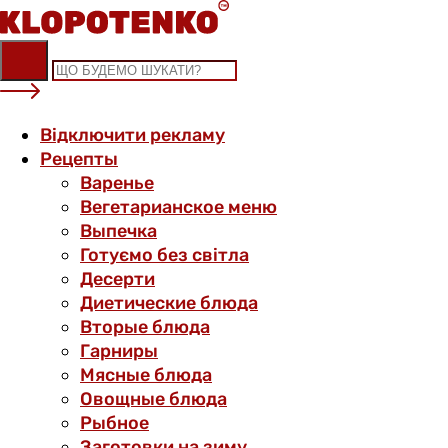
Skip
to
content
Відключити рекламу
Рецепты
Варенье
Вегетарианское меню
Выпечка
Готуємо без світла
Десерти
Диетические блюда
Вторые блюда
Гарниры
Мясные блюда
Овощные блюда
Рыбное
Заготовки на зиму