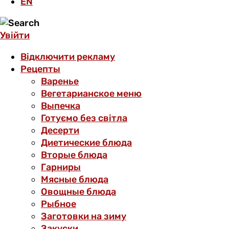
EN
Увійти
Відключити рекламу
Рецепты
Варенье
Вегетарианское меню
Выпечка
Готуємо без світла
Десерти
Диетические блюда
Вторые блюда
Гарниры
Мясные блюда
Овощные блюда
Рыбное
Заготовки на зиму
Закуски