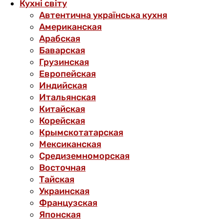
Кухні світу
Автентична українська кухня
Американская
Арабская
Баварская
Грузинская
Европейская
Индийская
Итальянская
Китайская
Корейская
Крымскотатарская
Мексиканская
Средиземноморская
Восточная
Тайская
Украинская
Французская
Японская