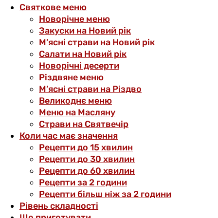
Святкове меню
Новорічне меню
Закуски на Новий рік
М’ясні страви на Новий рік
Салати на Новий рік
Новорічні десерти
Різдвяне меню
М’ясні страви на Різдво
Великоднє меню
Меню на Масляну
Страви на Святвечір
Коли час має значення
Рецепти до 15 хвилин
Рецепти до 30 хвилин
Рецепти до 60 хвилин
Рецепти за 2 години
Рецепти більш ніж за 2 години
Рівень складності
Що приготувати