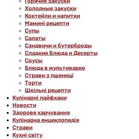
Горячие закуски
Холодные закуски
Коктейли и напитки
Мамині рецепти
Супы
Салаты
Сэндвичи и бутерброды
Сладкие Блюда и Десерты
Соусы
Блюда в мультиварке
Страви з пшениці
Торти
Шкільні рецепти
Кулінарні лайфхаки
Новости
Здорове харчування
Кулінарна енциклопедія
Страви
Кухні світу