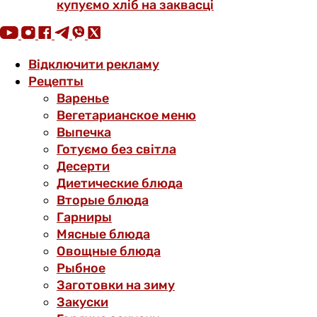
купуємо хліб на заквасці
Відключити рекламу
Рецепты
Варенье
Вегетарианское меню
Выпечка
Готуємо без світла
Десерти
Диетические блюда
Вторые блюда
Гарниры
Мясные блюда
Овощные блюда
Рыбное
Заготовки на зиму
Закуски