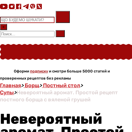
×
Оформи
подписку
и смотри больше 5000 статей и
проверенных рецептов без рекламы
Главная
>
Борщ
>
Постный стол
>
Супы
>
Невероятный аромат. Простой рецепт
постного борща с вяленой грушей
Невероятный
аромат. Простой