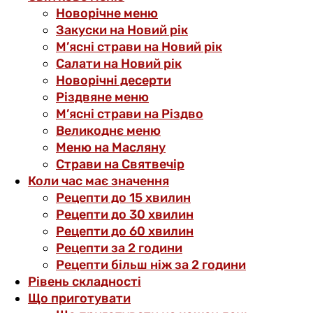
Новорічне меню
Закуски на Новий рік
М’ясні страви на Новий рік
Салати на Новий рік
Новорічні десерти
Різдвяне меню
М’ясні страви на Різдво
Великоднє меню
Меню на Масляну
Страви на Святвечір
Коли час має значення
Рецепти до 15 хвилин
Рецепти до 30 хвилин
Рецепти до 60 хвилин
Рецепти за 2 години
Рецепти більш ніж за 2 години
Рівень складності
Що приготувати