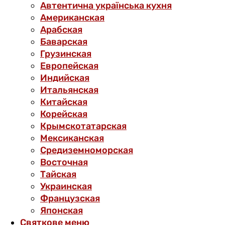
Автентична українська кухня
Американская
Арабская
Баварская
Грузинская
Европейская
Индийская
Итальянская
Китайская
Корейская
Крымскотатарская
Мексиканская
Средиземноморская
Восточная
Тайская
Украинская
Французская
Японская
Святкове меню