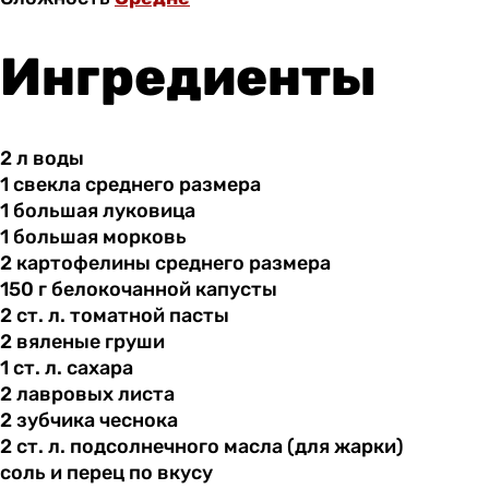
Ингредиенты
2 л
воды
1 свекла
среднего
размера
1 большая
луковица
1 большая
морковь
2 картофелины
среднего
размера
150 г
белокочанной
капусты
2 ст.
л.
томатной пасты
2 вяленые
груши
1 ст.
л.
сахара
2 лавровых
листа
2 зубчика
чеснока
2 ст.
л.
подсолнечного масла (для жарки)
соль и
перец
по вкусу