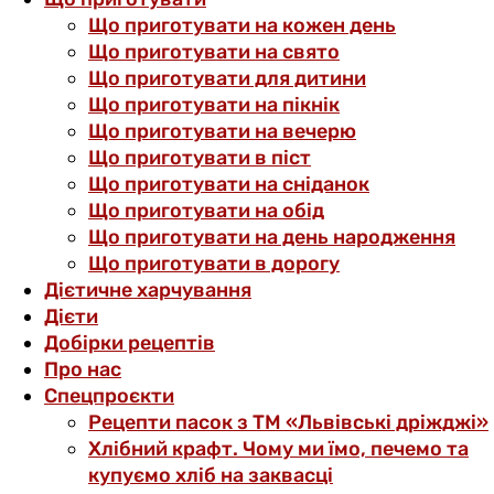
Що приготувати на кожен день
Що приготувати на свято
Що приготувати для дитини
Що приготувати на пікнік
Що приготувати на вечерю
Що приготувати в піст
Що приготувати на сніданок
Що приготувати на обід
Що приготувати на день народження
Що приготувати в дорогу
Дієтичне харчування
Дієти
Добірки рецептів
Про нас
Спецпроєкти
Рецепти пасок з ТМ «Львівські дріжджі»
Хлібний крафт. Чому ми їмо, печемо та
купуємо хліб на заквасці