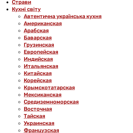
Страви
Кухні світу
Автентична українська кухня
Американская
Арабская
Баварская
Грузинская
Европейская
Индийская
Итальянская
Китайская
Корейская
Крымскотатарская
Мексиканская
Средиземноморская
Восточная
Тайская
Украинская
Французская