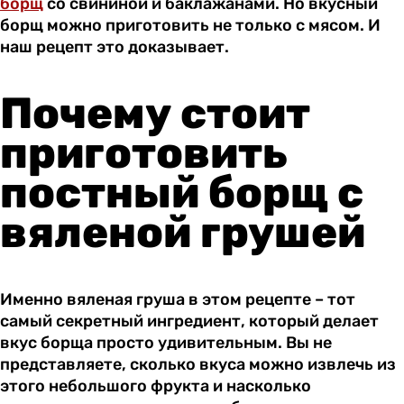
борщ
со свининой и баклажанами. Но вкусный
борщ можно приготовить не только с мясом. И
наш рецепт это доказывает.
Почему стоит
приготовить
постный борщ с
вяленой грушей
Именно вяленая груша в этом рецепте – тот
самый секретный ингредиент, который делает
вкус борща просто удивительным. Вы не
представляете, сколько вкуса можно извлечь из
этого небольшого фрукта и насколько