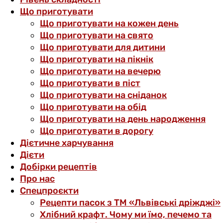
Що приготувати
Що приготувати на кожен день
Що приготувати на свято
Що приготувати для дитини
Що приготувати на пікнік
Що приготувати на вечерю
Що приготувати в піст
Що приготувати на сніданок
Що приготувати на обід
Що приготувати на день народження
Що приготувати в дорогу
Дієтичне харчування
Дієти
Добірки рецептів
Про нас
Спецпроєкти
Рецепти пасок з ТМ «Львівські дріжджі»
Хлібний крафт. Чому ми їмо, печемо та