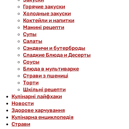
Горячие закуски
Холодные закуски
Коктейли и напитки
Мамині рецепти
Супы
Салаты
Сэндвичи и бутерброды
Сладкие Блюда и Десерты
Соусы
Блюда в мультиварке
Страви з пшениці
Торти
Шкільні рецепти
Кулінарні лайфхаки
Новости
Здорове харчування
Кулінарна енциклопедія
Страви