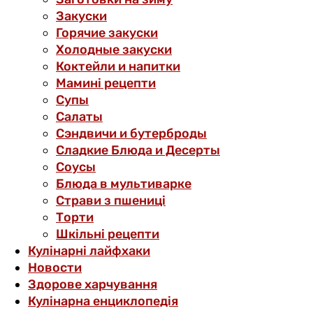
Закуски
Горячие закуски
Холодные закуски
Коктейли и напитки
Мамині рецепти
Супы
Салаты
Сэндвичи и бутерброды
Сладкие Блюда и Десерты
Соусы
Блюда в мультиварке
Страви з пшениці
Торти
Шкільні рецепти
Кулінарні лайфхаки
Новости
Здорове харчування
Кулінарна енциклопедія