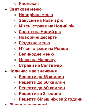
Японская
Святкове меню
Новорічне меню
Закуски на Новий рік
М’ясні страви на Новий рік
Салати на Новий рік
Новорічні десерти
Різдвяне меню
М’ясні страви на Різдво
Великоднє меню
Меню на Масляну
Страви на Святвечір
Коли час має значення
Рецепти до 15 хвилин
Рецепти до 30 хвилин
Рецепти до 60 хвилин
Рецепти за 2 години
Рецепти більш ніж за 2 години
Рівень складності