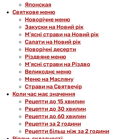
Японская
Святкове меню
Новорічне меню
Закуски на Новий рік
М’ясні страви на Новий рік
Салати на Новий рік
Новорічні десерти
Різдвяне меню
М’ясні страви на Різдво
Великоднє меню
Меню на Масляну
Страви на Святвечір
Коли час має значення
Рецепти до 15 хвилин
Рецепти до 30 хвилин
Рецепти до 60 хвилин
Рецепти за 2 години
Рецепти більш ніж за 2 години
Рівень складності