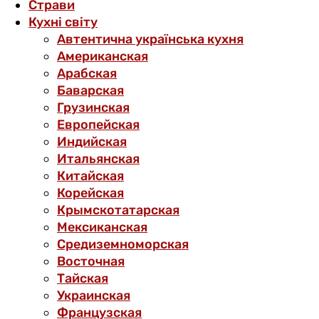
Страви
Кухні світу
Автентична українська кухня
Американская
Арабская
Баварская
Грузинская
Европейская
Индийская
Итальянская
Китайская
Корейская
Крымскотатарская
Мексиканская
Средиземноморская
Восточная
Тайская
Украинская
Французская