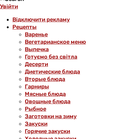
Увійти
Відключити рекламу
Рецепты
Варенье
Вегетарианское меню
Выпечка
Готуємо без світла
Десерти
Диетические блюда
Вторые блюда
Гарниры
Мясные блюда
Овощные блюда
Рыбное
Заготовки на зиму
Закуски
Горячие закуски
Холодные закуски