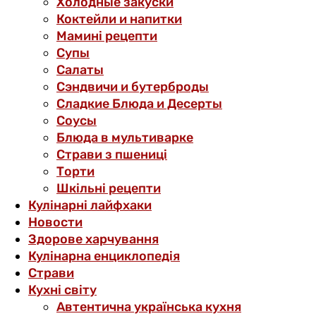
Холодные закуски
Коктейли и напитки
Мамині рецепти
Супы
Салаты
Сэндвичи и бутерброды
Сладкие Блюда и Десерты
Соусы
Блюда в мультиварке
Страви з пшениці
Торти
Шкільні рецепти
Кулінарні лайфхаки
Новости
Здорове харчування
Кулінарна енциклопедія
Страви
Кухні світу
Автентична українська кухня