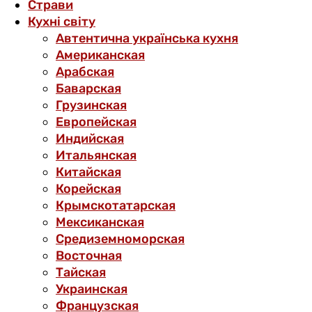
Страви
Кухні світу
Автентична українська кухня
Американская
Арабская
Баварская
Грузинская
Европейская
Индийская
Итальянская
Китайская
Корейская
Крымскотатарская
Мексиканская
Средиземноморская
Восточная
Тайская
Украинская
Французская