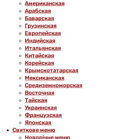
Американская
Арабская
Баварская
Грузинская
Европейская
Индийская
Итальянская
Китайская
Корейская
Крымскотатарская
Мексиканская
Средиземноморская
Восточная
Тайская
Украинская
Французская
Японская
Святкове меню
Новорічне меню