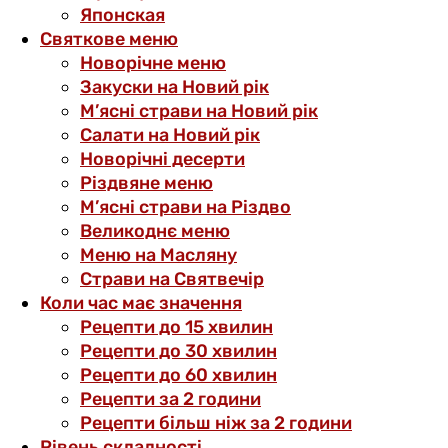
Японская
Святкове меню
Новорічне меню
Закуски на Новий рік
М’ясні страви на Новий рік
Салати на Новий рік
Новорічні десерти
Різдвяне меню
М’ясні страви на Різдво
Великоднє меню
Меню на Масляну
Страви на Святвечір
Коли час має значення
Рецепти до 15 хвилин
Рецепти до 30 хвилин
Рецепти до 60 хвилин
Рецепти за 2 години
Рецепти більш ніж за 2 години
Рівень складності