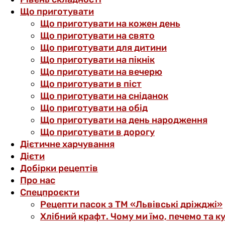
Що приготувати
Що приготувати на кожен день
Що приготувати на свято
Що приготувати для дитини
Що приготувати на пікнік
Що приготувати на вечерю
Що приготувати в піст
Що приготувати на сніданок
Що приготувати на обід
Що приготувати на день народження
Що приготувати в дорогу
Дієтичне харчування
Дієти
Добірки рецептів
Про нас
Спецпроєкти
Рецепти пасок з ТМ «Львівські дріжджі»
Хлібний крафт. Чому ми їмо, печемо та к