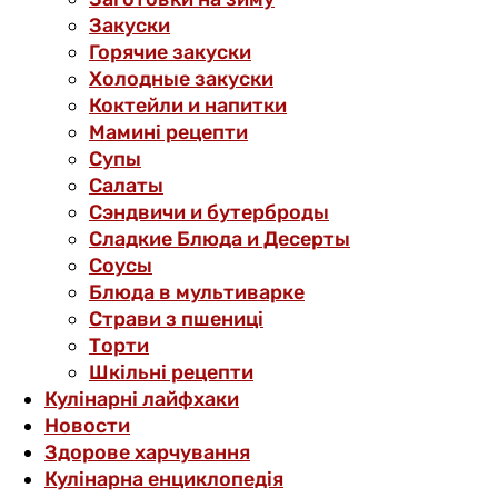
Закуски
Горячие закуски
Холодные закуски
Коктейли и напитки
Мамині рецепти
Супы
Салаты
Сэндвичи и бутерброды
Сладкие Блюда и Десерты
Соусы
Блюда в мультиварке
Страви з пшениці
Торти
Шкільні рецепти
Кулінарні лайфхаки
Новости
Здорове харчування
Кулінарна енциклопедія