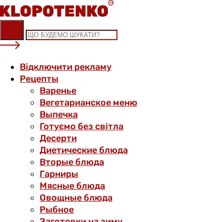
Skip
to
content
Відключити рекламу
Рецепты
Варенье
Вегетарианское меню
Выпечка
Готуємо без світла
Десерти
Диетические блюда
Вторые блюда
Гарниры
Мясные блюда
Овощные блюда
Рыбное
Заготовки на зиму