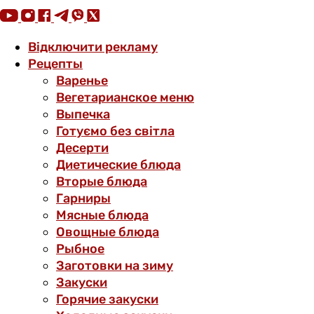
Відключити рекламу
Рецепты
Варенье
Вегетарианское меню
Выпечка
Готуємо без світла
Десерти
Диетические блюда
Вторые блюда
Гарниры
Мясные блюда
Овощные блюда
Рыбное
Заготовки на зиму
Закуски
Горячие закуски