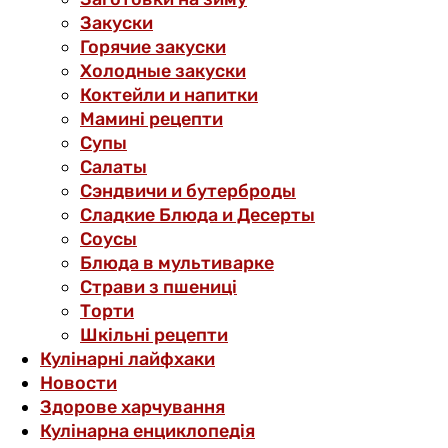
Закуски
Горячие закуски
Холодные закуски
Коктейли и напитки
Мамині рецепти
Супы
Салаты
Сэндвичи и бутерброды
Сладкие Блюда и Десерты
Соусы
Блюда в мультиварке
Страви з пшениці
Торти
Шкільні рецепти
Кулінарні лайфхаки
Новости
Здорове харчування
Кулінарна енциклопедія