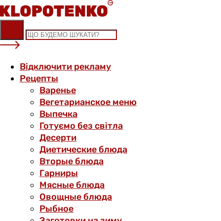
Skip
to
content
Відключити рекламу
Рецепты
Варенье
Вегетарианское меню
Выпечка
Готуємо без світла
Десерти
Диетические блюда
Вторые блюда
Гарниры
Мясные блюда
Овощные блюда
Рыбное
Заготовки на зиму