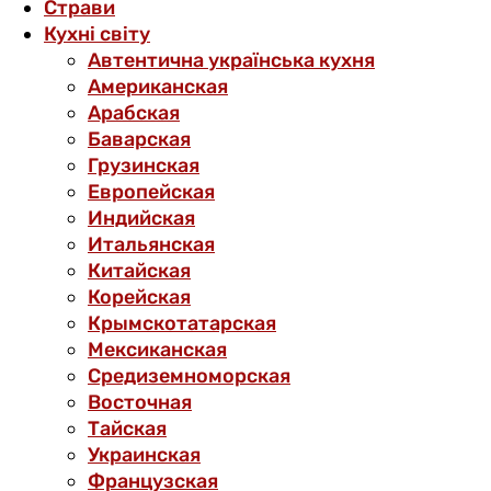
Страви
Кухні світу
Автентична українська кухня
Американская
Арабская
Баварская
Грузинская
Европейская
Индийская
Итальянская
Китайская
Корейская
Крымскотатарская
Мексиканская
Средиземноморская
Восточная
Тайская
Украинская
Французская