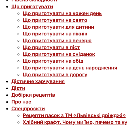
Що приготувати
Що приготувати на кожен день
Що приготувати на свято
Що приготувати для дитини
Що приготувати на пікнік
Що приготувати на вечерю
Що приготувати в піст
Що приготувати на сніданок
Що приготувати на обід
Що приготувати на день народження
Що приготувати в дорогу
Дієтичне харчування
Дієти
Добірки рецептів
Про нас
Спецпроєкти
Рецепти пасок з ТМ «Львівські дріжджі»
Хлібний крафт. Чому ми їмо, печемо та к