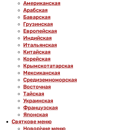
Американская
Арабская
Баварская
Грузинская
Европейская
Индийская
Итальянская
Китайская
Корейская
Крымскотатарская
Мексиканская
Средиземноморская
Восточная
Тайская
Украинская
Французская
Японская
Святкове меню
Новорічне меню