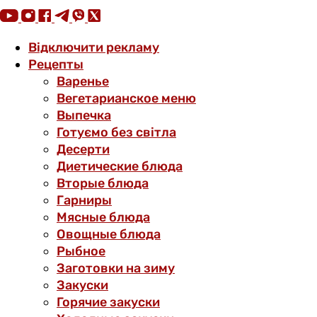
Відключити рекламу
Рецепты
Варенье
Вегетарианское меню
Выпечка
Готуємо без світла
Десерти
Диетические блюда
Вторые блюда
Гарниры
Мясные блюда
Овощные блюда
Рыбное
Заготовки на зиму
Закуски
Горячие закуски