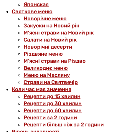
Японская
Святкове меню
Новорічне меню
Закуски на Новий рік
М’ясні страви на Новий рік
Салати на Новий рік
Новорічні десерти
Різдвяне меню
М’ясні страви на Різдво
Великоднє меню
Меню на Масляну
Страви на Святвечір
Коли час має значення
Рецепти до 15 хвилин
Рецепти до 30 хвилин
Рецепти до 60 хвилин
Рецепти за 2 години
Рецепти більш ніж за 2 години
Рівень складності