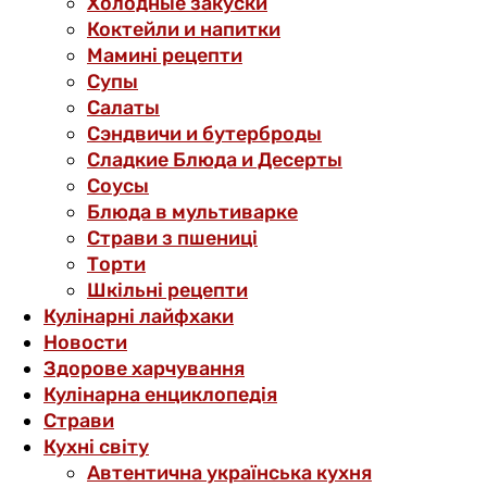
Холодные закуски
Коктейли и напитки
Мамині рецепти
Супы
Салаты
Сэндвичи и бутерброды
Сладкие Блюда и Десерты
Соусы
Блюда в мультиварке
Страви з пшениці
Торти
Шкільні рецепти
Кулінарні лайфхаки
Новости
Здорове харчування
Кулінарна енциклопедія
Страви
Кухні світу
Автентична українська кухня