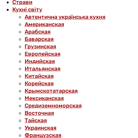
Страви
Кухні світу
Автентична українська кухня
Американская
Арабская
Баварская
Грузинская
Европейская
Индийская
Итальянская
Китайская
Корейская
Крымскотатарская
Мексиканская
Средиземноморская
Восточная
Тайская
Украинская
Французская