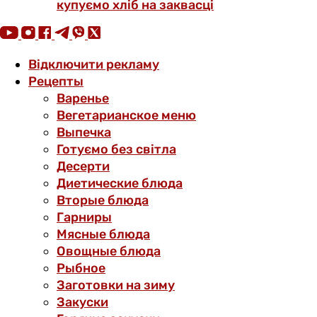
купуємо хліб на заквасці
Відключити рекламу
Рецепты
Варенье
Вегетарианское меню
Выпечка
Готуємо без світла
Десерти
Диетические блюда
Вторые блюда
Гарниры
Мясные блюда
Овощные блюда
Рыбное
Заготовки на зиму
Закуски