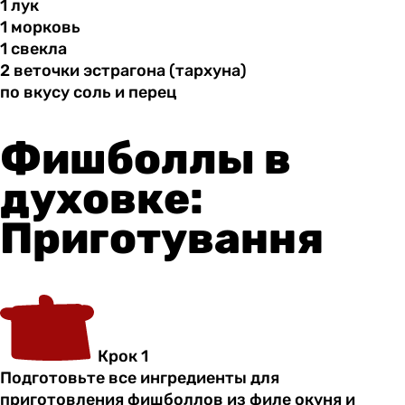
1 лук
1 морковь
1 свекла
2 веточки
эстрагона
(тархуна)
по вкусу
соль
и перец
Фишболлы в
духовке:
Приготування
Крок 1
Подготовьте все ингредиенты для
приготовления фишболлов из филе окуня и