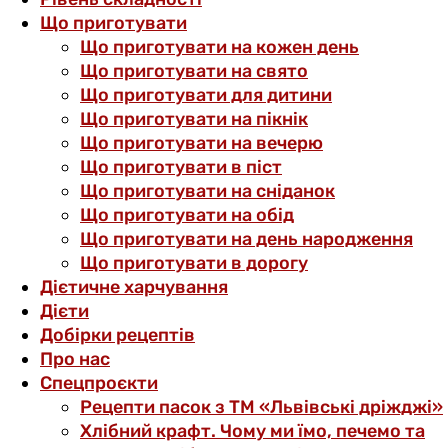
Що приготувати
Що приготувати на кожен день
Що приготувати на свято
Що приготувати для дитини
Що приготувати на пікнік
Що приготувати на вечерю
Що приготувати в піст
Що приготувати на сніданок
Що приготувати на обід
Що приготувати на день народження
Що приготувати в дорогу
Дієтичне харчування
Дієти
Добірки рецептів
Про нас
Спецпроєкти
Рецепти пасок з ТМ «Львівські дріжджі»
Хлібний крафт. Чому ми їмо, печемо та