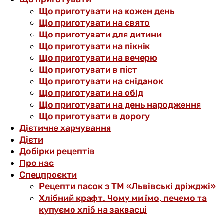
Що приготувати на кожен день
Що приготувати на свято
Що приготувати для дитини
Що приготувати на пікнік
Що приготувати на вечерю
Що приготувати в піст
Що приготувати на сніданок
Що приготувати на обід
Що приготувати на день народження
Що приготувати в дорогу
Дієтичне харчування
Дієти
Добірки рецептів
Про нас
Спецпроєкти
Рецепти пасок з ТМ «Львівські дріжджі»
Хлібний крафт. Чому ми їмо, печемо та
купуємо хліб на заквасці