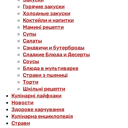
Горячие закуски
Холодные закуски
Коктейли и напитки
Мамині рецепти
Супы
Салаты
Сэндвичи и бутерброды
Сладкие Блюда и Десерты
Соусы
Блюда в мультиварке
Страви з пшениці
Торти
Шкільні рецепти
Кулінарні лайфхаки
Новости
Здорове харчування
Кулінарна енциклопедія
Страви