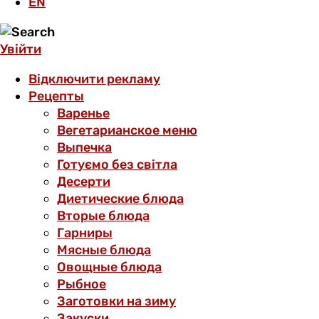
EN
Увійти
Відключити рекламу
Рецепты
Варенье
Вегетарианское меню
Выпечка
Готуємо без світла
Десерти
Диетические блюда
Вторые блюда
Гарниры
Мясные блюда
Овощные блюда
Рыбное
Заготовки на зиму
Закуски