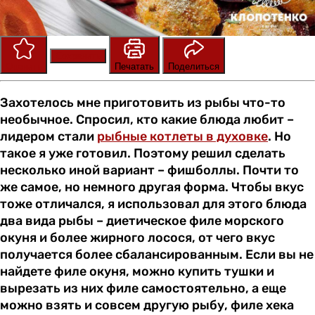
Сохранить
Оценить
Печатать
Поделиться
Захотелось мне приготовить из рыбы что-то
необычное. Спросил, кто какие блюда любит –
лидером стали
рыбные котлеты в духовке
. Но
такое я уже готовил. Поэтому решил сделать
несколько иной вариант – фишболлы. Почти то
же самое, но немного другая форма. Чтобы вкус
тоже отличался, я использовал для этого блюда
два вида рыбы – диетическое филе морского
окуня и более жирного лосося, от чего вкус
получается более сбалансированным. Если вы не
найдете филе окуня, можно купить тушки и
вырезать из них филе самостоятельно, а еще
можно взять и совсем другую рыбу, филе хека