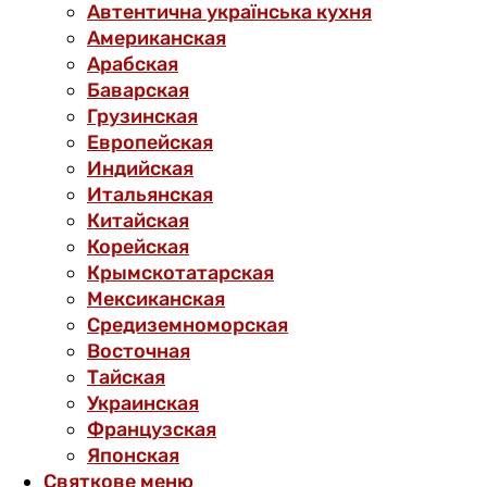
Автентична українська кухня
Американская
Арабская
Баварская
Грузинская
Европейская
Индийская
Итальянская
Китайская
Корейская
Крымскотатарская
Мексиканская
Средиземноморская
Восточная
Тайская
Украинская
Французская
Японская
Святкове меню