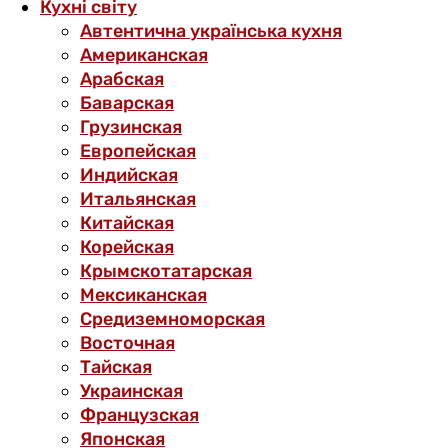
Кухні світу
Автентична українська кухня
Американская
Арабская
Баварская
Грузинская
Европейская
Индийская
Итальянская
Китайская
Корейская
Крымскотатарская
Мексиканская
Средиземноморская
Восточная
Тайская
Украинская
Французская
Японская