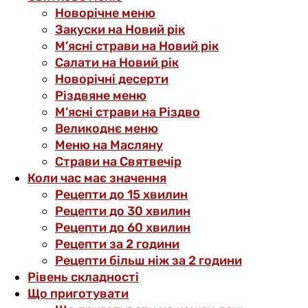
Новорічне меню
Закуски на Новий рік
М’ясні страви на Новий рік
Салати на Новий рік
Новорічні десерти
Різдвяне меню
М’ясні страви на Різдво
Великоднє меню
Меню на Масляну
Страви на Святвечір
Коли час має значення
Рецепти до 15 хвилин
Рецепти до 30 хвилин
Рецепти до 60 хвилин
Рецепти за 2 години
Рецепти більш ніж за 2 години
Рівень складності
Що приготувати