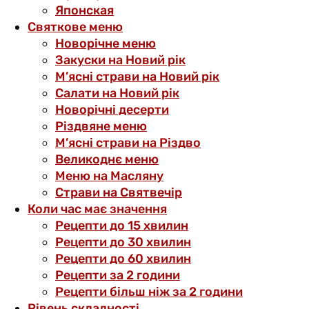
Японская
Святкове меню
Новорічне меню
Закуски на Новий рік
М’ясні страви на Новий рік
Салати на Новий рік
Новорічні десерти
Різдвяне меню
М’ясні страви на Різдво
Великоднє меню
Меню на Масляну
Страви на Святвечір
Коли час має значення
Рецепти до 15 хвилин
Рецепти до 30 хвилин
Рецепти до 60 хвилин
Рецепти за 2 години
Рецепти більш ніж за 2 години
Рівень складності