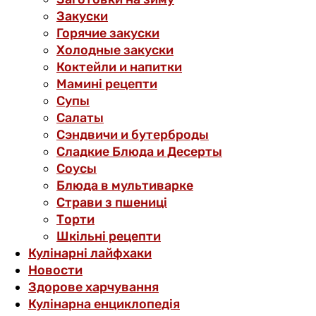
Закуски
Горячие закуски
Холодные закуски
Коктейли и напитки
Мамині рецепти
Супы
Салаты
Сэндвичи и бутерброды
Сладкие Блюда и Десерты
Соусы
Блюда в мультиварке
Страви з пшениці
Торти
Шкільні рецепти
Кулінарні лайфхаки
Новости
Здорове харчування
Кулінарна енциклопедія