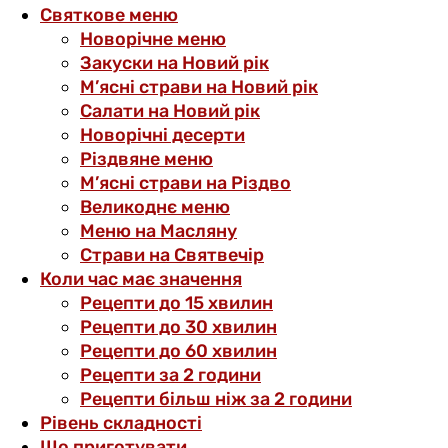
Святкове меню
Новорічне меню
Закуски на Новий рік
М’ясні страви на Новий рік
Салати на Новий рік
Новорічні десерти
Різдвяне меню
М’ясні страви на Різдво
Великоднє меню
Меню на Масляну
Страви на Святвечір
Коли час має значення
Рецепти до 15 хвилин
Рецепти до 30 хвилин
Рецепти до 60 хвилин
Рецепти за 2 години
Рецепти більш ніж за 2 години
Рівень складності
Що приготувати