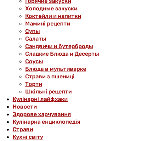
Горячие закуски
Холодные закуски
Коктейли и напитки
Мамині рецепти
Супы
Салаты
Сэндвичи и бутерброды
Сладкие Блюда и Десерты
Соусы
Блюда в мультиварке
Страви з пшениці
Торти
Шкільні рецепти
Кулінарні лайфхаки
Новости
Здорове харчування
Кулінарна енциклопедія
Страви
Кухні світу