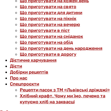
Що приготувати на кожен день
Що приготувати на свято
Що приготувати для дитини
Що приготувати на пікнік
Що приготувати на вечерю
Що приготувати в піст
Що приготувати на сніданок
Що приготувати на обід
Що приготувати на день народження
Що приготувати в дорогу
Дієтичне харчування
Дієти
Добірки рецептів
Про нас
Спецпроєкти
Рецепти пасок з ТМ «Львівські дріжджі»
Хлібний крафт. Чому ми їмо, печемо та
купуємо хліб на заквасці