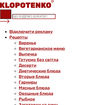
Skip
to
content
Відключити рекламу
Рецепты
Варенье
Вегетарианское меню
Выпечка
Готуємо без світла
Десерти
Диетические блюда
Вторые блюда
Гарниры
Мясные блюда
Овощные блюда
Рыбное
Заготовки на зиму