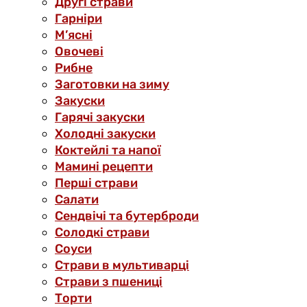
Другі страви
Гарніри
М’ясні
Овочеві
Рибне
Заготовки на зиму
Закуски
Гарячі закуски
Холодні закуски
Коктейлі та напої
Мамині рецепти
Перші страви
Салати
Сендвічі та бутерброди
Солодкі страви
Соуси
Страви в мультиварці
Страви з пшениці
Торти