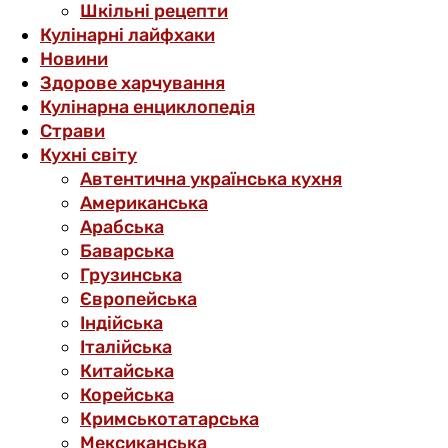
Шкільні рецепти
Кулінарні лайфхаки
Новини
Здорове харчування
Кулінарна енциклопедія
Страви
Кухні світу
Автентична українська кухня
Американська
Арабська
Баварська
Грузинська
Європейська
Індійська
Італійська
Китайська
Корейська
Кримськотатарська
Мексиканська