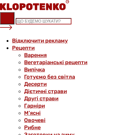
Skip
to
content
Відключити рекламу
Рецепти
Варення
Вегетаріанські рецепти
Випічка
Готуємо без світла
Десерти
Дієтичні страви
Другі страви
Гарніри
М’ясні
Овочеві
Рибне
Заготовки на зиму