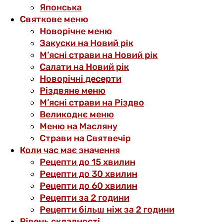
Японська
Святкове меню
Новорічне меню
Закуски на Новий рік
М’ясні страви на Новий рік
Салати на Новий рік
Новорічні десерти
Різдвяне меню
М’ясні страви на Різдво
Великоднє меню
Меню на Масляну
Страви на Святвечір
Коли час має значення
Рецепти до 15 хвилин
Рецепти до 30 хвилин
Рецепти до 60 хвилин
Рецепти за 2 години
Рецепти більш ніж за 2 години
Рівень складності