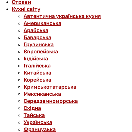
Страви
Кухні світу
Автентична українська кухня
Американська
Арабська
Баварська
Грузинська
Європейська
Індійська
Італійська
Китайська
Корейська
Кримськотатарська
Мексиканська
Середземноморська
Східна
Тайська
Українська
Французька