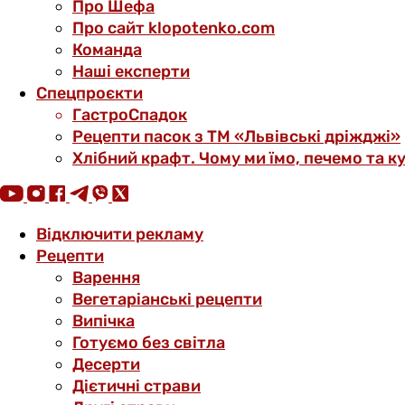
Про Шефа
Про сайт klopotenko.com
Команда
Наші експерти
Спецпроєкти
ГастроСпадок
Рецепти пасок з ТМ «Львівські дріжджі»
Хлібний крафт. Чому ми їмо, печемо та к
Відключити рекламу
Рецепти
Варення
Вегетаріанські рецепти
Випічка
Готуємо без світла
Десерти
Дієтичні страви