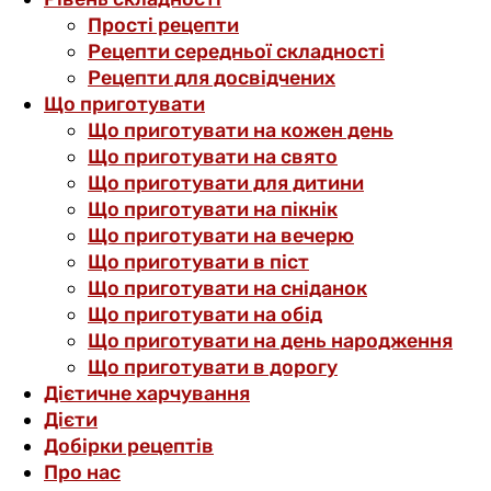
Прості рецепти
Рецепти середньої складності
Рецепти для досвідчених
Що приготувати
Що приготувати на кожен день
Що приготувати на свято
Що приготувати для дитини
Що приготувати на пікнік
Що приготувати на вечерю
Що приготувати в піст
Що приготувати на сніданок
Що приготувати на обід
Що приготувати на день народження
Що приготувати в дорогу
Дієтичне харчування
Дієти
Добірки рецептів
Про нас