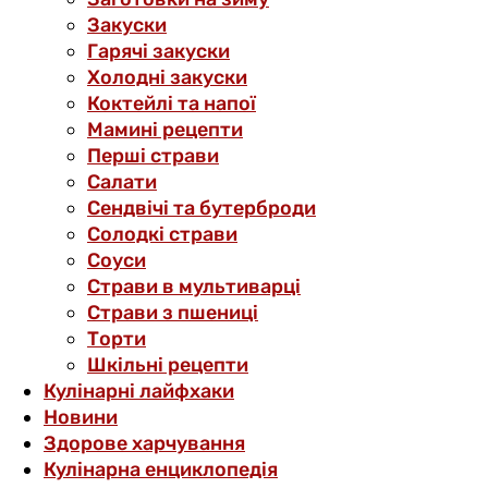
Закуски
Гарячі закуски
Холодні закуски
Коктейлі та напої
Мамині рецепти
Перші страви
Салати
Сендвічі та бутерброди
Солодкі страви
Соуси
Страви в мультиварці
Страви з пшениці
Торти
Шкільні рецепти
Кулінарні лайфхаки
Новини
Здорове харчування
Кулінарна енциклопедія