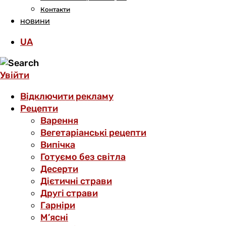
Контакти
НОВИНИ
UA
Увійти
Відключити рекламу
Рецепти
Варення
Вегетаріанські рецепти
Випічка
Готуємо без світла
Десерти
Дієтичні страви
Другі страви
Гарніри
М’ясні