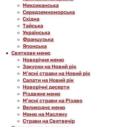
Мексиканська
Середземноморська
Східна
Тайська
Українська
Французька
Японська
Святкове меню
Новорічне меню
Закуски на Новий рік
М’ясні страви на Новий рік
Салати на Новий рік
Новорічні десерти
Різдвяне меню
М’ясні страви на Різдво
Великоднє меню
Меню на Масляну
Страви на Святвечір