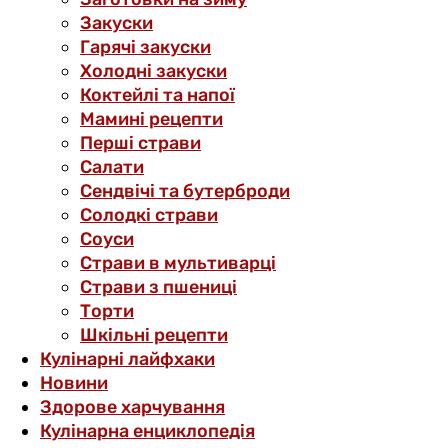
Закуски
Гарячі закуски
Холодні закуски
Коктейлі та напої
Мамині рецепти
Перші страви
Салати
Сендвічі та бутерброди
Солодкі страви
Соуси
Страви в мультиварці
Страви з пшениці
Торти
Шкільні рецепти
Кулінарні лайфхаки
Новини
Здорове харчування
Кулінарна енциклопедія