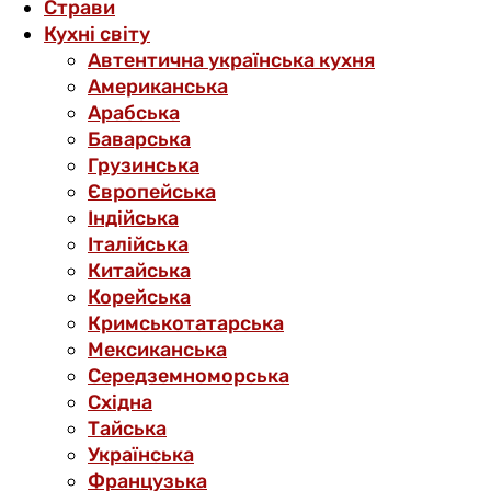
Страви
Кухні світу
Автентична українська кухня
Американська
Арабська
Баварська
Грузинська
Європейська
Індійська
Італійська
Китайська
Корейська
Кримськотатарська
Мексиканська
Середземноморська
Східна
Тайська
Українська
Французька