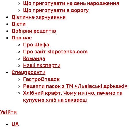
Що приготувати на день народження
Що приготувати в дорогу
Дієтичне харчування
Дієти
Добірки рецептів
Про нас
Про Шефа
Про сайт klopotenko.com
Команда
Наші експерти
Спецпроєкти
ГастроСпадок
Рецепти пасок з ТМ «Львівські дріжджі»
Хлібний крафт. Чому ми їмо, печемо та
купуємо хліб на заквасці
Увійти
UA