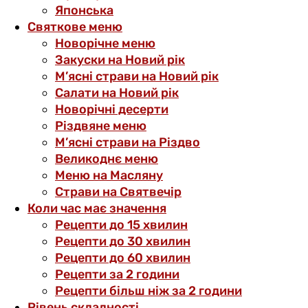
Японська
Святкове меню
Новорічне меню
Закуски на Новий рік
М’ясні страви на Новий рік
Салати на Новий рік
Новорічні десерти
Різдвяне меню
М’ясні страви на Різдво
Великоднє меню
Меню на Масляну
Страви на Святвечір
Коли час має значення
Рецепти до 15 хвилин
Рецепти до 30 хвилин
Рецепти до 60 хвилин
Рецепти за 2 години
Рецепти більш ніж за 2 години
Рівень складності