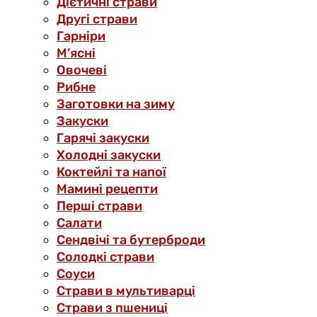
Дієтичні страви
Другі страви
Гарніри
М’ясні
Овочеві
Рибне
Заготовки на зиму
Закуски
Гарячі закуски
Холодні закуски
Коктейлі та напої
Мамині рецепти
Перші страви
Салати
Сендвічі та бутерброди
Солодкі страви
Соуси
Страви в мультиварці
Страви з пшениці