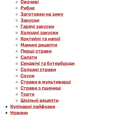
Овочеві
Рибне
Заготовки на зиму
Закуски
Гарячі закуски
Холодні закуски
Коктейлі та напої
Мамині рецепти
Перші страви
Салати
Сендвічі та бутерброди
Солодкі страви
Соуси
Страви в мультиварці
Страви з пшениці
Торти
Шкільні рецепти
Кулінарні лайфхаки
Новини