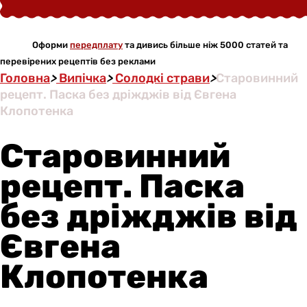
Оформи
передплату
та дивись більше ніж 5000 статей та
перевірених рецептів без реклами
Головна
>
Випічка
>
Солодкі страви
>
Старовинний
рецепт. Паска без дріжджів від Євгена
Клопотенка
Старовинний
рецепт. Паска
без дріжджів від
Євгена
Клопотенка