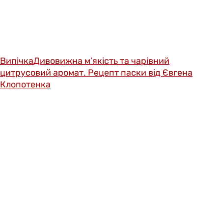
Випічка
Дивовижна м’якість та чарівний
цитрусовий аромат. Рецепт паски від Євгена
Клопотенка