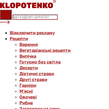
Skip
to
content
Відключити рекламу
Рецепти
Варення
Вегетаріанські рецепти
Випічка
Готуємо без світла
Десерти
Дієтичні страви
Другі страви
Гарніри
М’ясні
Овочеві
Рибне
Заготовки на зиму