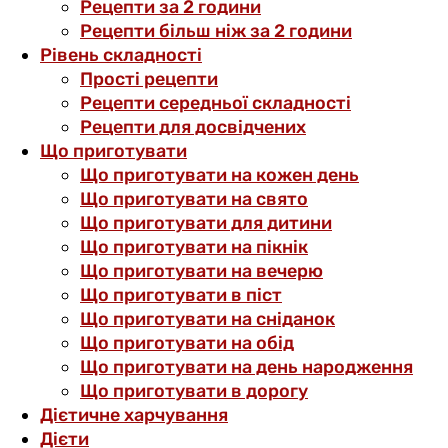
Рецепти за 2 години
Рецепти більш ніж за 2 години
Рівень складності
Прості рецепти
Рецепти середньої складності
Рецепти для досвідчених
Що приготувати
Що приготувати на кожен день
Що приготувати на свято
Що приготувати для дитини
Що приготувати на пікнік
Що приготувати на вечерю
Що приготувати в піст
Що приготувати на сніданок
Що приготувати на обід
Що приготувати на день народження
Що приготувати в дорогу
Дієтичне харчування
Дієти