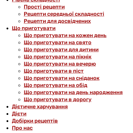
Прості рецепти
Рецепти середньої складності
Рецепти для досвідчених
Що приготувати
Що приготувати на кожен день
Що приготувати на свято
Що приготувати для дитини
Що приготувати на пікнік
Що приготувати на вечерю
Що приготувати в піст
Що приготувати на сніданок
Що приготувати на обід
Що приготувати на день народження
Що приготувати в дорогу
Дієтичне харчування
Дієти
Добірки рецептів
Про нас