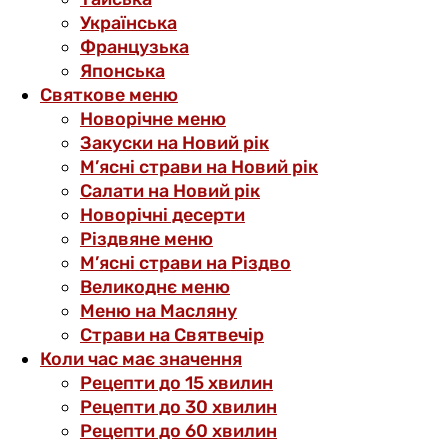
Українська
Французька
Японська
Святкове меню
Новорічне меню
Закуски на Новий рік
М’ясні страви на Новий рік
Салати на Новий рік
Новорічні десерти
Різдвяне меню
М’ясні страви на Різдво
Великоднє меню
Меню на Масляну
Страви на Святвечір
Коли час має значення
Рецепти до 15 хвилин
Рецепти до 30 хвилин
Рецепти до 60 хвилин