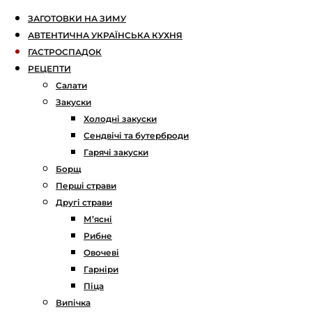
ЗАГОТОВКИ НА ЗИМУ
АВТЕНТИЧНА УКРАЇНСЬКА КУХНЯ
ГАСТРОСПАДОК
РЕЦЕПТИ
Салати
Закуски
Холодні закуски
Сендвічі та бутерброди
Гарячі закуски
Борщ
Перші страви
Другі страви
М’ясні
Рибне
Овочеві
Гарніри
Піца
Випічка