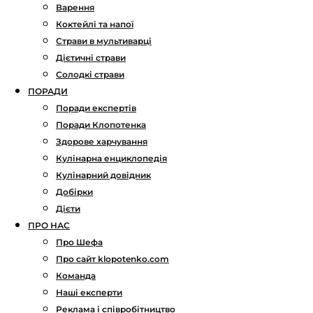
Варення
Коктейлі та напої
Страви в мультиварці
Дієтичні страви
Солодкі страви
ПОРАДИ
Поради експертів
Поради Клопотенка
Здорове харчування
Кулінарна енциклопедія
Кулінарний довідник
Добірки
Дієти
ПРО НАС
Про Шефа
Про сайт klopotenko.com
Команда
Наші експерти
Реклама і співробітництво