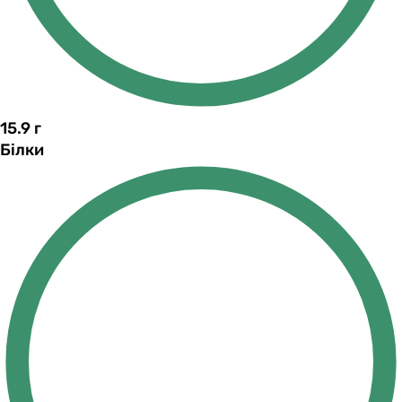
15.9
г
Білки