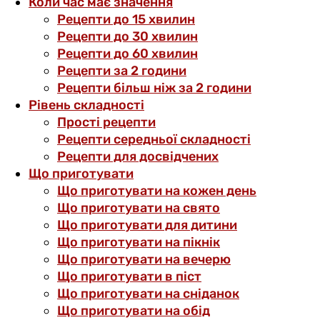
Коли час має значення
Рецепти до 15 хвилин
Рецепти до 30 хвилин
Рецепти до 60 хвилин
Рецепти за 2 години
Рецепти більш ніж за 2 години
Рівень складності
Прості рецепти
Рецепти середньої складності
Рецепти для досвідчених
Що приготувати
Що приготувати на кожен день
Що приготувати на свято
Що приготувати для дитини
Що приготувати на пікнік
Що приготувати на вечерю
Що приготувати в піст
Що приготувати на сніданок
Що приготувати на обід