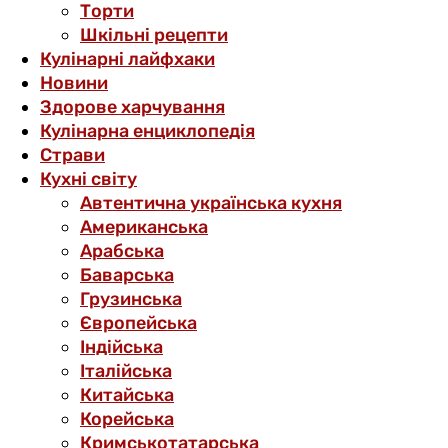
Торти
Шкільні рецепти
Кулінарні лайфхаки
Новини
Здорове харчування
Кулінарна енциклопедія
Страви
Кухні світу
Автентична українська кухня
Американська
Арабська
Баварська
Грузинська
Європейська
Індійська
Італійська
Китайська
Корейська
Кримськотатарська