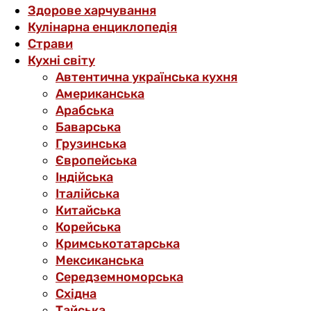
Здорове харчування
Кулінарна енциклопедія
Страви
Кухні світу
Автентична українська кухня
Американська
Арабська
Баварська
Грузинська
Європейська
Індійська
Італійська
Китайська
Корейська
Кримськотатарська
Мексиканська
Середземноморська
Східна
Тайська