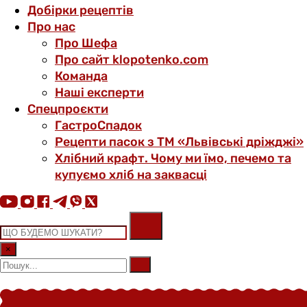
Добірки рецептів
Про нас
Про Шефа
Про сайт klopotenko.com
Команда
Наші експерти
Спецпроєкти
ГастроСпадок
Рецепти пасок з ТМ «Львівські дріжджі»
Хлібний крафт. Чому ми їмо, печемо та
купуємо хліб на заквасці
×