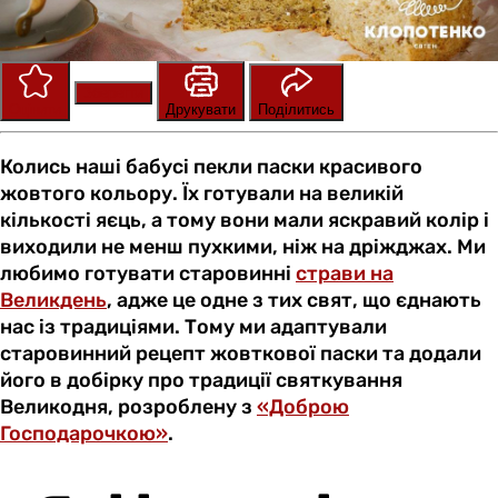
Зберегти
Оцінити
Друкувати
Поділитись
Колись наші бабусі пекли паски красивого
жовтого кольору. Їх готували на великій
кількості яєць, а тому вони мали яскравий колір і
виходили не менш пухкими, ніж на дріжджах. Ми
любимо готувати старовинні
страви на
Великдень
, адже це одне з тих свят, що єднають
нас із традиціями. Тому ми адаптували
старовинний рецепт жовткової паски та додали
його в добірку про традиції святкування
Великодня, розроблену з
«Доброю
Господарочкою»
.