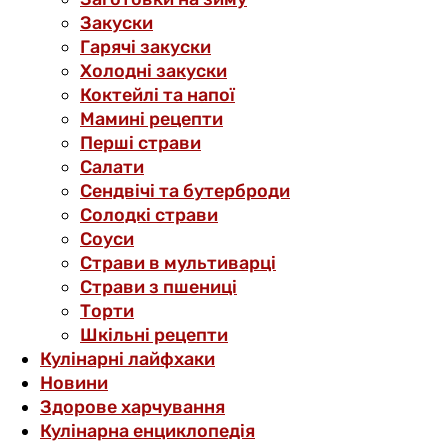
Закуски
Гарячі закуски
Холодні закуски
Коктейлі та напої
Мамині рецепти
Перші страви
Салати
Сендвічі та бутерброди
Солодкі страви
Соуси
Страви в мультиварці
Страви з пшениці
Торти
Шкільні рецепти
Кулінарні лайфхаки
Новини
Здорове харчування
Кулінарна енциклопедія