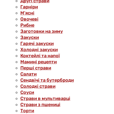
Другі страви
Гарніри
М’ясні
Овочеві
Рибне
Заготовки на зиму
Закуски
Гарячі закуски
Холодні закуски
Коктейлі та напої
Мамині рецепти
Перші страви
Салати
Сендвічі та бутерброди
Солодкі страви
Соуси
Страви в мультиварці
Страви з пшениці
Торти