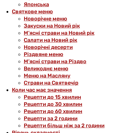
Японська
Святкове меню
Новорічне меню
Закуски на Новий рік
М’ясні страви на Новий рік
Салати на Новий рік
Новорічні десерти
Різдвяне меню
М’ясні страви на Різдво
Великоднє меню
Меню на Масляну
Страви на Святвечір
Коли час має значення
Рецепти до 15 хвилин
Рецепти до 30 хвилин
Рецепти до 60 хвилин
Рецепти за 2 години
Рецепти більш ніж за 2 години
Рівень складності