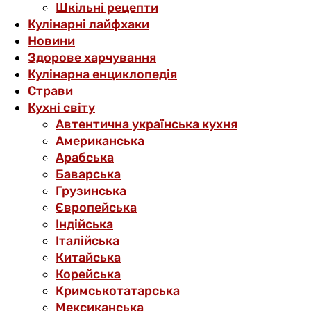
Шкільні рецепти
Кулінарні лайфхаки
Новини
Здорове харчування
Кулінарна енциклопедія
Страви
Кухні світу
Автентична українська кухня
Американська
Арабська
Баварська
Грузинська
Європейська
Індійська
Італійська
Китайська
Корейська
Кримськотатарська
Мексиканська