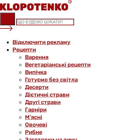
Skip
to
content
Відключити рекламу
Рецепти
Варення
Вегетаріанські рецепти
Випічка
Готуємо без світла
Десерти
Дієтичні страви
Другі страви
Гарніри
М’ясні
Овочеві
Рибне
Заготовки на зиму