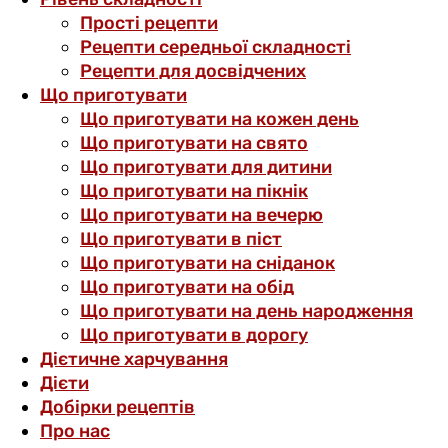
Прості рецепти
Рецепти середньої складності
Рецепти для досвідчених
Що приготувати
Що приготувати на кожен день
Що приготувати на свято
Що приготувати для дитини
Що приготувати на пікнік
Що приготувати на вечерю
Що приготувати в піст
Що приготувати на сніданок
Що приготувати на обід
Що приготувати на день народження
Що приготувати в дорогу
Дієтичне харчування
Дієти
Добірки рецептів
Про нас