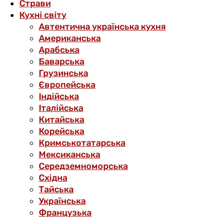
Страви
Кухні світу
Автентична українська кухня
Американська
Арабська
Баварська
Грузинська
Європейська
Індійська
Італійська
Китайська
Корейська
Кримськотатарська
Мексиканська
Середземноморська
Східна
Тайська
Українська
Французька