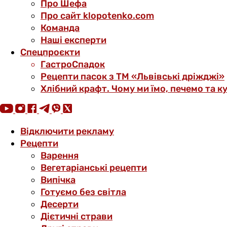
Про Шефа
Про сайт klopotenko.com
Команда
Наші експерти
Спецпроєкти
ГастроСпадок
Рецепти пасок з ТМ «Львівські дріжджі»
Хлібний крафт. Чому ми їмо, печемо та к
Відключити рекламу
Рецепти
Варення
Вегетаріанські рецепти
Випічка
Готуємо без світла
Десерти
Дієтичні страви