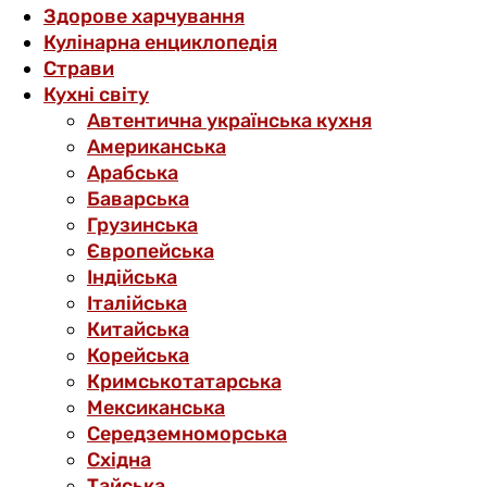
Здорове харчування
Кулінарна енциклопедія
Страви
Кухні світу
Автентична українська кухня
Американська
Арабська
Баварська
Грузинська
Європейська
Індійська
Італійська
Китайська
Корейська
Кримськотатарська
Мексиканська
Середземноморська
Східна
Тайська