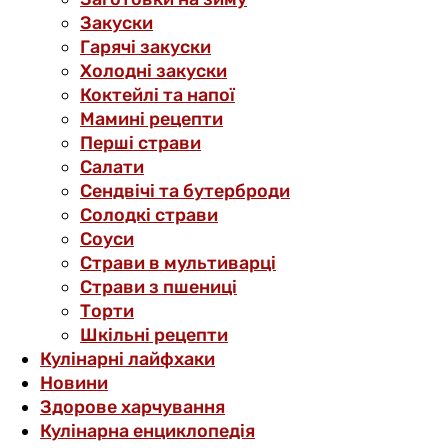
Закуски
Гарячі закуски
Холодні закуски
Коктейлі та напої
Мамині рецепти
Перші страви
Салати
Сендвічі та бутерброди
Солодкі страви
Соуси
Страви в мультиварці
Страви з пшениці
Торти
Шкільні рецепти
Кулінарні лайфхаки
Новини
Здорове харчування
Кулінарна енциклопедія