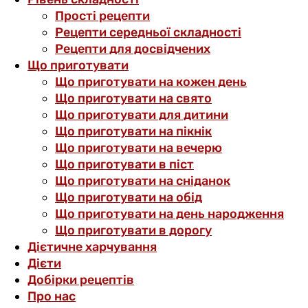
Прості рецепти
Рецепти середньої складності
Рецепти для досвідчених
Що приготувати
Що приготувати на кожен день
Що приготувати на свято
Що приготувати для дитини
Що приготувати на пікнік
Що приготувати на вечерю
Що приготувати в піст
Що приготувати на сніданок
Що приготувати на обід
Що приготувати на день народження
Що приготувати в дорогу
Дієтичне харчування
Дієти
Добірки рецептів
Про нас