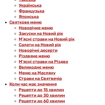
Українська
Французька
Японська
Святкове меню
Новорічне меню
Закуски на Новий рік
М’ясні страви на Новий рік
Салати на Новий рік
Новорічні десерти
Різдвяне меню
М’ясні страви на Різдво
Великоднє меню
Меню на Масляну
Страви на Святвечір
Коли час має значення
Рецепти до 15 хвилин
Рецепти до 30 хвилин
Рецепти до 60 хвилин