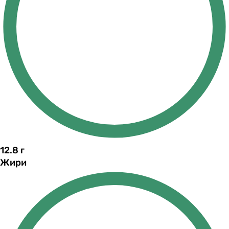
12.8
г
Жири