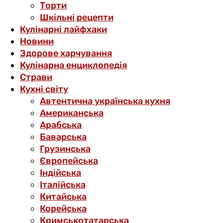
Торти
Шкільні рецепти
Кулінарні лайфхаки
Новини
Здорове харчування
Кулінарна енциклопедія
Страви
Кухні світу
Автентична українська кухня
Американська
Арабська
Баварська
Грузинська
Європейська
Індійська
Італійська
Китайська
Корейська
Кримськотатарська