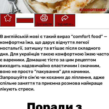
Зберегти
Оцінити
Друкувати
Поділитись
В англійській мові є такий вираз “comfort food” —
комфортна їжа, що дарує відчуття легкої
ностальгії, затишку та втішає після складного
дня. Для українців такою комфортною їжею часто
є вареники. Домашнє тісто за цим рецептом
виходить надзвичайно еластичним і смачним,
воно не просто “пакування” для начинки.
Запрошуйте сім’ю чи коханих до ліплення, адже
спільне заняття та приємна розмова найкраще
лікують стреси.
Поради з