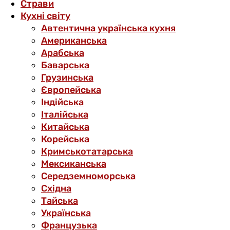
Страви
Кухні світу
Автентична українська кухня
Американська
Арабська
Баварська
Грузинська
Європейська
Індійська
Італійська
Китайська
Корейська
Кримськотатарська
Мексиканська
Середземноморська
Східна
Тайська
Українська
Французька