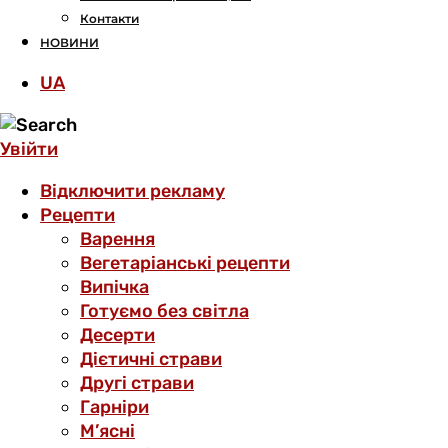
Контакти
НОВИНИ
UA
Увійти
Відключити рекламу
Рецепти
Варення
Вегетаріанські рецепти
Випічка
Готуємо без світла
Десерти
Дієтичні страви
Другі страви
Гарніри
М’ясні