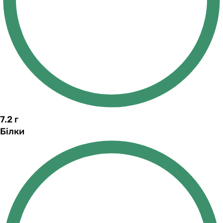
7.2
г
Білки