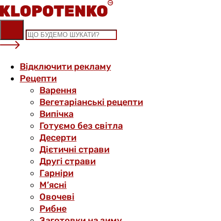
Skip
to
content
Відключити рекламу
Рецепти
Варення
Вегетаріанські рецепти
Випічка
Готуємо без світла
Десерти
Дієтичні страви
Другі страви
Гарніри
М’ясні
Овочеві
Рибне
Заготовки на зиму