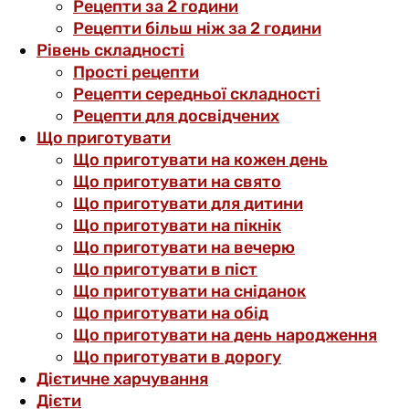
Рецепти за 2 години
Рецепти більш ніж за 2 години
Рівень складності
Прості рецепти
Рецепти середньої складності
Рецепти для досвідчених
Що приготувати
Що приготувати на кожен день
Що приготувати на свято
Що приготувати для дитини
Що приготувати на пікнік
Що приготувати на вечерю
Що приготувати в піст
Що приготувати на сніданок
Що приготувати на обід
Що приготувати на день народження
Що приготувати в дорогу
Дієтичне харчування
Дієти