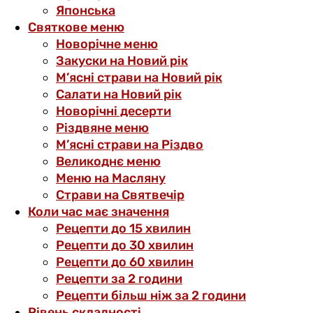
Японська
Святкове меню
Новорічне меню
Закуски на Новий рік
М’ясні страви на Новий рік
Салати на Новий рік
Новорічні десерти
Різдвяне меню
М’ясні страви на Різдво
Великоднє меню
Меню на Масляну
Страви на Святвечір
Коли час має значення
Рецепти до 15 хвилин
Рецепти до 30 хвилин
Рецепти до 60 хвилин
Рецепти за 2 години
Рецепти більш ніж за 2 години
Рівень складності