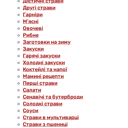
Дієтичні страви
Другі страви
Гарніри
М’ясні
Овочеві
Рибне
Заготовки на зиму
Закуски
Гарячі закуски
Холодні закуски
Коктейлі та напої
Мамині рецепти
Перші страви
Салати
Сендвічі та бутерброди
Солодкі страви
Соуси
Страви в мультиварці
Страви з пшениці