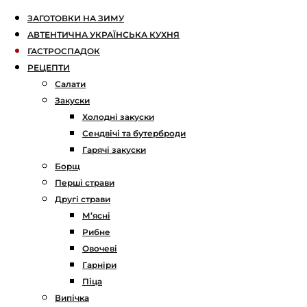
ЗАГОТОВКИ НА ЗИМУ
АВТЕНТИЧНА УКРАЇНСЬКА КУХНЯ
ГАСТРОСПАДОК
РЕЦЕПТИ
Салати
Закуски
Холодні закуски
Сендвічі та бутерброди
Гарячі закуски
Борщ
Перші страви
Другі страви
М’ясні
Рибне
Овочеві
Гарніри
Піца
Випічка