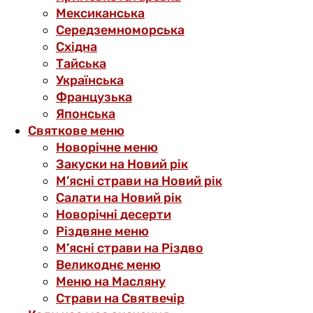
Мексиканська
Середземноморська
Східна
Тайська
Українська
Французька
Японська
Святкове меню
Новорічне меню
Закуски на Новий рік
М’ясні страви на Новий рік
Салати на Новий рік
Новорічні десерти
Різдвяне меню
М’ясні страви на Різдво
Великоднє меню
Меню на Масляну
Страви на Святвечір