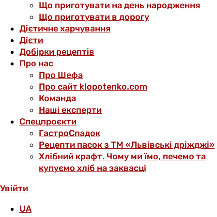
Що приготувати на день народження
Що приготувати в дорогу
Дієтичне харчування
Дієти
Добірки рецептів
Про нас
Про Шефа
Про сайт klopotenko.com
Команда
Наші експерти
Спецпроєкти
ГастроСпадок
Рецепти пасок з ТМ «Львівські дріжджі»
Хлібний крафт. Чому ми їмо, печемо та
купуємо хліб на заквасці
Увійти
UA