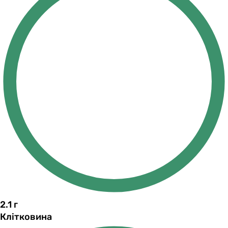
2.1
г
Клітковина