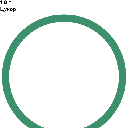
1.8
г
Цукор