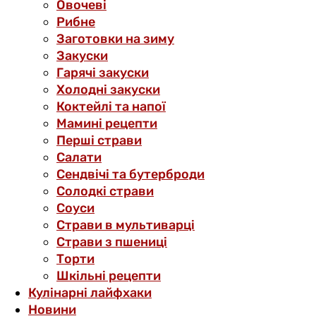
Овочеві
Рибне
Заготовки на зиму
Закуски
Гарячі закуски
Холодні закуски
Коктейлі та напої
Мамині рецепти
Перші страви
Салати
Сендвічі та бутерброди
Солодкі страви
Соуси
Страви в мультиварці
Страви з пшениці
Торти
Шкільні рецепти
Кулінарні лайфхаки
Новини