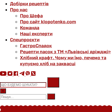
Добірки рецептів
Про нас
Про Шефа
Про сайт klopotenko.com
Команда
Наші експерти
Спецпроєкти
ГастроСпадок
Рецепти пасок з ТМ «Львівські дріжджі»
Хлібний крафт. Чому ми їмо, печемо та
купуємо хліб на заквасці
×