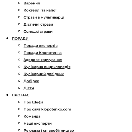
Варення
Коктейлі та напої
Страви в мультиварці
Дієтичні страви
Солодкі страви
ПОРАДИ
Поради експертів
Поради Клопотенка
Здорове харчування
Кулінарна енциклопедія
Кулінарний довідник
Добірки
Дієти
ПРО НАС
Про Шефа
Про сайт klopotenko.com
Команда
Наші експерти
Реклама і співробітництво