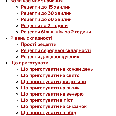
Коли час має значення
Рецепти до 15 хвилин
Рецепти до 30 хвилин
Рецепти до 60 хвилин
Рецепти за 2 години
Рецепти більш ніж за 2 години
Рівень складності
Прості рецепти
Рецепти середньої складності
Рецепти для досвідчених
Що приготувати
Що приготувати на кожен день
Що приготувати на свято
Що приготувати для дитини
Що приготувати на пікнік
Що приготувати на вечерю
Що приготувати в піст
Що приготувати на сніданок
Що приготувати на обід