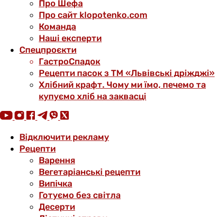
Про Шефа
Про сайт klopotenko.com
Команда
Наші експерти
Спецпроєкти
ГастроСпадок
Рецепти пасок з ТМ «Львівські дріжджі»
Хлібний крафт. Чому ми їмо, печемо та
купуємо хліб на заквасці
Відключити рекламу
Рецепти
Варення
Вегетаріанські рецепти
Випічка
Готуємо без світла
Десерти