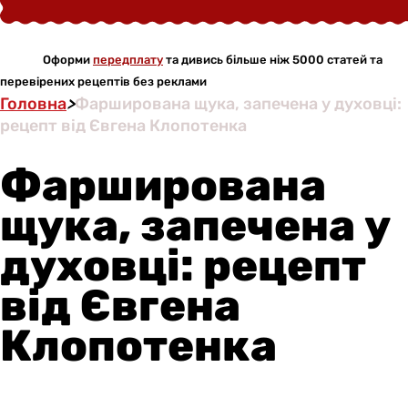
Оформи
передплату
та дивись більше ніж 5000 статей та
перевірених рецептів без реклами
Головна
>
Фарширована щука, запечена у духовці:
рецепт від Євгена Клопотенка
Фарширована
щука, запечена у
духовці: рецепт
від Євгена
Клопотенка