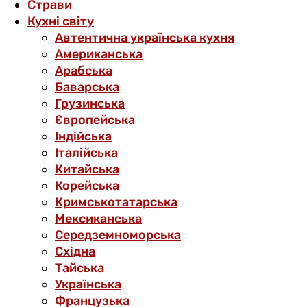
Страви
Кухні світу
Автентична українська кухня
Американська
Арабська
Баварська
Грузинська
Європейська
Індійська
Італійська
Китайська
Корейська
Кримськотатарська
Мексиканська
Середземноморська
Східна
Тайська
Українська
Французька