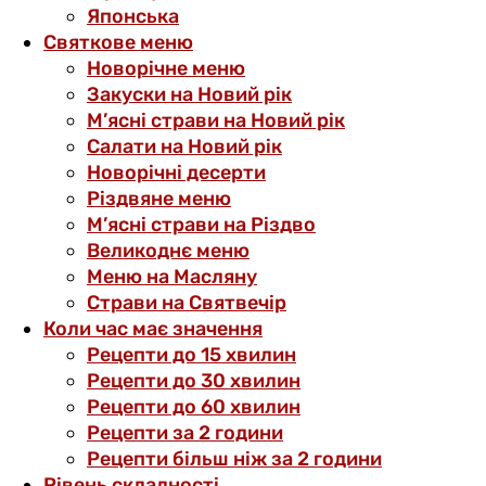
Японська
Святкове меню
Новорічне меню
Закуски на Новий рік
М’ясні страви на Новий рік
Салати на Новий рік
Новорічні десерти
Різдвяне меню
М’ясні страви на Різдво
Великоднє меню
Меню на Масляну
Страви на Святвечір
Коли час має значення
Рецепти до 15 хвилин
Рецепти до 30 хвилин
Рецепти до 60 хвилин
Рецепти за 2 години
Рецепти більш ніж за 2 години
Рівень складності