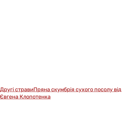
Другі страви
Пряна скумбрія сухого посолу від
Євгена Клопотенка