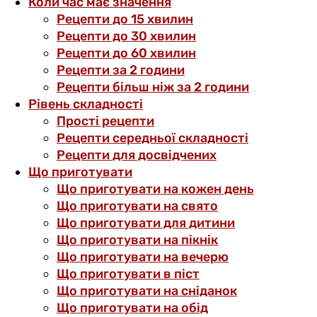
Коли час має значення
Рецепти до 15 хвилин
Рецепти до 30 хвилин
Рецепти до 60 хвилин
Рецепти за 2 години
Рецепти більш ніж за 2 години
Рівень складності
Прості рецепти
Рецепти середньої складності
Рецепти для досвідчених
Що приготувати
Що приготувати на кожен день
Що приготувати на свято
Що приготувати для дитини
Що приготувати на пікнік
Що приготувати на вечерю
Що приготувати в піст
Що приготувати на сніданок
Що приготувати на обід