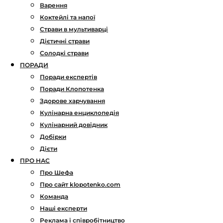
Варення
Коктейлі та напої
Страви в мультиварці
Дієтичні страви
Солодкі страви
ПОРАДИ
Поради експертів
Поради Клопотенка
Здорове харчування
Кулінарна енциклопедія
Кулінарний довідник
Добірки
Дієти
ПРО НАС
Про Шефа
Про сайт klopotenko.com
Команда
Наші експерти
Реклама і співробітництво