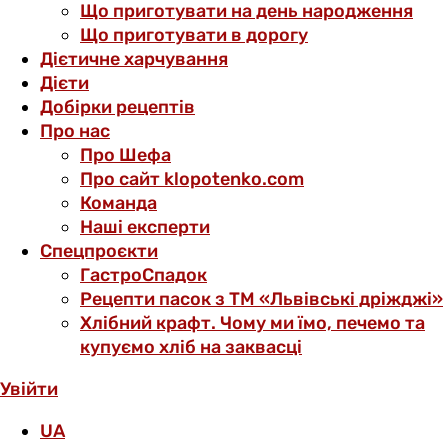
Що приготувати на день народження
Що приготувати в дорогу
Дієтичне харчування
Дієти
Добірки рецептів
Про нас
Про Шефа
Про сайт klopotenko.com
Команда
Наші експерти
Спецпроєкти
ГастроСпадок
Рецепти пасок з ТМ «Львівські дріжджі»
Хлібний крафт. Чому ми їмо, печемо та
купуємо хліб на заквасці
Увійти
UA