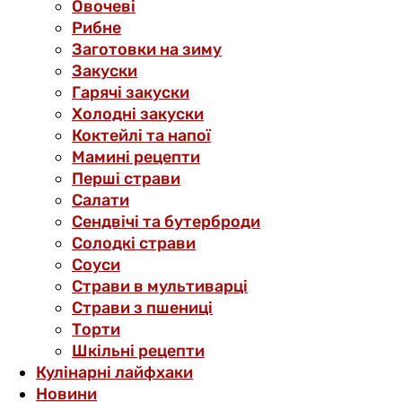
Овочеві
Рибне
Заготовки на зиму
Закуски
Гарячі закуски
Холодні закуски
Коктейлі та напої
Мамині рецепти
Перші страви
Салати
Сендвічі та бутерброди
Солодкі страви
Соуси
Страви в мультиварці
Страви з пшениці
Торти
Шкільні рецепти
Кулінарні лайфхаки
Новини