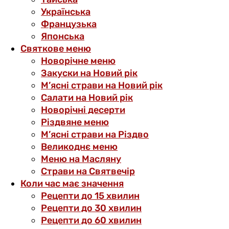
Українська
Французька
Японська
Святкове меню
Новорічне меню
Закуски на Новий рік
М’ясні страви на Новий рік
Салати на Новий рік
Новорічні десерти
Різдвяне меню
М’ясні страви на Різдво
Великоднє меню
Меню на Масляну
Страви на Святвечір
Коли час має значення
Рецепти до 15 хвилин
Рецепти до 30 хвилин
Рецепти до 60 хвилин