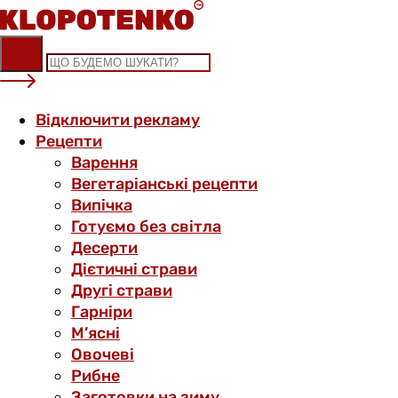
Skip
to
content
Відключити рекламу
Рецепти
Варення
Вегетаріанські рецепти
Випічка
Готуємо без світла
Десерти
Дієтичні страви
Другі страви
Гарніри
М’ясні
Овочеві
Рибне
Заготовки на зиму