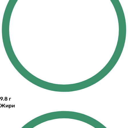
9.8
г
Жири