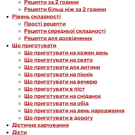
Рецепти за 2 години
Рецепти більш ніж за 2 години
Рівень складності
Прості рецепти
Рецепти середньої складності
Рецепти для досвідчених
Що приготувати
Що приготувати на кожен день
Що приготувати на свято
Що приготувати для дитини
Що приготувати на пікнік
Що приготувати на вечерю
Що приготувати в піст
Що приготувати на сніданок
Що приготувати на обід
Що приготувати на день народження
Що приготувати в дорогу
Дієтичне харчування
Дієти