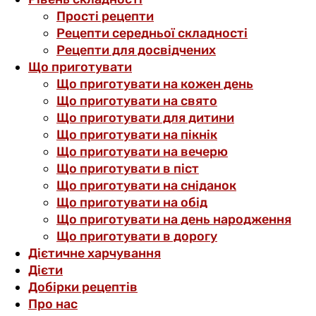
Прості рецепти
Рецепти середньої складності
Рецепти для досвідчених
Що приготувати
Що приготувати на кожен день
Що приготувати на свято
Що приготувати для дитини
Що приготувати на пікнік
Що приготувати на вечерю
Що приготувати в піст
Що приготувати на сніданок
Що приготувати на обід
Що приготувати на день народження
Що приготувати в дорогу
Дієтичне харчування
Дієти
Добірки рецептів
Про нас