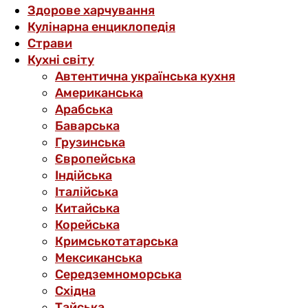
Здорове харчування
Кулінарна енциклопедія
Страви
Кухні світу
Автентична українська кухня
Американська
Арабська
Баварська
Грузинська
Європейська
Індійська
Італійська
Китайська
Корейська
Кримськотатарська
Мексиканська
Середземноморська
Східна
Тайська