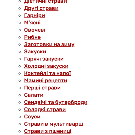
Дієтичні страви
Другі страви
Гарніри
М’ясні
Овочеві
Рибне
Заготовки на зиму
Закуски
Гарячі закуски
Холодні закуски
Коктейлі та напої
Мамині рецепти
Перші страви
Салати
Сендвічі та бутерброди
Солодкі страви
Соуси
Страви в мультиварці
Страви з пшениці