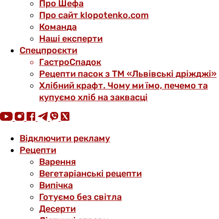
Про Шефа
Про сайт klopotenko.com
Команда
Наші експерти
Спецпроєкти
ГастроСпадок
Рецепти пасок з ТМ «Львівські дріжджі»
Хлібний крафт. Чому ми їмо, печемо та
купуємо хліб на заквасці
Відключити рекламу
Рецепти
Варення
Вегетаріанські рецепти
Випічка
Готуємо без світла
Десерти