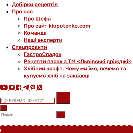
Добірки рецептів
Про нас
Про Шефа
Про сайт klopotenko.com
Команда
Наші експерти
Спецпроєкти
ГастроСпадок
Рецепти пасок з ТМ «Львівські дріжджі»
Хлібний крафт. Чому ми їмо, печемо та
купуємо хліб на заквасці
×