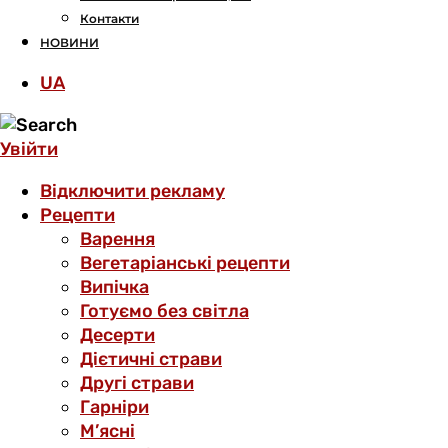
Контакти
НОВИНИ
UA
Увійти
Відключити рекламу
Рецепти
Варення
Вегетаріанські рецепти
Випічка
Готуємо без світла
Десерти
Дієтичні страви
Другі страви
Гарніри
М’ясні