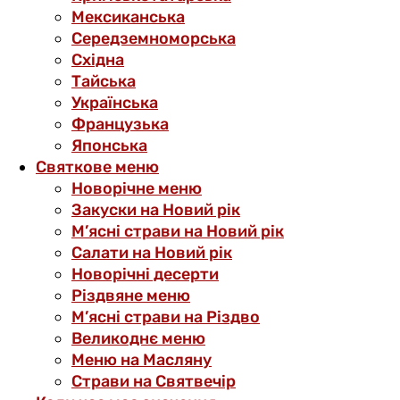
Мексиканська
Середземноморська
Східна
Тайська
Українська
Французька
Японська
Святкове меню
Новорічне меню
Закуски на Новий рік
М’ясні страви на Новий рік
Салати на Новий рік
Новорічні десерти
Різдвяне меню
М’ясні страви на Різдво
Великоднє меню
Меню на Масляну
Страви на Святвечір