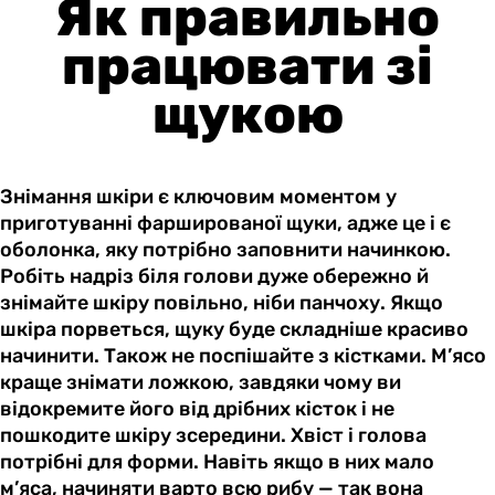
Як правильно
працювати зі
щукою
Знімання шкіри є ключовим моментом у
приготуванні фаршированої щуки, адже це і є
оболонка, яку потрібно заповнити начинкою.
Робіть надріз біля голови дуже обережно й
знімайте шкіру повільно, ніби панчоху. Якщо
шкіра порветься, щуку буде складніше красиво
начинити. Також не поспішайте з кістками. М’ясо
краще знімати ложкою, завдяки чому ви
відокремите його від дрібних кісток і не
пошкодите шкіру зсередини. Хвіст і голова
потрібні для форми. Навіть якщо в них мало
м’яса, начиняти варто всю рибу — так вона