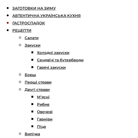
ЗАГОТОВКИ НА ЗИМУ
АВТЕНТИЧНА УКРАЇНСЬКА КУХНЯ
ГАСТРОСПАДОК
РЕЦЕПТИ
Салати
Закуски
Холодні закуски
Сендвічі та бутерброди
Гарячі закуски
Борщ
Перші страви
Другі страви
М’ясні
Рибне
Овочеві
Гарніри
Піца
Випічка