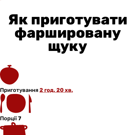
Як приготувати
фаршировану
щуку
Приготування
2 год. 20 хв.
Порції
7