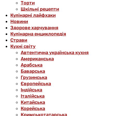
Торти
Шкільні рецепти
Кулінарні лайфхаки
Новини
Здорове харчування
Кулінарна енциклопедія
Страви
Кухні світу
Автентична українська кухня
Американська
Арабська
Баварська
Грузинська
Європейська
Індійська
Італійська
Китайська
Корейська
Кримськотатарська