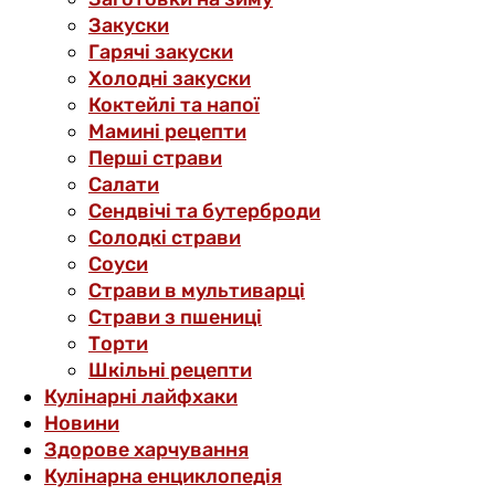
Закуски
Гарячі закуски
Холодні закуски
Коктейлі та напої
Мамині рецепти
Перші страви
Салати
Сендвічі та бутерброди
Солодкі страви
Соуси
Страви в мультиварці
Страви з пшениці
Торти
Шкільні рецепти
Кулінарні лайфхаки
Новини
Здорове харчування
Кулінарна енциклопедія