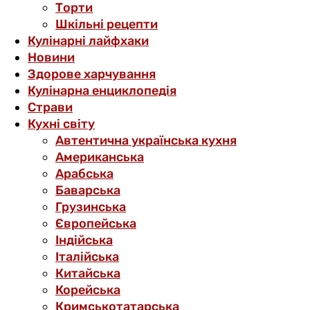
Торти
Шкільні рецепти
Кулінарні лайфхаки
Новини
Здорове харчування
Кулінарна енциклопедія
Страви
Кухні світу
Автентична українська кухня
Американська
Арабська
Баварська
Грузинська
Європейська
Індійська
Італійська
Китайська
Корейська
Кримськотатарська