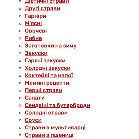
Дієтичні страви
Другі страви
Гарніри
М’ясні
Овочеві
Рибне
Заготовки на зиму
Закуски
Гарячі закуски
Холодні закуски
Коктейлі та напої
Мамині рецепти
Перші страви
Салати
Сендвічі та бутерброди
Солодкі страви
Соуси
Страви в мультиварці
Страви з пшениці