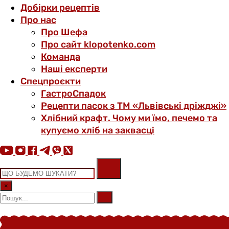
Добірки рецептів
Про нас
Про Шефа
Про сайт klopotenko.com
Команда
Наші експерти
Спецпроєкти
ГастроСпадок
Рецепти пасок з ТМ «Львівські дріжджі»
Хлібний крафт. Чому ми їмо, печемо та
купуємо хліб на заквасці
×