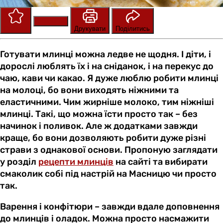
Зберегти
Оцінити
Друкувати
Поділитись
Готувати млинці можна ледве не щодня. І діти, і
дорослі люблять їх і на сніданок, і на перекус до
чаю, кави чи какао. Я дуже люблю робити млинці
на молоці, бо вони виходять ніжними та
еластичними. Чим жирніше молоко, тим ніжніші
млинці. Такі, що можна їсти просто так – без
начинок і поливок. Але ж додатками завжди
краще, бо вони дозволяють робити дуже різні
страви з однакової основи. Пропоную заглядати
у розділ
рецепти млинців
на сайті та вибирати
смаколик собі під настрій на Масницю чи просто
так.
Варення і конфітюри – завжди вдале доповнення
до млинців і оладок. Можна просто насмажити