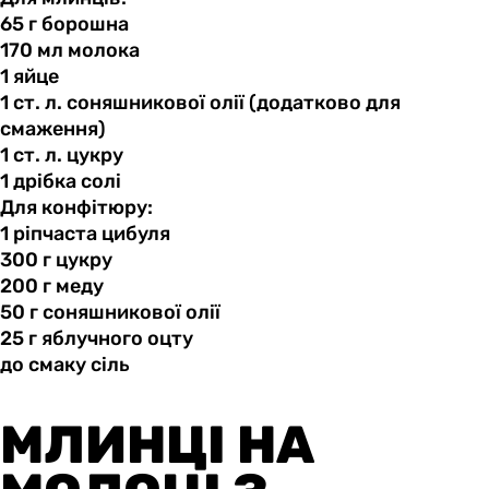
65 г
борошна
170 мл
молока
1 яйце
1 ст.
л.
соняшникової олії (додатково для
смаження)
1 ст.
л.
цукру
1 дрібка
солі
Для конфітюру:
1 ріпчаста
цибуля
300 г
цукру
200 г
меду
50 г
соняшникової
олії
25 г
яблучного
оцту
до смаку
сіль
МЛИНЦІ НА