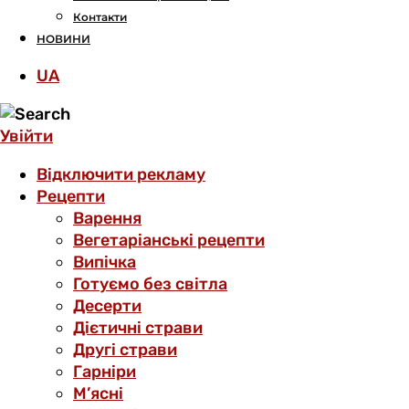
Контакти
НОВИНИ
UA
Увійти
Відключити рекламу
Рецепти
Варення
Вегетаріанські рецепти
Випічка
Готуємо без світла
Десерти
Дієтичні страви
Другі страви
Гарніри
М’ясні