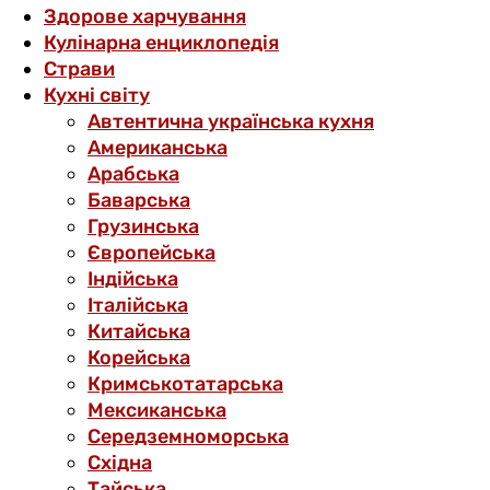
Здорове харчування
Кулінарна енциклопедія
Страви
Кухні світу
Автентична українська кухня
Американська
Арабська
Баварська
Грузинська
Європейська
Індійська
Італійська
Китайська
Корейська
Кримськотатарська
Мексиканська
Середземноморська
Східна
Тайська