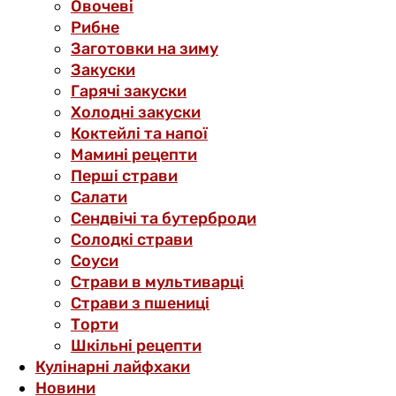
Овочеві
Рибне
Заготовки на зиму
Закуски
Гарячі закуски
Холодні закуски
Коктейлі та напої
Мамині рецепти
Перші страви
Салати
Сендвічі та бутерброди
Солодкі страви
Соуси
Страви в мультиварці
Страви з пшениці
Торти
Шкільні рецепти
Кулінарні лайфхаки
Новини