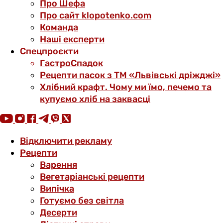
Про Шефа
Про сайт klopotenko.com
Команда
Наші експерти
Спецпроєкти
ГастроСпадок
Рецепти пасок з ТМ «Львівські дріжджі»
Хлібний крафт. Чому ми їмо, печемо та
купуємо хліб на заквасці
Відключити рекламу
Рецепти
Варення
Вегетаріанські рецепти
Випічка
Готуємо без світла
Десерти