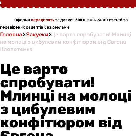
Оформи
передплату
та дивись більше ніж 5000 статей та
перевірених рецептів без реклами
Головна
>
Закуски
>
Це варто спробувати! Млинці
на молоці з цибулевим конфітюром від Євгена
Клопотенка
Це варто
спробувати!
Млинці на молоці
з цибулевим
конфітюром від
Євгена