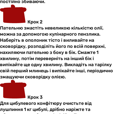
постійно збиваючи.
Крок 2
Пательню змастіть невеликою кількістю олії,
можна за допомогою кулінарного пензлика.
Наберіть в ополоник тісто і виливайте на
сковорідку, розподіліть його по всій поверхні,
нахиляючи пательню з боку в бік. Смажте 1
хвилину, потім переверніть на інший бік і
випікайте ще одну хвилину. Викладіть на тарілку
свій перший млинець і випікайте інші, періодично
змащуючи сковорідку олією.
Крок 3
Для цибулевого конфітюру очистьте від
лушпиння 1 кг цибулі, дрібно наріжте та