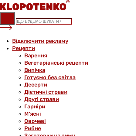
Skip
to
content
Відключити рекламу
Рецепти
Варення
Вегетаріанські рецепти
Випічка
Готуємо без світла
Десерти
Дієтичні страви
Другі страви
Гарніри
М’ясні
Овочеві
Рибне
Заготовки на зиму