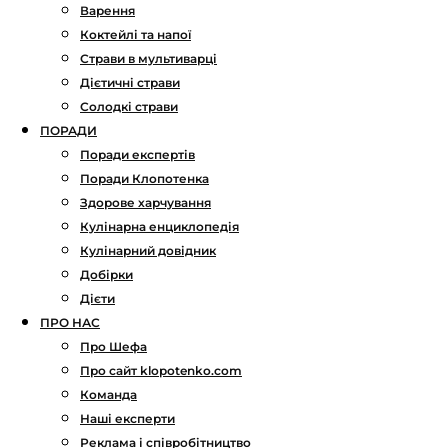
Варення
Коктейлі та напої
Страви в мультиварці
Дієтичні страви
Солодкі страви
ПОРАДИ
Поради експертів
Поради Клопотенка
Здорове харчування
Кулінарна енциклопедія
Кулінарний довідник
Добірки
Дієти
ПРО НАС
Про Шефа
Про сайт klopotenko.com
Команда
Наші експерти
Реклама і співробітництво