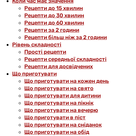
Коли час має значення
Рецепти до 15 хвилин
Рецепти до 30 хвилин
Рецепти до 60 хвилин
Рецепти за 2 години
Рецепти більш ніж за 2 години
Рівень складності
Прості рецепти
Рецепти середньої складності
Рецепти для досвідчених
Що приготувати
Що приготувати на кожен день
Що приготувати на свято
Що приготувати для дитини
Що приготувати на пікнік
Що приготувати на вечерю
Що приготувати в піст
Що приготувати на сніданок
Що приготувати на обід