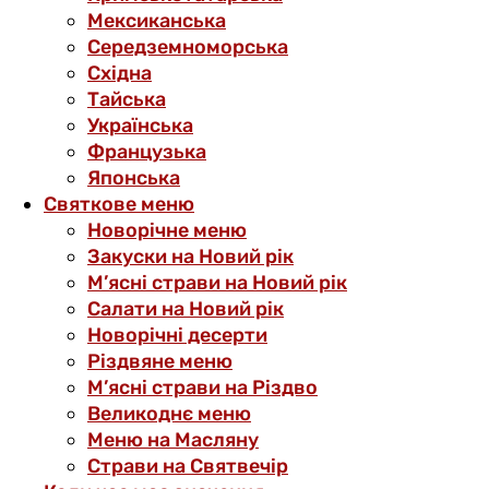
Мексиканська
Середземноморська
Східна
Тайська
Українська
Французька
Японська
Святкове меню
Новорічне меню
Закуски на Новий рік
М’ясні страви на Новий рік
Салати на Новий рік
Новорічні десерти
Різдвяне меню
М’ясні страви на Різдво
Великоднє меню
Меню на Масляну
Страви на Святвечір