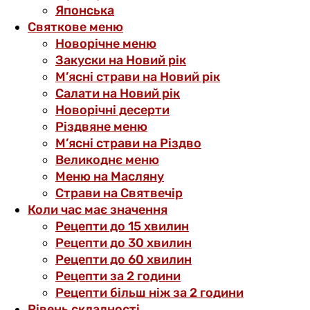
Японська
Святкове меню
Новорічне меню
Закуски на Новий рік
М’ясні страви на Новий рік
Салати на Новий рік
Новорічні десерти
Різдвяне меню
М’ясні страви на Різдво
Великоднє меню
Меню на Масляну
Страви на Святвечір
Коли час має значення
Рецепти до 15 хвилин
Рецепти до 30 хвилин
Рецепти до 60 хвилин
Рецепти за 2 години
Рецепти більш ніж за 2 години
Рівень складності