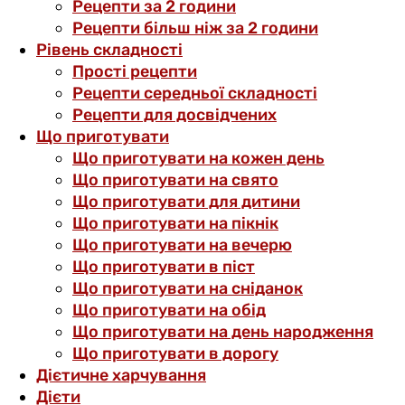
Рецепти за 2 години
Рецепти більш ніж за 2 години
Рівень складності
Прості рецепти
Рецепти середньої складності
Рецепти для досвідчених
Що приготувати
Що приготувати на кожен день
Що приготувати на свято
Що приготувати для дитини
Що приготувати на пікнік
Що приготувати на вечерю
Що приготувати в піст
Що приготувати на сніданок
Що приготувати на обід
Що приготувати на день народження
Що приготувати в дорогу
Дієтичне харчування
Дієти