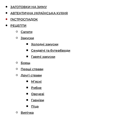
ЗАГОТОВКИ НА ЗИМУ
АВТЕНТИЧНА УКРАЇНСЬКА КУХНЯ
ГАСТРОСПАДОК
РЕЦЕПТИ
Салати
Закуски
Холодні закуски
Сендвічі та бутерброди
Гарячі закуски
Борщ
Перші страви
Другі страви
М’ясні
Рибне
Овочеві
Гарніри
Піца
Випічка