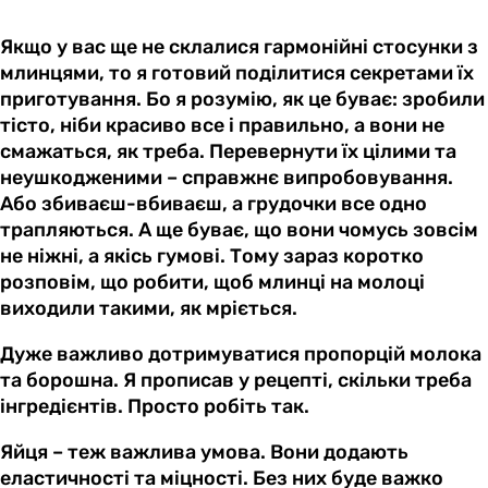
Якщо у вас ще не склалися гармонійні стосунки з
млинцями, то я готовий поділитися секретами їх
приготування. Бо я розумію, як це буває: зробили
тісто, ніби красиво все і правильно, а вони не
смажаться, як треба. Перевернути їх цілими та
неушкодженими – справжнє випробовування.
Або збиваєш-вбиваєш, а грудочки все одно
трапляються. А ще буває, що вони чомусь зовсім
не ніжні, а якісь гумові. Тому зараз коротко
розповім, що робити, щоб млинці на молоці
виходили такими, як мріється.
Дуже важливо дотримуватися пропорцій молока
та борошна. Я прописав у рецепті, скільки треба
інгредієнтів. Просто робіть так.
Яйця – теж важлива умова. Вони додають
еластичності та міцності. Без них буде важко