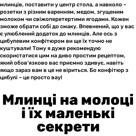
млинців, поставити у центр стола, а навколо –
розетки з різним варенням, медом, згущеним
молоком чи свіжоперетертими ягодами. Кожен
зможе обрати собі до смаку. Впевнений, що у вас
є улюблений додаток до млинців. Але ось з
цибулевим конфітюром ви ще їх точно не
куштували! Тому я дуже рекомендую
скористатися цим на диво простим рецептом,
який обов’язково вас приємно здивує, навіть
якщо зараз вам в це не віриться. Бо конфітюр з
цибулі – це просто вау!
Млинці на молоці
і їх маленькі
секрети