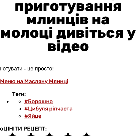
приготування
млинців на
молоці дивіться у
відео
Готувати - це просто!
Меню на Масляну
Млинці
Теги:
#Борошно
#Цибуля ріпчаста
#Яйце
оЦІНІТИ РЕЦЕПТ: