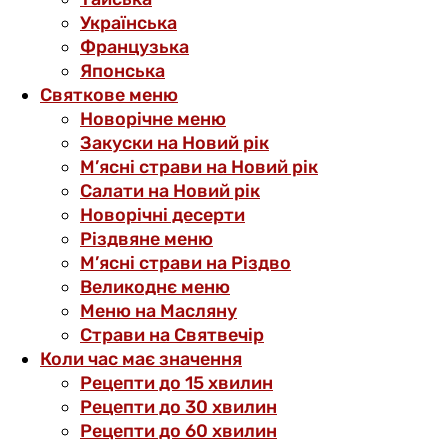
Українська
Французька
Японська
Святкове меню
Новорічне меню
Закуски на Новий рік
М’ясні страви на Новий рік
Салати на Новий рік
Новорічні десерти
Різдвяне меню
М’ясні страви на Різдво
Великоднє меню
Меню на Масляну
Страви на Святвечір
Коли час має значення
Рецепти до 15 хвилин
Рецепти до 30 хвилин
Рецепти до 60 хвилин