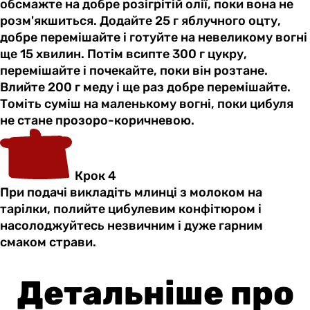
обсмажте на добре розігрітій олії, поки вона не
розм'якшиться. Додайте 25 г яблучного оцту,
добре перемішайте і готуйте на невеликому вогні
ще 15 хвилин. Потім всипте 300 г цукру,
перемішайте і почекайте, поки він розтане.
Влийте 200 г меду і ще раз добре перемішайте.
Томіть суміш на маленькому вогні, поки цибуля
не стане прозоро-коричневою.
Крок 4
При подачі викладіть млинці з молоком на
тарілки, полийте цибулевим конфітюром і
насолоджуйтесь незвичним і дуже гарним
смаком страви.
Детальніше про