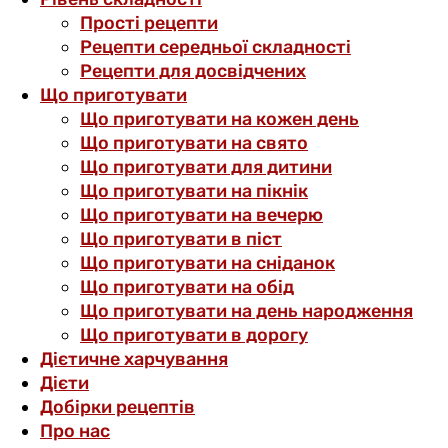
Прості рецепти
Рецепти середньої складності
Рецепти для досвідчених
Що приготувати
Що приготувати на кожен день
Що приготувати на свято
Що приготувати для дитини
Що приготувати на пікнік
Що приготувати на вечерю
Що приготувати в піст
Що приготувати на сніданок
Що приготувати на обід
Що приготувати на день народження
Що приготувати в дорогу
Дієтичне харчування
Дієти
Добірки рецептів
Про нас