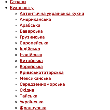
Страви
Кухні світу
Автентична українська кухня
Американська
Арабська
Баварська
Грузинська
Європейська
Індійська
Італійська
Китайська
Корейська
Кримськотатарська
Мексиканська
Середземноморська
Східна
Тайська
Українська
Французька