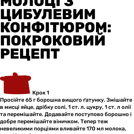
МОЛОЦІ З
ЦИБУЛЕВИМ
КОНФІТЮРОМ:
ПОКРОКОВИЙ
РЕЦЕПТ
Крок 1
Просійте 65 г борошна вищого ґатунку. Змішайте
в мисці яйце, дрібку солі, 1 ст. л. цукру, 1 ст. л олії
та перемішайте. Додавайте поступово борошно і
добре перемішайте віничком. Тепер теж
невеликими порціями вливайте 170 мл молока,