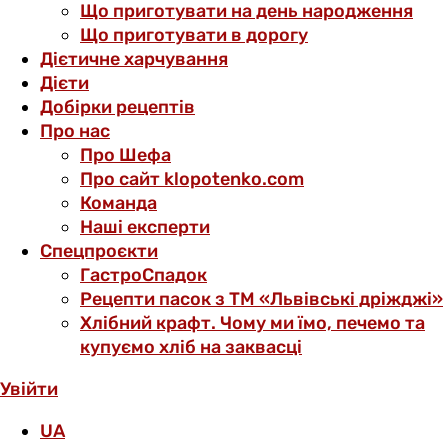
Що приготувати на день народження
Що приготувати в дорогу
Дієтичне харчування
Дієти
Добірки рецептів
Про нас
Про Шефа
Про сайт klopotenko.com
Команда
Наші експерти
Спецпроєкти
ГастроСпадок
Рецепти пасок з ТМ «Львівські дріжджі»
Хлібний крафт. Чому ми їмо, печемо та
купуємо хліб на заквасці
Увійти
UA