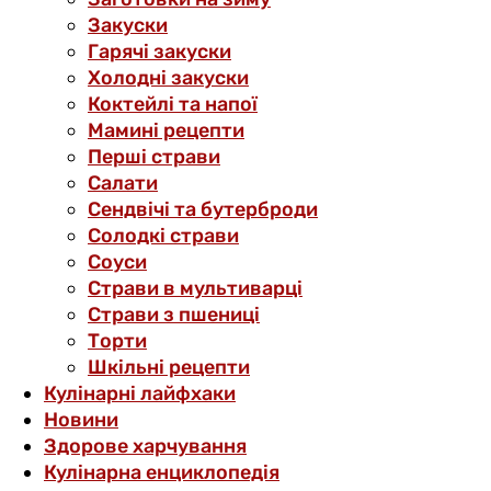
Закуски
Гарячі закуски
Холодні закуски
Коктейлі та напої
Мамині рецепти
Перші страви
Салати
Сендвічі та бутерброди
Солодкі страви
Соуси
Страви в мультиварці
Страви з пшениці
Торти
Шкільні рецепти
Кулінарні лайфхаки
Новини
Здорове харчування
Кулінарна енциклопедія