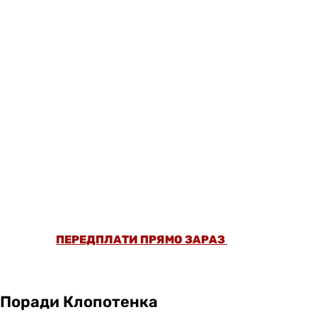
ОФОРМИ ПЕРЕДПЛАТУ ТА ДИВИСЬ БІЛЬШЕ
НІЖ 5000 СТАТЕЙ ТА ПЕРЕВІРЕНИХ
РЕЦЕПТІВ БЕЗ РЕКЛАМИ.
ПЕРЕДПЛАТИ ПРЯМО ЗАРАЗ
Поради Клопотенка