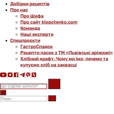
Добірки рецептів
Про нас
Про Шефа
Про сайт klopotenko.com
Команда
Наші експерти
Спецпроєкти
ГастроСпадок
Рецепти пасок з ТМ «Львівські дріжджі»
Хлібний крафт. Чому ми їмо, печемо та
купуємо хліб на заквасці
×