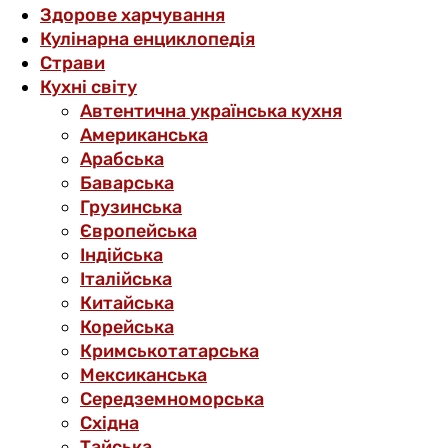
Здорове харчування
Кулінарна енциклопедія
Страви
Кухні світу
Автентична українська кухня
Американська
Арабська
Баварська
Грузинська
Європейська
Індійська
Італійська
Китайська
Корейська
Кримськотатарська
Мексиканська
Середземноморська
Східна
Тайська