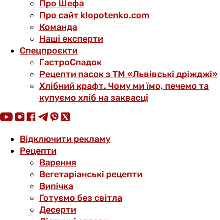
Про Шефа
Про сайт klopotenko.com
Команда
Наші експерти
Спецпроєкти
ГастроСпадок
Рецепти пасок з ТМ «Львівські дріжджі»
Хлібний крафт. Чому ми їмо, печемо та
купуємо хліб на заквасці
Відключити рекламу
Рецепти
Варення
Вегетаріанські рецепти
Випічка
Готуємо без світла
Десерти