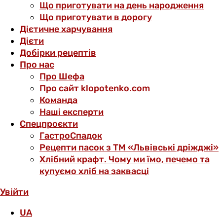
Що приготувати на день народження
Що приготувати в дорогу
Дієтичне харчування
Дієти
Добірки рецептів
Про нас
Про Шефа
Про сайт klopotenko.com
Команда
Наші експерти
Спецпроєкти
ГастроСпадок
Рецепти пасок з ТМ «Львівські дріжджі»
Хлібний крафт. Чому ми їмо, печемо та
купуємо хліб на заквасці
Увійти
UA