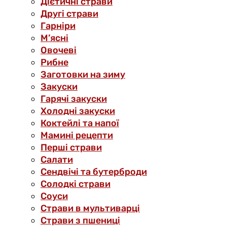
Дієтичні страви
Другі страви
Гарніри
М’ясні
Овочеві
Рибне
Заготовки на зиму
Закуски
Гарячі закуски
Холодні закуски
Коктейлі та напої
Мамині рецепти
Перші страви
Салати
Сендвічі та бутерброди
Солодкі страви
Соуси
Страви в мультиварці
Страви з пшениці