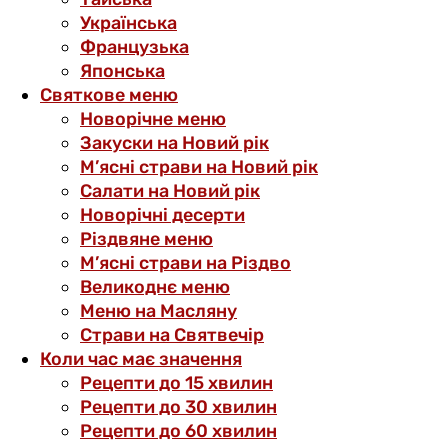
Українська
Французька
Японська
Святкове меню
Новорічне меню
Закуски на Новий рік
М’ясні страви на Новий рік
Салати на Новий рік
Новорічні десерти
Різдвяне меню
М’ясні страви на Різдво
Великоднє меню
Меню на Масляну
Страви на Святвечір
Коли час має значення
Рецепти до 15 хвилин
Рецепти до 30 хвилин
Рецепти до 60 хвилин