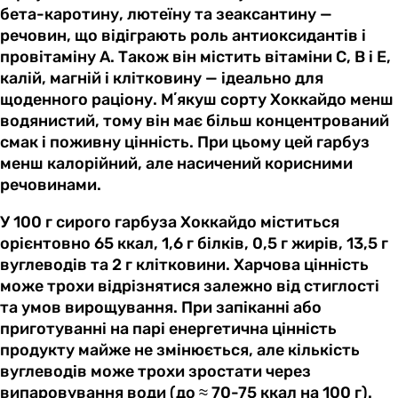
бета-каротину, лютеїну та зеаксантину —
речовин, що відіграють роль антиоксидантів і
провітаміну A. Також він містить вітаміни C, B і E,
калій, магній і клітковину — ідеально для
щоденного раціону. Мʼякуш сорту Хоккайдо менш
водянистий, тому він має більш концентрований
смак і поживну цінність. При цьому цей гарбуз
менш калорійний, але насичений корисними
речовинами.
У 100 г сирого гарбуза Хоккайдо міститься
орієнтовно 65 ккал, 1,6 г білків, 0,5 г жирів, 13,5 г
вуглеводів та 2 г клітковини. Харчова цінність
може трохи відрізнятися залежно від стиглості
та умов вирощування. При запіканні або
приготуванні на парі енергетична цінність
продукту майже не змінюється, але кількість
вуглеводів може трохи зростати через
випаровування води (до ≈ 70-75 ккал на 100 г).