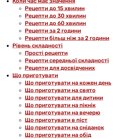
Коли час має значення
Рецепти до 15 хвилин
Рецепти до 30 хвилин
Рецепти до 60 хвилин
Рецепти за 2 години
Рецепти більш ніж за 2 години
Рівень складності
Прості рецепти
Рецепти середньої складності
Рецепти для досвідчених
Що приготувати
Що приготувати на кожен день
Що приготувати на свято
Що приготувати для дитини
Що приготувати на пікнік
Що приготувати на вечерю
Що приготувати в піст
Що приготувати на сніданок
Що приготувати на обід