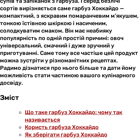
супів та запіканок з гарбуза. І серед безлічі
сортів вирізняється саме гарбуз Хоккайдо —
компактний, з яскравим помаранчевим м’якушем,
тонкою їстівною шкіркою і насиченим,
солодкуватим смаком. Він має неабияку
популярність по одній простій причині: овоч
універсальний, смачний і дуже зручний у
приготуванні. Саме тому все частіше цей продукт
можна зустріти у різноманітних рецептах.
Радимо дізнатися про нього більше та дати йому
можливість стати частиною вашого кулінарного
досвіду.
Зміст
Що таке гарбуз Хоккайдо: чому так
називається
Користь гарбуза Хоккайдо
Як зберігати гарбуз Хоккайдо