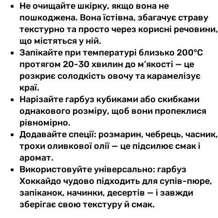
Не очищайте шкірку, якщо вона не
пошкоджена. Вона їстівна, збагачує страву
текстурно та просто через корисні речовини,
що містяться у ній.
Запікайте при температурі близько 200°C
протягом 20-30 хвилин до м’якості — це
розкриє солодкість овочу та карамелізує
краї.
Нарізайте гарбуз кубиками або скибками
однакового розміру, щоб вони пропеклися
рівномірно.
Додавайте спеції: розмарин, чебрець, часник,
трохи оливкової олії — це підсилює смак і
аромат.
Використовуйте універсально: гарбуз
Хоккайдо чудово підходить для супів-пюре,
запіканок, начинки, десертів — і завжди
зберігає свою текстуру й смак.