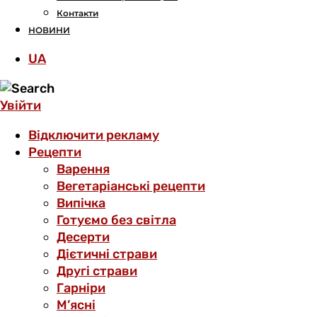
Контакти
НОВИНИ
UA
Увійти
Відключити рекламу
Рецепти
Варення
Вегетаріанські рецепти
Випічка
Готуємо без світла
Десерти
Дієтичні страви
Другі страви
Гарніри
М’ясні