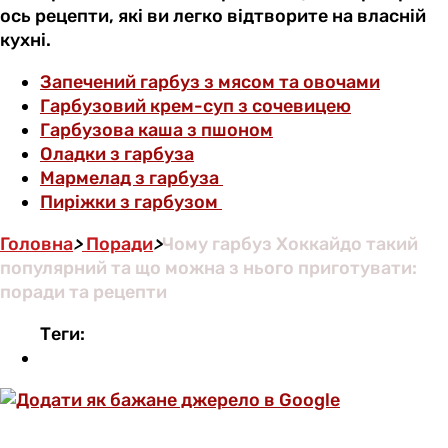
ось рецепти, які ви легко відтворите на власній
кухні.
Запечений гарбуз з мясом та овочами
Гарбузовий крем-суп з сочевицею
Гарбузова каша з пшоном
Оладки з гарбуза
Мармелад з гарбуза
Пиріжки з гарбузом
Головна
>
Поради
>
Чому гарбуз Хоккайдо такий
популярний та що можна з нього приготувати:
поради та рецепти
Теги: