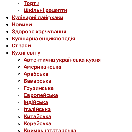
Торти
Шкільні рецепти
Кулінарні лайфхаки
Новини
Здорове харчування
Кулінарна енциклопедія
Страви
Кухні світу
Автентична українська кухня
Американська
Арабська
Баварська
Грузинська
Європейська
Індійська
Італійська
Китайська
Корейська
Кримськотатарська