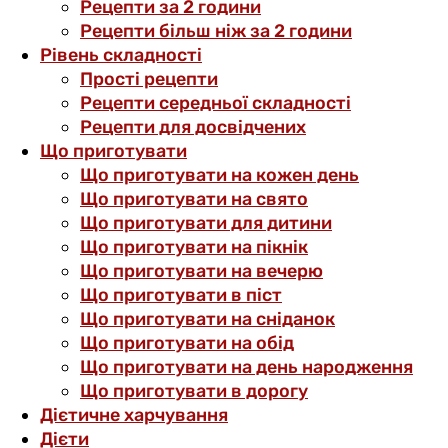
Рецепти за 2 години
Рецепти більш ніж за 2 години
Рівень складності
Прості рецепти
Рецепти середньої складності
Рецепти для досвідчених
Що приготувати
Що приготувати на кожен день
Що приготувати на свято
Що приготувати для дитини
Що приготувати на пікнік
Що приготувати на вечерю
Що приготувати в піст
Що приготувати на сніданок
Що приготувати на обід
Що приготувати на день народження
Що приготувати в дорогу
Дієтичне харчування
Дієти