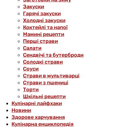
Закуски
Гарячі закуски
Холодні закуски
Коктейлі та напої
Мамині рецепти
Перші страви
Салати
Сендвічі та бутерброди
Солодкі страви
Соуси
Страви в мультиварці
Страви з пшениці
Торти
Шкільні рецепти
Кулінарні лайфхаки
Новини
Здорове харчування
Кулінарна енциклопедія