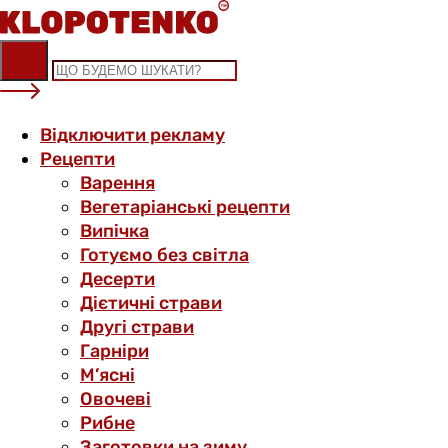
Skip
to
content
Відключити рекламу
Рецепти
Варення
Вегетаріанські рецепти
Випічка
Готуємо без світла
Десерти
Дієтичні страви
Другі страви
Гарніри
М’ясні
Овочеві
Рибне
Заготовки на зиму