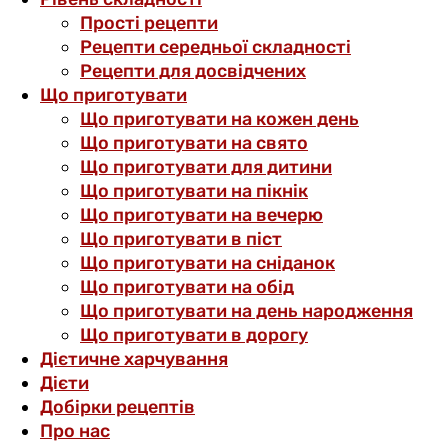
Прості рецепти
Рецепти середньої складності
Рецепти для досвідчених
Що приготувати
Що приготувати на кожен день
Що приготувати на свято
Що приготувати для дитини
Що приготувати на пікнік
Що приготувати на вечерю
Що приготувати в піст
Що приготувати на сніданок
Що приготувати на обід
Що приготувати на день народження
Що приготувати в дорогу
Дієтичне харчування
Дієти
Добірки рецептів
Про нас