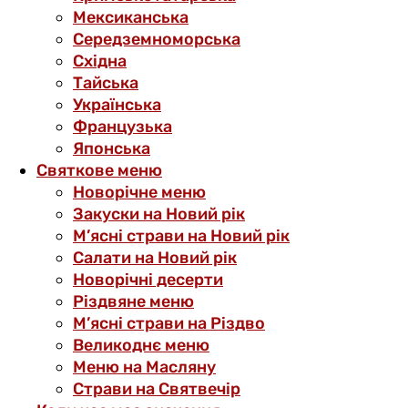
Мексиканська
Середземноморська
Східна
Тайська
Українська
Французька
Японська
Святкове меню
Новорічне меню
Закуски на Новий рік
М’ясні страви на Новий рік
Салати на Новий рік
Новорічні десерти
Різдвяне меню
М’ясні страви на Різдво
Великоднє меню
Меню на Масляну
Страви на Святвечір