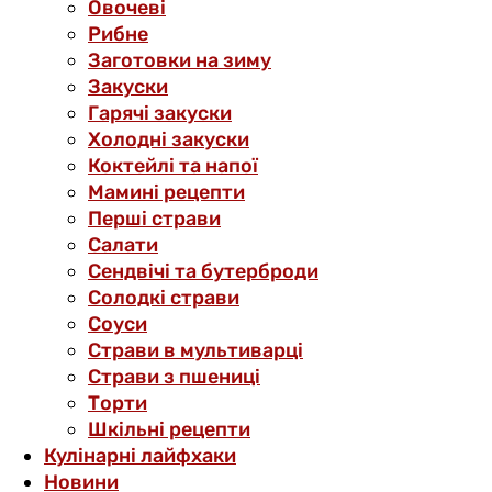
Овочеві
Рибне
Заготовки на зиму
Закуски
Гарячі закуски
Холодні закуски
Коктейлі та напої
Мамині рецепти
Перші страви
Салати
Сендвічі та бутерброди
Солодкі страви
Соуси
Страви в мультиварці
Страви з пшениці
Торти
Шкільні рецепти
Кулінарні лайфхаки
Новини