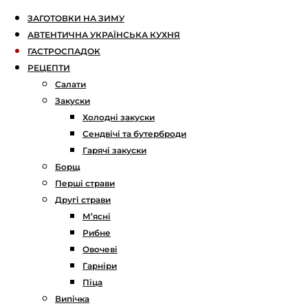
ЗАГОТОВКИ НА ЗИМУ
АВТЕНТИЧНА УКРАЇНСЬКА КУХНЯ
ГАСТРОСПАДОК
РЕЦЕПТИ
Салати
Закуски
Холодні закуски
Сендвічі та бутерброди
Гарячі закуски
Борщ
Перші страви
Другі страви
М’ясні
Рибне
Овочеві
Гарніри
Піца
Випічка