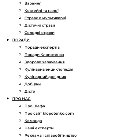
Варення
Коктейлі та напої
Страви в мультиварці
Дієтичні страви
Солодкі страви
ПОРАДИ
Поради експертів
Поради Клопотенка
Здорове харчування
Кулінарна енциклопедія
Кулінарний довідник
Добірки
Дієти
ПРО НАС
Про Шефа
Про сайт klopotenko.com
Команда
Наші експерти
Реклама і співробітництво