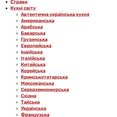
Страви
Кухні світу
Автентична українська кухня
Американська
Арабська
Баварська
Грузинська
Європейська
Індійська
Італійська
Китайська
Корейська
Кримськотатарська
Мексиканська
Середземноморська
Східна
Тайська
Українська
Французька