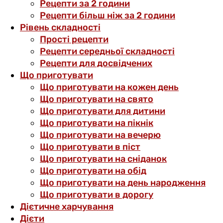
Рецепти за 2 години
Рецепти більш ніж за 2 години
Рівень складності
Прості рецепти
Рецепти середньої складності
Рецепти для досвідчених
Що приготувати
Що приготувати на кожен день
Що приготувати на свято
Що приготувати для дитини
Що приготувати на пікнік
Що приготувати на вечерю
Що приготувати в піст
Що приготувати на сніданок
Що приготувати на обід
Що приготувати на день народження
Що приготувати в дорогу
Дієтичне харчування
Дієти