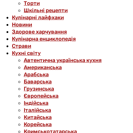
Торти
Шкільні рецепти
Кулінарні лайфхаки
Новини
Здорове харчування
Кулінарна енциклопедія
Страви
Кухні світу
Автентична українська кухня
Американська
Арабська
Баварська
Грузинська
Європейська
Індійська
Італійська
Китайська
Корейська
Кримськотатарська