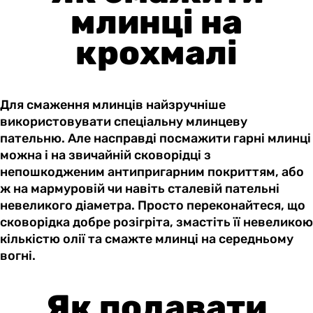
млинці на
крохмалі
Для смаження млинців найзручніше
використовувати спеціальну млинцеву
пательню. Але насправді посмажити гарні млинці
можна і на звичайній сковорідці з
непошкодженим антипригарним покриттям, або
ж на мармуровій чи навіть сталевій пательні
невеликого діаметра. Просто переконайтеся, що
сковорідка добре розігріта, змастіть її невеликою
кількістю олії та смажте млинці на середньому
вогні.
Як подавати