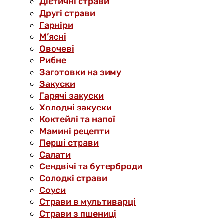
Дієтичні страви
Другі страви
Гарніри
М’ясні
Овочеві
Рибне
Заготовки на зиму
Закуски
Гарячі закуски
Холодні закуски
Коктейлі та напої
Мамині рецепти
Перші страви
Салати
Сендвічі та бутерброди
Солодкі страви
Соуси
Страви в мультиварці
Страви з пшениці