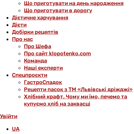
Що приготувати на день народження
Що приготувати в дорогу
Дієтичне харчування
Дієти
Добірки рецептів
Про нас
Про Шефа
Про сайт klopotenko.com
Команда
Наші експерти
Спецпроєкти
ГастроСпадок
Рецепти пасок з ТМ «Львівські дріжджі»
Хлібний крафт. Чому ми їмо, печемо та
купуємо хліб на заквасці
Увійти
UA