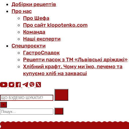
Добірки рецептів
Про нас
Про Шефа
Про сайт klopotenko.com
Команда
Наші експерти
Спецпроєкти
ГастроСпадок
Рецепти пасок з ТМ «Львівські дріжджі»
Хлібний крафт. Чому ми їмо, печемо та
купуємо хліб на заквасці
×