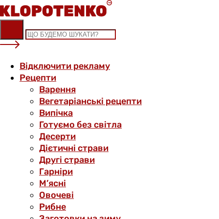
Skip
to
content
Відключити рекламу
Рецепти
Варення
Вегетаріанські рецепти
Випічка
Готуємо без світла
Десерти
Дієтичні страви
Другі страви
Гарніри
М’ясні
Овочеві
Рибне
Заготовки на зиму