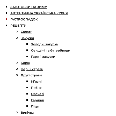
ЗАГОТОВКИ НА ЗИМУ
АВТЕНТИЧНА УКРАЇНСЬКА КУХНЯ
ГАСТРОСПАДОК
РЕЦЕПТИ
Салати
Закуски
Холодні закуски
Сендвічі та бутерброди
Гарячі закуски
Борщ
Перші страви
Другі страви
М’ясні
Рибне
Овочеві
Гарніри
Піца
Випічка