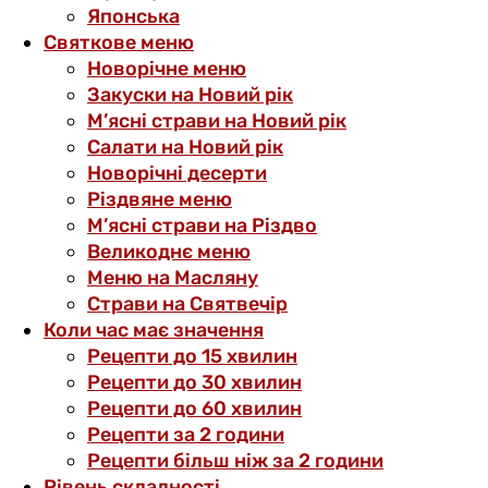
Японська
Святкове меню
Новорічне меню
Закуски на Новий рік
М’ясні страви на Новий рік
Салати на Новий рік
Новорічні десерти
Різдвяне меню
М’ясні страви на Різдво
Великоднє меню
Меню на Масляну
Страви на Святвечір
Коли час має значення
Рецепти до 15 хвилин
Рецепти до 30 хвилин
Рецепти до 60 хвилин
Рецепти за 2 години
Рецепти більш ніж за 2 години
Рівень складності