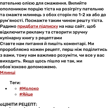
пательню олією для смаження. Вилийте
ополоником порцію тіста на розігріту пательню
та смажте млинець з обох сторін по 1-2 хв або до
рум’яності. Посмажте таким чином решту тіста.
Радимо
придбати підписку
на наш сайт, щоб
відключити рекламу та створити зручну
кулінарну книгу з рецептами
Ставте нам питання й пишіть коментарі. Ми
проробляємо кожен рецепт, перш ніж поділитись
з вами, тому нам важливо розуміти, чи все у вас
виходить. Якщо щось пішло не так, ми
обовʼязково допоможемо.
Млинці
Теги:
#Молоко
#Яйце
оЦІНІТИ РЕЦЕПТ: