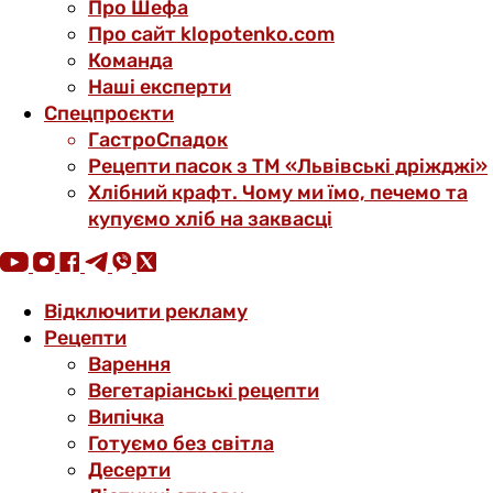
Про Шефа
Про сайт klopotenko.com
Команда
Наші експерти
Спецпроєкти
ГастроСпадок
Рецепти пасок з ТМ «Львівські дріжджі»
Хлібний крафт. Чому ми їмо, печемо та
купуємо хліб на заквасці
Відключити рекламу
Рецепти
Варення
Вегетаріанські рецепти
Випічка
Готуємо без світла
Десерти