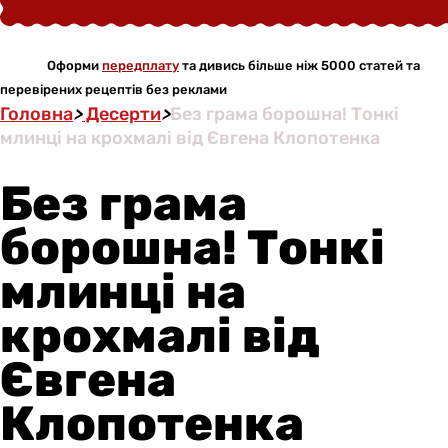
Оформи
передплату
та дивись більше ніж 5000 статей та
перевірених рецептів без реклами
Головна
>
Десерти
>
Без грама борошна! Тонкі
млинці на крохмалі від Євгена Клопотенка
Без грама
борошна! Тонкі
млинці на
крохмалі від
Євгена
Клопотенка