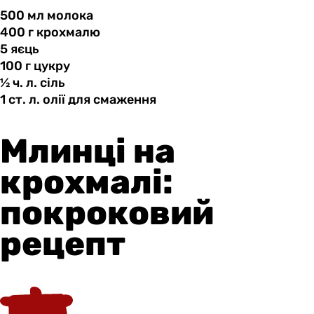
500 мл
молока
400 г
крохмалю
5 яєць
100 г
цукру
½ ч.
л.
сіль
1 ст.
л.
олії для смаження
Млинці на
крохмалі:
покроковий
рецепт