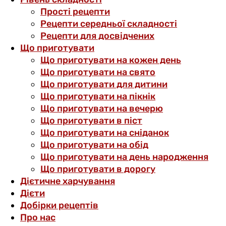
Прості рецепти
Рецепти середньої складності
Рецепти для досвідчених
Що приготувати
Що приготувати на кожен день
Що приготувати на свято
Що приготувати для дитини
Що приготувати на пікнік
Що приготувати на вечерю
Що приготувати в піст
Що приготувати на сніданок
Що приготувати на обід
Що приготувати на день народження
Що приготувати в дорогу
Дієтичне харчування
Дієти
Добірки рецептів
Про нас