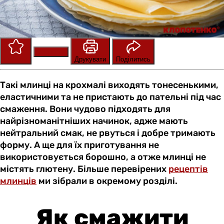
Зберегти
Оцінити
Друкувати
Поділитись
Такі млинці на крохмалі виходять тонесенькими,
еластичними та не пристають до пательні під час
смаження. Вони чудово підходять для
найрізноманітніших начинок, адже мають
нейтральний смак, не рвуться і добре тримають
форму. А ще для їх приготування не
використовується борошно, а отже млинці не
містять глютену. Більше перевірених
рецептів
млинців
ми зібрали в окремому розділі.
Як смажити