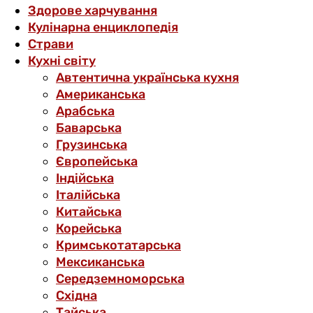
Здорове харчування
Кулінарна енциклопедія
Страви
Кухні світу
Автентична українська кухня
Американська
Арабська
Баварська
Грузинська
Європейська
Індійська
Італійська
Китайська
Корейська
Кримськотатарська
Мексиканська
Середземноморська
Східна
Тайська