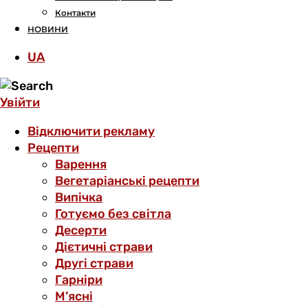
Контакти
НОВИНИ
UA
Увійти
Відключити рекламу
Рецепти
Варення
Вегетаріанські рецепти
Випічка
Готуємо без світла
Десерти
Дієтичні страви
Другі страви
Гарніри
М’ясні