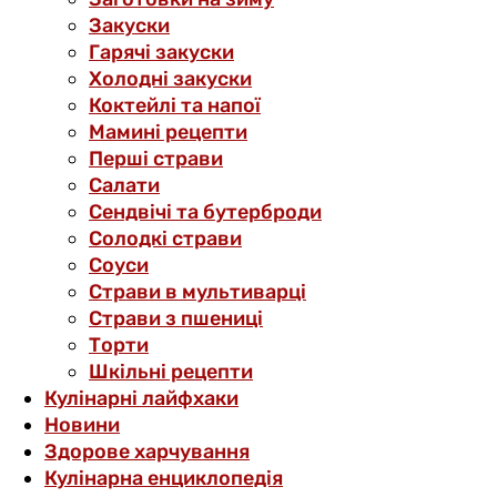
Закуски
Гарячі закуски
Холодні закуски
Коктейлі та напої
Мамині рецепти
Перші страви
Салати
Сендвічі та бутерброди
Солодкі страви
Соуси
Страви в мультиварці
Страви з пшениці
Торти
Шкільні рецепти
Кулінарні лайфхаки
Новини
Здорове харчування
Кулінарна енциклопедія