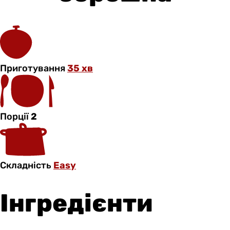
Приготування
35 хв
Порції
2
Складність
Easy
Інгредієнти