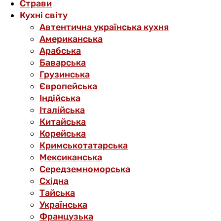
Страви
Кухні світу
Автентична українська кухня
Американська
Арабська
Баварська
Грузинська
Європейська
Індійська
Італійська
Китайська
Корейська
Кримськотатарська
Мексиканська
Середземноморська
Східна
Тайська
Українська
Французька