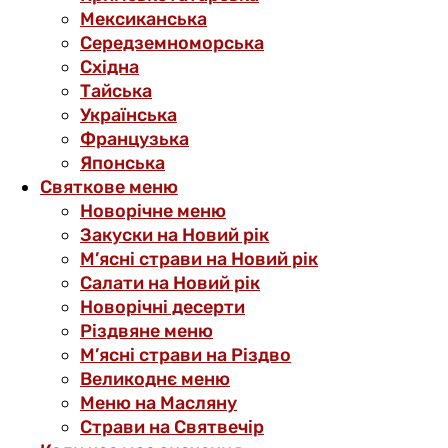
Мексиканська
Середземноморська
Східна
Тайська
Українська
Французька
Японська
Святкове меню
Новорічне меню
Закуски на Новий рік
М’ясні страви на Новий рік
Салати на Новий рік
Новорічні десерти
Різдвяне меню
М’ясні страви на Різдво
Великоднє меню
Меню на Масляну
Страви на Святвечір