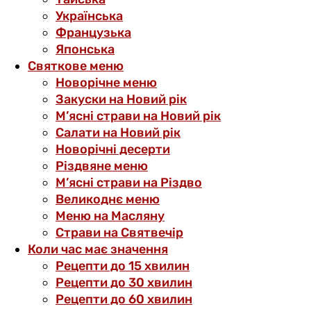
Українська
Французька
Японська
Святкове меню
Новорічне меню
Закуски на Новий рік
М’ясні страви на Новий рік
Салати на Новий рік
Новорічні десерти
Різдвяне меню
М’ясні страви на Різдво
Великоднє меню
Меню на Масляну
Страви на Святвечір
Коли час має значення
Рецепти до 15 хвилин
Рецепти до 30 хвилин
Рецепти до 60 хвилин