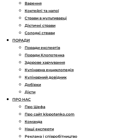
Варення
Коктейлі та напої
Страви в мультиварці
Дієтичні страви
Солодкі страви
ПОРАДИ
Поради експертів
Поради Клопотенка
Здорове харчування
Кулінарна енциклопедія
Кулінарний довідник
Добірки
Дієти
ПРО НАС
Про Шефа
Про сайт klopotenko.com
Команда
Наші експерти
Реклама і співробітництво