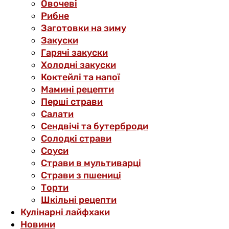
Овочеві
Рибне
Заготовки на зиму
Закуски
Гарячі закуски
Холодні закуски
Коктейлі та напої
Мамині рецепти
Перші страви
Салати
Сендвічі та бутерброди
Солодкі страви
Соуси
Страви в мультиварці
Страви з пшениці
Торти
Шкільні рецепти
Кулінарні лайфхаки
Новини