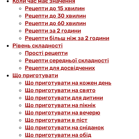
Коли час має значення
Рецепти до 15 хвилин
Рецепти до 30 хвилин
Рецепти до 60 хвилин
Рецепти за 2 години
Рецепти більш ніж за 2 години
Рівень складності
Прості рецепти
Рецепти середньої складності
Рецепти для досвідчених
Що приготувати
Що приготувати на кожен день
Що приготувати на свято
Що приготувати для дитини
Що приготувати на пікнік
Що приготувати на вечерю
Що приготувати в піст
Що приготувати на сніданок
Що приготувати на обід