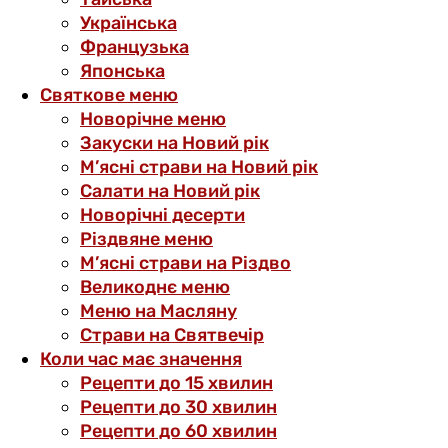
Українська
Французька
Японська
Святкове меню
Новорічне меню
Закуски на Новий рік
М’ясні страви на Новий рік
Салати на Новий рік
Новорічні десерти
Різдвяне меню
М’ясні страви на Різдво
Великоднє меню
Меню на Масляну
Страви на Святвечір
Коли час має значення
Рецепти до 15 хвилин
Рецепти до 30 хвилин
Рецепти до 60 хвилин