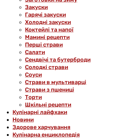
Закуски
Гарячі закуски
Холодні закуски
Коктейлі та напої
Мамині рецепти
Перші страви
Салати
Сендвічі та бутерброди
Солодкі страви
Соуси
Страви в мультиварці
Страви з пшениці
Торти
Шкільні рецепти
Кулінарні лайфхаки
Новини
Здорове харчування
Кулінарна енциклопедія