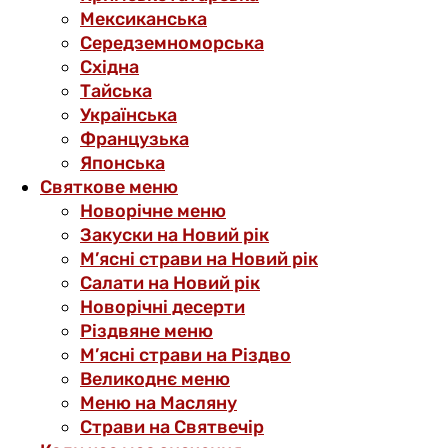
Мексиканська
Середземноморська
Східна
Тайська
Українська
Французька
Японська
Святкове меню
Новорічне меню
Закуски на Новий рік
М’ясні страви на Новий рік
Салати на Новий рік
Новорічні десерти
Різдвяне меню
М’ясні страви на Різдво
Великоднє меню
Меню на Масляну
Страви на Святвечір