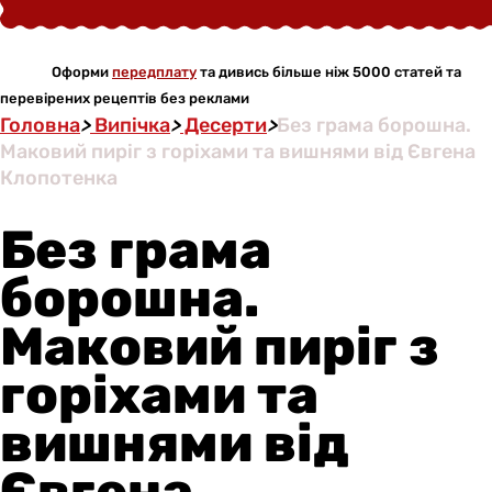
Оформи
передплату
та дивись більше ніж 5000 статей та
перевірених рецептів без реклами
Головна
>
Випічка
>
Десерти
>
Без грама борошна.
Маковий пиріг з горіхами та вишнями від Євгена
Клопотенка
Без грама
борошна.
Маковий пиріг з
горіхами та
вишнями від
Євгена