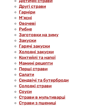
Дієтичні страви
Другі страви
Гарніри
М’ясні
Овочеві
Рибне
Заготовки на зиму
Закуски
Гарячі закуски
Холодні закуски
Коктейлі та напої
Мамині рецепти
Перші страви
Салати
Сендвічі та бутерброди
Солодкі страви
Соуси
Страви в мультиварці
Страви з пшениці