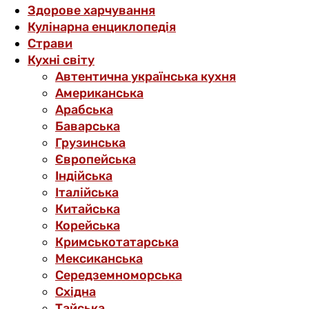
Здорове харчування
Кулінарна енциклопедія
Страви
Кухні світу
Автентична українська кухня
Американська
Арабська
Баварська
Грузинська
Європейська
Індійська
Італійська
Китайська
Корейська
Кримськотатарська
Мексиканська
Середземноморська
Східна
Тайська