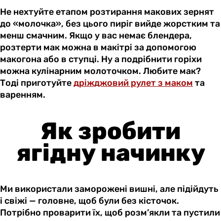
Не нехтуйте етапом розтирання макових зернят
до «молочка», без цього пиріг вийде жорстким та
менш смачним. Якщо у вас немає блендера,
розтерти мак можна в макітрі за допомогою
макогона або в ступці. Ну а подрібнити горіхи
можна кулінарним молоточком. Любите мак?
Тоді приготуйте
дріжджовий рулет з маком
та
варенням.
Як зробити
ягідну начинку
Ми використали заморожені вишні, але підійдуть
і свіжі — головне, щоб були без кісточок.
Потрібно проварити їх, щоб розм’якли та пустили