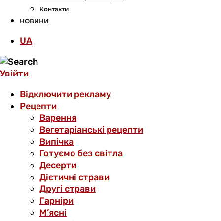
Контакти
НОВИНИ
UA
Увійти
Відключити рекламу
Рецепти
Варення
Вегетаріанські рецепти
Випічка
Готуємо без світла
Десерти
Дієтичні страви
Другі страви
Гарніри
М’ясні