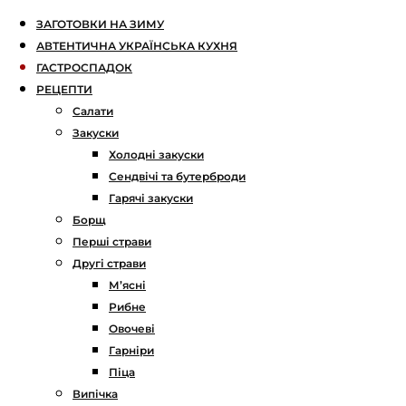
ЗАГОТОВКИ НА ЗИМУ
АВТЕНТИЧНА УКРАЇНСЬКА КУХНЯ
ГАСТРОСПАДОК
РЕЦЕПТИ
Салати
Закуски
Холодні закуски
Сендвічі та бутерброди
Гарячі закуски
Борщ
Перші страви
Другі страви
М’ясні
Рибне
Овочеві
Гарніри
Піца
Випічка