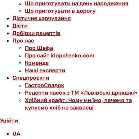
Що приготувати на день народження
Що приготувати в дорогу
Дієтичне харчування
Дієти
Добірки рецептів
Про нас
Про Шефа
Про сайт klopotenko.com
Команда
Наші експерти
Спецпроєкти
ГастроСпадок
Рецепти пасок з ТМ «Львівські дріжджі»
Хлібний крафт. Чому ми їмо, печемо та
купуємо хліб на заквасці
Увійти
UA