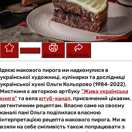
Зберегти
Оцінити
Друкувати
Поділитись
Ідеєю макового пирога ми надихнулися в
української художниці, кулінарки та дослідниці
української кухні Ольги Кольорово (1984-2022).
Мисткиня є авторкою артбуку
“Жива українська
книга”
та вела
ютуб-канал
, присвячений цікавим,
автентичним рецептам. Власне саме на своєму
каналі пані Ольга поділилася власною
інтерпретацією рецепта макового пирога. Ми ж
взяли на себе сміливість також попрацювати з