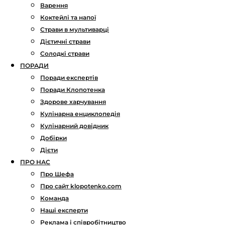
Варення
Коктейлі та напої
Страви в мультиварці
Дієтичні страви
Солодкі страви
ПОРАДИ
Поради експертів
Поради Клопотенка
Здорове харчування
Кулінарна енциклопедія
Кулінарний довідник
Добірки
Дієти
ПРО НАС
Про Шефа
Про сайт klopotenko.com
Команда
Наші експерти
Реклама і співробітництво