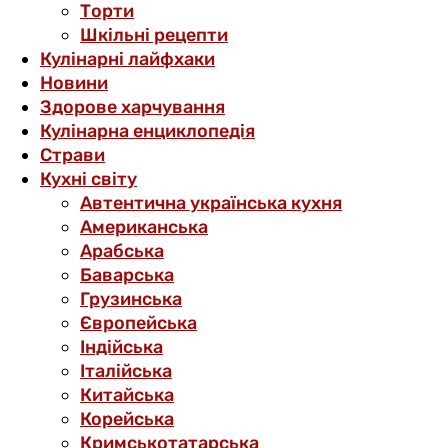
Торти
Шкільні рецепти
Кулінарні лайфхаки
Новини
Здорове харчування
Кулінарна енциклопедія
Страви
Кухні світу
Автентична українська кухня
Американська
Арабська
Баварська
Грузинська
Європейська
Індійська
Італійська
Китайська
Корейська
Кримськотатарська