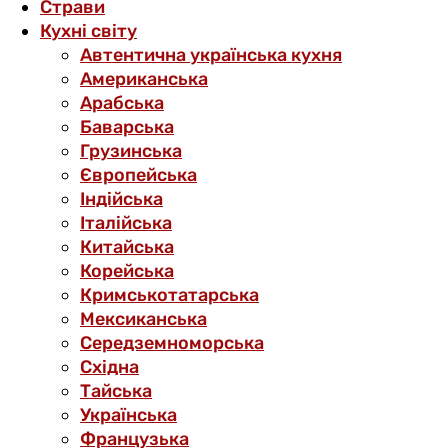
Страви
Кухні світу
Автентична українська кухня
Американська
Арабська
Баварська
Грузинська
Європейська
Індійська
Італійська
Китайська
Корейська
Кримськотатарська
Мексиканська
Середземноморська
Східна
Тайська
Українська
Французька