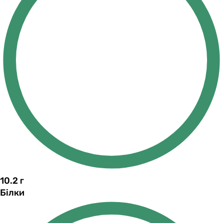
10.2
г
Білки