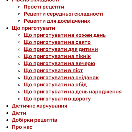
Прості рецепти
Рецепти середньої складності
Рецепти для досвідчених
Що приготувати
Що приготувати на кожен день
Що приготувати на свято
Що приготувати для дитини
Що приготувати на пікнік
Що приготувати на вечерю
Що приготувати в піст
Що приготувати на сніданок
Що приготувати на обід
Що приготувати на день народження
Що приготувати в дорогу
Дієтичне харчування
Дієти
Добірки рецептів
Про нас