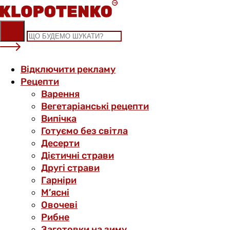
Skip
to
content
Відключити рекламу
Рецепти
Варення
Вегетаріанські рецепти
Випічка
Готуємо без світла
Десерти
Дієтичні страви
Другі страви
Гарніри
М’ясні
Овочеві
Рибне
Заготовки на зиму