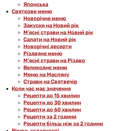
Японська
Святкове меню
Новорічне меню
Закуски на Новий рік
М’ясні страви на Новий рік
Салати на Новий рік
Новорічні десерти
Різдвяне меню
М’ясні страви на Різдво
Великоднє меню
Меню на Масляну
Страви на Святвечір
Коли час має значення
Рецепти до 15 хвилин
Рецепти до 30 хвилин
Рецепти до 60 хвилин
Рецепти за 2 години
Рецепти більш ніж за 2 години
Рівень складності