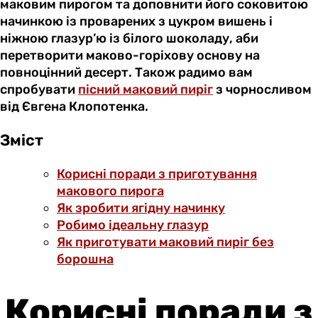
маковим пирогом та доповнити його соковитою
начинкою із проварених з цукром вишень і
ніжною глазур’ю із білого шоколаду, аби
перетворити маково-горіхову основу на
повноцінний десерт. Також радимо вам
спробувати
пісний маковий пиріг
з чорносливом
від Євгена Клопотенка.
Зміст
Корисні поради з приготування
макового пирога
Як зробити ягідну начинку
Робимо ідеальну глазур
Як приготувати маковий пиріг без
борошна
Корисні поради з