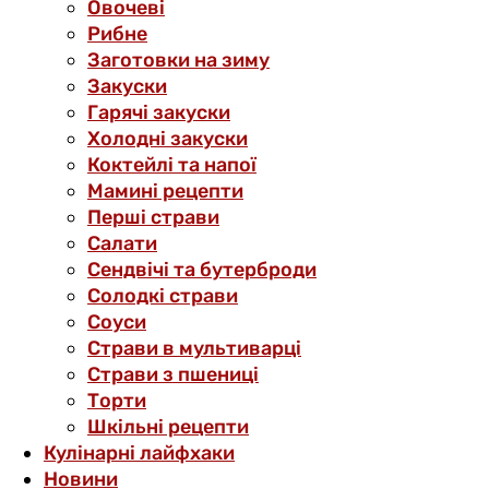
Овочеві
Рибне
Заготовки на зиму
Закуски
Гарячі закуски
Холодні закуски
Коктейлі та напої
Мамині рецепти
Перші страви
Салати
Сендвічі та бутерброди
Солодкі страви
Соуси
Страви в мультиварці
Страви з пшениці
Торти
Шкільні рецепти
Кулінарні лайфхаки
Новини