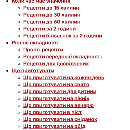
Коли час має значення
Рецепти до 15 хвилин
Рецепти до 30 хвилин
Рецепти до 60 хвилин
Рецепти за 2 години
Рецепти більш ніж за 2 години
Рівень складності
Прості рецепти
Рецепти середньої складності
Рецепти для досвідчених
Що приготувати
Що приготувати на кожен день
Що приготувати на свято
Що приготувати для дитини
Що приготувати на пікнік
Що приготувати на вечерю
Що приготувати в піст
Що приготувати на сніданок
Що приготувати на обід