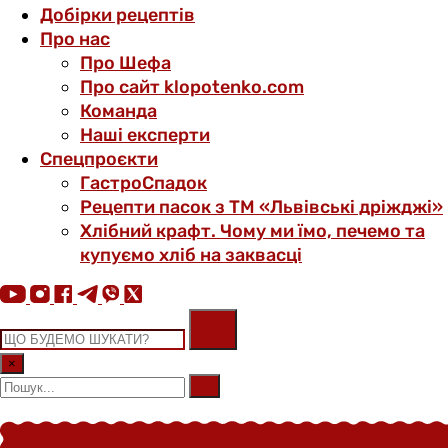
Добірки рецептів
Про нас
Про Шефа
Про сайт klopotenko.com
Команда
Наші експерти
Спецпроєкти
ГастроСпадок
Рецепти пасок з ТМ «Львівські дріжджі»
Хлібний крафт. Чому ми їмо, печемо та
купуємо хліб на заквасці
×