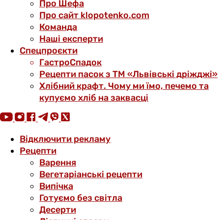
Про Шефа
Про сайт klopotenko.com
Команда
Наші експерти
Спецпроєкти
ГастроСпадок
Рецепти пасок з ТМ «Львівські дріжджі»
Хлібний крафт. Чому ми їмо, печемо та
купуємо хліб на заквасці
Відключити рекламу
Рецепти
Варення
Вегетаріанські рецепти
Випічка
Готуємо без світла
Десерти