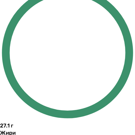
27.1
г
Жири