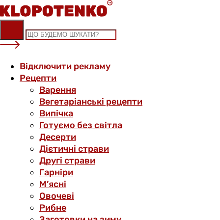
Skip
to
content
Відключити рекламу
Рецепти
Варення
Вегетаріанські рецепти
Випічка
Готуємо без світла
Десерти
Дієтичні страви
Другі страви
Гарніри
М’ясні
Овочеві
Рибне
Заготовки на зиму