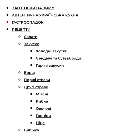
ЗАГОТОВКИ НА ЗИМУ
АВТЕНТИЧНА УКРАЇНСЬКА КУХНЯ
ГАСТРОСПАДОК
РЕЦЕПТИ
Салати
Закуски
Холодні закуски
Сендвічі та бутерброди
Гарячі закуски
Борщ
Перші страви
Другі страви
М’ясні
Рибне
Овочеві
Гарніри
Піца
Випічка