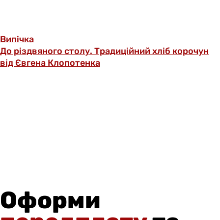
Випічка
До різдвяного столу. Традиційний хліб корочун
від Євгена Клопотенка
Оформи