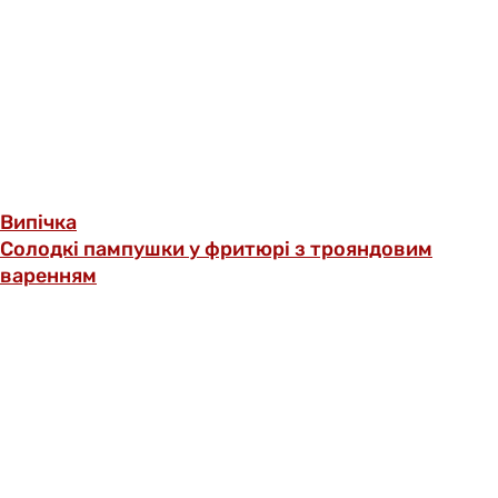
Випічка
Солодкі пампушки у фритюрі з трояндовим
варенням