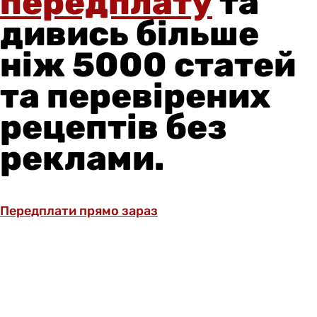
передплату
та
дивись більше
ніж 5000 статей
та перевірених
рецептів без
реклами.
Передплати прямо зараз