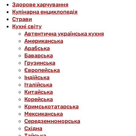
Здорове харчування
Кулінарна енциклопедія
Страви
Кухні світу
Автентична українська кухня
Американська
Арабська
Баварська
Грузинська
Європейська
Індійська
Італійська
Китайська
Корейська
Кримськотатарська
Мексиканська
Середземноморська
Східна
Тайська