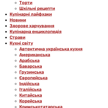
Торти
Шкільні рецепти
Кулінарні лайфхаки
Новини
Здорове харчування
Кулінарна енциклопедія
Страви
Кухні світу
Автентична українська кухня
Американська
Арабська
Баварська
Грузинська
Європейська
Індійська
Італійська
Китайська
Корейська
Кримськотатарська