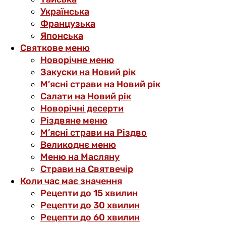
Українська
Французька
Японська
Святкове меню
Новорічне меню
Закуски на Новий рік
М’ясні страви на Новий рік
Салати на Новий рік
Новорічні десерти
Різдвяне меню
М’ясні страви на Різдво
Великоднє меню
Меню на Масляну
Страви на Святвечір
Коли час має значення
Рецепти до 15 хвилин
Рецепти до 30 хвилин
Рецепти до 60 хвилин