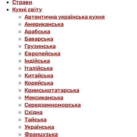
Страви
Кухні світу
Автентична українська кухня
Американська
Арабська
Баварська
Грузинська
Європейська
Індійська
Італійська
Китайська
Корейська
Кримськотатарська
Мексиканська
Середземноморська
Східна
Тайська
Українська
Французька