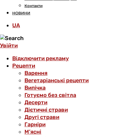
Контакти
НОВИНИ
UA
Увійти
Відключити рекламу
Рецепти
Варення
Вегетаріанські рецепти
Випічка
Готуємо без світла
Десерти
Дієтичні страви
Другі страви
Гарніри
М’ясні