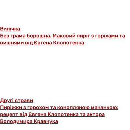
Випічка
Без грама борошна. Маковий пиріг з горіхами та
вишнями від Євгена Клопотенка
Другі страви
Пиріжки з горохом та конопляною мачанкою:
рецепт від Євгена Клопотенка та актора
Володимира Кравчука