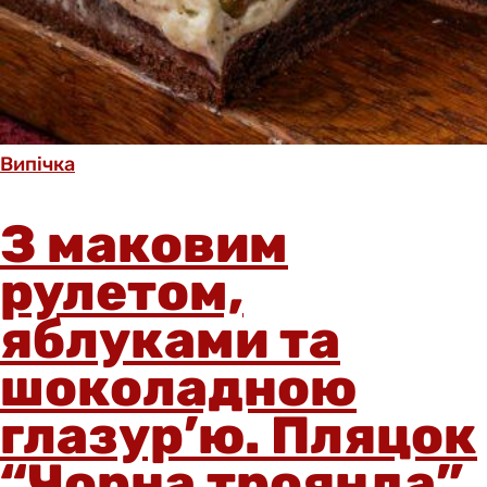
Випічка
З маковим
рулетом,
яблуками та
шоколадною
глазур’ю. Пляцок
“Чорна троянда”