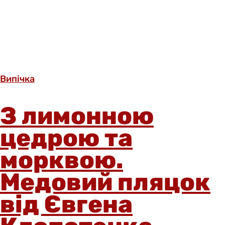
Випічка
З лимонною
цедрою та
морквою.
Медовий пляцок
від Євгена