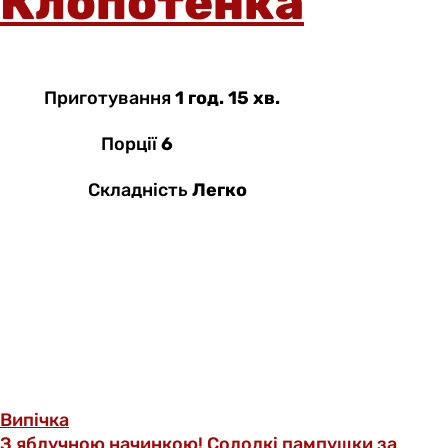
Клопотенка
Приготування
1 год. 15 хв.
Порції
6
Складність
Легко
Випічка
З яблучною начинкою! Солодкі пампушки за