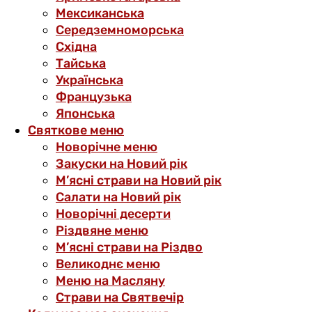
Мексиканська
Середземноморська
Східна
Тайська
Українська
Французька
Японська
Святкове меню
Новорічне меню
Закуски на Новий рік
М’ясні страви на Новий рік
Салати на Новий рік
Новорічні десерти
Різдвяне меню
М’ясні страви на Різдво
Великоднє меню
Меню на Масляну
Страви на Святвечір