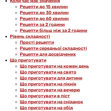
Коли час має значення
Рецепти до 15 хвилин
Рецепти до 30 хвилин
Рецепти до 60 хвилин
Рецепти за 2 години
Рецепти більш ніж за 2 години
Рівень складності
Прості рецепти
Рецепти середньої складності
Рецепти для досвідчених
Що приготувати
Що приготувати на кожен день
Що приготувати на свято
Що приготувати для дитини
Що приготувати на пікнік
Що приготувати на вечерю
Що приготувати в піст
Що приготувати на сніданок
Що приготувати на обід