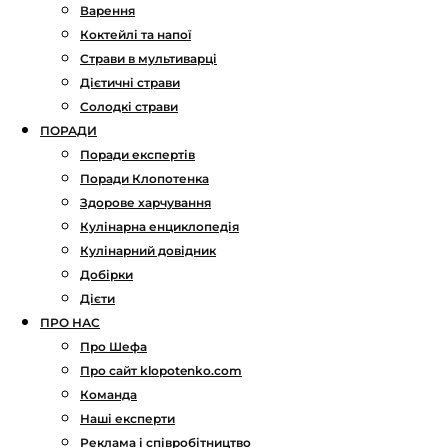
Варення
Коктейлі та напої
Страви в мультиварці
Дієтичні страви
Солодкі страви
ПОРАДИ
Поради експертів
Поради Клопотенка
Здорове харчування
Кулінарна енциклопедія
Кулінарний довідник
Добірки
Дієти
ПРО НАС
Про Шефа
Про сайт klopotenko.com
Команда
Наші експерти
Реклама і співробітництво