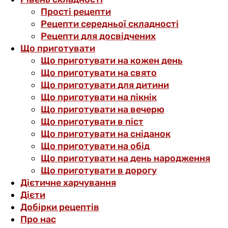
Прості рецепти
Рецепти середньої складності
Рецепти для досвідчених
Що приготувати
Що приготувати на кожен день
Що приготувати на свято
Що приготувати для дитини
Що приготувати на пікнік
Що приготувати на вечерю
Що приготувати в піст
Що приготувати на сніданок
Що приготувати на обід
Що приготувати на день народження
Що приготувати в дорогу
Дієтичне харчування
Дієти
Добірки рецептів
Про нас