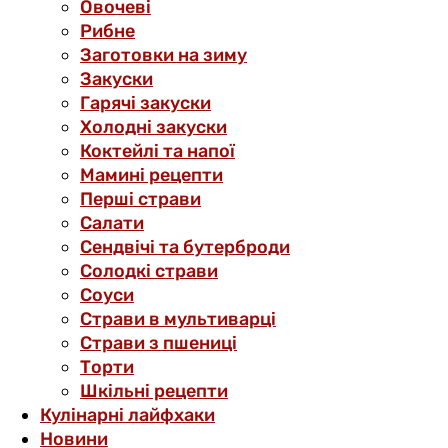
Овочеві
Рибне
Заготовки на зиму
Закуски
Гарячі закуски
Холодні закуски
Коктейлі та напої
Мамині рецепти
Перші страви
Салати
Сендвічі та бутерброди
Солодкі страви
Соуси
Страви в мультиварці
Страви з пшениці
Торти
Шкільні рецепти
Кулінарні лайфхаки
Новини