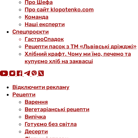
Про Шефа
Про сайт klopotenko.com
Команда
Наші експерти
Спецпроєкти
ГастроСпадок
Рецепти пасок з ТМ «Львівські дріжджі»
Хлібний крафт. Чому ми їмо, печемо та
купуємо хліб на заквасці
Відключити рекламу
Рецепти
Варення
Вегетаріанські рецепти
Випічка
Готуємо без світла
Десерти