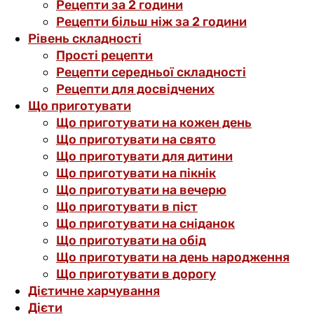
Рецепти за 2 години
Рецепти більш ніж за 2 години
Рівень складності
Прості рецепти
Рецепти середньої складності
Рецепти для досвідчених
Що приготувати
Що приготувати на кожен день
Що приготувати на свято
Що приготувати для дитини
Що приготувати на пікнік
Що приготувати на вечерю
Що приготувати в піст
Що приготувати на сніданок
Що приготувати на обід
Що приготувати на день народження
Що приготувати в дорогу
Дієтичне харчування
Дієти