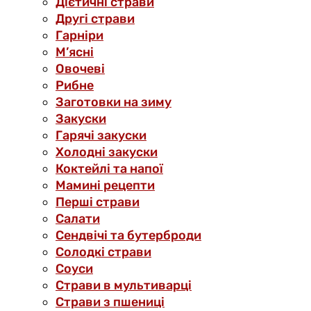
Дієтичні страви
Другі страви
Гарніри
М’ясні
Овочеві
Рибне
Заготовки на зиму
Закуски
Гарячі закуски
Холодні закуски
Коктейлі та напої
Мамині рецепти
Перші страви
Салати
Сендвічі та бутерброди
Солодкі страви
Соуси
Страви в мультиварці
Страви з пшениці