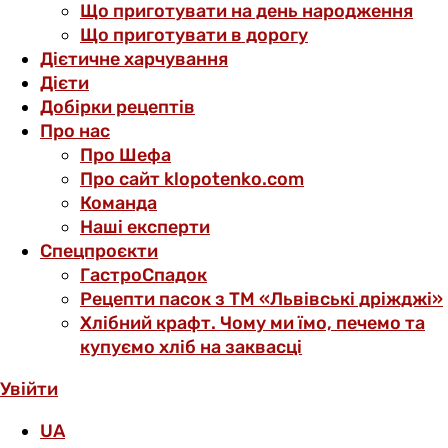
Що приготувати на день народження
Що приготувати в дорогу
Дієтичне харчування
Дієти
Добірки рецептів
Про нас
Про Шефа
Про сайт klopotenko.com
Команда
Наші експерти
Спецпроєкти
ГастроСпадок
Рецепти пасок з ТМ «Львівські дріжджі»
Хлібний крафт. Чому ми їмо, печемо та
купуємо хліб на заквасці
Увійти
UA