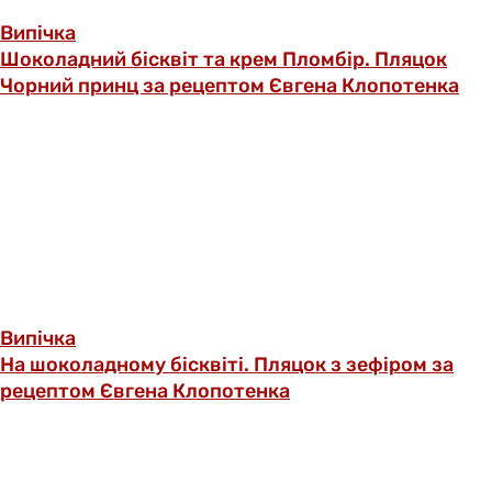
Випічка
Шоколадний бісквіт та крем Пломбір. Пляцок
Чорний принц за рецептом Євгена Клопотенка
Випічка
На шоколадному бісквіті. Пляцок з зефіром за
рецептом Євгена Клопотенка