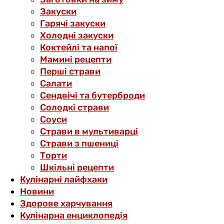
Закуски
Гарячі закуски
Холодні закуски
Коктейлі та напої
Мамині рецепти
Перші страви
Салати
Сендвічі та бутерброди
Солодкі страви
Соуси
Страви в мультиварці
Страви з пшениці
Торти
Шкільні рецепти
Кулінарні лайфхаки
Новини
Здорове харчування
Кулінарна енциклопедія