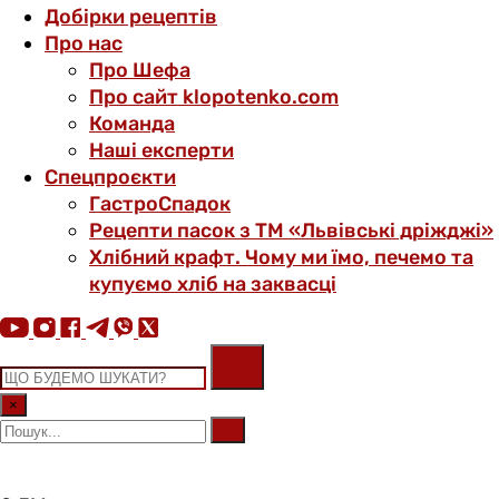
Добірки рецептів
Про нас
Про Шефа
Про сайт klopotenko.com
Команда
Наші експерти
Спецпроєкти
ГастроСпадок
Рецепти пасок з ТМ «Львівські дріжджі»
Хлібний крафт. Чому ми їмо, печемо та
купуємо хліб на заквасці
×