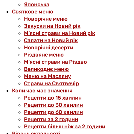
Японська
Святкове меню
Новорічне меню
Закуски на Новий рік
М’ясні страви на Новий рік
Салати на Новий рік
Новорічні десерти
Різдвяне меню
М’ясні страви на Різдво
Великоднє меню
Меню на Масляну
Страви на Святвечір
Коли час має значення
Рецепти до 15 хвилин
Рецепти до 30 хвилин
Рецепти до 60 хвилин
Рецепти за 2 години
Рецепти більш ніж за 2 години
Рівень складності