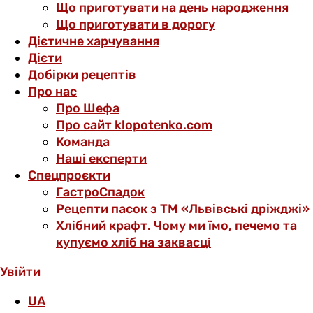
Що приготувати на день народження
Що приготувати в дорогу
Дієтичне харчування
Дієти
Добірки рецептів
Про нас
Про Шефа
Про сайт klopotenko.com
Команда
Наші експерти
Спецпроєкти
ГастроСпадок
Рецепти пасок з ТМ «Львівські дріжджі»
Хлібний крафт. Чому ми їмо, печемо та
купуємо хліб на заквасці
Увійти
UA