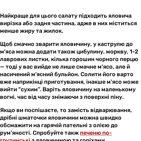
Найкраще для цього салату підходить яловича
вирізка або задня частина, адже в них міститься
менше жиру та жилок.
Щоб смачно зварити яловичину, у каструлю до
м’яса можна додати також цибулину, моркву, 1-2
лаврових листки, кілька горошин чорного перцю
— тоді у вас вийде не лише смачне м’ясо, але й
насичений м’ясний бульйон. Солити його варто
вже наприкінці приготування, інакше м’ясо може
вийти “сухим”. Варіть яловичину на маленькому
вогні, час від часу знімаючи з поверхні піну.
Якщо ви поспішаєте, то замість відварювання,
дрібні шматочки яловичини можна швидко
обсмажити на гарячій пательні з олією до
рум’яності. Спробуйте такж
печеню по-
грузинські
з яловичиною та горіхами.