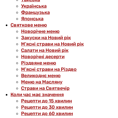
Українська
Французька
Японська
Святкове меню
Новорічне меню
Закуски на Новий рік
М’ясні страви на Новий рік
Салати на Новий рік
Новорічні десерти
Різдвяне меню
М’ясні страви на Різдво
Великоднє меню
Меню на Масляну
Страви на Святвечір
Коли час має значення
Рецепти до 15 хвилин
Рецепти до 30 хвилин
Рецепти до 60 хвилин