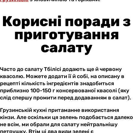
Корисні поради з
приготування
салату
Часто до салату Тбілісі додають ще й червону
квасолю. Можете додати її й собі, на описану в
рецепті кількість інгредієнтів знадобиться
приблизно 100-150 г консервованої квасолі (яку
слід спершу промити перед додаванням в салат).
Грузинській кухні притаманне використання
кінзи. Але оскільки ця зелень подобається далеко
не всім, ми обрали для салату нейтральнішу
петрушку. Втім ці два види зелені є