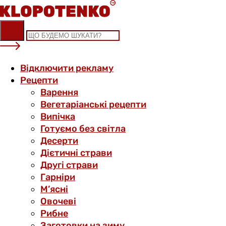
Skip
to
content
Відключити рекламу
Рецепти
Варення
Вегетаріанські рецепти
Випічка
Готуємо без світла
Десерти
Дієтичні страви
Другі страви
Гарніри
М’ясні
Овочеві
Рибне
Заготовки на зиму