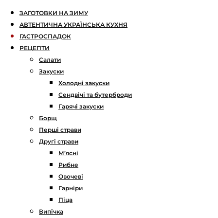
ЗАГОТОВКИ НА ЗИМУ
АВТЕНТИЧНА УКРАЇНСЬКА КУХНЯ
ГАСТРОСПАДОК
РЕЦЕПТИ
Салати
Закуски
Холодні закуски
Сендвічі та бутерброди
Гарячі закуски
Борщ
Перші страви
Другі страви
М’ясні
Рибне
Овочеві
Гарніри
Піца
Випічка