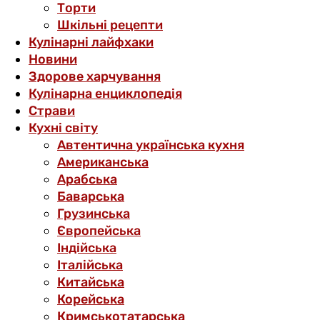
Торти
Шкільні рецепти
Кулінарні лайфхаки
Новини
Здорове харчування
Кулінарна енциклопедія
Страви
Кухні світу
Автентична українська кухня
Американська
Арабська
Баварська
Грузинська
Європейська
Індійська
Італійська
Китайська
Корейська
Кримськотатарська