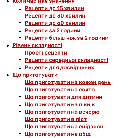
Коли час має значення
Рецепти до 15 хвилин
Рецепти до 30 хвилин
Рецепти до 60 хвилин
Рецепти за 2 години
Рецепти більш ніж за 2 години
Рівень складності
Прості рецепти
Рецепти середньої складності
Рецепти для досвідчених
Що приготувати
Що приготувати на кожен день
Що приготувати на свято
Що приготувати для дитини
Що приготувати на пікнік
Що приготувати на вечерю
Що приготувати в піст
Що приготувати на сніданок
Що приготувати на обід