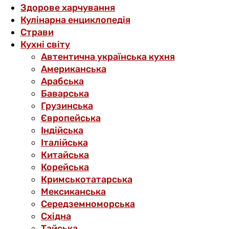
Здорове харчування
Кулінарна енциклопедія
Страви
Кухні світу
Автентична українська кухня
Американська
Арабська
Баварська
Грузинська
Європейська
Індійська
Італійська
Китайська
Корейська
Кримськотатарська
Мексиканська
Середземноморська
Східна
Тайська