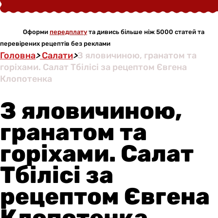
Оформи
передплату
та дивись більше ніж 5000 статей та
перевірених рецептів без реклами
Головна
>
Салати
>
З яловичиною, гранатом та
горіхами. Салат Тбілісі за рецептом Євгена
Клопотенка
З яловичиною,
гранатом та
горіхами. Салат
Тбілісі за
рецептом Євгена
Клопотенка