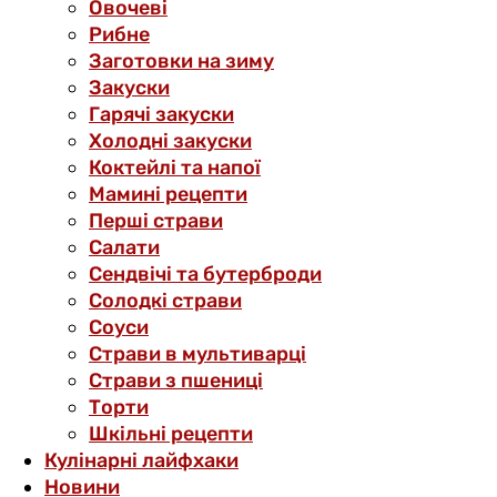
Овочеві
Рибне
Заготовки на зиму
Закуски
Гарячі закуски
Холодні закуски
Коктейлі та напої
Мамині рецепти
Перші страви
Салати
Сендвічі та бутерброди
Солодкі страви
Соуси
Страви в мультиварці
Страви з пшениці
Торти
Шкільні рецепти
Кулінарні лайфхаки
Новини