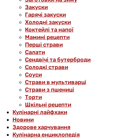
Закуски
Гарячі закуски
Холодні закуски
Коктейлі та напої
Мамині рецепти
Перші страви
Салати
Сендвічі та бутерброди
Солодкі страви
Соуси
Страви в мультиварці
Страви з пшениці
Торти
Шкільні рецепти
Кулінарні лайфхаки
Новини
Здорове харчування
Кулінарна енциклопедія