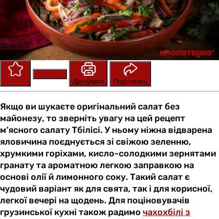
Зберегти
Оцінити
Друкувати
Поділитись
Якщо ви шукаєте оригінальний салат без
майонезу, то зверніть увагу на цей рецепт
м’ясного салату Тбілісі. У ньому ніжна відварена
яловичина поєднується зі свіжою зеленню,
хрумкими горіхами, кисло-солодкими зернятами
гранату та ароматною легкою заправкою на
основі олії й лимонного соку. Такий салат є
чудовий варіант як для свята, так і для корисної,
легкої вечері на щодень. Для поціновувачів
грузинської кухні також радимо
чахохбілі з