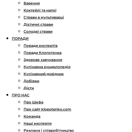
Варення
Коктейлі та напої
Страви в мультиварці
Дієтичні страви
Солодкі страви
ПОРАДИ
Поради експертів
Поради Клопотенка
Здорове харчування
Кулінарна енциклопедія
Кулінарний довідник
Добірки
Дієти
ПРО НАС
Про Шефа
Про сайт klopotenko.com
Команда
Наші експерти
Реклама і співробітництво