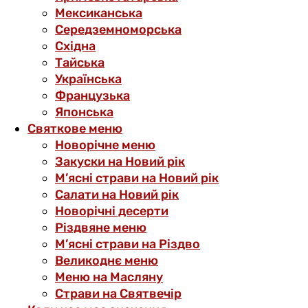
Мексиканська
Середземноморська
Східна
Тайська
Українська
Французька
Японська
Святкове меню
Новорічне меню
Закуски на Новий рік
М’ясні страви на Новий рік
Салати на Новий рік
Новорічні десерти
Різдвяне меню
М’ясні страви на Різдво
Великоднє меню
Меню на Масляну
Страви на Святвечір