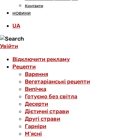
Контакти
НОВИНИ
UA
Увійти
Відключити рекламу
Рецепти
Варення
Вегетаріанські рецепти
Випічка
Готуємо без світла
Десерти
Дієтичні страви
Другі страви
Гарніри
М’ясні