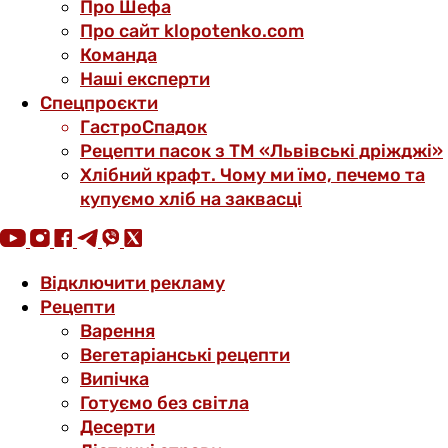
Про Шефа
Про сайт klopotenko.com
Команда
Наші експерти
Спецпроєкти
ГастроСпадок
Рецепти пасок з ТМ «Львівські дріжджі»
Хлібний крафт. Чому ми їмо, печемо та
купуємо хліб на заквасці
Відключити рекламу
Рецепти
Варення
Вегетаріанські рецепти
Випічка
Готуємо без світла
Десерти