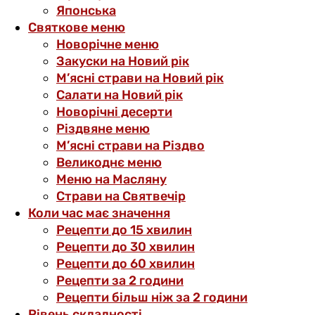
Японська
Святкове меню
Новорічне меню
Закуски на Новий рік
М’ясні страви на Новий рік
Салати на Новий рік
Новорічні десерти
Різдвяне меню
М’ясні страви на Різдво
Великоднє меню
Меню на Масляну
Страви на Святвечір
Коли час має значення
Рецепти до 15 хвилин
Рецепти до 30 хвилин
Рецепти до 60 хвилин
Рецепти за 2 години
Рецепти більш ніж за 2 години
Рівень складності