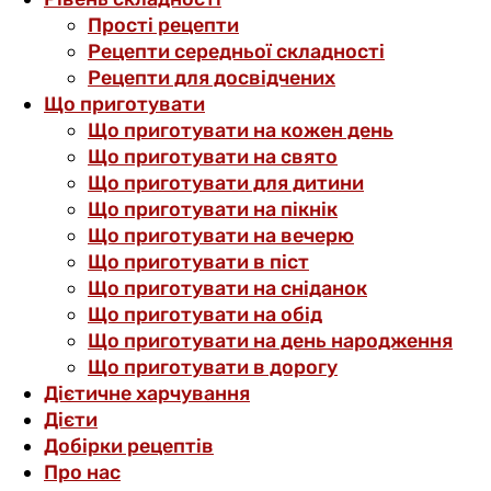
Прості рецепти
Рецепти середньої складності
Рецепти для досвідчених
Що приготувати
Що приготувати на кожен день
Що приготувати на свято
Що приготувати для дитини
Що приготувати на пікнік
Що приготувати на вечерю
Що приготувати в піст
Що приготувати на сніданок
Що приготувати на обід
Що приготувати на день народження
Що приготувати в дорогу
Дієтичне харчування
Дієти
Добірки рецептів
Про нас