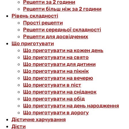
Рецепти за 2 години
Рецепти більш ніж за 2 години
Рівень складності
Прості рецепти
Рецепти середньої складності
Рецепти для досвідчених
Що приготувати
Що приготувати на кожен день
Що приготувати на свято
Що приготувати для дитини
Що приготувати на пікнік
Що приготувати на вечерю
Що приготувати в піст
Що приготувати на сніданок
Що приготувати на обід
Що приготувати на день народження
Що приготувати в дорогу
Дієтичне харчування
Дієти