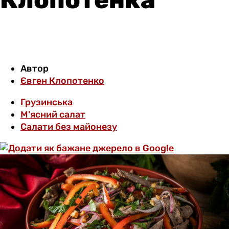
Автор
Євген Клопотенко
Грузинська
М'ясний салат
Салати без майонезу