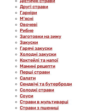
Дієтичні страви
Другі страви
Гарніри
М’ясні
Овочеві
Рибне
Заготовки на зиму
Закуски
Гарячі закуски
Холодні закуски
Коктейлі та напої
Мамині рецепти
Перші страви
Салати
Сендвічі та бутерброди
Солодкі страви
Соуси
Страви в мультиварці
Страви з пшениці