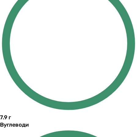
7.9
г
Вуглеводи