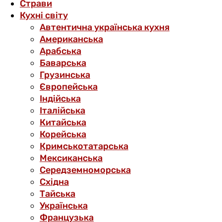
Страви
Кухні світу
Автентична українська кухня
Американська
Арабська
Баварська
Грузинська
Європейська
Індійська
Італійська
Китайська
Корейська
Кримськотатарська
Мексиканська
Середземноморська
Східна
Тайська
Українська
Французька