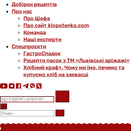
Добірки рецептів
Про нас
Про Шефа
Про сайт klopotenko.com
Команда
Наші експерти
Спецпроєкти
ГастроСпадок
Рецепти пасок з ТМ «Львівські дріжджі»
Хлібний крафт. Чому ми їмо, печемо та
купуємо хліб на заквасці
×