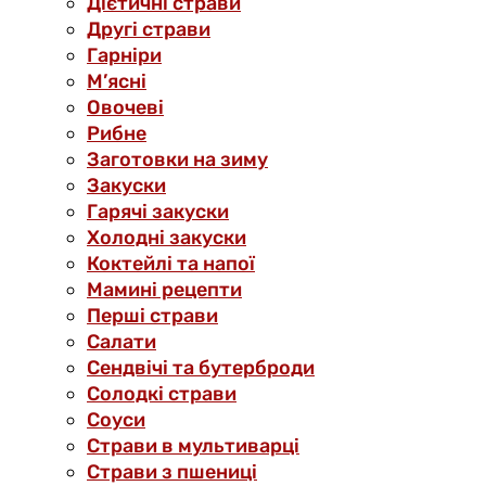
Дієтичні страви
Другі страви
Гарніри
М’ясні
Овочеві
Рибне
Заготовки на зиму
Закуски
Гарячі закуски
Холодні закуски
Коктейлі та напої
Мамині рецепти
Перші страви
Салати
Сендвічі та бутерброди
Солодкі страви
Соуси
Страви в мультиварці
Страви з пшениці