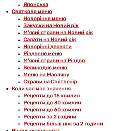
Японська
Святкове меню
Новорічне меню
Закуски на Новий рік
М’ясні страви на Новий рік
Салати на Новий рік
Новорічні десерти
Різдвяне меню
М’ясні страви на Різдво
Великоднє меню
Меню на Масляну
Страви на Святвечір
Коли час має значення
Рецепти до 15 хвилин
Рецепти до 30 хвилин
Рецепти до 60 хвилин
Рецепти за 2 години
Рецепти більш ніж за 2 години
Рівень складності