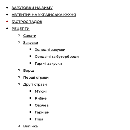
ЗАГОТОВКИ НА ЗИМУ
АВТЕНТИЧНА УКРАЇНСЬКА КУХНЯ
ГАСТРОСПАДОК
РЕЦЕПТИ
Салати
Закуски
Холодні закуски
Сендвічі та бутерброди
Гарячі закуски
Борщ
Перші страви
Другі страви
М’ясні
Рибне
Овочеві
Гарніри
Піца
Випічка