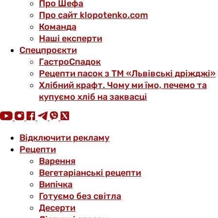
Про Шефа
Про сайт klopotenko.com
Команда
Наші експерти
Спецпроєкти
ГастроСпадок
Рецепти пасок з ТМ «Львівські дріжджі»
Хлібний крафт. Чому ми їмо, печемо та
купуємо хліб на заквасці
Відключити рекламу
Рецепти
Варення
Вегетаріанські рецепти
Випічка
Готуємо без світла
Десерти