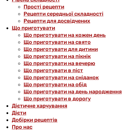
Прості рецепти
Рецепти середньої складності
Рецепти для досвідчених
Що приготувати
Що приготувати на кожен день
Що приготувати на свято
Що приготувати для дитини
Що приготувати на пікнік
Що приготувати на вечерю
Що приготувати в піст
Що приготувати на сніданок
Що приготувати на обід
Що приготувати на день народження
Що приготувати в дорогу
Дієтичне харчування
Дієти
Добірки рецептів
Про нас