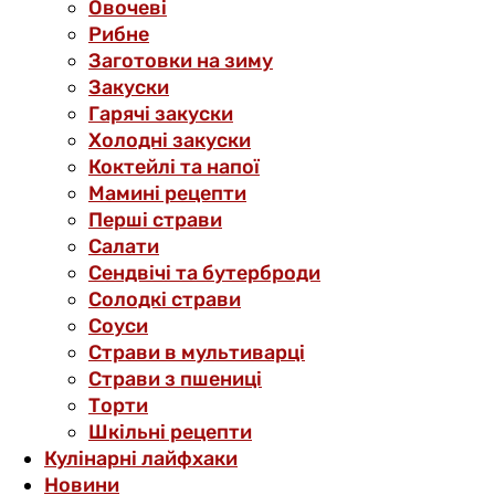
Овочеві
Рибне
Заготовки на зиму
Закуски
Гарячі закуски
Холодні закуски
Коктейлі та напої
Мамині рецепти
Перші страви
Салати
Сендвічі та бутерброди
Солодкі страви
Соуси
Страви в мультиварці
Страви з пшениці
Торти
Шкільні рецепти
Кулінарні лайфхаки
Новини