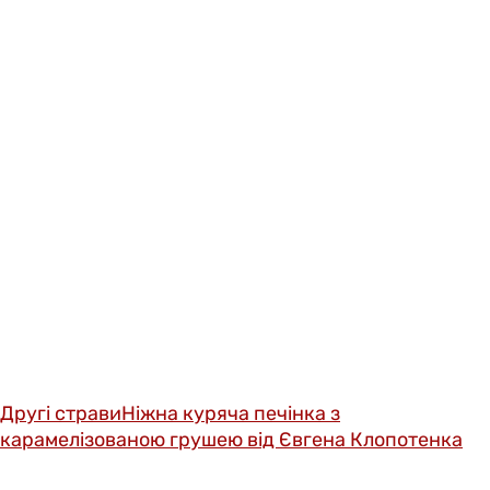
Другі страви
Ніжна куряча печінка з
карамелізованою грушею від Євгена Клопотенка