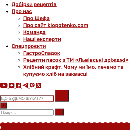
Добірки рецептів
Про нас
Про Шефа
Про сайт klopotenko.com
Команда
Наші експерти
Спецпроєкти
ГастроСпадок
Рецепти пасок з ТМ «Львівські дріжджі»
Хлібний крафт. Чому ми їмо, печемо та
купуємо хліб на заквасці
×