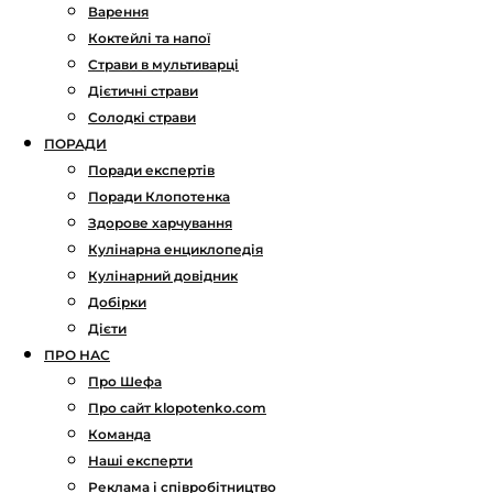
Варення
Коктейлі та напої
Страви в мультиварці
Дієтичні страви
Солодкі страви
ПОРАДИ
Поради експертів
Поради Клопотенка
Здорове харчування
Кулінарна енциклопедія
Кулінарний довідник
Добірки
Дієти
ПРО НАС
Про Шефа
Про сайт klopotenko.com
Команда
Наші експерти
Реклама і співробітництво