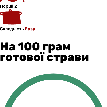
Порції
2
Складність
Easy
На 100 грам
готової страви