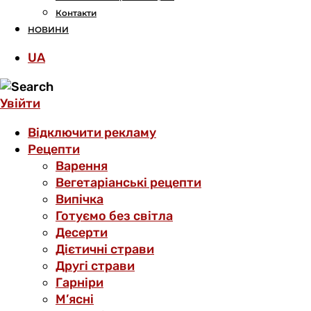
Контакти
НОВИНИ
UA
Увійти
Відключити рекламу
Рецепти
Варення
Вегетаріанські рецепти
Випічка
Готуємо без світла
Десерти
Дієтичні страви
Другі страви
Гарніри
М’ясні