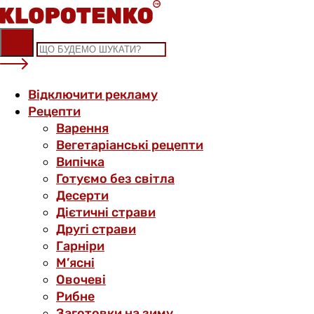
Skip
to
content
Відключити рекламу
Рецепти
Варення
Вегетаріанські рецепти
Випічка
Готуємо без світла
Десерти
Дієтичні страви
Другі страви
Гарніри
М’ясні
Овочеві
Рибне
Заготовки на зиму