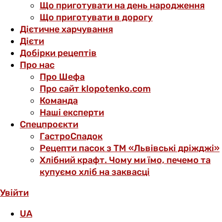
Що приготувати на день народження
Що приготувати в дорогу
Дієтичне харчування
Дієти
Добірки рецептів
Про нас
Про Шефа
Про сайт klopotenko.com
Команда
Наші експерти
Спецпроєкти
ГастроСпадок
Рецепти пасок з ТМ «Львівські дріжджі»
Хлібний крафт. Чому ми їмо, печемо та
купуємо хліб на заквасці
Увійти
UA