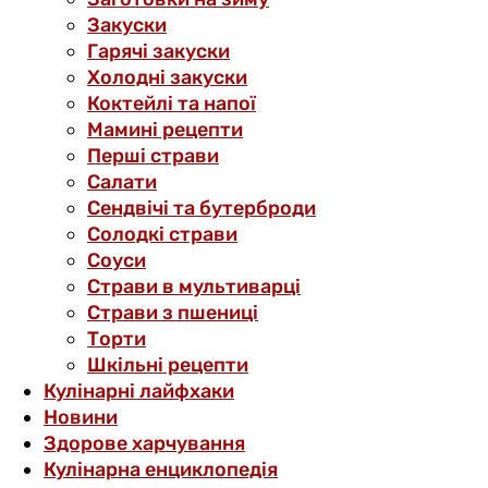
Закуски
Гарячі закуски
Холодні закуски
Коктейлі та напої
Мамині рецепти
Перші страви
Салати
Сендвічі та бутерброди
Солодкі страви
Соуси
Страви в мультиварці
Страви з пшениці
Торти
Шкільні рецепти
Кулінарні лайфхаки
Новини
Здорове харчування
Кулінарна енциклопедія