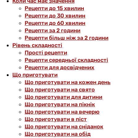
Коли час має значення
Рецепти до 15 хвилин
Рецепти до 30 хвилин
Рецепти до 60 хвилин
Рецепти за 2 години
Рецепти більш ніж за 2 години
Рівень складності
Прості рецепти
Рецепти середньої складності
Рецепти для досвідчених
Що приготувати
Що приготувати на кожен день
Що приготувати на свято
Що приготувати для дитини
Що приготувати на пікнік
Що приготувати на вечерю
Що приготувати в піст
Що приготувати на сніданок
Що приготувати на обід