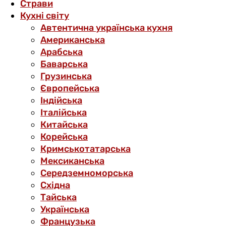
Страви
Кухні світу
Автентична українська кухня
Американська
Арабська
Баварська
Грузинська
Європейська
Індійська
Італійська
Китайська
Корейська
Кримськотатарська
Мексиканська
Середземноморська
Східна
Тайська
Українська
Французька