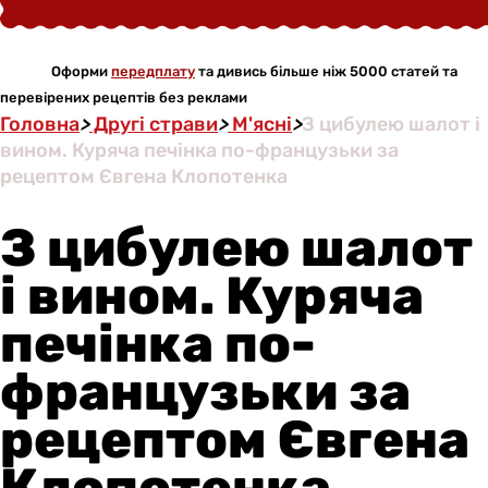
Оформи
передплату
та дивись більше ніж 5000 статей та
перевірених рецептів без реклами
Головна
>
Другі страви
>
М'ясні
>
З цибулею шалот і
вином. Куряча печінка по-французьки за
рецептом Євгена Клопотенка
З цибулею шалот
і вином. Куряча
печінка по-
французьки за
рецептом Євгена
Клопотенка