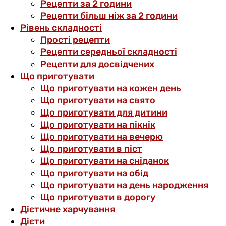
Рецепти за 2 години
Рецепти більш ніж за 2 години
Рівень складності
Прості рецепти
Рецепти середньої складності
Рецепти для досвідчених
Що приготувати
Що приготувати на кожен день
Що приготувати на свято
Що приготувати для дитини
Що приготувати на пікнік
Що приготувати на вечерю
Що приготувати в піст
Що приготувати на сніданок
Що приготувати на обід
Що приготувати на день народження
Що приготувати в дорогу
Дієтичне харчування
Дієти