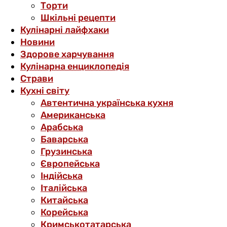
Торти
Шкільні рецепти
Кулінарні лайфхаки
Новини
Здорове харчування
Кулінарна енциклопедія
Страви
Кухні світу
Автентична українська кухня
Американська
Арабська
Баварська
Грузинська
Європейська
Індійська
Італійська
Китайська
Корейська
Кримськотатарська