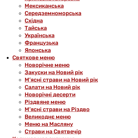
Мексиканська
Середземноморська
Східна
Тайська
Українська
Французька
Японська
Святкове меню
Новорічне меню
Закуски на Новий рік
М’ясні страви на Новий рік
Салати на Новий рік
Новорічні десерти
Різдвяне меню
М’ясні страви на Різдво
Великоднє меню
Меню на Масляну
Страви на Святвечір