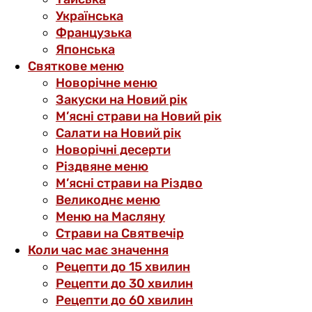
Українська
Французька
Японська
Святкове меню
Новорічне меню
Закуски на Новий рік
М’ясні страви на Новий рік
Салати на Новий рік
Новорічні десерти
Різдвяне меню
М’ясні страви на Різдво
Великоднє меню
Меню на Масляну
Страви на Святвечір
Коли час має значення
Рецепти до 15 хвилин
Рецепти до 30 хвилин
Рецепти до 60 хвилин