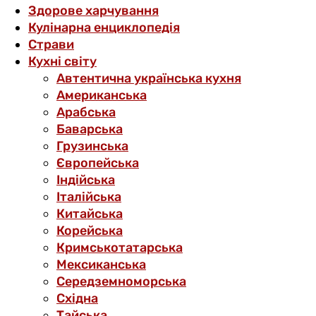
Здорове харчування
Кулінарна енциклопедія
Страви
Кухні світу
Автентична українська кухня
Американська
Арабська
Баварська
Грузинська
Європейська
Індійська
Італійська
Китайська
Корейська
Кримськотатарська
Мексиканська
Середземноморська
Східна
Тайська