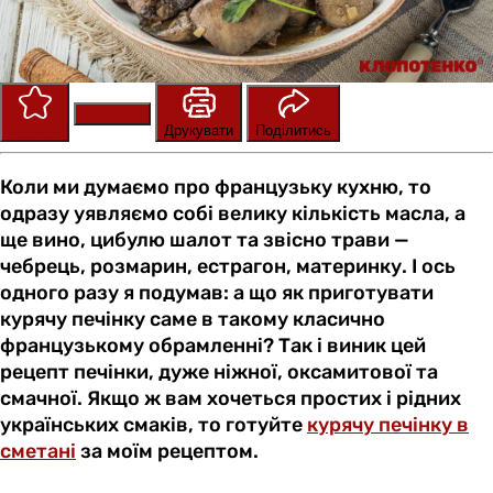
Зберегти
Оцінити
Друкувати
Поділитись
Коли ми думаємо про французьку кухню, то
одразу уявляємо собі велику кількість масла, а
ще вино, цибулю шалот та звісно трави —
чебрець, розмарин, естрагон, материнку. І ось
одного разу я подумав: а що як приготувати
курячу печінку саме в такому класично
французькому обрамленні? Так і виник цей
рецепт печінки, дуже ніжної, оксамитової та
смачної. Якщо ж вам хочеться простих і рідних
українських смаків, то готуйте
курячу печінку в
сметані
за моїм рецептом.