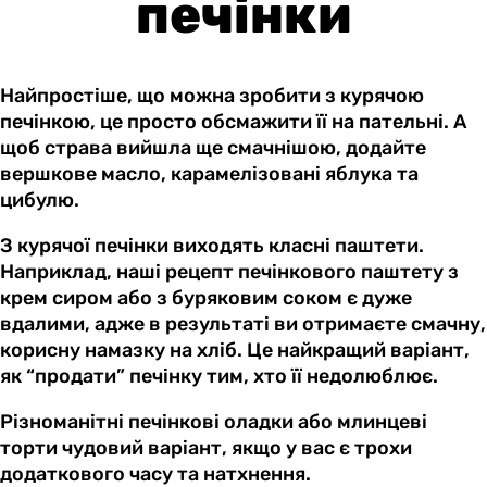
печінки
Найпростіше, що можна зробити з курячою
печінкою, це просто обсмажити її на пательні. А
щоб страва вийшла ще смачнішою, додайте
вершкове масло, карамелізовані яблука та
цибулю.
З курячої печінки виходять класні паштети.
Наприклад, наші рецепт печінкового паштету з
крем сиром або з буряковим соком є дуже
вдалими, адже в результаті ви отримаєте смачну,
корисну намазку на хліб. Це найкращий варіант,
як “продати” печінку тим, хто її недолюблює.
Різноманітні печінкові оладки або млинцеві
торти чудовий варіант, якщо у вас є трохи
додаткового часу та натхнення.