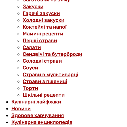
Закуски
Гарячі закуски
Холодні закуски
Коктейлі та напої
Мамині рецепти
Перші страви
Салати
Сендвічі та бутерброди
Солодкі страви
Соуси
Страви в мультиварці
Страви з пшениці
Торти
Шкільні рецепти
Кулінарні лайфхаки
Новини
Здорове харчування
Кулінарна енциклопедія