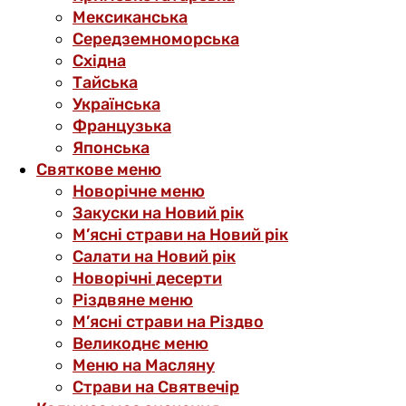
Мексиканська
Середземноморська
Східна
Тайська
Українська
Французька
Японська
Святкове меню
Новорічне меню
Закуски на Новий рік
М’ясні страви на Новий рік
Салати на Новий рік
Новорічні десерти
Різдвяне меню
М’ясні страви на Різдво
Великоднє меню
Меню на Масляну
Страви на Святвечір