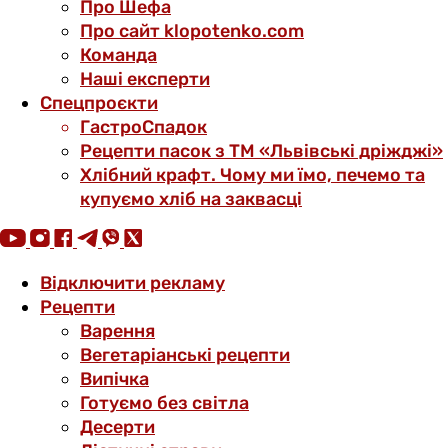
Про Шефа
Про сайт klopotenko.com
Команда
Наші експерти
Спецпроєкти
ГастроСпадок
Рецепти пасок з ТМ «Львівські дріжджі»
Хлібний крафт. Чому ми їмо, печемо та
купуємо хліб на заквасці
Відключити рекламу
Рецепти
Варення
Вегетаріанські рецепти
Випічка
Готуємо без світла
Десерти