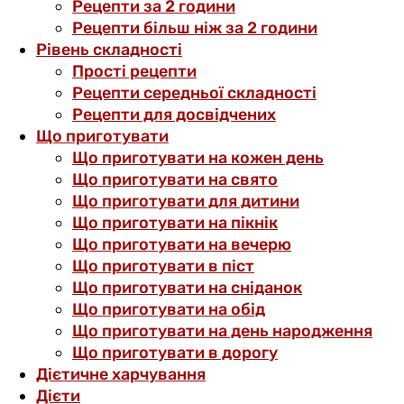
Рецепти за 2 години
Рецепти більш ніж за 2 години
Рівень складності
Прості рецепти
Рецепти середньої складності
Рецепти для досвідчених
Що приготувати
Що приготувати на кожен день
Що приготувати на свято
Що приготувати для дитини
Що приготувати на пікнік
Що приготувати на вечерю
Що приготувати в піст
Що приготувати на сніданок
Що приготувати на обід
Що приготувати на день народження
Що приготувати в дорогу
Дієтичне харчування
Дієти