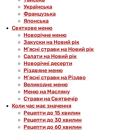
Українська
Французька
Японська
Святкове меню
Новорічне меню
Закуски на Новий рік
М’ясні страви на Новий рік
Салати на Новий рік
Новорічні десерти
Різдвяне меню
М’ясні страви на Різдво
Великоднє меню
Меню на Масляну
Страви на Святвечір
Коли час має значення
Рецепти до 15 хвилин
Рецепти до 30 хвилин
Рецепти до 60 хвилин