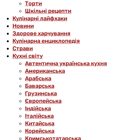
Торти
Шкільні рецепти
Кулінарні лайфхаки
Новини
Здорове харчування
Кулінарна енциклопедія
Страви
Кухні світу
Автентична українська кухня
Американська
Арабська
Баварська
Грузинська
Європейська
Індійська
Італійська
Китайська
Корейська
Кримськотатарська