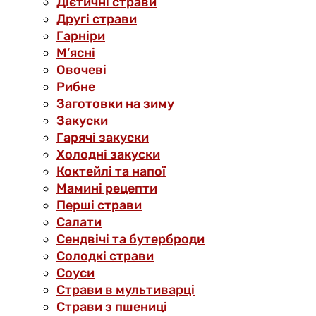
Дієтичні страви
Другі страви
Гарніри
М’ясні
Овочеві
Рибне
Заготовки на зиму
Закуски
Гарячі закуски
Холодні закуски
Коктейлі та напої
Мамині рецепти
Перші страви
Салати
Сендвічі та бутерброди
Солодкі страви
Соуси
Страви в мультиварці
Страви з пшениці