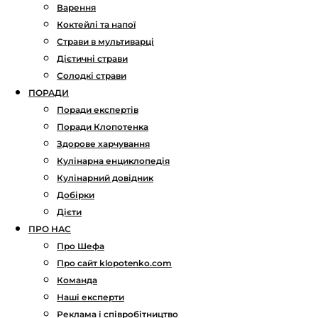
Варення
Коктейлі та напої
Страви в мультиварці
Дієтичні страви
Солодкі страви
ПОРАДИ
Поради експертів
Поради Клопотенка
Здорове харчування
Кулінарна енциклопедія
Кулінарний довідник
Добірки
Дієти
ПРО НАС
Про Шефа
Про сайт klopotenko.com
Команда
Наші експерти
Реклама і співробітництво