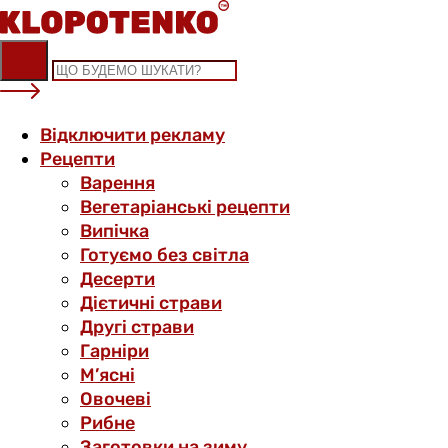
Skip
to
content
Відключити рекламу
Рецепти
Варення
Вегетаріанські рецепти
Випічка
Готуємо без світла
Десерти
Дієтичні страви
Другі страви
Гарніри
М’ясні
Овочеві
Рибне
Заготовки на зиму