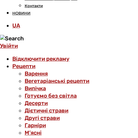
Контакти
НОВИНИ
UA
Увійти
Відключити рекламу
Рецепти
Варення
Вегетаріанські рецепти
Випічка
Готуємо без світла
Десерти
Дієтичні страви
Другі страви
Гарніри
М’ясні