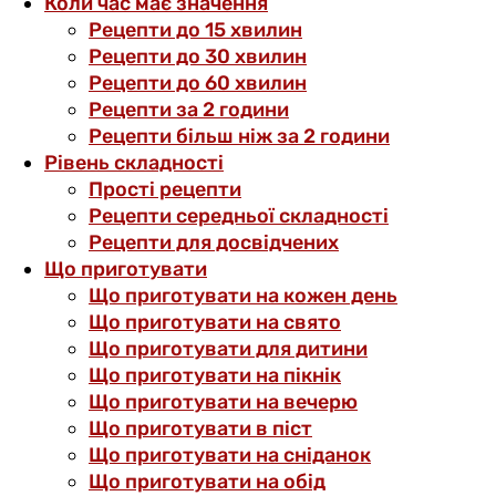
Коли час має значення
Рецепти до 15 хвилин
Рецепти до 30 хвилин
Рецепти до 60 хвилин
Рецепти за 2 години
Рецепти більш ніж за 2 години
Рівень складності
Прості рецепти
Рецепти середньої складності
Рецепти для досвідчених
Що приготувати
Що приготувати на кожен день
Що приготувати на свято
Що приготувати для дитини
Що приготувати на пікнік
Що приготувати на вечерю
Що приготувати в піст
Що приготувати на сніданок
Що приготувати на обід