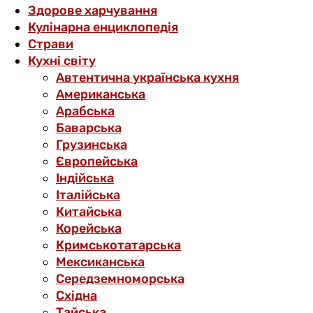
Здорове харчування
Кулінарна енциклопедія
Страви
Кухні світу
Автентична українська кухня
Американська
Арабська
Баварська
Грузинська
Європейська
Індійська
Італійська
Китайська
Корейська
Кримськотатарська
Мексиканська
Середземноморська
Східна
Тайська