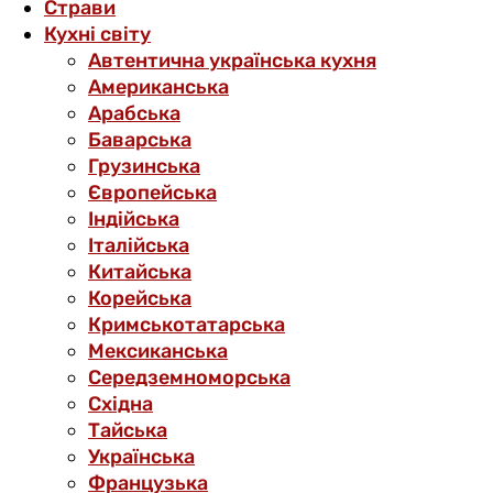
Страви
Кухні світу
Автентична українська кухня
Американська
Арабська
Баварська
Грузинська
Європейська
Індійська
Італійська
Китайська
Корейська
Кримськотатарська
Мексиканська
Середземноморська
Східна
Тайська
Українська
Французька