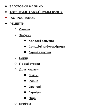
ЗАГОТОВКИ НА ЗИМУ
АВТЕНТИЧНА УКРАЇНСЬКА КУХНЯ
ГАСТРОСПАДОК
РЕЦЕПТИ
Салати
Закуски
Холодні закуски
Сендвічі та бутерброди
Гарячі закуски
Борщ
Перші страви
Другі страви
М’ясні
Рибне
Овочеві
Гарніри
Піца
Випічка