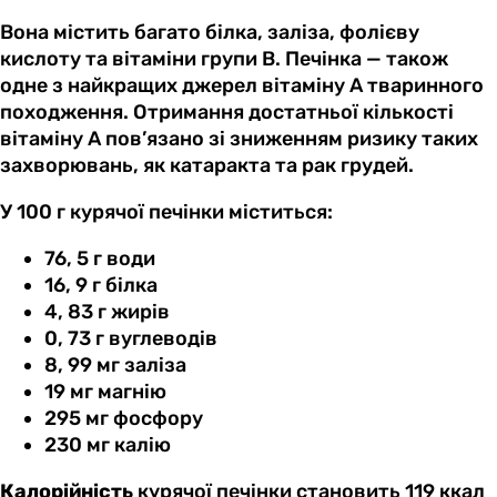
Вона містить багато білка, заліза, фолієву
кислоту та вітаміни групи В. Печінка — також
одне з найкращих джерел вітаміну А тваринного
походження. Отримання достатньої кількості
вітаміну А пов’язано зі зниженням ризику таких
захворювань, як катаракта та рак грудей.
У 100 г курячої печінки міститься:
76, 5 г води
16, 9 г білка
4, 83 г жирів
0, 73 г вуглеводів
8, 99 мг заліза
19 мг магнію
295 мг фосфору
230 мг калію
Калорійність
курячої печінки становить 119 ккал