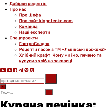
Добірки рецептів
Про нас
Про Шефа
Про сайт klopotenko.com
Команда
Наші експерти
Спецпроєкти
ГастроСпадок
Рецепти пасок з ТМ «Львівські дріжджі»
Хлібний крафт. Чому ми їмо, печемо та
купуємо хліб на заквасці
×
Куряча печінка: