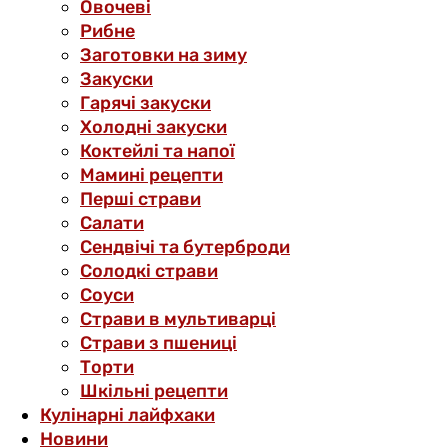
Овочеві
Рибне
Заготовки на зиму
Закуски
Гарячі закуски
Холодні закуски
Коктейлі та напої
Мамині рецепти
Перші страви
Салати
Сендвічі та бутерброди
Солодкі страви
Соуси
Страви в мультиварці
Страви з пшениці
Торти
Шкільні рецепти
Кулінарні лайфхаки
Новини