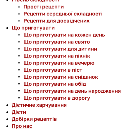
Прості рецепти
Рецепти середньої складності
Рецепти для досвідчених
Що приготувати
Що приготувати на кожен день
Що приготувати на свято
Що приготувати для дитини
Що приготувати на пікнік
Що приготувати на вечерю
Що приготувати в піст
Що приготувати на сніданок
Що приготувати на обід
Що приготувати на день народження
Що приготувати в дорогу
Дієтичне харчування
Дієти
Добірки рецептів
Про нас