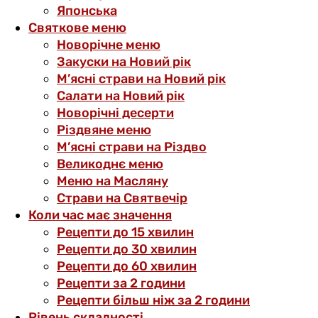
Японська
Святкове меню
Новорічне меню
Закуски на Новий рік
М’ясні страви на Новий рік
Салати на Новий рік
Новорічні десерти
Різдвяне меню
М’ясні страви на Різдво
Великоднє меню
Меню на Масляну
Страви на Святвечір
Коли час має значення
Рецепти до 15 хвилин
Рецепти до 30 хвилин
Рецепти до 60 хвилин
Рецепти за 2 години
Рецепти більш ніж за 2 години
Рівень складності