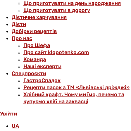
Що приготувати на день народження
Що приготувати в дорогу
Дієтичне харчування
Дієти
Добірки рецептів
Про нас
Про Шефа
Про сайт klopotenko.com
Команда
Наші експерти
Спецпроєкти
ГастроСпадок
Рецепти пасок з ТМ «Львівські дріжджі»
Хлібний крафт. Чому ми їмо, печемо та
купуємо хліб на заквасці
Увійти
UA