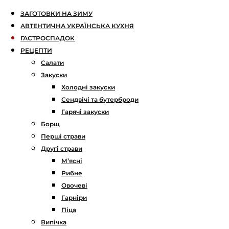
ЗАГОТОВКИ НА ЗИМУ
АВТЕНТИЧНА УКРАЇНСЬКА КУХНЯ
ГАСТРОСПАДОК
РЕЦЕПТИ
Салати
Закуски
Холодні закуски
Сендвічі та бутерброди
Гарячі закуски
Борщ
Перші страви
Другі страви
М’ясні
Рибне
Овочеві
Гарніри
Піца
Випічка