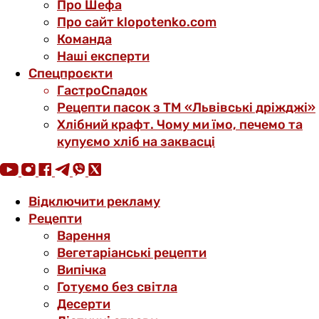
Про Шефа
Про сайт klopotenko.com
Команда
Наші експерти
Спецпроєкти
ГастроСпадок
Рецепти пасок з ТМ «Львівські дріжджі»
Хлібний крафт. Чому ми їмо, печемо та
купуємо хліб на заквасці
Відключити рекламу
Рецепти
Варення
Вегетаріанські рецепти
Випічка
Готуємо без світла
Десерти