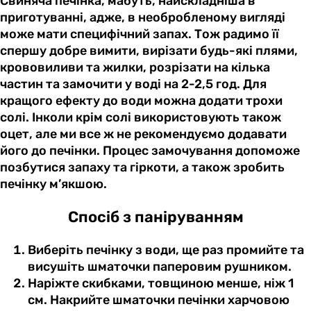
Свиняча печінка, мабуть, найскладніша в
приготуванні, адже, в необробленому вигляді
може мати специфічний запах. Тож радимо її
спершу добре вимити, вирізати будь-які плями,
крововиливи та жилки, розрізати на кілька
частин та замочити у воді на 2-2,5 год. Для
кращого ефекту до води можна додати трохи
солі. Інколи крім солі використовують також
оцет, але ми все ж не рекомендуємо додавати
його до печінки. Процес замочування допоможе
позбутися запаху та гіркоти, а також зробить
печінку м’якшою.
Спосіб з паніруванням
Виберіть печінку з води, ще раз промийте та
висушіть шматочки паперовим рушником.
Наріжте скибками, товщиною менше, ніж 1
см. Накрийте шматочки печінки харчовою