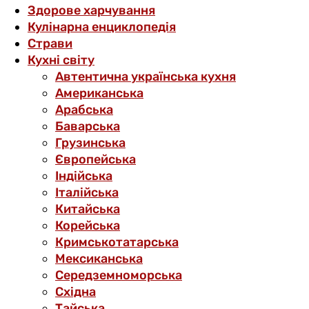
Здорове харчування
Кулінарна енциклопедія
Страви
Кухні світу
Автентична українська кухня
Американська
Арабська
Баварська
Грузинська
Європейська
Індійська
Італійська
Китайська
Корейська
Кримськотатарська
Мексиканська
Середземноморська
Східна
Тайська