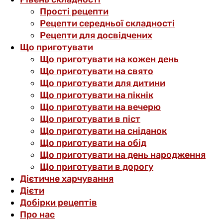
Прості рецепти
Рецепти середньої складності
Рецепти для досвідчених
Що приготувати
Що приготувати на кожен день
Що приготувати на свято
Що приготувати для дитини
Що приготувати на пікнік
Що приготувати на вечерю
Що приготувати в піст
Що приготувати на сніданок
Що приготувати на обід
Що приготувати на день народження
Що приготувати в дорогу
Дієтичне харчування
Дієти
Добірки рецептів
Про нас