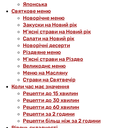
Японська
Святкове меню
Новорічне меню
Закуски на Новий рік
М’ясні страви на Новий рік
Салати на Новий рік
Новорічні десерти
Різдвяне меню
М’ясні страви на Різдво
Великоднє меню
Меню на Масляну
Страви на Святвечір
Коли час має значення
Рецепти до 15 хвилин
Рецепти до 30 хвилин
Рецепти до 60 хвилин
Рецепти за 2 години
Рецепти більш ніж за 2 години
Рівень складності