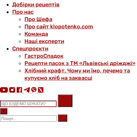
Добірки рецептів
Про нас
Про Шефа
Про сайт klopotenko.com
Команда
Наші експерти
Спецпроєкти
ГастроСпадок
Рецепти пасок з ТМ «Львівські дріжджі»
Хлібний крафт. Чому ми їмо, печемо та
купуємо хліб на заквасці
×