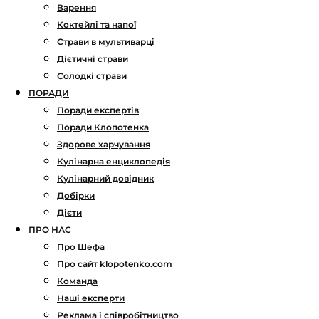
Варення
Коктейлі та напої
Страви в мультиварці
Дієтичні страви
Солодкі страви
ПОРАДИ
Поради експертів
Поради Клопотенка
Здорове харчування
Кулінарна енциклопедія
Кулінарний довідник
Добірки
Дієти
ПРО НАС
Про Шефа
Про сайт klopotenko.com
Команда
Наші експерти
Реклама і співробітництво