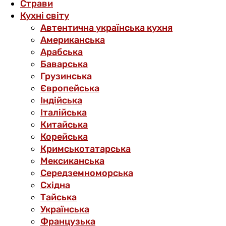
Страви
Кухні світу
Автентична українська кухня
Американська
Арабська
Баварська
Грузинська
Європейська
Індійська
Італійська
Китайська
Корейська
Кримськотатарська
Мексиканська
Середземноморська
Східна
Тайська
Українська
Французька