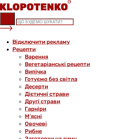
Skip
to
content
Відключити рекламу
Рецепти
Варення
Вегетаріанські рецепти
Випічка
Готуємо без світла
Десерти
Дієтичні страви
Другі страви
Гарніри
М’ясні
Овочеві
Рибне
Заготовки на зиму