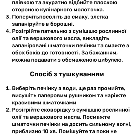
плівкою та акуратно відбийте плоскою
стороною кулінарного молоточка.
Поперчітьпосоліть до смаку, злегка
запаніруйте в борошні.
Розігрійте пательню з сумішшю рослинної
олії та вершкового масла, викладіть
запаніровані шматочки печінки та смажте з
обох боків до готовності. За бажанням,
можна подавати з обсмаженою цибулею.
Спосіб з тушкуванням
Виберіть печінку з води, ще раз промийте,
висушіть паперовим рушником та наріжте
красивими шматочками
Розігрійте сковорідку з сумішшю рослинної
олії та вершкового масла. Посмажте
шматочки печінки на досить сильному вогні,
приблизно 10 хв. Помішуйте та поки не