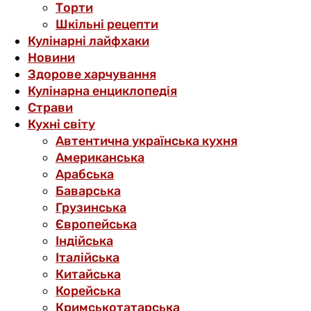
Торти
Шкільні рецепти
Кулінарні лайфхаки
Новини
Здорове харчування
Кулінарна енциклопедія
Страви
Кухні світу
Автентична українська кухня
Американська
Арабська
Баварська
Грузинська
Європейська
Індійська
Італійська
Китайська
Корейська
Кримськотатарська