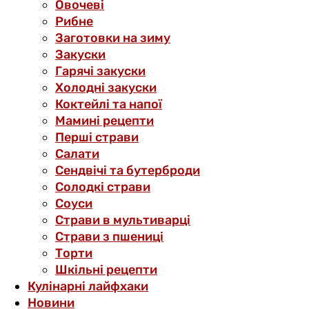
Овочеві
Рибне
Заготовки на зиму
Закуски
Гарячі закуски
Холодні закуски
Коктейлі та напої
Мамині рецепти
Перші страви
Салати
Сендвічі та бутерброди
Солодкі страви
Соуси
Страви в мультиварці
Страви з пшениці
Торти
Шкільні рецепти
Кулінарні лайфхаки
Новини