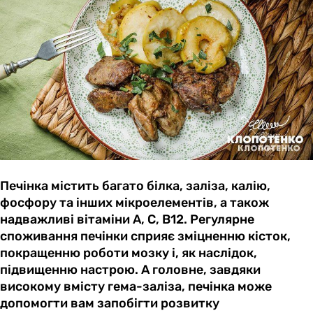
Печінка містить багато білка, заліза, калію,
фосфору та інших мікроелементів, а також
надважливі вітаміни А, С, B12. Регулярне
споживання печінки сприяє зміцненню кісток,
покращенню роботи мозку і, як наслідок,
підвищенню настрою. А головне, завдяки
високому вмісту гема-заліза, печінка може
допомогти вам запобігти розвитку