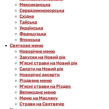
Мексиканська
Середземноморська
Східна
Тайська
Українська
Французька
Японська
Святкове меню
Новорічне меню
Закуски на Новий рік
М’ясні страви на Новий рік
Салати на Новий рік
Новорічні десерти
Різдвяне меню
М’ясні страви на Різдво
Великоднє меню
Меню на Масляну
Страви на Святвечір