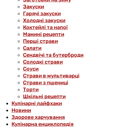
Закуски
Гарячі закуски
Холодні закуски
Коктейлі та напої
Мамині рецепти
Перші страви
Салати
Сендвічі та бутерброди
Солодкі страви
Соуси
Страви в мультиварці
Страви з пшениці
Торти
Шкільні рецепти
Кулінарні лайфхаки
Новини
Здорове харчування
Кулінарна енциклопедія