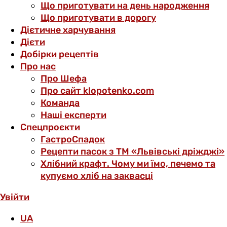
Що приготувати на день народження
Що приготувати в дорогу
Дієтичне харчування
Дієти
Добірки рецептів
Про нас
Про Шефа
Про сайт klopotenko.com
Команда
Наші експерти
Спецпроєкти
ГастроСпадок
Рецепти пасок з ТМ «Львівські дріжджі»
Хлібний крафт. Чому ми їмо, печемо та
купуємо хліб на заквасці
Увійти
UA