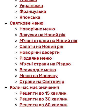
Українська
Французька
Японська
Святкове меню
Новорічне меню
Закуски на Новий рік
М’ясні страви на Новий рік
Салати на Новий рік
Новорічні десерти
Різдвяне меню
М’ясні страви на Різдво
Великоднє меню
Меню на Масляну
Страви на Святвечір
Коли час має значення
Рецепти до 15 хвилин
Рецепти до 30 хвилин
Рецепти до 60 хвилин