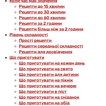
Коли час має значення
Рецепти до 15 хвилин
Рецепти до 30 хвилин
Рецепти до 60 хвилин
Рецепти за 2 години
Рецепти більш ніж за 2 години
Рівень складності
Прості рецепти
Рецепти середньої складності
Рецепти для досвідчених
Що приготувати
Що приготувати на кожен день
Що приготувати на свято
Що приготувати для дитини
Що приготувати на пікнік
Що приготувати на вечерю
Що приготувати в піст
Що приготувати на сніданок
Що приготувати на обід