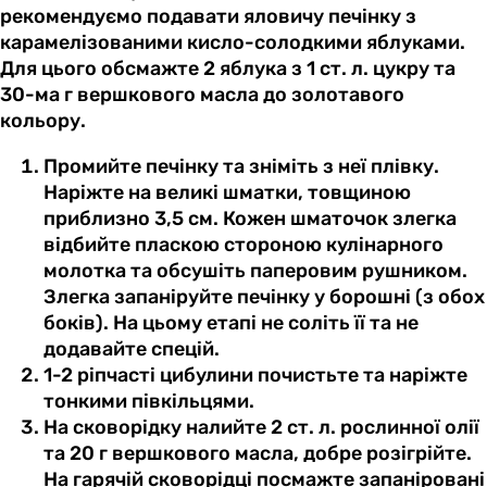
рекомендуємо подавати яловичу печінку з
карамелізованими кисло-солодкими яблуками.
Для цього обсмажте 2 яблука з 1 ст. л. цукру та
30-ма г вершкового масла до золотавого
кольору.
Промийте печінку та зніміть з неї плівку.
Наріжте на великі шматки, товщиною
приблизно 3,5 см. Кожен шматочок злегка
відбийте пласкою стороною кулінарного
молотка та обсушіть паперовим рушником.
Злегка запаніруйте печінку у борошні (з обох
боків). На цьому етапі не соліть її та не
додавайте спецій.
1-2 ріпчасті цибулини почистьте та наріжте
тонкими півкільцями.
На сковорідку налийте 2 ст. л. рослинної олії
та 20 г вершкового масла, добре розігрійте.
На гарячій сковорідці посмажте запаніровані