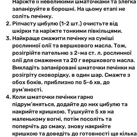
Наріжте її невеликими шматочками та злегка
запаніруйте в борошні. На цьому етапі не
соліть печінку.
Ріпчасту цибулю (1-2 шт.) очистьте від
шкірки та наріжте тонкими півкільцями.
Найкраще смажити печінку на суміші
рослинної олії та вершкового масла. Тож,
розігрійте пательню з 2-ма ст. л. рослинної
олії для смаження та 20 г вершкового масла.
Викладіть запаніровані шматочки печінки на
розігріту сковорідку, в один шар. Смажте з
обох боків, приблизно по 5-6 хв, до
рум’яності.
Коли шматочки печінки гарно
підрум’яняться, додайте до них цибулю та
накрийте кришкою. Тушкуйте 5 хв на
маленькому вогні, потім посоліть та
поперчіть до смаку, знову накрийте
кришкою та доведіть до готовності ще кілька