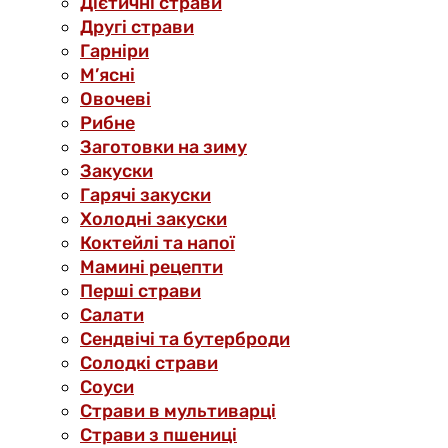
Дієтичні страви
Другі страви
Гарніри
М’ясні
Овочеві
Рибне
Заготовки на зиму
Закуски
Гарячі закуски
Холодні закуски
Коктейлі та напої
Мамині рецепти
Перші страви
Салати
Сендвічі та бутерброди
Солодкі страви
Соуси
Страви в мультиварці
Страви з пшениці