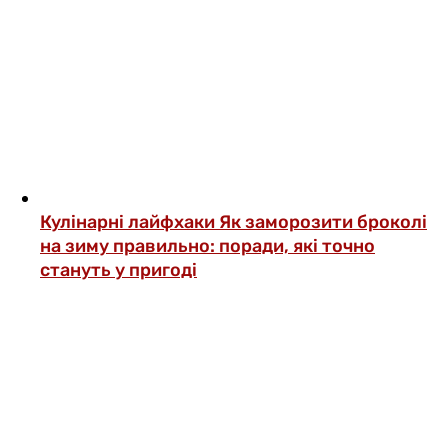
Кулінарні лайфхаки
Як заморозити броколі
на зиму правильно: поради, які точно
стануть у пригоді