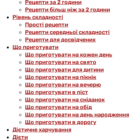
Рецепти за 2 години
Рецепти більш ніж за 2 години
Рівень складності
Прості рецепти
Рецепти середньої складності
Рецепти для досвідчених
Що приготувати
Що приготувати на кожен день
Що приготувати на свято
Що приготувати для дитини
Що приготувати на пікнік
Що приготувати на вечерю
Що приготувати в піст
Що приготувати на сніданок
Що приготувати на обід
Що приготувати на день народження
Що приготувати в дорогу
Дієтичне харчування
Дієти