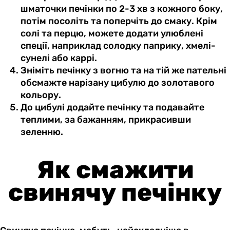
шматочки печінки по 2-3 хв з кожного боку,
потім посоліть та поперчіть до смаку. Крім
солі та перцю, можете додати улюблені
спеції, наприклад солодку паприку, хмелі-
сунелі або каррі.
Зніміть печінку з вогню та на тій же пательні
обсмажте нарізану цибулю до золотавого
кольору.
До цибулі додайте печінку та подавайте
теплими, за бажанням, прикрасивши
зеленню.
Як смажити
свинячу печінку