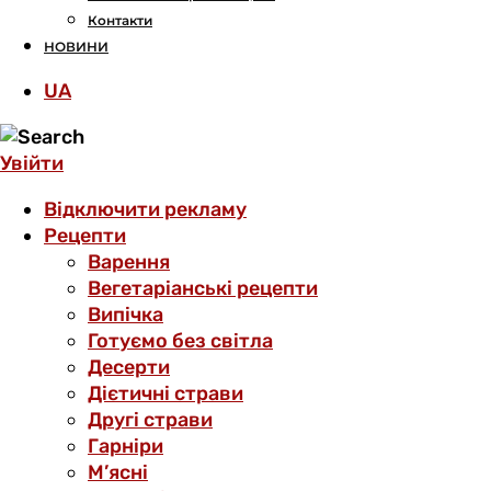
Контакти
НОВИНИ
UA
Увійти
Відключити рекламу
Рецепти
Варення
Вегетаріанські рецепти
Випічка
Готуємо без світла
Десерти
Дієтичні страви
Другі страви
Гарніри
М’ясні