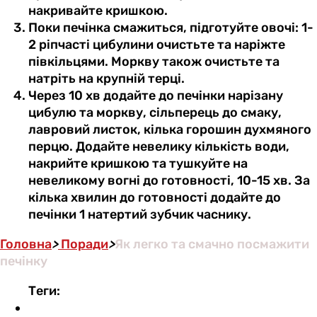
накривайте кришкою.
Поки печінка смажиться, підготуйте овочі: 1-
2 ріпчасті цибулини очистьте та наріжте
півкільцями. Моркву також очистьте та
натріть на крупній терці.
Через 10 хв додайте до печінки нарізану
цибулю та моркву, сільперець до смаку,
лавровий листок, кілька горошин духмяного
перцю. Додайте невелику кількість води,
накрийте кришкою та тушкуйте на
невеликому вогні до готовності, 10-15 хв. За
кілька хвилин до готовності додайте до
печінки 1 натертий зубчик часнику.
Головна
>
Поради
>
Як легко та смачно посмажити
печінку
Теги: