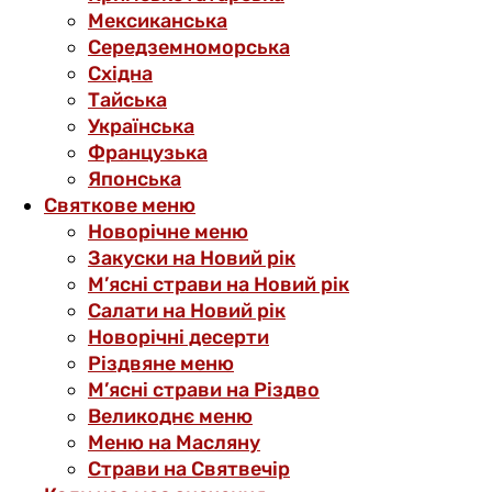
Мексиканська
Середземноморська
Східна
Тайська
Українська
Французька
Японська
Святкове меню
Новорічне меню
Закуски на Новий рік
М’ясні страви на Новий рік
Салати на Новий рік
Новорічні десерти
Різдвяне меню
М’ясні страви на Різдво
Великоднє меню
Меню на Масляну
Страви на Святвечір