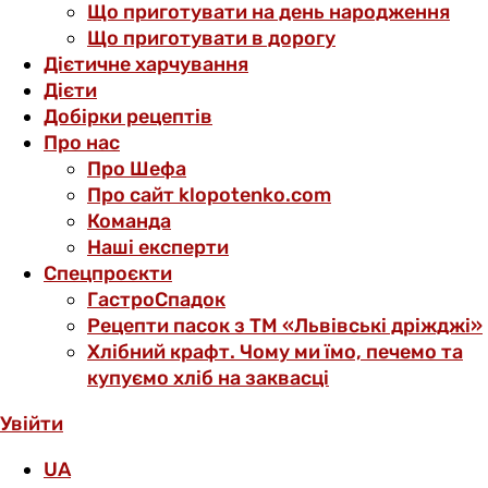
Що приготувати на день народження
Що приготувати в дорогу
Дієтичне харчування
Дієти
Добірки рецептів
Про нас
Про Шефа
Про сайт klopotenko.com
Команда
Наші експерти
Спецпроєкти
ГастроСпадок
Рецепти пасок з ТМ «Львівські дріжджі»
Хлібний крафт. Чому ми їмо, печемо та
купуємо хліб на заквасці
Увійти
UA