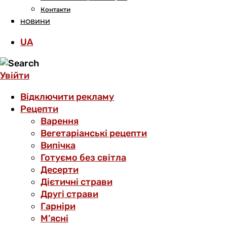
Контакти
НОВИНИ
UA
Увійти
Відключити рекламу
Рецепти
Варення
Вегетаріанські рецепти
Випічка
Готуємо без світла
Десерти
Дієтичні страви
Другі страви
Гарніри
М’ясні