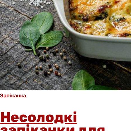
Запіканка
Несолодкі
запіканки для