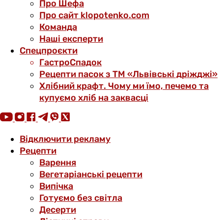
Про Шефа
Про сайт klopotenko.com
Команда
Наші експерти
Спецпроєкти
ГастроСпадок
Рецепти пасок з ТМ «Львівські дріжджі»
Хлібний крафт. Чому ми їмо, печемо та
купуємо хліб на заквасці
Відключити рекламу
Рецепти
Варення
Вегетаріанські рецепти
Випічка
Готуємо без світла
Десерти