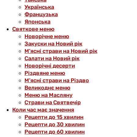
Українська
Французька
Японська
Святкове меню
Новорічне меню
Закуски на Новий рік
М’ясні страви на Новий рік
Салати на Новий рік
Новорічні десерти
Різдвяне меню
М’ясні страви на Різдво
Великоднє меню
Меню на Масляну
Страви на Святвечір
Коли час має значення
Рецепти до 15 хвилин
Рецепти до 30 хвилин
Рецепти до 60 хвилин