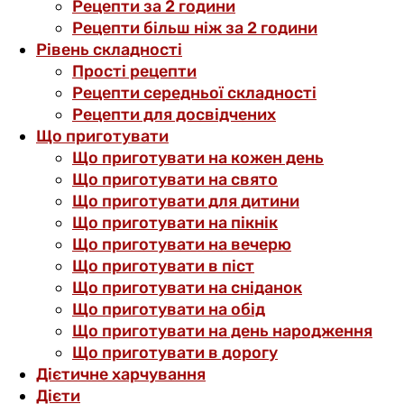
Рецепти за 2 години
Рецепти більш ніж за 2 години
Рівень складності
Прості рецепти
Рецепти середньої складності
Рецепти для досвідчених
Що приготувати
Що приготувати на кожен день
Що приготувати на свято
Що приготувати для дитини
Що приготувати на пікнік
Що приготувати на вечерю
Що приготувати в піст
Що приготувати на сніданок
Що приготувати на обід
Що приготувати на день народження
Що приготувати в дорогу
Дієтичне харчування
Дієти