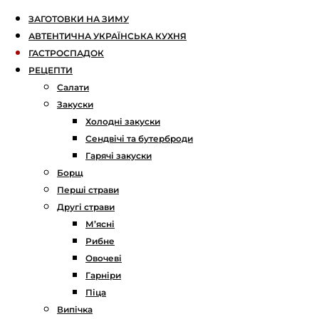
ЗАГОТОВКИ НА ЗИМУ
АВТЕНТИЧНА УКРАЇНСЬКА КУХНЯ
ГАСТРОСПАДОК
РЕЦЕПТИ
Салати
Закуски
Холодні закуски
Сендвічі та бутерброди
Гарячі закуски
Борщ
Перші страви
Другі страви
М’ясні
Рибне
Овочеві
Гарніри
Піца
Випічка