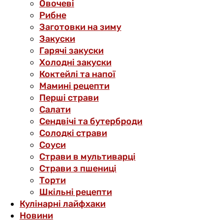
Овочеві
Рибне
Заготовки на зиму
Закуски
Гарячі закуски
Холодні закуски
Коктейлі та напої
Мамині рецепти
Перші страви
Салати
Сендвічі та бутерброди
Солодкі страви
Соуси
Страви в мультиварці
Страви з пшениці
Торти
Шкільні рецепти
Кулінарні лайфхаки
Новини