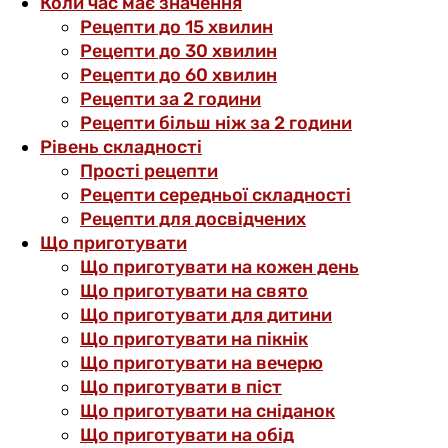
Коли час має значення
Рецепти до 15 хвилин
Рецепти до 30 хвилин
Рецепти до 60 хвилин
Рецепти за 2 години
Рецепти більш ніж за 2 години
Рівень складності
Прості рецепти
Рецепти середньої складності
Рецепти для досвідчених
Що приготувати
Що приготувати на кожен день
Що приготувати на свято
Що приготувати для дитини
Що приготувати на пікнік
Що приготувати на вечерю
Що приготувати в піст
Що приготувати на сніданок
Що приготувати на обід