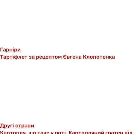
Гарніри
Тартіфлет за рецептом Євгена Клопотенка
Другі страви
Картопля, що таке у роті. Картопляний гратен від