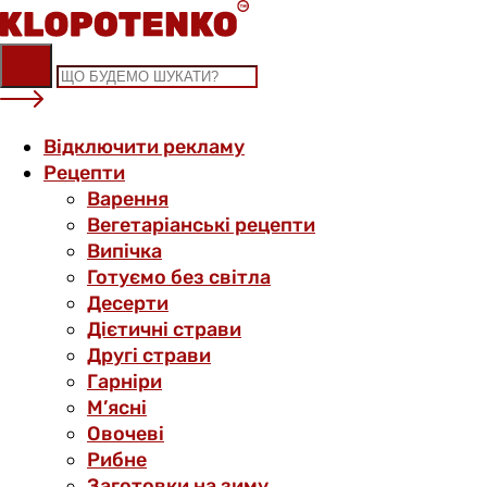
Skip
to
content
Відключити рекламу
Рецепти
Варення
Вегетаріанські рецепти
Випічка
Готуємо без світла
Десерти
Дієтичні страви
Другі страви
Гарніри
М’ясні
Овочеві
Рибне
Заготовки на зиму