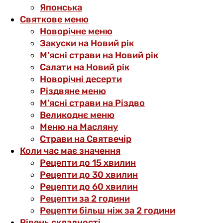
Японська
Святкове меню
Новорічне меню
Закуски на Новий рік
М’ясні страви на Новий рік
Салати на Новий рік
Новорічні десерти
Різдвяне меню
М’ясні страви на Різдво
Великоднє меню
Меню на Масляну
Страви на Святвечір
Коли час має значення
Рецепти до 15 хвилин
Рецепти до 30 хвилин
Рецепти до 60 хвилин
Рецепти за 2 години
Рецепти більш ніж за 2 години
Рівень складності