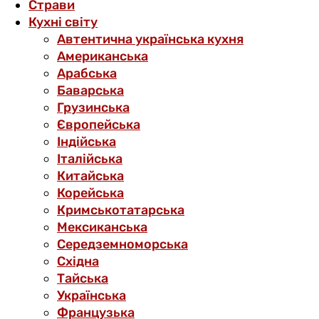
Страви
Кухні світу
Автентична українська кухня
Американська
Арабська
Баварська
Грузинська
Європейська
Індійська
Італійська
Китайська
Корейська
Кримськотатарська
Мексиканська
Середземноморська
Східна
Тайська
Українська
Французька