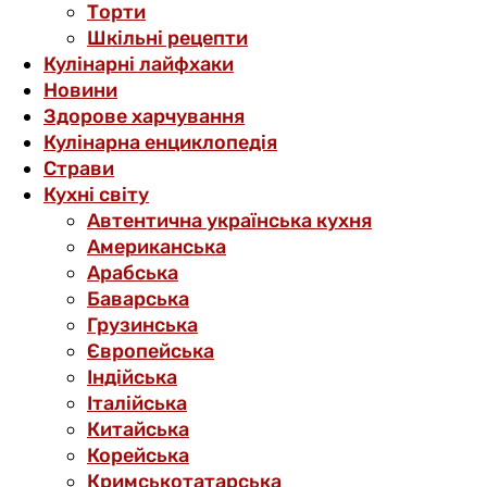
Торти
Шкільні рецепти
Кулінарні лайфхаки
Новини
Здорове харчування
Кулінарна енциклопедія
Страви
Кухні світу
Автентична українська кухня
Американська
Арабська
Баварська
Грузинська
Європейська
Індійська
Італійська
Китайська
Корейська
Кримськотатарська