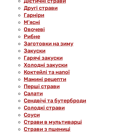
Дієтичні страви
Другі страви
Гарніри
М’ясні
Овочеві
Рибне
Заготовки на зиму
Закуски
Гарячі закуски
Холодні закуски
Коктейлі та напої
Мамині рецепти
Перші страви
Салати
Сендвічі та бутерброди
Солодкі страви
Соуси
Страви в мультиварці
Страви з пшениці