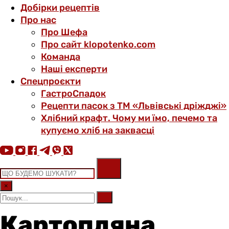
Добірки рецептів
Про нас
Про Шефа
Про сайт klopotenko.com
Команда
Наші експерти
Спецпроєкти
ГастроСпадок
Рецепти пасок з ТМ «Львівські дріжджі»
Хлібний крафт. Чому ми їмо, печемо та
купуємо хліб на заквасці
×
Картопляна