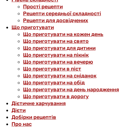
Прості рецепти
Рецепти середньої складності
Рецепти для досвідчених
Що приготувати
Що приготувати на кожен день
Що приготувати на свято
Що приготувати для дитини
Що приготувати на пікнік
Що приготувати на вечерю
Що приготувати в піст
Що приготувати на сніданок
Що приготувати на обід
Що приготувати на день народження
Що приготувати в дорогу
Дієтичне харчування
Дієти
Добірки рецептів
Про нас