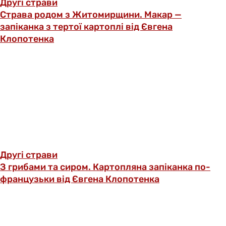
Другі страви
Страва родом з Житомирщини. Макар —
запіканка з тертої картоплі від Євгена
Клопотенка
Другі страви
З грибами та сиром. Картопляна запіканка по-
французьки від Євгена Клопотенка