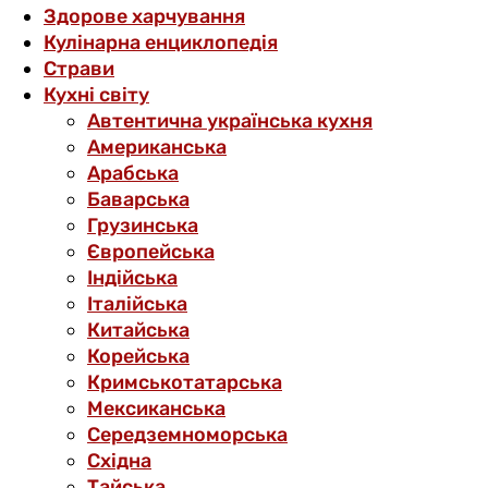
Здорове харчування
Кулінарна енциклопедія
Страви
Кухні світу
Автентична українська кухня
Американська
Арабська
Баварська
Грузинська
Європейська
Індійська
Італійська
Китайська
Корейська
Кримськотатарська
Мексиканська
Середземноморська
Східна
Тайська