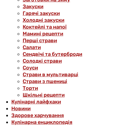
Закуски
Гарячі закуски
Холодні закуски
Коктейлі та напої
Мамині рецепти
Перші страви
Салати
Сендвічі та бутерброди
Солодкі страви
Соуси
Страви в мультиварці
Страви з пшениці
Торти
Шкільні рецепти
Кулінарні лайфхаки
Новини
Здорове харчування
Кулінарна енциклопедія