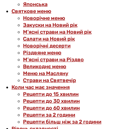
Японська
Святкове меню
Новорічне меню
Закуски на Новий рік
М’ясні страви на Новий рік
Салати на Новий рік
Новорічні десерти
Різдвяне меню
М’ясні страви на Різдво
Великоднє меню
Меню на Масляну
Страви на Святвечір
Коли час має значення
Рецепти до 15 хвилин
Рецепти до 30 хвилин
Рецепти до 60 хвилин
Рецепти за 2 години
Рецепти більш ніж за 2 години
Рівень складності