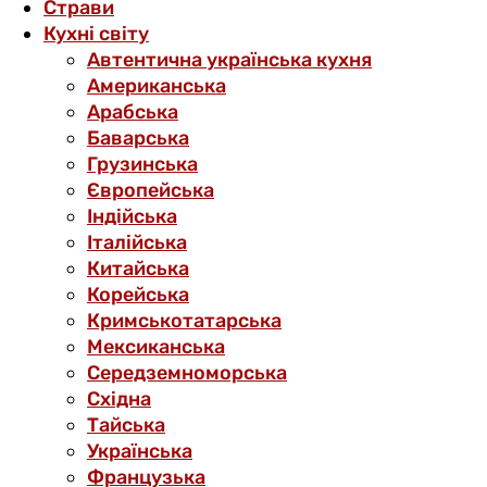
Страви
Кухні світу
Автентична українська кухня
Американська
Арабська
Баварська
Грузинська
Європейська
Індійська
Італійська
Китайська
Корейська
Кримськотатарська
Мексиканська
Середземноморська
Східна
Тайська
Українська
Французька