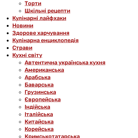
Торти
Шкільні рецепти
Кулінарні лайфхаки
Новини
Здорове харчування
Кулінарна енциклопедія
Страви
Кухні світу
Автентична українська кухня
Американська
Арабська
Баварська
Грузинська
Європейська
Індійська
Італійська
Китайська
Корейська
Кримськотатарська