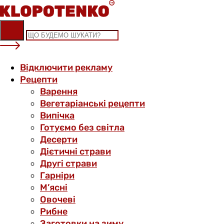
Skip
to
content
Відключити рекламу
Рецепти
Варення
Вегетаріанські рецепти
Випічка
Готуємо без світла
Десерти
Дієтичні страви
Другі страви
Гарніри
М’ясні
Овочеві
Рибне
Заготовки на зиму