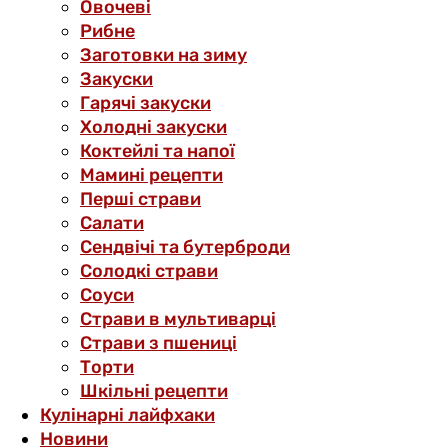
Овочеві
Рибне
Заготовки на зиму
Закуски
Гарячі закуски
Холодні закуски
Коктейлі та напої
Мамині рецепти
Перші страви
Салати
Сендвічі та бутерброди
Солодкі страви
Соуси
Страви в мультиварці
Страви з пшениці
Торти
Шкільні рецепти
Кулінарні лайфхаки
Новини