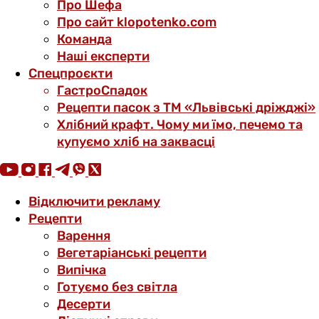
Про Шефа
Про сайт klopotenko.com
Команда
Наші експерти
Спецпроєкти
ГастроСпадок
Рецепти пасок з ТМ «Львівські дріжджі»
Хлібний крафт. Чому ми їмо, печемо та
купуємо хліб на заквасці
Відключити рекламу
Рецепти
Варення
Вегетаріанські рецепти
Випічка
Готуємо без світла
Десерти