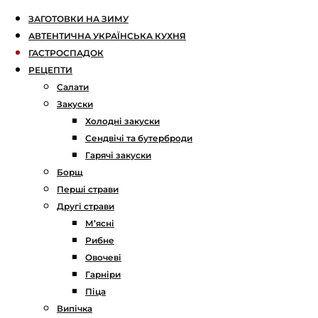
ЗАГОТОВКИ НА ЗИМУ
АВТЕНТИЧНА УКРАЇНСЬКА КУХНЯ
ГАСТРОСПАДОК
РЕЦЕПТИ
Салати
Закуски
Холодні закуски
Сендвічі та бутерброди
Гарячі закуски
Борщ
Перші страви
Другі страви
М’ясні
Рибне
Овочеві
Гарніри
Піца
Випічка