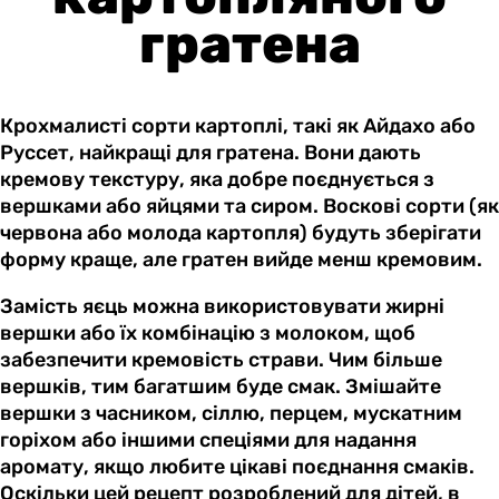
гратена
Крохмалисті сорти картоплі, такі як Айдахо або
Руссет, найкращі для гратена. Вони дають
кремову текстуру, яка добре поєднується з
вершками або яйцями та сиром. Воскові сорти (як
червона або молода картопля) будуть зберігати
форму краще, але гратен вийде менш кремовим.
Замість яєць можна використовувати жирні
вершки або їх комбінацію з молоком, щоб
забезпечити кремовість страви. Чим більше
вершків, тим багатшим буде смак. Змішайте
вершки з часником, сіллю, перцем, мускатним
горіхом або іншими спеціями для надання
аромату, якщо любите цікаві поєднання смаків.
Оскільки цей рецепт розроблений для дітей, в