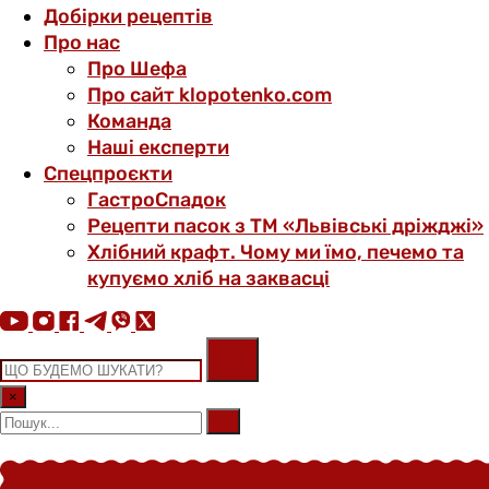
Добірки рецептів
Про нас
Про Шефа
Про сайт klopotenko.com
Команда
Наші експерти
Спецпроєкти
ГастроСпадок
Рецепти пасок з ТМ «Львівські дріжджі»
Хлібний крафт. Чому ми їмо, печемо та
купуємо хліб на заквасці
×