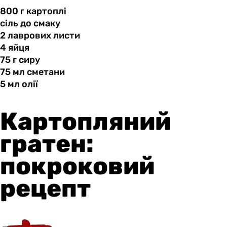
800 г
картоплі
сіль до
смаку
2 лаврових
листи
4 яйця
75 г
сиру
75 мл
сметани
5 мл
олії
Картопляний
гратен:
покроковий
рецепт