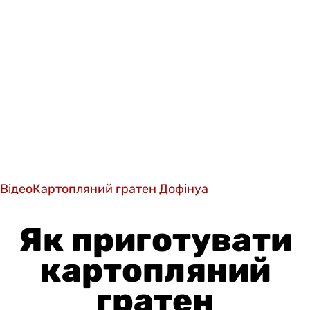
Відео
Картопляний гратен Дофінуа
Як приготувати
картопляний
гратен