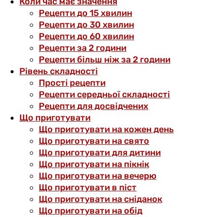
Коли час має значення
Рецепти до 15 хвилин
Рецепти до 30 хвилин
Рецепти до 60 хвилин
Рецепти за 2 години
Рецепти більш ніж за 2 години
Рівень складності
Прості рецепти
Рецепти середньої складності
Рецепти для досвідчених
Що приготувати
Що приготувати на кожен день
Що приготувати на свято
Що приготувати для дитини
Що приготувати на пікнік
Що приготувати на вечерю
Що приготувати в піст
Що приготувати на сніданок
Що приготувати на обід