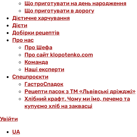
Що приготувати на день народження
Що приготувати в дорогу
Дієтичне харчування
Дієти
Добірки рецептів
Про нас
Про Шефа
Про сайт klopotenko.com
Команда
Наші експерти
Спецпроєкти
ГастроСпадок
Рецепти пасок з ТМ «Львівські дріжджі»
Хлібний крафт. Чому ми їмо, печемо та
купуємо хліб на заквасці
Увійти
UA