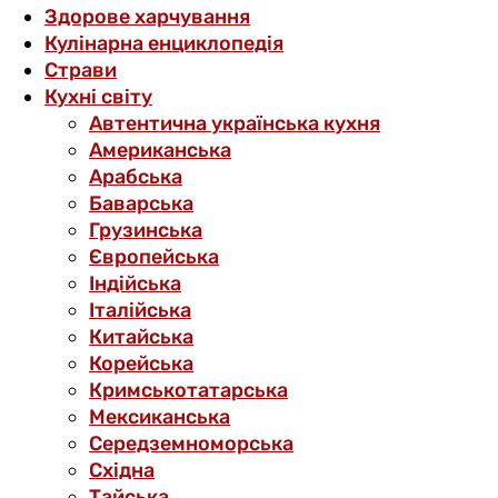
Здорове харчування
Кулінарна енциклопедія
Страви
Кухні світу
Автентична українська кухня
Американська
Арабська
Баварська
Грузинська
Європейська
Індійська
Італійська
Китайська
Корейська
Кримськотатарська
Мексиканська
Середземноморська
Східна
Тайська