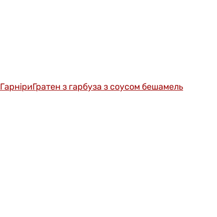
Гарніри
Гратен з гарбуза з соусом бешамель