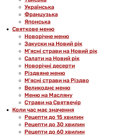
Українська
Французька
Японська
Святкове меню
Новорічне меню
Закуски на Новий рік
М’ясні страви на Новий рік
Салати на Новий рік
Новорічні десерти
Різдвяне меню
М’ясні страви на Різдво
Великоднє меню
Меню на Масляну
Страви на Святвечір
Коли час має значення
Рецепти до 15 хвилин
Рецепти до 30 хвилин
Рецепти до 60 хвилин