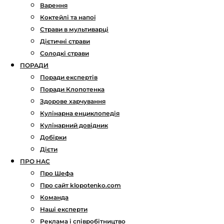
Варення
Коктейлі та напої
Страви в мультиварці
Дієтичні страви
Солодкі страви
ПОРАДИ
Поради експертів
Поради Клопотенка
Здорове харчування
Кулінарна енциклопедія
Кулінарний довідник
Добірки
Дієти
ПРО НАС
Про Шефа
Про сайт klopotenko.com
Команда
Наші експерти
Реклама і співробітництво