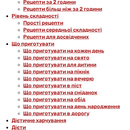
Рецепти за 2 години
Рецепти більш ніж за 2 години
Рівень складності
Прості рецепти
Рецепти середньої складності
Рецепти для досвідчених
Що приготувати
Що приготувати на кожен день
Що приготувати на свято
Що приготувати для дитини
Що приготувати на пікнік
Що приготувати на вечерю
Що приготувати в піст
Що приготувати на сніданок
Що приготувати на обід
Що приготувати на день народження
Що приготувати в дорогу
Дієтичне харчування
Дієти