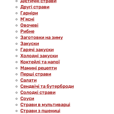
Дієтичні страви
Другі страви
Гарніри
М’ясні
Овочеві
Рибне
Заготовки на зиму
Закуски
Гарячі закуски
Холодні закуски
Коктейлі та напої
Мамині рецепти
Перші страви
Салати
Сендвічі та бутерброди
Солодкі страви
Соуси
Страви в мультиварці
Страви з пшениці