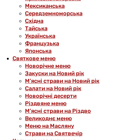
Мексиканська
Середземноморська
Східна
Тайська
Українська
Французька
Японська
Святкове меню
Новорічне меню
Закуски на Новий рік
М’ясні страви на Новий рік
Салати на Новий рік
Новорічні десерти
Різдвяне меню
М’ясні страви на Різдво
Великоднє меню
Меню на Масляну
Страви на Святвечір