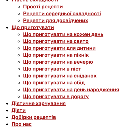
Прості рецепти
Рецепти середньої складності
Рецепти для досвідчених
Що приготувати
Що приготувати на кожен день
Що приготувати на свято
Що приготувати для дитини
Що приготувати на пікнік
Що приготувати на вечерю
Що приготувати в піст
Що приготувати на сніданок
Що приготувати на обід
Що приготувати на день народження
Що приготувати в дорогу
Дієтичне харчування
Дієти
Добірки рецептів
Про нас