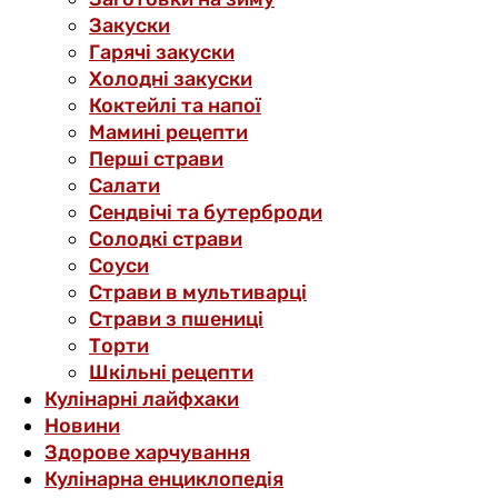
Закуски
Гарячі закуски
Холодні закуски
Коктейлі та напої
Мамині рецепти
Перші страви
Салати
Сендвічі та бутерброди
Солодкі страви
Соуси
Страви в мультиварці
Страви з пшениці
Торти
Шкільні рецепти
Кулінарні лайфхаки
Новини
Здорове харчування
Кулінарна енциклопедія