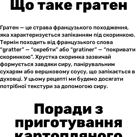
Що таке гратен
Гратен — це страва французького походження,
яка характеризується запіканням під скоринкою.
Термін походить від французького слова
“gratter” — “скребти” або “gratiner” — “покривати
скоринкою”. Хрустка скоринка зазвичай
формується завдяки сиру, панірувальним
сухарям або вершковому соусу, що запікається в
духовці. У цьому рецепті ми будемо досягати
потрібної текстури за допомогою сиру.
Поради з
приготування
картопляного