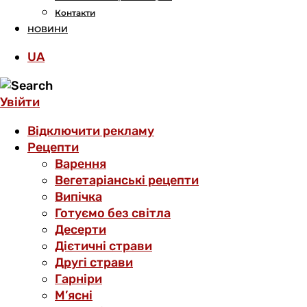
Контакти
НОВИНИ
UA
Увійти
Відключити рекламу
Рецепти
Варення
Вегетаріанські рецепти
Випічка
Готуємо без світла
Десерти
Дієтичні страви
Другі страви
Гарніри
М’ясні