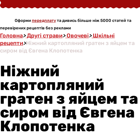
Оформи
передплату
та дивись більше ніж 5000 статей та
перевірених рецептів без реклами
Головна
>
Другі страви
>
Овочеві
>
Шкільні
рецепти
>
Ніжний картопляний гратен з яйцем та
сиром від Євгена Клопотенка
Ніжний
картопляний
гратен з яйцем та
сиром від Євгена
Клопотенка