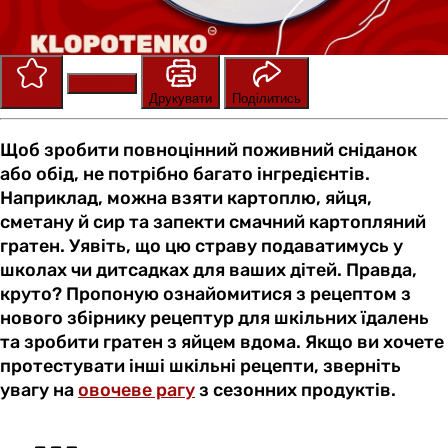
Зберегти
Оцінити
Друкувати
Поділитись
Щоб зробити повноцінний поживний сніданок
або обід, не потрібно багато інгредієнтів.
Наприклад, можна взяти картоплю, яйця,
сметану й сир та запекти смачний картопляний
гратен. Уявіть, що цю страву подаватимусь у
школах чи дитсадках для ваших дітей. Правда,
круто? Пропоную ознайомитися з рецептом з
нового збірнику рецептур для шкільних їдалень
та зробити гратен з яйцем вдома. Якщо ви хочете
протестувати інші шкільні рецепти, зверніть
увагу на
овочеве рагу
з сезонних продуктів.