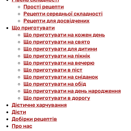
Прості рецепти
Рецепти середньої складності
Рецепти для досвідчених
Що приготувати
Що приготувати на кожен день
Що приготувати на свято
Що приготувати для дитини
Що приготувати на пікнік
Що приготувати на вечерю
Що приготувати в піст
Що приготувати на сніданок
Що приготувати на обід
Що приготувати на день народження
Що приготувати в дорогу
Дієтичне харчування
Дієти
Добірки рецептів
Про нас