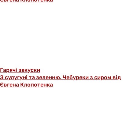
Гарячі закуски
З сулугуні та зеленню. Чебуреки з сиром від
Євгена Клопотенка