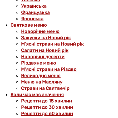
Українська
Французька
Японська
Святкове меню
Новорічне меню
Закуски на Новий рік
М’ясні страви на Новий рік
Салати на Новий рік
Новорічні десерти
Різдвяне меню
М’ясні страви на Різдво
Великоднє меню
Меню на Масляну
Страви на Святвечір
Коли час має значення
Рецепти до 15 хвилин
Рецепти до 30 хвилин
Рецепти до 60 хвилин