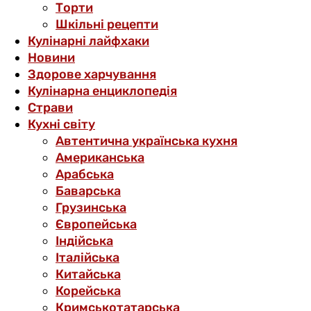
Торти
Шкільні рецепти
Кулінарні лайфхаки
Новини
Здорове харчування
Кулінарна енциклопедія
Страви
Кухні світу
Автентична українська кухня
Американська
Арабська
Баварська
Грузинська
Європейська
Індійська
Італійська
Китайська
Корейська
Кримськотатарська