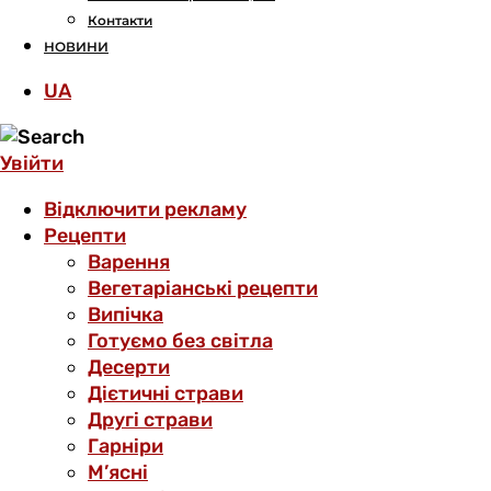
Контакти
НОВИНИ
UA
Увійти
Відключити рекламу
Рецепти
Варення
Вегетаріанські рецепти
Випічка
Готуємо без світла
Десерти
Дієтичні страви
Другі страви
Гарніри
М’ясні