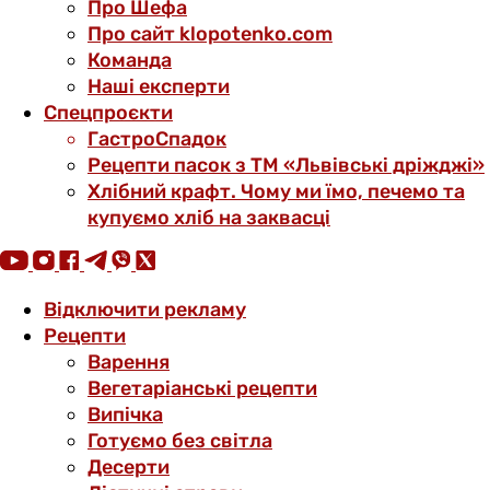
Про Шефа
Про сайт klopotenko.com
Команда
Наші експерти
Спецпроєкти
ГастроСпадок
Рецепти пасок з ТМ «Львівські дріжджі»
Хлібний крафт. Чому ми їмо, печемо та
купуємо хліб на заквасці
Відключити рекламу
Рецепти
Варення
Вегетаріанські рецепти
Випічка
Готуємо без світла
Десерти