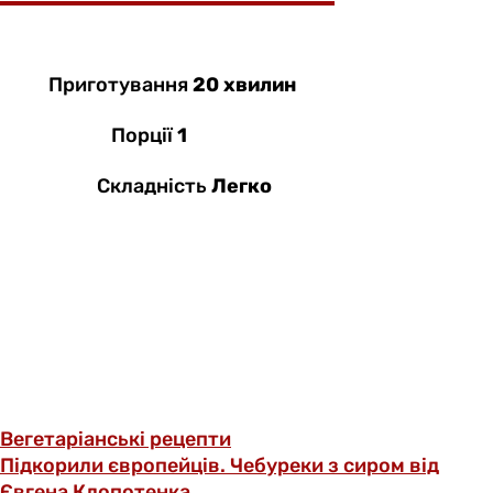
Приготування
20 хвилин
Порції
1
Складність
Легко
Вегетаріанські рецепти
Підкорили європейців. Чебуреки з сиром від
Євгена Клопотенка