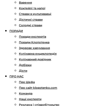
Варення
Коктейлі та напої
Страви в мультиварці
Дієтичні страви
Солодкі страви
ПОРАДИ
Поради експертів
Поради Клопотенка
Здорове харчування
Кулінарна енциклопедія
Кулінарний довідник
Добірки
Дієти
ПРО НАС
Про Шефа
Про сайт klopotenko.com
Команда
Наші експерти
Реклама і співробітництво