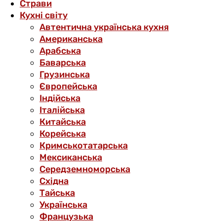
Страви
Кухні світу
Автентична українська кухня
Американська
Арабська
Баварська
Грузинська
Європейська
Індійська
Італійська
Китайська
Корейська
Кримськотатарська
Мексиканська
Середземноморська
Східна
Тайська
Українська
Французька