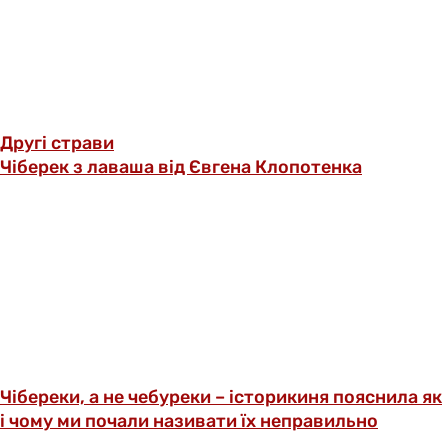
Другі страви
Чіберек з лаваша від Євгена Клопотенка
Чібереки, а не чебуреки – історикиня пояснила як
і чому ми почали називати їх неправильно