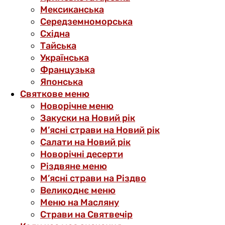
Мексиканська
Середземноморська
Східна
Тайська
Українська
Французька
Японська
Святкове меню
Новорічне меню
Закуски на Новий рік
М’ясні страви на Новий рік
Салати на Новий рік
Новорічні десерти
Різдвяне меню
М’ясні страви на Різдво
Великоднє меню
Меню на Масляну
Страви на Святвечір