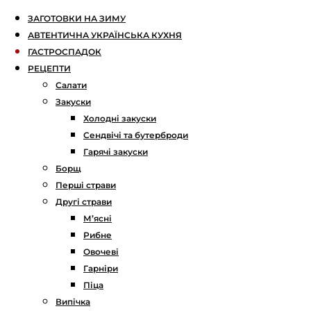
ЗАГОТОВКИ НА ЗИМУ
АВТЕНТИЧНА УКРАЇНСЬКА КУХНЯ
ГАСТРОСПАДОК
РЕЦЕПТИ
Салати
Закуски
Холодні закуски
Сендвічі та бутерброди
Гарячі закуски
Борщ
Перші страви
Другі страви
М’ясні
Рибне
Овочеві
Гарніри
Піца
Випічка