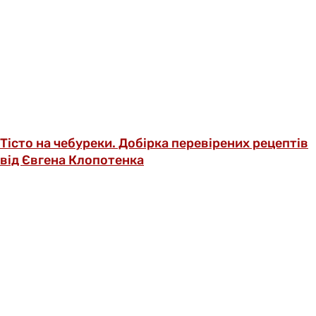
Тісто на чебуреки. Добірка перевірених рецептів
від Євгена Клопотенка