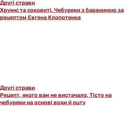
Другі страви
Хрумкі та соковиті. Чебуреки з бараниною за
рецептом Євгена Клопотенка
Другі страви
Рецепт, якого вам не вистачало. Тісто на
чебуреки на основі води й оцту