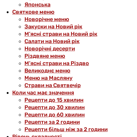
Японська
Святкове меню
Новорічне меню
Закуски на Новий рік
М’ясні страви на Новий рік
Салати на Новий рік
Новорічні десерти
Різдвяне меню
М’ясні страви на Різдво
Великоднє меню
Меню на Масляну
Страви на Святвечір
Коли час має значення
Рецепти до 15 хвилин
Рецепти до 30 хвилин
Рецепти до 60 хвилин
Рецепти за 2 години
Рецепти більш ніж за 2 години
Рівень складності