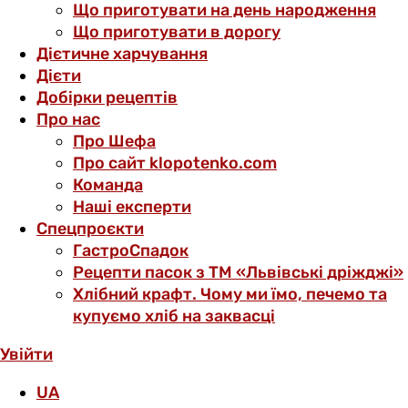
Що приготувати на день народження
Що приготувати в дорогу
Дієтичне харчування
Дієти
Добірки рецептів
Про нас
Про Шефа
Про сайт klopotenko.com
Команда
Наші експерти
Спецпроєкти
ГастроСпадок
Рецепти пасок з ТМ «Львівські дріжджі»
Хлібний крафт. Чому ми їмо, печемо та
купуємо хліб на заквасці
Увійти
UA