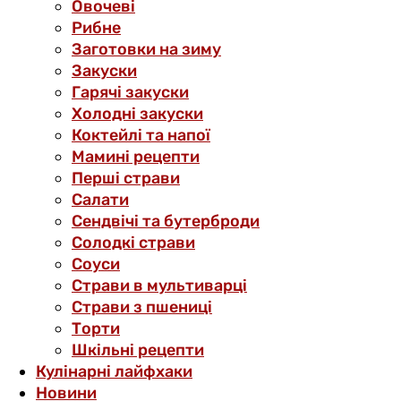
Овочеві
Рибне
Заготовки на зиму
Закуски
Гарячі закуски
Холодні закуски
Коктейлі та напої
Мамині рецепти
Перші страви
Салати
Сендвічі та бутерброди
Солодкі страви
Соуси
Страви в мультиварці
Страви з пшениці
Торти
Шкільні рецепти
Кулінарні лайфхаки
Новини