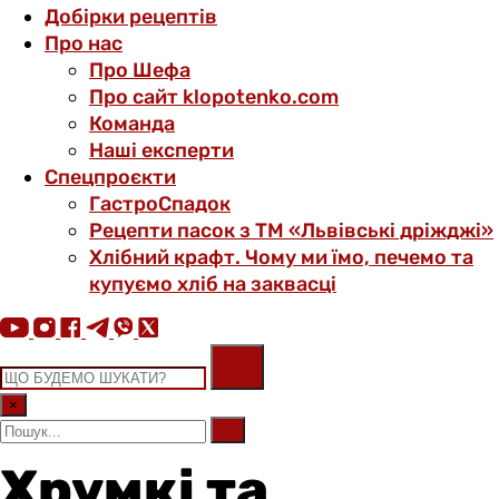
Добірки рецептів
Про нас
Про Шефа
Про сайт klopotenko.com
Команда
Наші експерти
Спецпроєкти
ГастроСпадок
Рецепти пасок з ТМ «Львівські дріжджі»
Хлібний крафт. Чому ми їмо, печемо та
купуємо хліб на заквасці
×
Хрумкі та