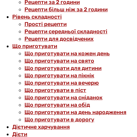
Рецепти за 2 години
Рецепти більш ніж за 2 години
Рівень складності
Прості рецепти
Рецепти середньої складності
Рецепти для досвідчених
Що приготувати
Що приготувати на кожен день
Що приготувати на свято
Що приготувати для дитини
Що приготувати на пікнік
Що приготувати на вечерю
Що приготувати в піст
Що приготувати на сніданок
Що приготувати на обід
Що приготувати на день народження
Що приготувати в дорогу
Дієтичне харчування
Дієти