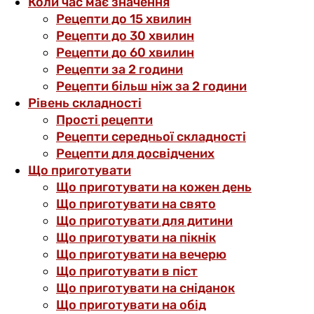
Коли час має значення
Рецепти до 15 хвилин
Рецепти до 30 хвилин
Рецепти до 60 хвилин
Рецепти за 2 години
Рецепти більш ніж за 2 години
Рівень складності
Прості рецепти
Рецепти середньої складності
Рецепти для досвідчених
Що приготувати
Що приготувати на кожен день
Що приготувати на свято
Що приготувати для дитини
Що приготувати на пікнік
Що приготувати на вечерю
Що приготувати в піст
Що приготувати на сніданок
Що приготувати на обід