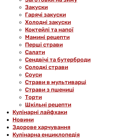
Закуски
Гарячі закуски
Холодні закуски
Коктейлі та напої
Мамині рецепти
Перші страви
Салати
Сендвічі та бутерброди
Солодкі страви
Соуси
Страви в мультиварці
Страви з пшениці
Торти
Шкільні рецепти
Кулінарні лайфхаки
Новини
Здорове харчування
Кулінарна енциклопедія