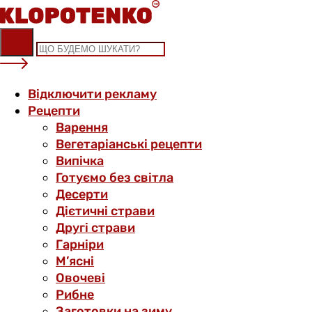
Skip
to
content
Відключити рекламу
Рецепти
Варення
Вегетаріанські рецепти
Випічка
Готуємо без світла
Десерти
Дієтичні страви
Другі страви
Гарніри
М’ясні
Овочеві
Рибне
Заготовки на зиму