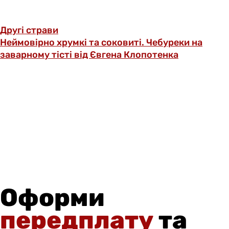
Другі страви
Неймовірно хрумкі та соковиті. Чебуреки на
заварному тісті від Євгена Клопотенка
Оформи
передплату
та