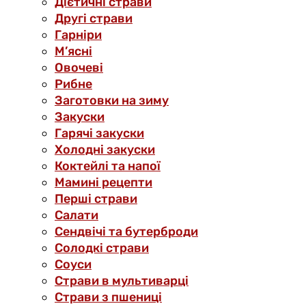
Дієтичні страви
Другі страви
Гарніри
М’ясні
Овочеві
Рибне
Заготовки на зиму
Закуски
Гарячі закуски
Холодні закуски
Коктейлі та напої
Мамині рецепти
Перші страви
Салати
Сендвічі та бутерброди
Солодкі страви
Соуси
Страви в мультиварці
Страви з пшениці