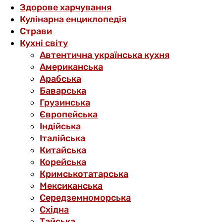
Здорове харчування
Кулінарна енциклопедія
Страви
Кухні світу
Автентична українська кухня
Американська
Арабська
Баварська
Грузинська
Європейська
Індійська
Італійська
Китайська
Корейська
Кримськотатарська
Мексиканська
Середземноморська
Східна
Тайська