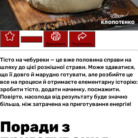
Зберегти
Оцінити
Друкувати
Поділитись
Тісто на чебуреки — це вже половина справи на
шляху до цієї розкішної страви. Може здаватися,
що її довго й марудно готувати, але розбийте це
все на процеси й отримаєте елементарну історію:
зробити тісто, додати начинку, посмажити.
Повірте, насолода від результату буде значно
більша, ніж затрачена на приготування енергія!
Поради з