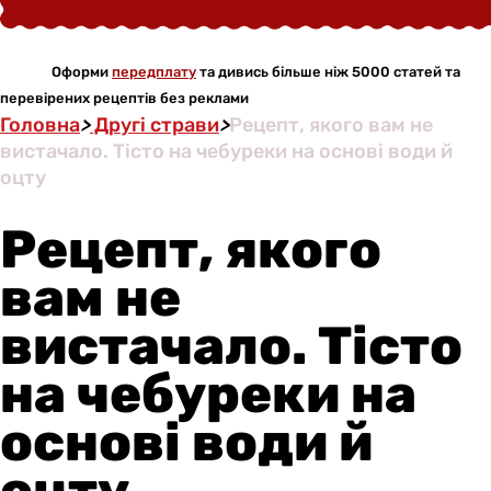
Оформи
передплату
та дивись більше ніж 5000 статей та
перевірених рецептів без реклами
Головна
>
Другі страви
>
Рецепт, якого вам не
вистачало. Тісто на чебуреки на основі води й
оцту
Рецепт, якого
вам не
вистачало. Тісто
на чебуреки на
основі води й
оцту