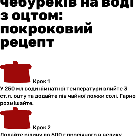
чебуреків на воді
з оцтом:
покроковий
рецепт
Крок 1
У 250 мл води кімнатної температури влийте 3
ст.л. оцту та додайте пів чайної ложки солі. Гарно
розмішайте.
Крок 2
Додайте рідину до 500 г просіяного в велику