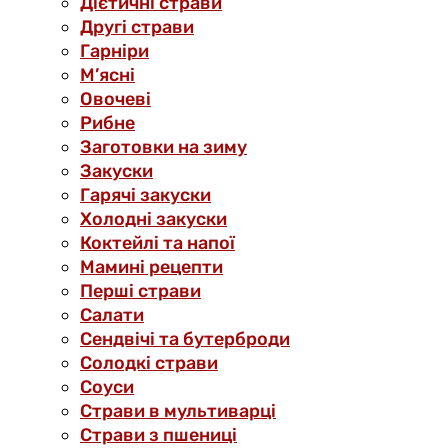
Дієтичні страви
Другі страви
Гарніри
М’ясні
Овочеві
Рибне
Заготовки на зиму
Закуски
Гарячі закуски
Холодні закуски
Коктейлі та напої
Мамині рецепти
Перші страви
Салати
Сендвічі та бутерброди
Солодкі страви
Соуси
Страви в мультиварці
Страви з пшениці