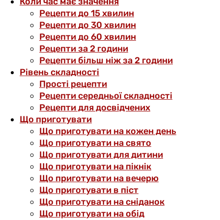
Коли час має значення
Рецепти до 15 хвилин
Рецепти до 30 хвилин
Рецепти до 60 хвилин
Рецепти за 2 години
Рецепти більш ніж за 2 години
Рівень складності
Прості рецепти
Рецепти середньої складності
Рецепти для досвідчених
Що приготувати
Що приготувати на кожен день
Що приготувати на свято
Що приготувати для дитини
Що приготувати на пікнік
Що приготувати на вечерю
Що приготувати в піст
Що приготувати на сніданок
Що приготувати на обід