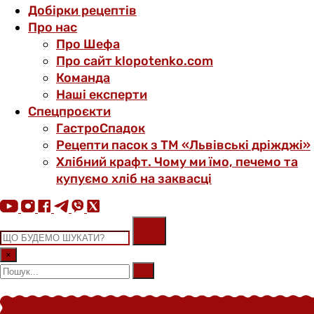
Добірки рецептів
Про нас
Про Шефа
Про сайт klopotenko.com
Команда
Наші експерти
Спецпроєкти
ГастроСпадок
Рецепти пасок з ТМ «Львівські дріжджі»
Хлібний крафт. Чому ми їмо, печемо та
купуємо хліб на заквасці
×