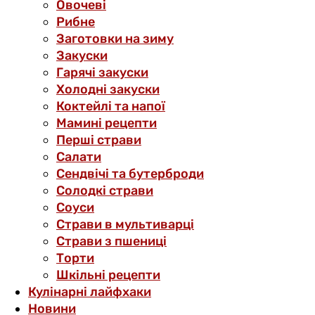
Овочеві
Рибне
Заготовки на зиму
Закуски
Гарячі закуски
Холодні закуски
Коктейлі та напої
Мамині рецепти
Перші страви
Салати
Сендвічі та бутерброди
Солодкі страви
Соуси
Страви в мультиварці
Страви з пшениці
Торти
Шкільні рецепти
Кулінарні лайфхаки
Новини