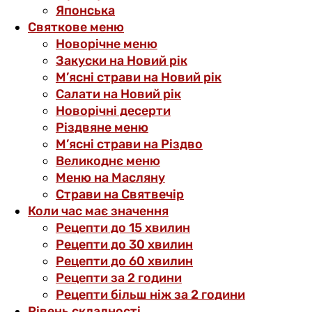
Японська
Святкове меню
Новорічне меню
Закуски на Новий рік
М’ясні страви на Новий рік
Салати на Новий рік
Новорічні десерти
Різдвяне меню
М’ясні страви на Різдво
Великоднє меню
Меню на Масляну
Страви на Святвечір
Коли час має значення
Рецепти до 15 хвилин
Рецепти до 30 хвилин
Рецепти до 60 хвилин
Рецепти за 2 години
Рецепти більш ніж за 2 години
Рівень складності