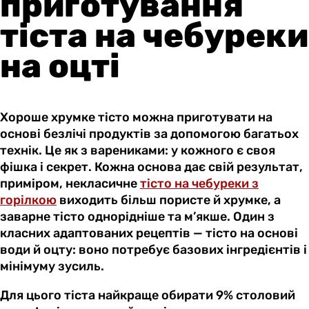
приготування
тіста на чебуреки
на оцті
Хороше хрумке тісто можна приготувати на
основі безлічі продуктів за допомогою багатьох
технік. Це як з варениками: у кожного є своя
фішка і секрет. Кожна основа дає свій результат,
приміром, некласичне
тісто на чебуреки з
горілкою
виходить більш пористе й хрумке, а
заварне тісто однорідніше та м’якше. Один з
класних адаптованих рецептів — тісто на основі
води й оцту: воно потребує базових інгредієнтів і
мінімуму зусиль.
Для цього тіста найкраще обирати 9% столовий