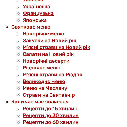
Українська
Французька
Японська
Святкове меню
Новорічне меню
Закуски на Новий рік
М’ясні страви на Новий рік
Салати на Новий рік
Новорічні десерти
Різдвяне меню
М’ясні страви на Різдво
Великоднє меню
Меню на Масляну
Страви на Святвечір
Коли час має значення
Рецепти до 15 хвилин
Рецепти до 30 хвилин
Рецепти до 60 хвилин