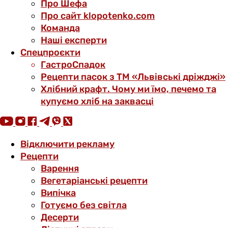
Про Шефа
Про сайт klopotenko.com
Команда
Наші експерти
Спецпроєкти
ГастроСпадок
Рецепти пасок з ТМ «Львівські дріжджі»
Хлібний крафт. Чому ми їмо, печемо та
купуємо хліб на заквасці
Відключити рекламу
Рецепти
Варення
Вегетаріанські рецепти
Випічка
Готуємо без світла
Десерти