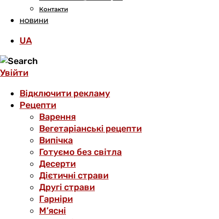
Контакти
НОВИНИ
UA
Увійти
Відключити рекламу
Рецепти
Варення
Вегетаріанські рецепти
Випічка
Готуємо без світла
Десерти
Дієтичні страви
Другі страви
Гарніри
М’ясні