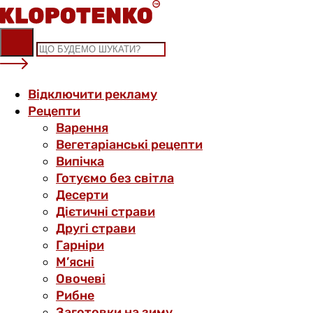
Skip
to
content
Відключити рекламу
Рецепти
Варення
Вегетаріанські рецепти
Випічка
Готуємо без світла
Десерти
Дієтичні страви
Другі страви
Гарніри
М’ясні
Овочеві
Рибне
Заготовки на зиму