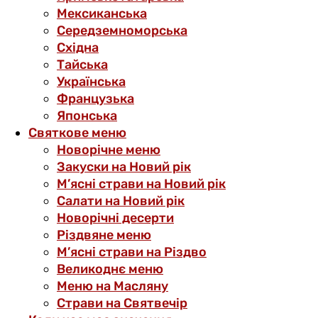
Мексиканська
Середземноморська
Східна
Тайська
Українська
Французька
Японська
Святкове меню
Новорічне меню
Закуски на Новий рік
М’ясні страви на Новий рік
Салати на Новий рік
Новорічні десерти
Різдвяне меню
М’ясні страви на Різдво
Великоднє меню
Меню на Масляну
Страви на Святвечір