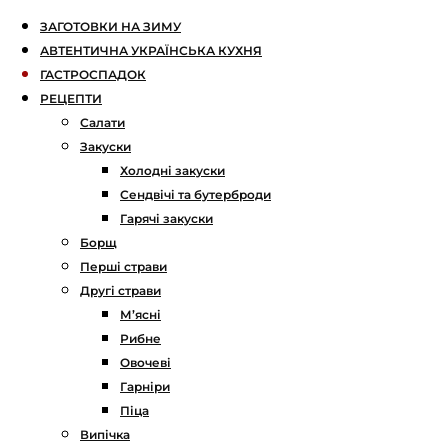
ЗАГОТОВКИ НА ЗИМУ
АВТЕНТИЧНА УКРАЇНСЬКА КУХНЯ
ГАСТРОСПАДОК
РЕЦЕПТИ
Салати
Закуски
Холодні закуски
Сендвічі та бутерброди
Гарячі закуски
Борщ
Перші страви
Другі страви
М’ясні
Рибне
Овочеві
Гарніри
Піца
Випічка