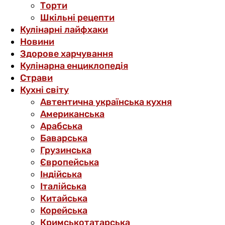
Торти
Шкільні рецепти
Кулінарні лайфхаки
Новини
Здорове харчування
Кулінарна енциклопедія
Страви
Кухні світу
Автентична українська кухня
Американська
Арабська
Баварська
Грузинська
Європейська
Індійська
Італійська
Китайська
Корейська
Кримськотатарська