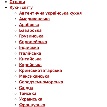
Страви
Кухні світу
Автентична українська кухня
Американська
Арабська
Баварська
Грузинська
Європейська
Індійська
Італійська
Китайська
Корейська
Кримськотатарська
Мексиканська
Середземноморська
Східна
Тайська
Українська
Французька