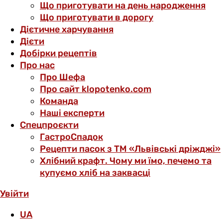
Що приготувати на день народження
Що приготувати в дорогу
Дієтичне харчування
Дієти
Добірки рецептів
Про нас
Про Шефа
Про сайт klopotenko.com
Команда
Наші експерти
Спецпроєкти
ГастроСпадок
Рецепти пасок з ТМ «Львівські дріжджі»
Хлібний крафт. Чому ми їмо, печемо та
купуємо хліб на заквасці
Увійти
UA