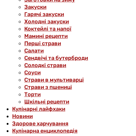
Закуски
Гарячі закуски
Холодні закуски
Коктейлі та напої
Мамині рецепти
Перші страви
Салати
Сендвічі та бутерброди
Солодкі страви
Соуси
Страви в мультиварці
Страви з пшениці
Торти
Шкільні рецепти
Кулінарні лайфхаки
Новини
Здорове харчування
Кулінарна енциклопедія