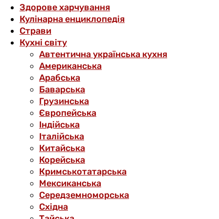
Здорове харчування
Кулінарна енциклопедія
Страви
Кухні світу
Автентична українська кухня
Американська
Арабська
Баварська
Грузинська
Європейська
Індійська
Італійська
Китайська
Корейська
Кримськотатарська
Мексиканська
Середземноморська
Східна
Тайська