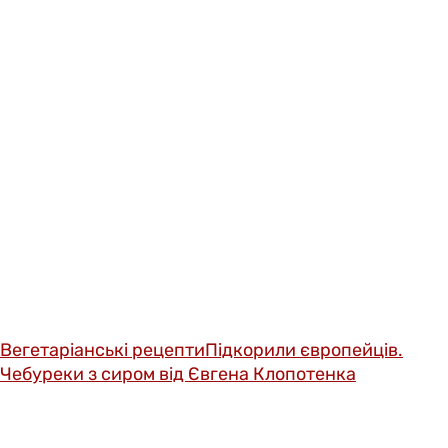
Вегетаріанські рецепти
Підкорили європейців.
Чебуреки з сиром від Євгена Клопотенка