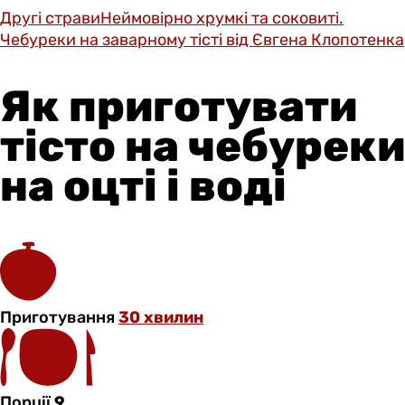
Другі страви
Неймовірно хрумкі та соковиті.
Чебуреки на заварному тісті від Євгена Клопотенка
Як приготувати
тісто на чебуреки
на оцті і воді
Приготування
30 хвилин
Порції
9