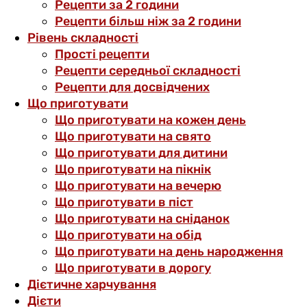
Рецепти за 2 години
Рецепти більш ніж за 2 години
Рівень складності
Прості рецепти
Рецепти середньої складності
Рецепти для досвідчених
Що приготувати
Що приготувати на кожен день
Що приготувати на свято
Що приготувати для дитини
Що приготувати на пікнік
Що приготувати на вечерю
Що приготувати в піст
Що приготувати на сніданок
Що приготувати на обід
Що приготувати на день народження
Що приготувати в дорогу
Дієтичне харчування
Дієти