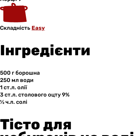
Складність
Easy
Інгредієнти
500 г
борошна
250 мл
води
1 ст.л.
олії
3 ст.л.
столового
оцту 9%
½ ч.л.
солі
Тісто для