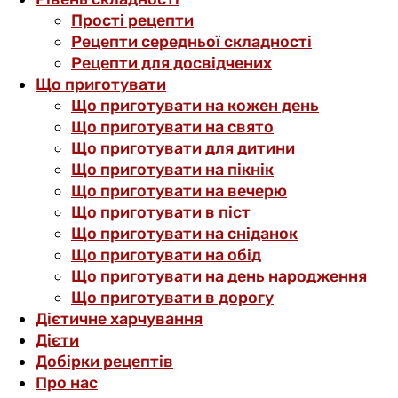
Прості рецепти
Рецепти середньої складності
Рецепти для досвідчених
Що приготувати
Що приготувати на кожен день
Що приготувати на свято
Що приготувати для дитини
Що приготувати на пікнік
Що приготувати на вечерю
Що приготувати в піст
Що приготувати на сніданок
Що приготувати на обід
Що приготувати на день народження
Що приготувати в дорогу
Дієтичне харчування
Дієти
Добірки рецептів
Про нас