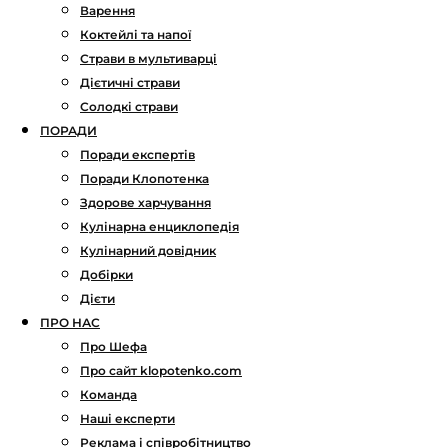
Варення
Коктейлі та напої
Страви в мультиварці
Дієтичні страви
Солодкі страви
ПОРАДИ
Поради експертів
Поради Клопотенка
Здорове харчування
Кулінарна енциклопедія
Кулінарний довідник
Добірки
Дієти
ПРО НАС
Про Шефа
Про сайт klopotenko.com
Команда
Наші експерти
Реклама і співробітництво