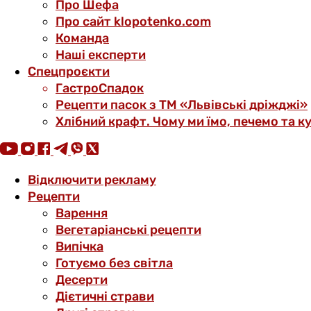
Про Шефа
Про сайт klopotenko.com
Команда
Наші експерти
Спецпроєкти
ГастроСпадок
Рецепти пасок з ТМ «Львівські дріжджі»
Хлібний крафт. Чому ми їмо, печемо та к
Відключити рекламу
Рецепти
Варення
Вегетаріанські рецепти
Випічка
Готуємо без світла
Десерти
Дієтичні страви