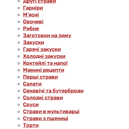
Другі страви
Гарніри
М’ясні
Овочеві
Рибне
Заготовки на зиму
Закуски
Гарячі закуски
Холодні закуски
Коктейлі та напої
Мамині рецепти
Перші страви
Салати
Сендвічі та бутерброди
Солодкі страви
Соуси
Страви в мультиварці
Страви з пшениці
Торти