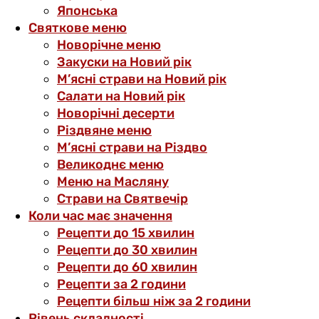
Японська
Святкове меню
Новорічне меню
Закуски на Новий рік
М’ясні страви на Новий рік
Салати на Новий рік
Новорічні десерти
Різдвяне меню
М’ясні страви на Різдво
Великоднє меню
Меню на Масляну
Страви на Святвечір
Коли час має значення
Рецепти до 15 хвилин
Рецепти до 30 хвилин
Рецепти до 60 хвилин
Рецепти за 2 години
Рецепти більш ніж за 2 години
Рівень складності