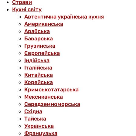
Страви
Кухні світу
Автентична українська кухня
Американська
Арабська
Баварська
Грузинська
Європейська
Індійська
Італійська
Китайська
Корейська
Кримськотатарська
Мексиканська
Середземноморська
Східна
Тайська
Українська
Французька