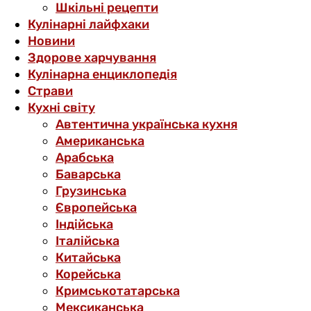
Шкільні рецепти
Кулінарні лайфхаки
Новини
Здорове харчування
Кулінарна енциклопедія
Страви
Кухні світу
Автентична українська кухня
Американська
Арабська
Баварська
Грузинська
Європейська
Індійська
Італійська
Китайська
Корейська
Кримськотатарська
Мексиканська