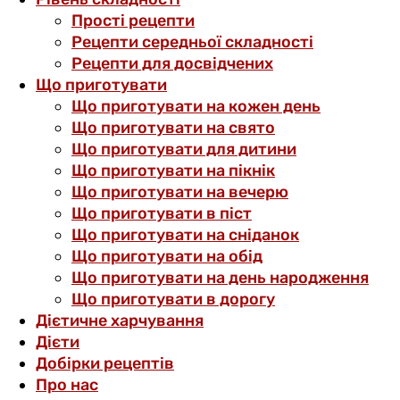
Прості рецепти
Рецепти середньої складності
Рецепти для досвідчених
Що приготувати
Що приготувати на кожен день
Що приготувати на свято
Що приготувати для дитини
Що приготувати на пікнік
Що приготувати на вечерю
Що приготувати в піст
Що приготувати на сніданок
Що приготувати на обід
Що приготувати на день народження
Що приготувати в дорогу
Дієтичне харчування
Дієти
Добірки рецептів
Про нас