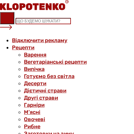
Skip
to
content
Відключити рекламу
Рецепти
Варення
Вегетаріанські рецепти
Випічка
Готуємо без світла
Десерти
Дієтичні страви
Другі страви
Гарніри
М’ясні
Овочеві
Рибне
Заготовки на зиму