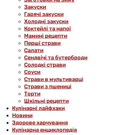
Закуски
Гарячі закуски
Холодні закуски
Коктейлі та напої
Мамині рецепти
Перші страви
Салати
Сендвічі та бутерброди
Солодкі страви
Соуси
Страви в мультиварці
Страви з пшениці
Торти
Шкільні рецепти
Кулінарні лайфхаки
Новини
Здорове харчування
Кулінарна енциклопедія