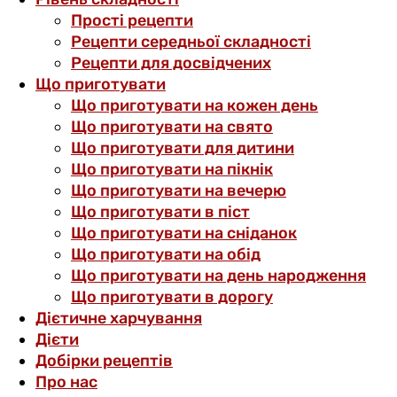
Прості рецепти
Рецепти середньої складності
Рецепти для досвідчених
Що приготувати
Що приготувати на кожен день
Що приготувати на свято
Що приготувати для дитини
Що приготувати на пікнік
Що приготувати на вечерю
Що приготувати в піст
Що приготувати на сніданок
Що приготувати на обід
Що приготувати на день народження
Що приготувати в дорогу
Дієтичне харчування
Дієти
Добірки рецептів
Про нас