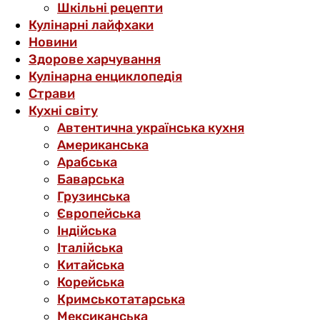
Шкільні рецепти
Кулінарні лайфхаки
Новини
Здорове харчування
Кулінарна енциклопедія
Страви
Кухні світу
Автентична українська кухня
Американська
Арабська
Баварська
Грузинська
Європейська
Індійська
Італійська
Китайська
Корейська
Кримськотатарська
Мексиканська