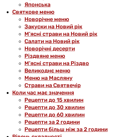
Японська
Святкове меню
Новорічне меню
Закуски на Новий рік
М’ясні страви на Новий рік
Салати на Новий рік
Новорічні десерти
Різдвяне меню
М’ясні страви на Різдво
Великоднє меню
Меню на Масляну
Страви на Святвечір
Коли час має значення
Рецепти до 15 хвилин
Рецепти до 30 хвилин
Рецепти до 60 хвилин
Рецепти за 2 години
Рецепти більш ніж за 2 години
Рівень складності