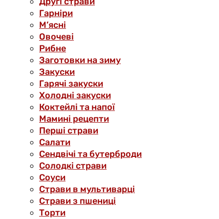
Другі страви
Гарніри
М’ясні
Овочеві
Рибне
Заготовки на зиму
Закуски
Гарячі закуски
Холодні закуски
Коктейлі та напої
Мамині рецепти
Перші страви
Салати
Сендвічі та бутерброди
Солодкі страви
Соуси
Страви в мультиварці
Страви з пшениці
Торти