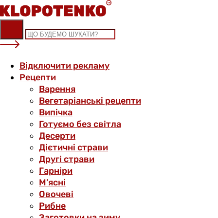
Skip
to
content
Відключити рекламу
Рецепти
Варення
Вегетаріанські рецепти
Випічка
Готуємо без світла
Десерти
Дієтичні страви
Другі страви
Гарніри
М’ясні
Овочеві
Рибне
Заготовки на зиму