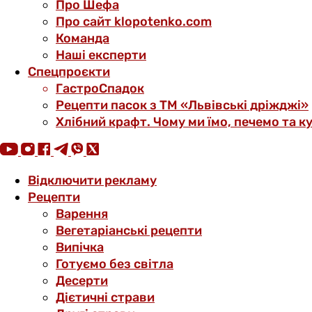
Про Шефа
Про сайт klopotenko.com
Команда
Наші експерти
Спецпроєкти
ГастроСпадок
Рецепти пасок з ТМ «Львівські дріжджі»
Хлібний крафт. Чому ми їмо, печемо та к
Відключити рекламу
Рецепти
Варення
Вегетаріанські рецепти
Випічка
Готуємо без світла
Десерти
Дієтичні страви