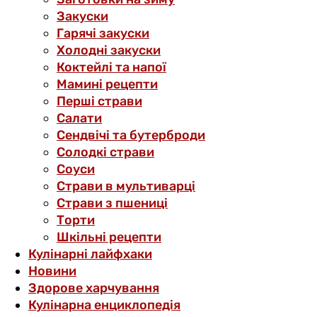
Закуски
Гарячі закуски
Холодні закуски
Коктейлі та напої
Мамині рецепти
Перші страви
Салати
Сендвічі та бутерброди
Солодкі страви
Соуси
Страви в мультиварці
Страви з пшениці
Торти
Шкільні рецепти
Кулінарні лайфхаки
Новини
Здорове харчування
Кулінарна енциклопедія