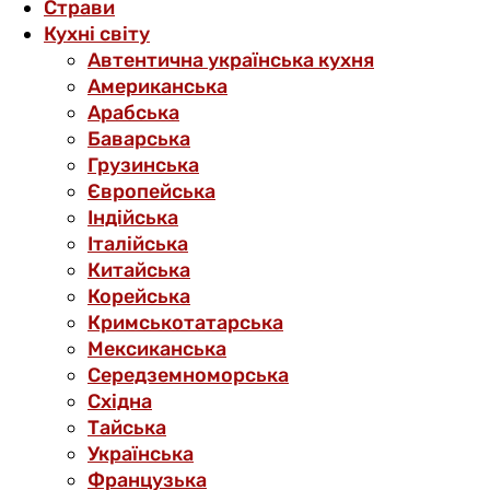
Страви
Кухні світу
Автентична українська кухня
Американська
Арабська
Баварська
Грузинська
Європейська
Індійська
Італійська
Китайська
Корейська
Кримськотатарська
Мексиканська
Середземноморська
Східна
Тайська
Українська
Французька