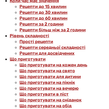
Коли час має значення
Рецепти до 15 хвилин
Рецепти до 30 хвилин
Рецепти до 60 хвилин
Рецепти за 2 години
Рецепти більш ніж за 2 години
Рівень складності
Прості рецепти
Рецепти середньої складності
Рецепти для досвідчених
Що приготувати
Що приготувати на кожен день
Що приготувати на свято
Що приготувати для дитини
Що приготувати на пікнік
Що приготувати на вечерю
Що приготувати в піст
Що приготувати на сніданок
Що приготувати на обід