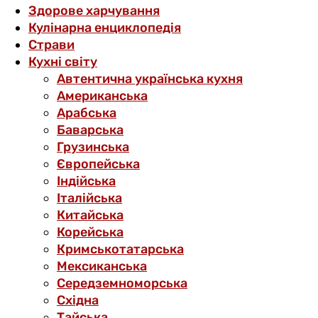
Здорове харчування
Кулінарна енциклопедія
Страви
Кухні світу
Автентична українська кухня
Американська
Арабська
Баварська
Грузинська
Європейська
Індійська
Італійська
Китайська
Корейська
Кримськотатарська
Мексиканська
Середземноморська
Східна
Тайська