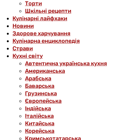
Торти
Шкільні рецепти
Кулінарні лайфхаки
Новини
Здорове харчування
Кулінарна енциклопедія
Страви
Кухні світу
Автентична українська кухня
Американська
Арабська
Баварська
Грузинська
Європейська
Індійська
Італійська
Китайська
Корейська
Кримськотатарська