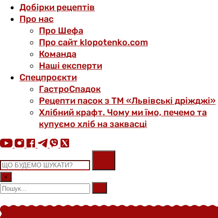
Добірки рецептів
Про нас
Про Шефа
Про сайт klopotenko.com
Команда
Наші експерти
Спецпроєкти
ГастроСпадок
Рецепти пасок з ТМ «Львівські дріжджі»
Хлібний крафт. Чому ми їмо, печемо та
купуємо хліб на заквасці
×