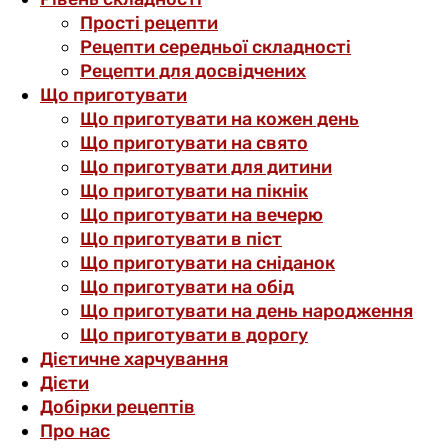
Прості рецепти
Рецепти середньої складності
Рецепти для досвідчених
Що приготувати
Що приготувати на кожен день
Що приготувати на свято
Що приготувати для дитини
Що приготувати на пікнік
Що приготувати на вечерю
Що приготувати в піст
Що приготувати на сніданок
Що приготувати на обід
Що приготувати на день народження
Що приготувати в дорогу
Дієтичне харчування
Дієти
Добірки рецептів
Про нас