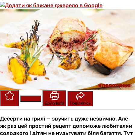
Зберегти
Оцінити
Друкувати
Поділитись
Десерти на грилі — звучить дуже незвично. Але
як раз цей простий рецепт допоможе любителям
солодкого і дітям не нудьгувати біля багаття. Тут