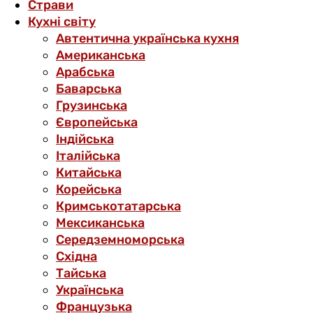
Страви
Кухні світу
Автентична українська кухня
Американська
Арабська
Баварська
Грузинська
Європейська
Індійська
Італійська
Китайська
Корейська
Кримськотатарська
Мексиканська
Середземноморська
Східна
Тайська
Українська
Французька