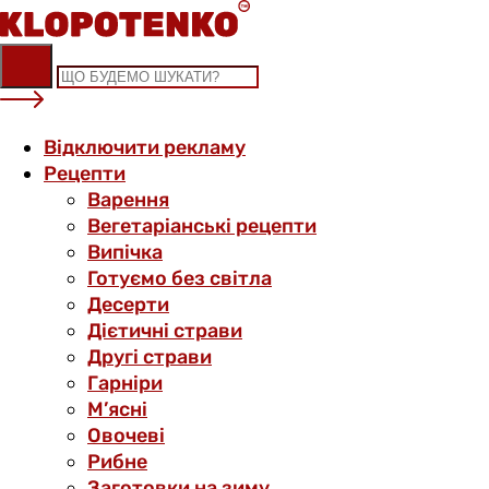
Skip
to
content
Відключити рекламу
Рецепти
Варення
Вегетаріанські рецепти
Випічка
Готуємо без світла
Десерти
Дієтичні страви
Другі страви
Гарніри
М’ясні
Овочеві
Рибне
Заготовки на зиму