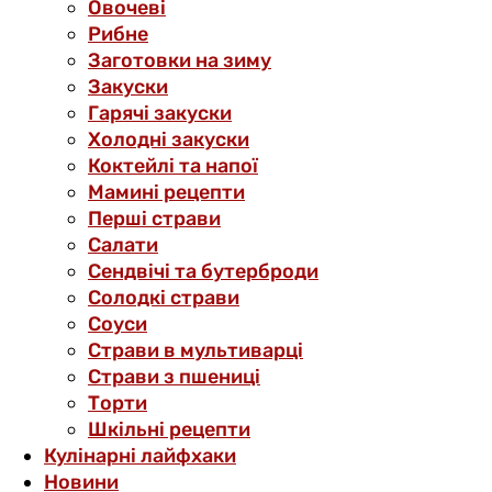
Овочеві
Рибне
Заготовки на зиму
Закуски
Гарячі закуски
Холодні закуски
Коктейлі та напої
Мамині рецепти
Перші страви
Салати
Сендвічі та бутерброди
Солодкі страви
Соуси
Страви в мультиварці
Страви з пшениці
Торти
Шкільні рецепти
Кулінарні лайфхаки
Новини