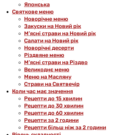
Японська
Святкове меню
Новорічне меню
Закуски на Новий рік
М’ясні страви на Новий рік
Салати на Новий рік
Новорічні десерти
Різдвяне меню
М’ясні страви на Різдво
Великоднє меню
Меню на Масляну
Страви на Святвечір
Коли час має значення
Рецепти до 15 хвилин
Рецепти до 30 хвилин
Рецепти до 60 хвилин
Рецепти за 2 години
Рецепти більш ніж за 2 години
Рівень складності