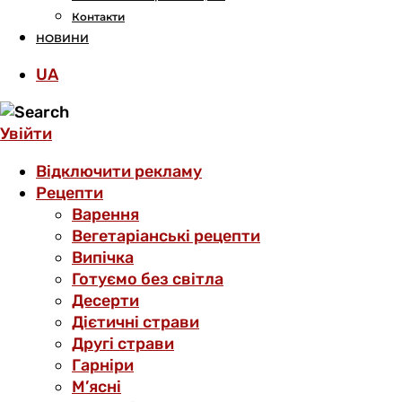
Контакти
НОВИНИ
UA
Увійти
Відключити рекламу
Рецепти
Варення
Вегетаріанські рецепти
Випічка
Готуємо без світла
Десерти
Дієтичні страви
Другі страви
Гарніри
М’ясні