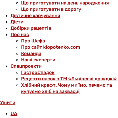
Що приготувати на день народження
Що приготувати в дорогу
Дієтичне харчування
Дієти
Добірки рецептів
Про нас
Про Шефа
Про сайт klopotenko.com
Команда
Наші експерти
Спецпроєкти
ГастроСпадок
Рецепти пасок з ТМ «Львівські дріжджі»
Хлібний крафт. Чому ми їмо, печемо та
купуємо хліб на заквасці
Увійти
UA