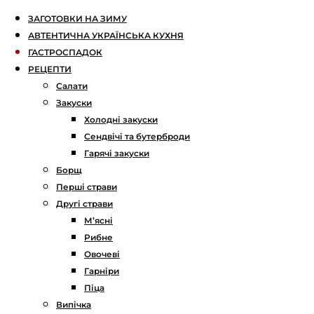
ЗАГОТОВКИ НА ЗИМУ
АВТЕНТИЧНА УКРАЇНСЬКА КУХНЯ
ГАСТРОСПАДОК
РЕЦЕПТИ
Салати
Закуски
Холодні закуски
Сендвічі та бутерброди
Гарячі закуски
Борщ
Перші страви
Другі страви
М’ясні
Рибне
Овочеві
Гарніри
Піца
Випічка