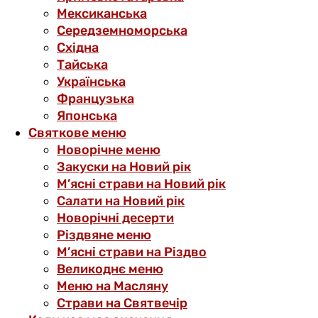
Мексиканська
Середземноморська
Східна
Тайська
Українська
Французька
Японська
Святкове меню
Новорічне меню
Закуски на Новий рік
М’ясні страви на Новий рік
Салати на Новий рік
Новорічні десерти
Різдвяне меню
М’ясні страви на Різдво
Великоднє меню
Меню на Масляну
Страви на Святвечір