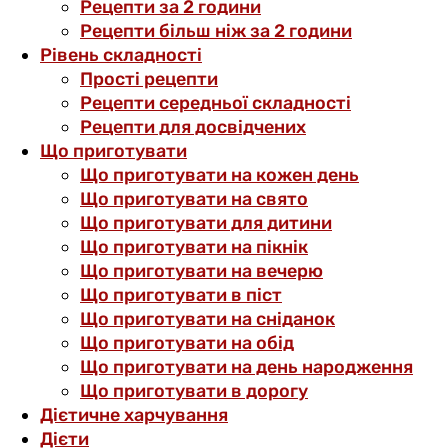
Рецепти за 2 години
Рецепти більш ніж за 2 години
Рівень складності
Прості рецепти
Рецепти середньої складності
Рецепти для досвідчених
Що приготувати
Що приготувати на кожен день
Що приготувати на свято
Що приготувати для дитини
Що приготувати на пікнік
Що приготувати на вечерю
Що приготувати в піст
Що приготувати на сніданок
Що приготувати на обід
Що приготувати на день народження
Що приготувати в дорогу
Дієтичне харчування
Дієти