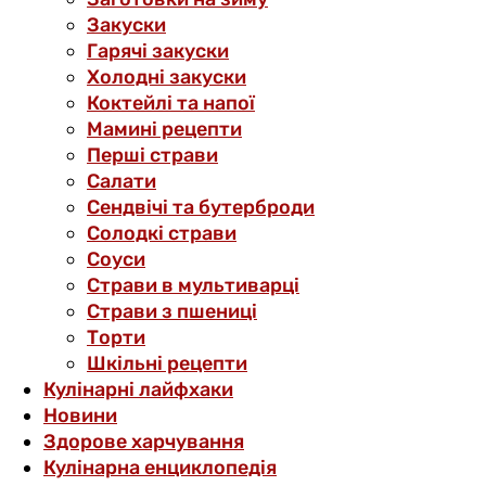
Закуски
Гарячі закуски
Холодні закуски
Коктейлі та напої
Мамині рецепти
Перші страви
Салати
Сендвічі та бутерброди
Солодкі страви
Соуси
Страви в мультиварці
Страви з пшениці
Торти
Шкільні рецепти
Кулінарні лайфхаки
Новини
Здорове харчування
Кулінарна енциклопедія