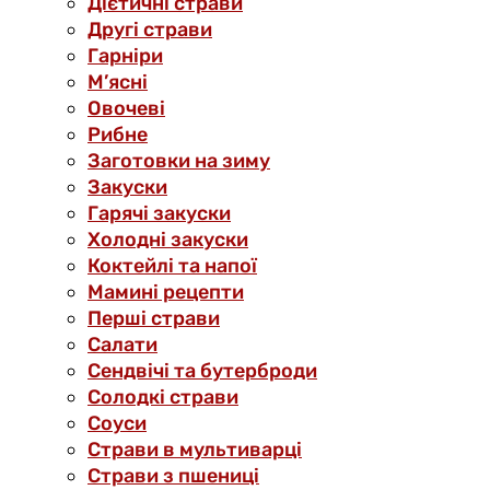
Дієтичні страви
Другі страви
Гарніри
М’ясні
Овочеві
Рибне
Заготовки на зиму
Закуски
Гарячі закуски
Холодні закуски
Коктейлі та напої
Мамині рецепти
Перші страви
Салати
Сендвічі та бутерброди
Солодкі страви
Соуси
Страви в мультиварці
Страви з пшениці