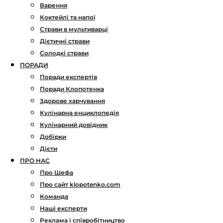
Варення
Коктейлі та напої
Страви в мультиварці
Дієтичні страви
Солодкі страви
ПОРАДИ
Поради експертів
Поради Клопотенка
Здорове харчування
Кулінарна енциклопедія
Кулінарний довідник
Добірки
Дієти
ПРО НАС
Про Шефа
Про сайт klopotenko.com
Команда
Наші експерти
Реклама і співробітництво