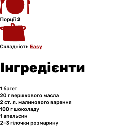
Порції
2
Складність
Easy
Інгредієнти
1 багет
20 г
вершкового
масла
2 ст.
л.
малинового варення
100 г
шоколаду
1 апельсин
2–3 гілочки
розмарину