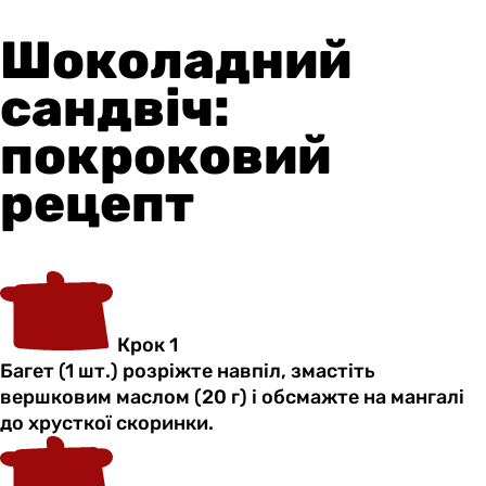
Шоколадний
сандвіч:
покроковий
рецепт
Крок 1
Багет (1 шт.) розріжте навпіл, змастіть
вершковим маслом (20 г) і обсмажте на мангалі
до хрусткої скоринки.