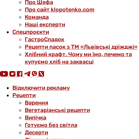
Про Шефа
Про сайт klopotenko.com
Команда
Наші експерти
Спецпроєкти
ГастроСпадок
Рецепти пасок з ТМ «Львівські дріжджі»
Хлібний крафт. Чому ми їмо, печемо та
купуємо хліб на заквасці
Відключити рекламу
Рецепти
Варення
Вегетаріанські рецепти
Випічка
Готуємо без світла
Десерти