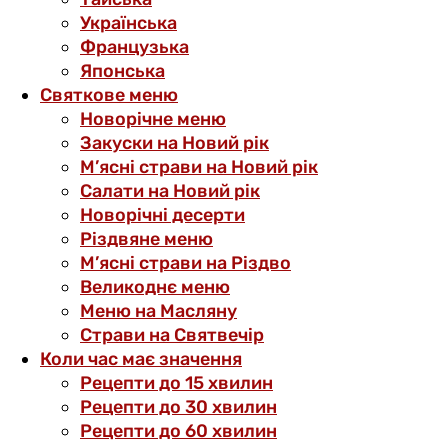
Українська
Французька
Японська
Святкове меню
Новорічне меню
Закуски на Новий рік
М’ясні страви на Новий рік
Салати на Новий рік
Новорічні десерти
Різдвяне меню
М’ясні страви на Різдво
Великоднє меню
Меню на Масляну
Страви на Святвечір
Коли час має значення
Рецепти до 15 хвилин
Рецепти до 30 хвилин
Рецепти до 60 хвилин