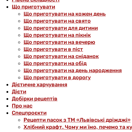
Що приготувати
Що приготувати на кожен день
Що приготувати на свято
Що приготувати для дитини
Що приготувати на пікнік
Що приготувати на вечерю
Що приготувати в піст
Що приготувати на сніданок
Що приготувати на обід
Що приготувати на день народження
Що приготувати в дорогу
Дієтичне харчування
Дієти
Добірки рецептів
Про нас
Спецпроєкти
Рецепти пасок з ТМ «Львівські дріжджі»
Хлібний крафт. Чому ми їмо, печемо та к