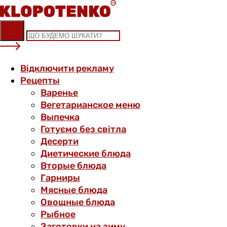
Skip
to
content
Відключити рекламу
Рецепты
Варенье
Вегетарианское меню
Выпечка
Готуємо без світла
Десерти
Диетические блюда
Вторые блюда
Гарниры
Мясные блюда
Овощные блюда
Рыбное
Заготовки на зиму