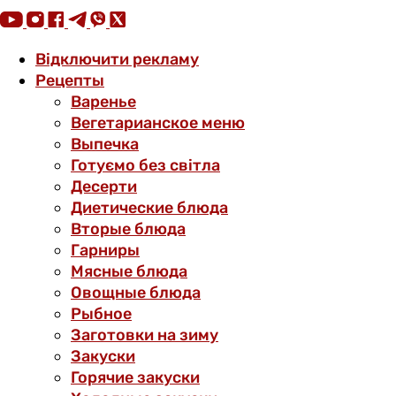
Відключити рекламу
Рецепты
Варенье
Вегетарианское меню
Выпечка
Готуємо без світла
Десерти
Диетические блюда
Вторые блюда
Гарниры
Мясные блюда
Овощные блюда
Рыбное
Заготовки на зиму
Закуски
Горячие закуски