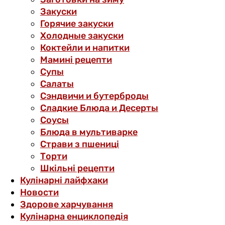
Закуски
Горячие закуски
Холодные закуски
Коктейли и напитки
Мамині рецепти
Супы
Салаты
Сэндвичи и бутерброды
Сладкие Блюда и Десерты
Соусы
Блюда в мультиварке
Страви з пшениці
Торти
Шкільні рецепти
Кулінарні лайфхаки
Новости
Здорове харчування
Кулінарна енциклопедія