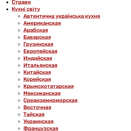
Страви
Кухні світу
Автентична українська кухня
Американская
Арабская
Баварская
Грузинская
Европейская
Индийская
Итальянская
Китайская
Корейская
Крымскотатарская
Мексиканская
Средиземноморская
Восточная
Тайская
Украинская
Французская