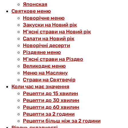
Японская
Святкове меню
Новорічне меню
Закуски на Новий рік
М’ясні страви на Новий рік
Салати на Новий рік
Новорічні десерти
Різдвяне меню
М’ясні страви на Різдво
Великоднє меню
Меню на Масляну
Страви на Святвечір
Коли час має значення
Рецепти до 15 хвилин
Рецепти до 30 хвилин
Рецепти до 60 хвилин
Рецепти за 2 години
Рецепти більш ніж за 2 години
Рівень складності