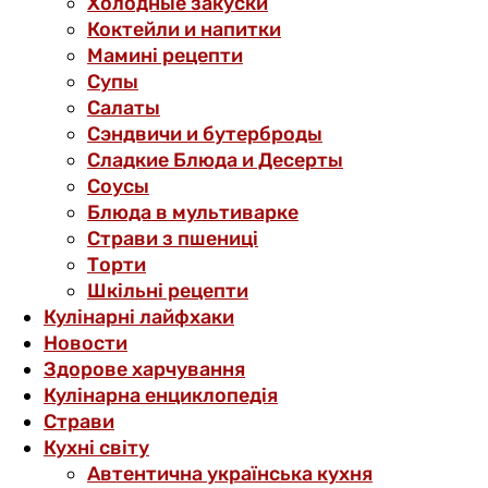
Холодные закуски
Коктейли и напитки
Мамині рецепти
Супы
Салаты
Сэндвичи и бутерброды
Сладкие Блюда и Десерты
Соусы
Блюда в мультиварке
Страви з пшениці
Торти
Шкільні рецепти
Кулінарні лайфхаки
Новости
Здорове харчування
Кулінарна енциклопедія
Страви
Кухні світу
Автентична українська кухня