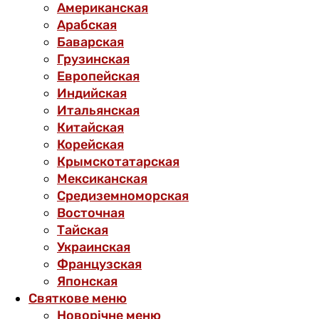
Американская
Арабская
Баварская
Грузинская
Европейская
Индийская
Итальянская
Китайская
Корейская
Крымскотатарская
Мексиканская
Средиземноморская
Восточная
Тайская
Украинская
Французская
Японская
Святкове меню
Новорічне меню