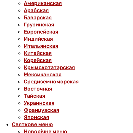
Американская
Арабская
Баварская
Грузинская
Европейская
Индийская
Итальянская
Китайская
Корейская
Крымскотатарская
Мексиканская
Средиземноморская
Восточная
Тайская
Украинская
Французская
Японская
Святкове меню
Новорічне меню