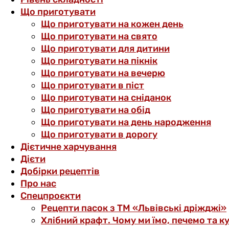
Що приготувати
Що приготувати на кожен день
Що приготувати на свято
Що приготувати для дитини
Що приготувати на пікнік
Що приготувати на вечерю
Що приготувати в піст
Що приготувати на сніданок
Що приготувати на обід
Що приготувати на день народження
Що приготувати в дорогу
Дієтичне харчування
Дієти
Добірки рецептів
Про нас
Спецпроєкти
Рецепти пасок з ТМ «Львівські дріжджі»
Хлібний крафт. Чому ми їмо, печемо та к