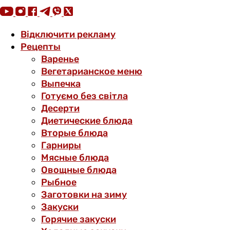
Відключити рекламу
Рецепты
Варенье
Вегетарианское меню
Выпечка
Готуємо без світла
Десерти
Диетические блюда
Вторые блюда
Гарниры
Мясные блюда
Овощные блюда
Рыбное
Заготовки на зиму
Закуски
Горячие закуски