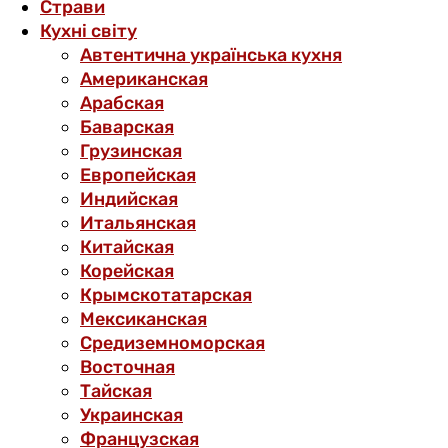
Страви
Кухні світу
Автентична українська кухня
Американская
Арабская
Баварская
Грузинская
Европейская
Индийская
Итальянская
Китайская
Корейская
Крымскотатарская
Мексиканская
Средиземноморская
Восточная
Тайская
Украинская
Французская