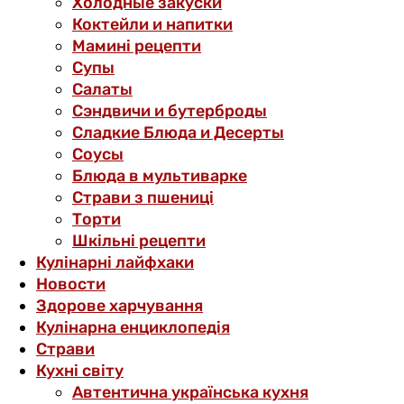
Холодные закуски
Коктейли и напитки
Мамині рецепти
Супы
Салаты
Сэндвичи и бутерброды
Сладкие Блюда и Десерты
Соусы
Блюда в мультиварке
Страви з пшениці
Торти
Шкільні рецепти
Кулінарні лайфхаки
Новости
Здорове харчування
Кулінарна енциклопедія
Страви
Кухні світу
Автентична українська кухня