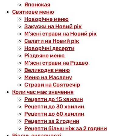
Японская
Святкове меню
Новорічне меню
Закуски на Новий рік
М’ясні страви на Новий рік
Салати на Новий рік
Новорічні десерти
Різдвяне меню
М’ясні страви на Різдво
Великоднє меню
Меню на Масляну
Страви на Святвечір
Коли час має значення
Рецепти до 15 хвилин
Рецепти до 30 хвилин
Рецепти до 60 хвилин
Рецепти за 2 години
Рецепти більш ніж за 2 години
Рівень складності