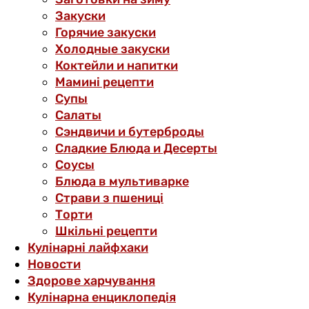
Закуски
Горячие закуски
Холодные закуски
Коктейли и напитки
Мамині рецепти
Супы
Салаты
Сэндвичи и бутерброды
Сладкие Блюда и Десерты
Соусы
Блюда в мультиварке
Страви з пшениці
Торти
Шкільні рецепти
Кулінарні лайфхаки
Новости
Здорове харчування
Кулінарна енциклопедія