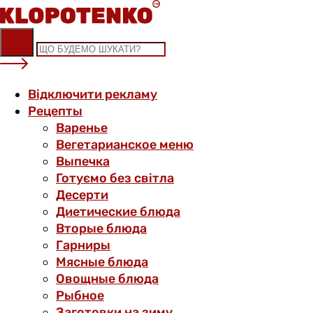
Skip
to
content
Відключити рекламу
Рецепты
Варенье
Вегетарианское меню
Выпечка
Готуємо без світла
Десерти
Диетические блюда
Вторые блюда
Гарниры
Мясные блюда
Овощные блюда
Рыбное
Заготовки на зиму