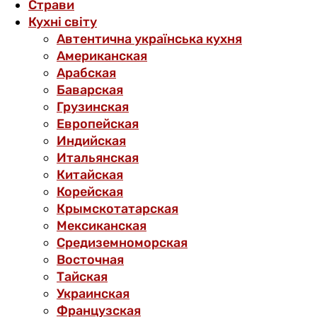
Страви
Кухні світу
Автентична українська кухня
Американская
Арабская
Баварская
Грузинская
Европейская
Индийская
Итальянская
Китайская
Корейская
Крымскотатарская
Мексиканская
Средиземноморская
Восточная
Тайская
Украинская
Французская