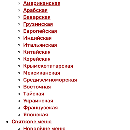
Американская
Арабская
Баварская
Грузинская
Европейская
Индийская
Итальянская
Китайская
Корейская
Крымскотатарская
Мексиканская
Средиземноморская
Восточная
Тайская
Украинская
Французская
Японская
Святкове меню
Новорічне меню