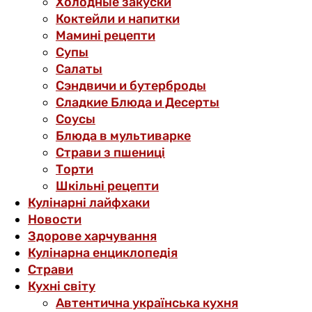
Холодные закуски
Коктейли и напитки
Мамині рецепти
Супы
Салаты
Сэндвичи и бутерброды
Сладкие Блюда и Десерты
Соусы
Блюда в мультиварке
Страви з пшениці
Торти
Шкільні рецепти
Кулінарні лайфхаки
Новости
Здорове харчування
Кулінарна енциклопедія
Страви
Кухні світу
Автентична українська кухня