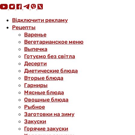
Відключити рекламу
Рецепты
Варенье
Вегетарианское меню
Выпечка
Готуємо без світла
Десерти
Диетические блюда
Вторые блюда
Гарниры
Мясные блюда
Овощные блюда
Рыбное
Заготовки на зиму
Закуски
Горячие закуски