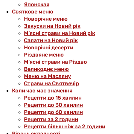
Японская
Святкове меню
Новорічне меню
Закуски на Новий рік
М’ясні страви на Новий рік
Салати на Новий рік
Новорічні десерти
Різдвяне меню
М’ясні страви на Різдво
Великоднє меню
Меню на Масляну
Страви на Святвечір
Коли час має значення
Рецепти до 15 хвилин
Рецепти до 30 хвилин
Рецепти до 60 хвилин
Рецепти за 2 години
Рецепти більш ніж за 2 години
Рівень складності