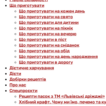
Що приготувати
Що приготувати на кожен день
Що приготувати на свято
Що приготувати для дитини
Що приготувати на пікнік
Що приготувати на вечерю
Що приготувати в піст
Що приготувати на сніданок
Що приготувати на обід
Що приготувати на день народження
Що приготувати в дорогу
Дієтичне харчування
Дієти
Добірки рецептів
Про нас
Спецпроєкти
Рецепти пасок з ТМ «Львівські дріжджі»
Хлібний крафт. Чому ми їмо, печемо та к