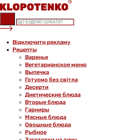
Skip
to
content
Відключити рекламу
Рецепты
Варенье
Вегетарианское меню
Выпечка
Готуємо без світла
Десерти
Диетические блюда
Вторые блюда
Гарниры
Мясные блюда
Овощные блюда
Рыбное
Заготовки на зиму