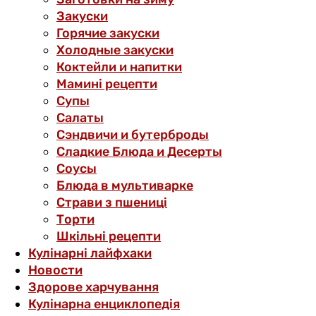
Закуски
Горячие закуски
Холодные закуски
Коктейли и напитки
Мамині рецепти
Супы
Салаты
Сэндвичи и бутерброды
Сладкие Блюда и Десерты
Соусы
Блюда в мультиварке
Страви з пшениці
Торти
Шкільні рецепти
Кулінарні лайфхаки
Новости
Здорове харчування
Кулінарна енциклопедія