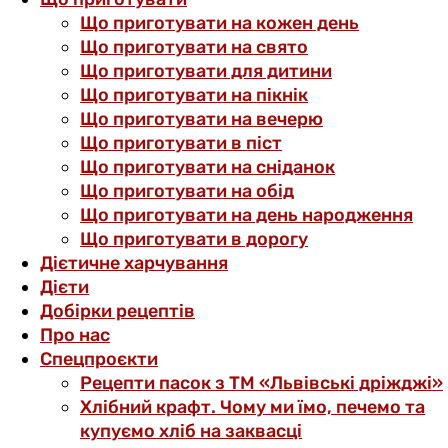
Що приготувати на кожен день
Що приготувати на свято
Що приготувати для дитини
Що приготувати на пікнік
Що приготувати на вечерю
Що приготувати в піст
Що приготувати на сніданок
Що приготувати на обід
Що приготувати на день народження
Що приготувати в дорогу
Дієтичне харчування
Дієти
Добірки рецептів
Про нас
Спецпроєкти
Рецепти пасок з ТМ «Львівські дріжджі»
Хлібний крафт. Чому ми їмо, печемо та
купуємо хліб на заквасці