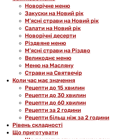
Новорічне меню
Закуски на Новий рік
М’ясні страви на Новий рік
Салати на Новий рік
Новорічні десерти
Різдвяне меню
М’ясні страви на Різдво
Великоднє меню
Меню на Масляну
Страви на Святвечір
Коли час має значення
Рецепти до 15 хвилин
Рецепти до 30 хвилин
Рецепти до 60 хвилин
Рецепти за 2 години
Рецепти більш ніж за 2 години
Рівень складності
Що приготувати