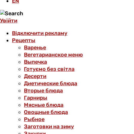
EN
Увійти
Відключити рекламу
Рецепты
Варенье
Вегетарианское меню
Выпечка
Готуємо без світла
Десерти
Диетические блюда
Вторые блюда
Гарниры
Мясные блюда
Овощные блюда
Рыбное
Заготовки на зиму
Закуски