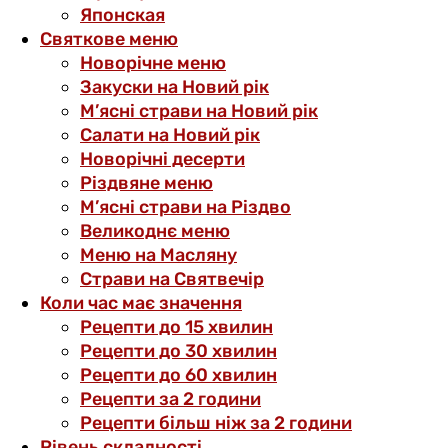
Японская
Святкове меню
Новорічне меню
Закуски на Новий рік
М’ясні страви на Новий рік
Салати на Новий рік
Новорічні десерти
Різдвяне меню
М’ясні страви на Різдво
Великоднє меню
Меню на Масляну
Страви на Святвечір
Коли час має значення
Рецепти до 15 хвилин
Рецепти до 30 хвилин
Рецепти до 60 хвилин
Рецепти за 2 години
Рецепти більш ніж за 2 години
Рівень складності