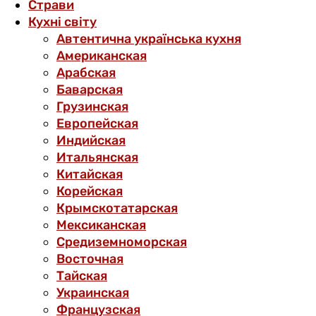
Страви
Кухні світу
Автентична українська кухня
Американская
Арабская
Баварская
Грузинская
Европейская
Индийская
Итальянская
Китайская
Корейская
Крымскотатарская
Мексиканская
Средиземноморская
Восточная
Тайская
Украинская
Французская