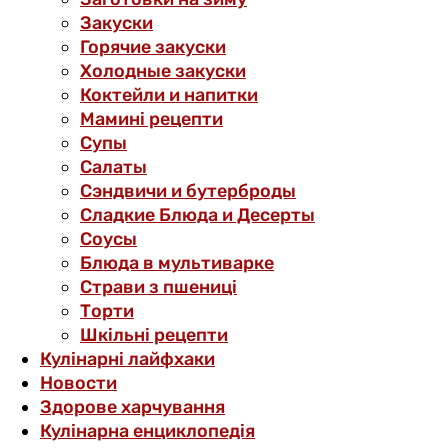
Закуски
Горячие закуски
Холодные закуски
Коктейли и напитки
Мамині рецепти
Супы
Салаты
Сэндвичи и бутерброды
Сладкие Блюда и Десерты
Соусы
Блюда в мультиварке
Страви з пшениці
Торти
Шкільні рецепти
Кулінарні лайфхаки
Новости
Здорове харчування
Кулінарна енциклопедія