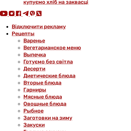
купуємо хліб на заквасці
Відключити рекламу
Рецепты
Варенье
Вегетарианское меню
Выпечка
Готуємо без світла
Десерти
Диетические блюда
Вторые блюда
Гарниры
Мясные блюда
Овощные блюда
Рыбное
Заготовки на зиму
Закуски