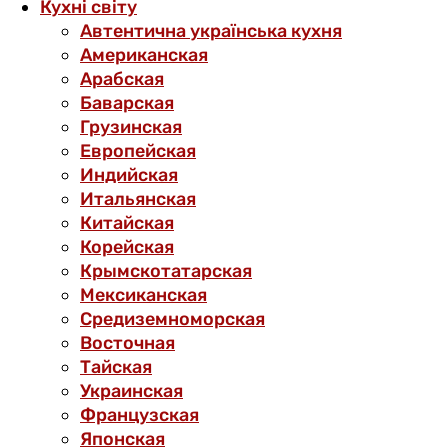
Кухні світу
Автентична українська кухня
Американская
Арабская
Баварская
Грузинская
Европейская
Индийская
Итальянская
Китайская
Корейская
Крымскотатарская
Мексиканская
Средиземноморская
Восточная
Тайская
Украинская
Французская
Японская