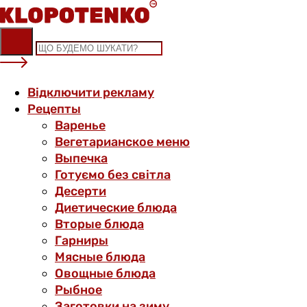
Skip
to
content
Відключити рекламу
Рецепты
Варенье
Вегетарианское меню
Выпечка
Готуємо без світла
Десерти
Диетические блюда
Вторые блюда
Гарниры
Мясные блюда
Овощные блюда
Рыбное
Заготовки на зиму