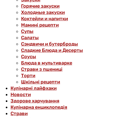
Горячие закуски
Холодные закуски
Коктейли и напитки
Мамині рецепти
Супы
Салаты
Сэндвичи и бутерброды
Сладкие Блюда и Десерты
Соусы
Блюда в мультиварке
Страви з пшениці
Торти
Шкільні рецепти
Кулінарні лайфхаки
Новости
Здорове харчування
Кулінарна енциклопедія
Страви