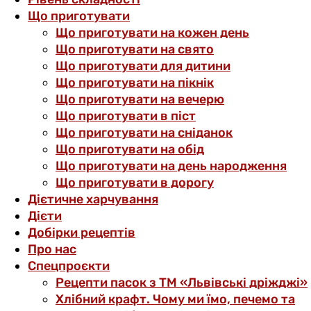
Що приготувати
Що приготувати на кожен день
Що приготувати на свято
Що приготувати для дитини
Що приготувати на пікнік
Що приготувати на вечерю
Що приготувати в піст
Що приготувати на сніданок
Що приготувати на обід
Що приготувати на день народження
Що приготувати в дорогу
Дієтичне харчування
Дієти
Добірки рецептів
Про нас
Спецпроєкти
Рецепти пасок з ТМ «Львівські дріжджі»
Хлібний крафт. Чому ми їмо, печемо та