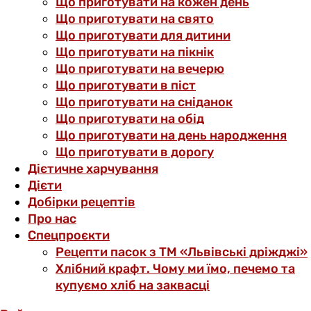
Що приготувати на кожен день
Що приготувати на свято
Що приготувати для дитини
Що приготувати на пікнік
Що приготувати на вечерю
Що приготувати в піст
Що приготувати на сніданок
Що приготувати на обід
Що приготувати на день народження
Що приготувати в дорогу
Дієтичне харчування
Дієти
Добірки рецептів
Про нас
Спецпроєкти
Рецепти пасок з ТМ «Львівські дріжджі»
Хлібний крафт. Чому ми їмо, печемо та
купуємо хліб на заквасці