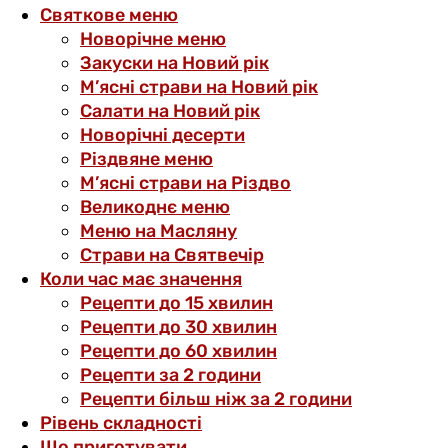
Святкове меню
Новорічне меню
Закуски на Новий рік
М’ясні страви на Новий рік
Салати на Новий рік
Новорічні десерти
Різдвяне меню
М’ясні страви на Різдво
Великоднє меню
Меню на Масляну
Страви на Святвечір
Коли час має значення
Рецепти до 15 хвилин
Рецепти до 30 хвилин
Рецепти до 60 хвилин
Рецепти за 2 години
Рецепти більш ніж за 2 години
Рівень складності
Що приготувати