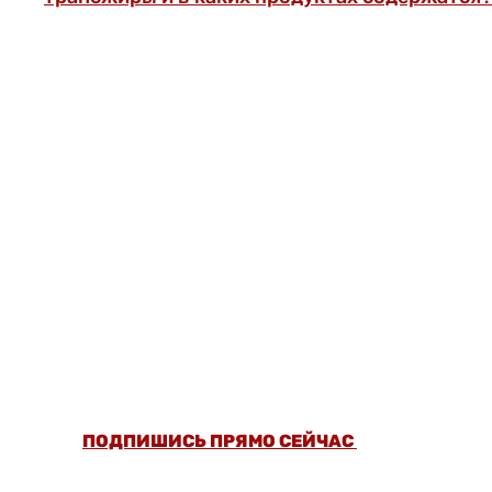
ОФОРМИ ПОДПИСКУ И СМОТРИ БОЛЬШЕ
5000 СТАТЕЙ И ПРОВЕРЕННЫХ РЕЦЕПТОВ
БЕЗ РЕКЛАМЫ.
ПОДПИШИСЬ ПРЯМО СЕЙЧАС