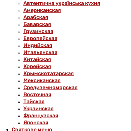
Автентична українська кухня
Американская
Арабская
Баварская
Грузинская
Европейская
Индийская
Итальянская
Китайская
Корейская
Крымскотатарская
Мексиканская
Средиземноморская
Восточная
Тайская
Украинская
Французская
Японская
Святкове меню