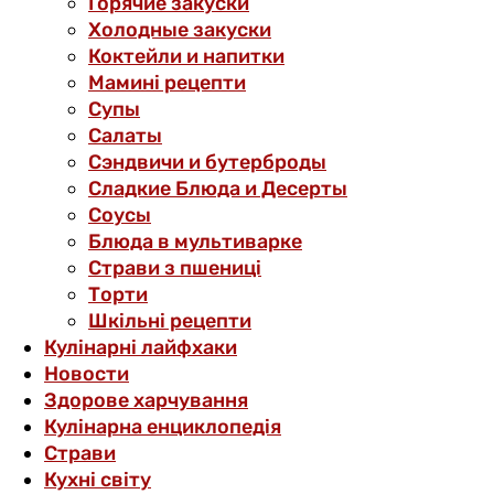
Горячие закуски
Холодные закуски
Коктейли и напитки
Мамині рецепти
Супы
Салаты
Сэндвичи и бутерброды
Сладкие Блюда и Десерты
Соусы
Блюда в мультиварке
Страви з пшениці
Торти
Шкільні рецепти
Кулінарні лайфхаки
Новости
Здорове харчування
Кулінарна енциклопедія
Страви
Кухні світу