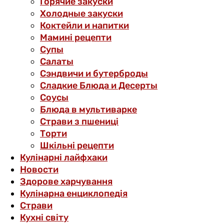
Горячие закуски
Холодные закуски
Коктейли и напитки
Мамині рецепти
Супы
Салаты
Сэндвичи и бутерброды
Сладкие Блюда и Десерты
Соусы
Блюда в мультиварке
Страви з пшениці
Торти
Шкільні рецепти
Кулінарні лайфхаки
Новости
Здорове харчування
Кулінарна енциклопедія
Страви
Кухні світу