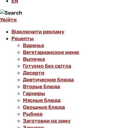
EN
Увійти
Відключити рекламу
Рецепты
Варенье
Вегетарианское меню
Выпечка
Готуємо без світла
Десерти
Диетические блюда
Вторые блюда
Гарниры
Мясные блюда
Овощные блюда
Рыбное
Заготовки на зиму
Закуски