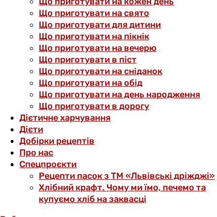
Що приготувати на кожен день
Що приготувати на свято
Що приготувати для дитини
Що приготувати на пікнік
Що приготувати на вечерю
Що приготувати в піст
Що приготувати на сніданок
Що приготувати на обід
Що приготувати на день народження
Що приготувати в дорогу
Дієтичне харчування
Дієти
Добірки рецептів
Про нас
Спецпроєкти
Рецепти пасок з ТМ «Львівські дріжджі»
Хлібний крафт. Чому ми їмо, печемо та
купуємо хліб на заквасці