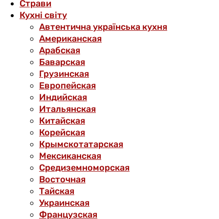
Страви
Кухні світу
Автентична українська кухня
Американская
Арабская
Баварская
Грузинская
Европейская
Индийская
Итальянская
Китайская
Корейская
Крымскотатарская
Мексиканская
Средиземноморская
Восточная
Тайская
Украинская
Французская