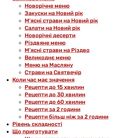
Новорічне меню
Закуски на Новий рік
М’ясні страви на Новий рік
Салати на Новий рік
Новорічні десерти
Різдвяне меню
М’ясні страви на Різдво
Великоднє меню
Меню на Масляну
Страви на Святвечір
Коли час має значення
Рецепти до 15 хвилин
Рецепти до 30 хвилин
Рецепти до 60 хвилин
Рецепти за 2 години
Рецепти більш ніж за 2 години
Рівень складності
Що приготувати