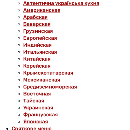
Автентична українська кухня
Американская
Арабская
Баварская
Грузинская
Европейская
Индийская
Итальянская
Китайская
Корейская
Крымскотатарская
Мексиканская
Средиземноморская
Восточная
Тайская
Украинская
Французская
Японская
Святкове меню