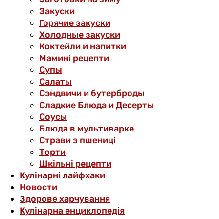
Закуски
Горячие закуски
Холодные закуски
Коктейли и напитки
Мамині рецепти
Супы
Салаты
Сэндвичи и бутерброды
Сладкие Блюда и Десерты
Соусы
Блюда в мультиварке
Страви з пшениці
Торти
Шкільні рецепти
Кулінарні лайфхаки
Новости
Здорове харчування
Кулінарна енциклопедія