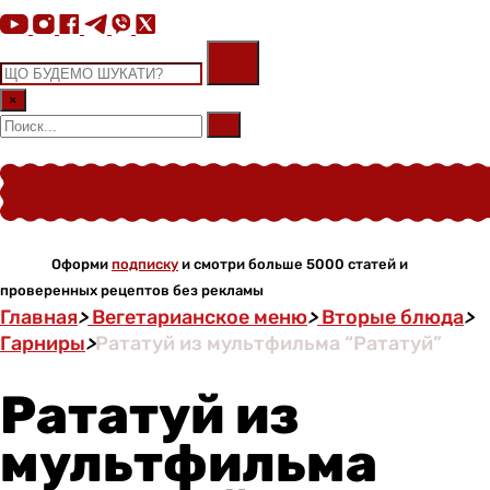
×
Оформи
подписку
и смотри больше 5000 статей и
проверенных рецептов без рекламы
Главная
>
Вегетарианское меню
>
Вторые блюда
>
Гарниры
>
Рататуй из мультфильма “Рататуй”
Рататуй из
мультфильма