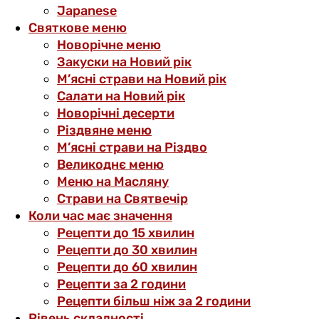
Japanese
Святкове меню
Новорічне меню
Закуски на Новий рік
М’ясні страви на Новий рік
Салати на Новий рік
Новорічні десерти
Різдвяне меню
М’ясні страви на Різдво
Великоднє меню
Меню на Масляну
Страви на Святвечір
Коли час має значення
Рецепти до 15 хвилин
Рецепти до 30 хвилин
Рецепти до 60 хвилин
Рецепти за 2 години
Рецепти більш ніж за 2 години
Рівень складності