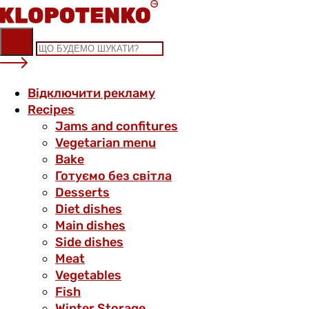
Skip
to
content
Відключити рекламу
Recipes
Jams and confitures
Vegetarian menu
Bake
Готуємо без світла
Desserts
Diet dishes
Main dishes
Side dishes
Meat
Vegetables
Fish
Winter Storage