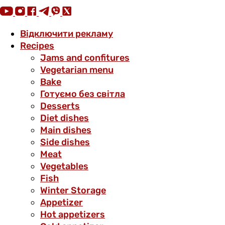
Відключити рекламу
Recipes
Jams and confitures
Vegetarian menu
Bake
Готуємо без світла
Desserts
Diet dishes
Main dishes
Side dishes
Meat
Vegetables
Fish
Winter Storage
Аppetizer
Hot appetizers