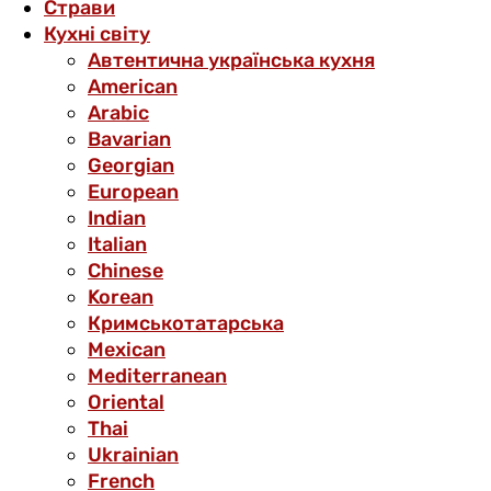
Страви
Кухні світу
Автентична українська кухня
American
Arabic
Bavarian
Georgian
European
Indian
Italian
Chinese
Korean
Кримськотатарська
Mexican
Mediterranean
Oriental
Thai
Ukrainian
French