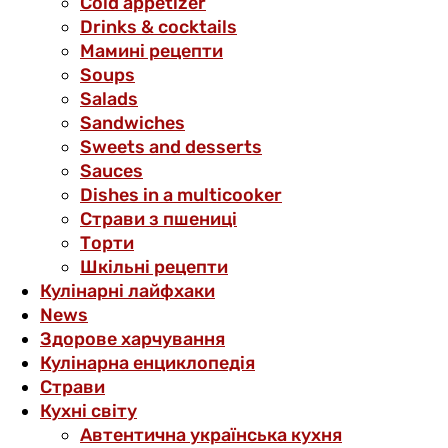
Cold appetizer
Drinks & cocktails
Мамині рецепти
Soups
Salads
Sandwiches
Sweets and desserts
Sauces
Dishes in a multicooker
Страви з пшениці
Торти
Шкільні рецепти
Кулінарні лайфхаки
News
Здорове харчування
Кулінарна енциклопедія
Страви
Кухні світу
Автентична українська кухня