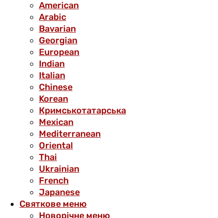
American
Arabic
Bavarian
Georgian
European
Indian
Italian
Chinese
Korean
Кримськотатарська
Mexican
Mediterranean
Oriental
Thai
Ukrainian
French
Japanese
Святкове меню
Новорічне меню