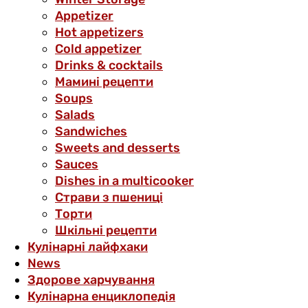
Аppetizer
Hot appetizers
Cold appetizer
Drinks & cocktails
Мамині рецепти
Soups
Salads
Sandwiches
Sweets and desserts
Sauces
Dishes in a multicooker
Страви з пшениці
Торти
Шкільні рецепти
Кулінарні лайфхаки
News
Здорове харчування
Кулінарна енциклопедія