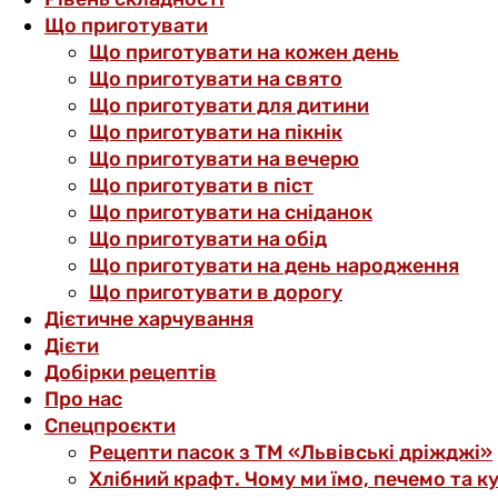
Що приготувати
Що приготувати на кожен день
Що приготувати на свято
Що приготувати для дитини
Що приготувати на пікнік
Що приготувати на вечерю
Що приготувати в піст
Що приготувати на сніданок
Що приготувати на обід
Що приготувати на день народження
Що приготувати в дорогу
Дієтичне харчування
Дієти
Добірки рецептів
Про нас
Спецпроєкти
Рецепти пасок з ТМ «Львівські дріжджі»
Хлібний крафт. Чому ми їмо, печемо та к