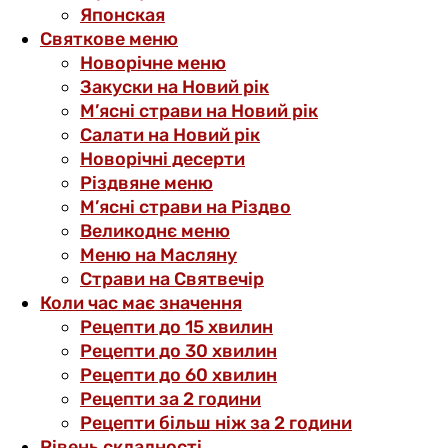
Японская
Святкове меню
Новорічне меню
Закуски на Новий рік
М’ясні страви на Новий рік
Салати на Новий рік
Новорічні десерти
Різдвяне меню
М’ясні страви на Різдво
Великоднє меню
Меню на Масляну
Страви на Святвечір
Коли час має значення
Рецепти до 15 хвилин
Рецепти до 30 хвилин
Рецепти до 60 хвилин
Рецепти за 2 години
Рецепти більш ніж за 2 години
Рівень складності