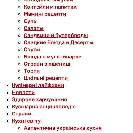
Коктейли и напитки
Мамині рецепти
Супы
Салаты
Сэндвичи и бутерброды
Сладкие Блюда и Десерты
Соусы
Блюда в мультиварке
Страви з пшениці
Торти
Шкільні рецепти
Кулінарні лайфхаки
Новости
Здорове харчування
Кулінарна енциклопедія
Страви
Кухні світу
Автентична українська кухня