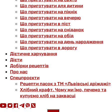
Що приготувати для дитини
Що приготувати на пікнік
Що приготувати на вечерю
Що приготувати в піст
Що приготувати на сніданок
Що приготувати на обід
Що приготувати на день народження
Що приготувати в дорогу
Дієтичне харчування
Дієти
Добірки рецептів
Про нас
Спецпроєкти
Рецепти пасок з ТМ «Львівські дріжджі»
Хлібний крафт. Чому ми їмо, печемо та
купуємо хліб на заквасці