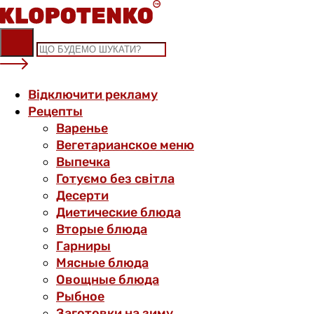
Skip
to
content
Відключити рекламу
Рецепты
Варенье
Вегетарианское меню
Выпечка
Готуємо без світла
Десерти
Диетические блюда
Вторые блюда
Гарниры
Мясные блюда
Овощные блюда
Рыбное
Заготовки на зиму