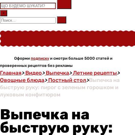
×
Оформи
подписку
и смотри больше 5000 статей и
проверенных рецептов без рекламы
Главная
>
Видео
>
Выпечка
>
Летние рецепты
>
Овощные блюда
>
Постный стол
>
Выпечка на
быструю руку: пирог с зеленым горошком и
луковым конфитюром
Выпечка на
быструю руку: