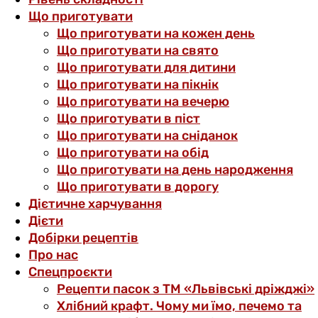
Що приготувати
Що приготувати на кожен день
Що приготувати на свято
Що приготувати для дитини
Що приготувати на пікнік
Що приготувати на вечерю
Що приготувати в піст
Що приготувати на сніданок
Що приготувати на обід
Що приготувати на день народження
Що приготувати в дорогу
Дієтичне харчування
Дієти
Добірки рецептів
Про нас
Спецпроєкти
Рецепти пасок з ТМ «Львівські дріжджі»
Хлібний крафт. Чому ми їмо, печемо та