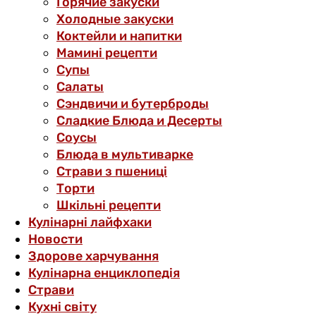
Горячие закуски
Холодные закуски
Коктейли и напитки
Мамині рецепти
Супы
Салаты
Сэндвичи и бутерброды
Сладкие Блюда и Десерты
Соусы
Блюда в мультиварке
Страви з пшениці
Торти
Шкільні рецепти
Кулінарні лайфхаки
Новости
Здорове харчування
Кулінарна енциклопедія
Страви
Кухні світу