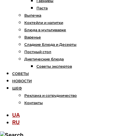
Гарниры
Паста
Выпечка
Коктейли и напитки
Блюда в мультиварке
Варенье
Сладкие Блюда и Десерты
Постный стол
Диетические блюда
Советы экспертов
СОВЕТЫ
НОВОСТИ
ШЕФ
Реклама и сотрудничество
Контакты
UA
RU