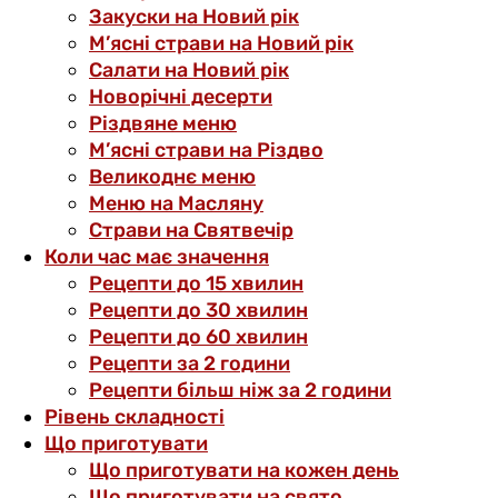
Закуски на Новий рік
М’ясні страви на Новий рік
Салати на Новий рік
Новорічні десерти
Різдвяне меню
М’ясні страви на Різдво
Великоднє меню
Меню на Масляну
Страви на Святвечір
Коли час має значення
Рецепти до 15 хвилин
Рецепти до 30 хвилин
Рецепти до 60 хвилин
Рецепти за 2 години
Рецепти більш ніж за 2 години
Рівень складності
Що приготувати
Що приготувати на кожен день
Що приготувати на свято