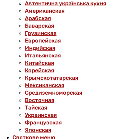
Автентична українська кухня
Американская
Арабская
Баварская
Грузинская
Европейская
Индийская
Итальянская
Китайская
Корейская
Крымскотатарская
Мексиканская
Средиземноморская
Восточная
Тайская
Украинская
Французская
Японская
Святкове меню