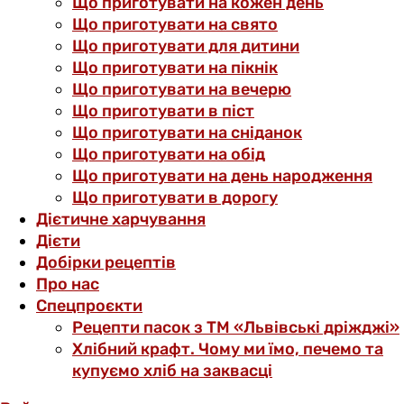
Що приготувати на кожен день
Що приготувати на свято
Що приготувати для дитини
Що приготувати на пікнік
Що приготувати на вечерю
Що приготувати в піст
Що приготувати на сніданок
Що приготувати на обід
Що приготувати на день народження
Що приготувати в дорогу
Дієтичне харчування
Дієти
Добірки рецептів
Про нас
Спецпроєкти
Рецепти пасок з ТМ «Львівські дріжджі»
Хлібний крафт. Чому ми їмо, печемо та
купуємо хліб на заквасці