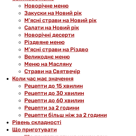
Новорічне меню
Закуски на Новий рік
М’ясні страви на Новий рік
Салати на Новий рік
Новорічні десерти
Різдвяне меню
М’ясні страви на Різдво
Великоднє меню
Меню на Масляну
Страви на Святвечір
Коли час має значення
Рецепти до 15 хвилин
Рецепти до 30 хвилин
Рецепти до 60 хвилин
Рецепти за 2 години
Рецепти більш ніж за 2 години
Рівень складності
Що приготувати