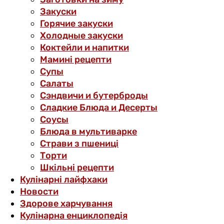
Закуски
Горячие закуски
Холодные закуски
Коктейли и напитки
Мамині рецепти
Супы
Салаты
Сэндвичи и бутерброды
Сладкие Блюда и Десерты
Соусы
Блюда в мультиварке
Страви з пшениці
Торти
Шкільні рецепти
Кулінарні лайфхаки
Новости
Здорове харчування
Кулінарна енциклопедія