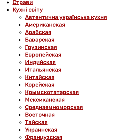
Страви
Кухні світу
Автентична українська кухня
Американская
Арабская
Баварская
Грузинская
Европейская
Индийская
Итальянская
Китайская
Корейская
Крымскотатарская
Мексиканская
Средиземноморская
Восточная
Тайская
Украинская
Французская