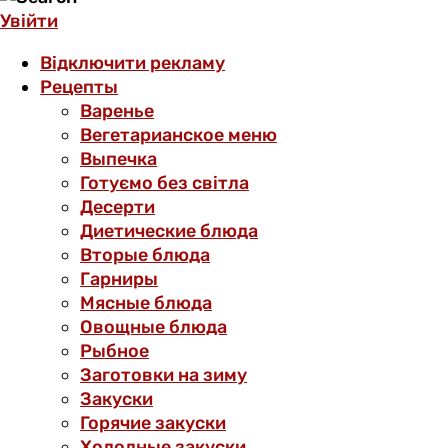
Увійти
Відключити рекламу
Рецепты
Варенье
Вегетарианское меню
Выпечка
Готуємо без світла
Десерти
Диетические блюда
Вторые блюда
Гарниры
Мясные блюда
Овощные блюда
Рыбное
Заготовки на зиму
Закуски
Горячие закуски
Холодные закуски