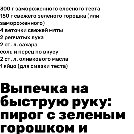
300 г
замороженного
слоеного теста
150 г
свежего
зеленого горошка (или
замороженного)
4 веточки
свежей
мяты
2 репчатых
лука
2 ст.
л.
сахара
соль и
перец
по вкусу
2 ст.
л.
оливкового масла
1 яйцо
(для
смазки теста)
Выпечка на
быструю руку:
пирог с зеленым
горошком и