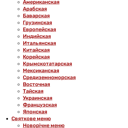
Американская
Арабская
Баварская
Грузинская
Европейская
Индийская
Итальянская
Китайская
Корейская
Крымскотатарская
Мексиканская
Средиземноморская
Восточная
Тайская
Украинская
Французская
Японская
Святкове меню
Новорічне меню