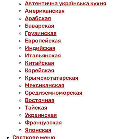
Автентична українська кухня
Американская
Арабская
Баварская
Грузинская
Европейская
Индийская
Итальянская
Китайская
Корейская
Крымскотатарская
Мексиканская
Средиземноморская
Восточная
Тайская
Украинская
Французская
Японская
Святкове меню