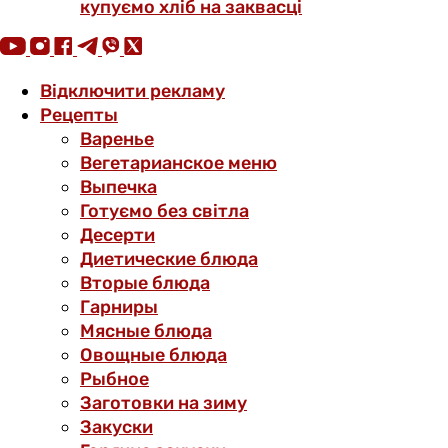
купуємо хліб на заквасці
Відключити рекламу
Рецепты
Варенье
Вегетарианское меню
Выпечка
Готуємо без світла
Десерти
Диетические блюда
Вторые блюда
Гарниры
Мясные блюда
Овощные блюда
Рыбное
Заготовки на зиму
Закуски