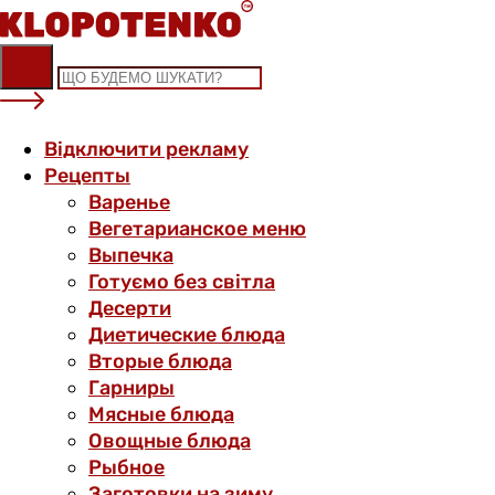
Skip
to
content
Відключити рекламу
Рецепты
Варенье
Вегетарианское меню
Выпечка
Готуємо без світла
Десерти
Диетические блюда
Вторые блюда
Гарниры
Мясные блюда
Овощные блюда
Рыбное
Заготовки на зиму