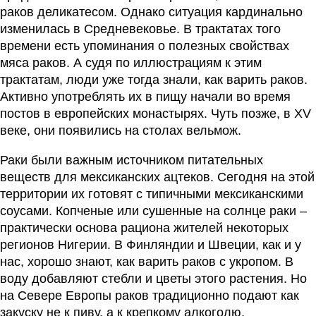
раков деликатесом. Однако ситуация кардинально
изменилась в Средневековье. В трактатах того
времени есть упоминания о полезных свойствах
мяса раков. А судя по иллюстрациям к этим
трактатам, люди уже тогда знали, как варить раков.
Активно употреблять их в пищу начали во время
постов в европейских монастырях. Чуть позже, в XV
веке, они появились на столах вельмож.
Раки были важным источником питательных
веществ для мексиканских ацтеков. Сегодня на этой
территории их готовят с типичными мексиканскими
соусами. Копченые или сушенные на солнце раки –
практически основа рациона жителей некоторых
регионов Нигерии. В Финляндии и Швеции, как и у
нас, хорошо знают, как варить раков с укропом. В
воду добавляют стебли и цветы этого растения. Но
на Севере Европы раков традиционно подают как
закуску не к пиву, а к крепкому алкоголю.