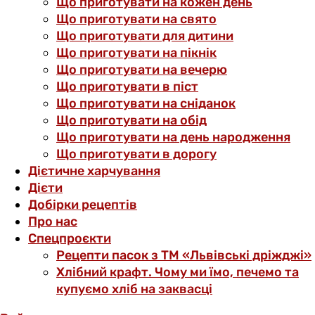
Що приготувати на кожен день
Що приготувати на свято
Що приготувати для дитини
Що приготувати на пікнік
Що приготувати на вечерю
Що приготувати в піст
Що приготувати на сніданок
Що приготувати на обід
Що приготувати на день народження
Що приготувати в дорогу
Дієтичне харчування
Дієти
Добірки рецептів
Про нас
Спецпроєкти
Рецепти пасок з ТМ «Львівські дріжджі»
Хлібний крафт. Чому ми їмо, печемо та
купуємо хліб на заквасці