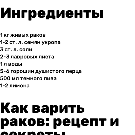
Ингредиенты
1 кг
живых
раков
1-2 ст.
л.
семян укропа
3 ст.
л.
соли
2-3 лавровых
листа
1 л
воды
5-6 горошин
душистого
перца
500 мл
темного
пива
1-2 лимона
Как варить
раков: рецепт и
секреты