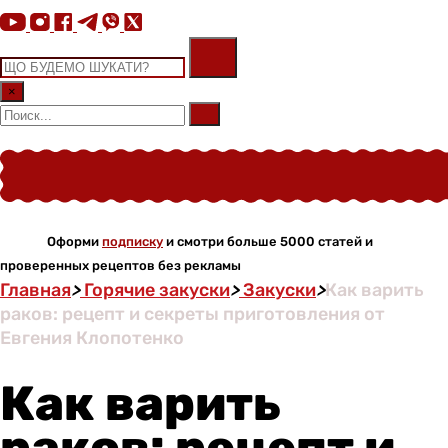
×
Оформи
подписку
и смотри больше 5000 статей и
проверенных рецептов без рекламы
Главная
>
Горячие закуски
>
Закуски
>
Как варить
раков: рецепт и секреты приготовления от
Евгения Клопотенко
Как варить
раков: рецепт и