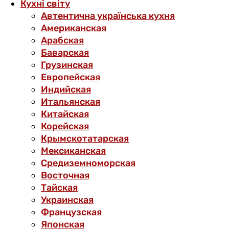
Кухні світу
Автентична українська кухня
Американская
Арабская
Баварская
Грузинская
Европейская
Индийская
Итальянская
Китайская
Корейская
Крымскотатарская
Мексиканская
Средиземноморская
Восточная
Тайская
Украинская
Французская
Японская