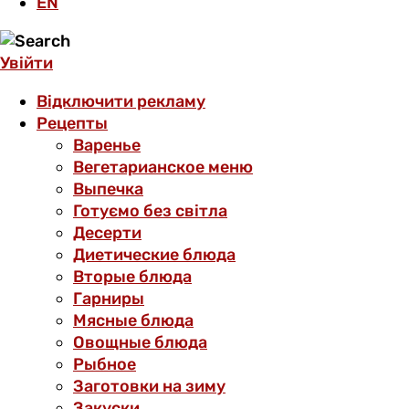
EN
Увійти
Відключити рекламу
Рецепты
Варенье
Вегетарианское меню
Выпечка
Готуємо без світла
Десерти
Диетические блюда
Вторые блюда
Гарниры
Мясные блюда
Овощные блюда
Рыбное
Заготовки на зиму
Закуски