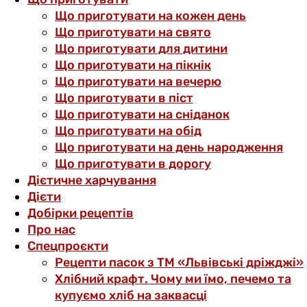
Що приготувати на кожен день
Що приготувати на свято
Що приготувати для дитини
Що приготувати на пікнік
Що приготувати на вечерю
Що приготувати в піст
Що приготувати на сніданок
Що приготувати на обід
Що приготувати на день народження
Що приготувати в дорогу
Дієтичне харчування
Дієти
Добірки рецептів
Про нас
Спецпроєкти
Рецепти пасок з ТМ «Львівські дріжджі»
Хлібний крафт. Чому ми їмо, печемо та
купуємо хліб на заквасці