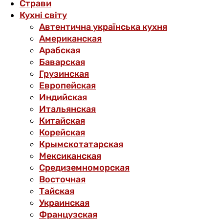
Страви
Кухні світу
Автентична українська кухня
Американская
Арабская
Баварская
Грузинская
Европейская
Индийская
Итальянская
Китайская
Корейская
Крымскотатарская
Мексиканская
Средиземноморская
Восточная
Тайская
Украинская
Французская