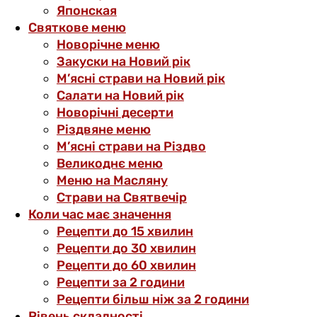
Японская
Святкове меню
Новорічне меню
Закуски на Новий рік
М’ясні страви на Новий рік
Салати на Новий рік
Новорічні десерти
Різдвяне меню
М’ясні страви на Різдво
Великоднє меню
Меню на Масляну
Страви на Святвечір
Коли час має значення
Рецепти до 15 хвилин
Рецепти до 30 хвилин
Рецепти до 60 хвилин
Рецепти за 2 години
Рецепти більш ніж за 2 години
Рівень складності