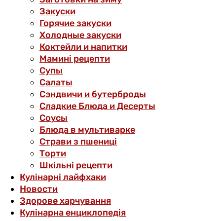
Закуски
Горячие закуски
Холодные закуски
Коктейли и напитки
Мамині рецепти
Супы
Салаты
Сэндвичи и бутерброды
Сладкие Блюда и Десерты
Соусы
Блюда в мультиварке
Страви з пшениці
Торти
Шкільні рецепти
Кулінарні лайфхаки
Новости
Здорове харчування
Кулінарна енциклопедія