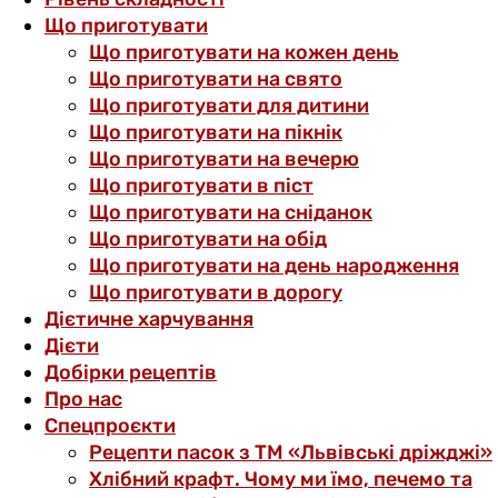
Що приготувати
Що приготувати на кожен день
Що приготувати на свято
Що приготувати для дитини
Що приготувати на пікнік
Що приготувати на вечерю
Що приготувати в піст
Що приготувати на сніданок
Що приготувати на обід
Що приготувати на день народження
Що приготувати в дорогу
Дієтичне харчування
Дієти
Добірки рецептів
Про нас
Спецпроєкти
Рецепти пасок з ТМ «Львівські дріжджі»
Хлібний крафт. Чому ми їмо, печемо та