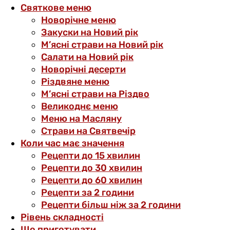
Святкове меню
Новорічне меню
Закуски на Новий рік
М’ясні страви на Новий рік
Салати на Новий рік
Новорічні десерти
Різдвяне меню
М’ясні страви на Різдво
Великоднє меню
Меню на Масляну
Страви на Святвечір
Коли час має значення
Рецепти до 15 хвилин
Рецепти до 30 хвилин
Рецепти до 60 хвилин
Рецепти за 2 години
Рецепти більш ніж за 2 години
Рівень складності
Що приготувати