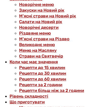
Новорічне меню
Закуски на Новий рік
М’ясні страви на Новий рік
Салати на Новий рік
Новорічні десерти
Різдвяне меню
М’ясні страви на Різдво
Великоднє меню
Меню на Масляну
Страви на Святвечір
Коли час має значення
Рецепти до 15 хвилин
Рецепти до 30 хвилин
Рецепти до 60 хвилин
Рецепти за 2 години
Рецепти більш ніж за 2 години
Рівень складності
Що приготувати