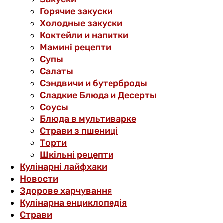
Горячие закуски
Холодные закуски
Коктейли и напитки
Мамині рецепти
Супы
Салаты
Сэндвичи и бутерброды
Сладкие Блюда и Десерты
Соусы
Блюда в мультиварке
Страви з пшениці
Торти
Шкільні рецепти
Кулінарні лайфхаки
Новости
Здорове харчування
Кулінарна енциклопедія
Страви