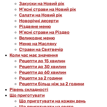
Закуски на Новий рік
М’ясні страви на Новий рік
Салати на Новий рік
Новорічні десерти
Різдвяне меню
М’ясні страви на Різдво
Великоднє меню
Меню на Масляну
Страви на Святвечір
Коли час має значення
Рецепти до 15 хвилин
Рецепти до 30 хвилин
Рецепти до 60 хвилин
Рецепти за 2 години
Рецепти більш ніж за 2 години
Рівень складності
Що приготувати
Що приготувати на кожен день
Що приготувати на свято