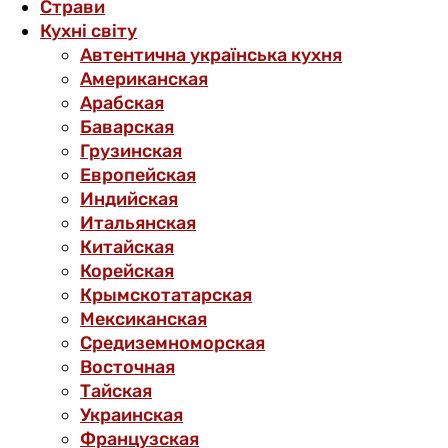
Страви
Кухні світу
Автентична українська кухня
Американская
Арабская
Баварская
Грузинская
Европейская
Индийская
Итальянская
Китайская
Корейская
Крымскотатарская
Мексиканская
Средиземноморская
Восточная
Тайская
Украинская
Французская