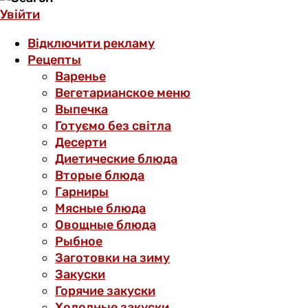
Увійти
Відключити рекламу
Рецепты
Варенье
Вегетарианское меню
Выпечка
Готуємо без світла
Десерти
Диетические блюда
Вторые блюда
Гарниры
Мясные блюда
Овощные блюда
Рыбное
Заготовки на зиму
Закуски
Горячие закуски
Холодные закуски