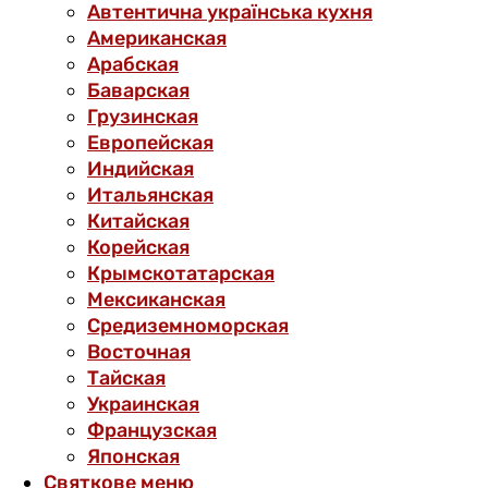
Автентична українська кухня
Американская
Арабская
Баварская
Грузинская
Европейская
Индийская
Итальянская
Китайская
Корейская
Крымскотатарская
Мексиканская
Средиземноморская
Восточная
Тайская
Украинская
Французская
Японская
Святкове меню