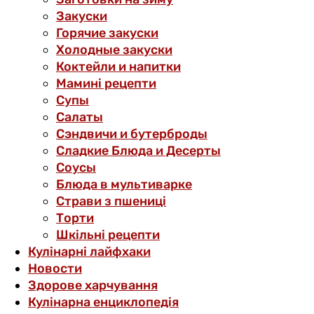
Закуски
Горячие закуски
Холодные закуски
Коктейли и напитки
Мамині рецепти
Супы
Салаты
Сэндвичи и бутерброды
Сладкие Блюда и Десерты
Соусы
Блюда в мультиварке
Страви з пшениці
Торти
Шкільні рецепти
Кулінарні лайфхаки
Новости
Здорове харчування
Кулінарна енциклопедія