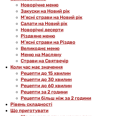
Новорічне меню
Закуски на Новий рік
М’ясні страви на Новий рік
Салати на Новий рік
Новорічні десерти
Різдвяне меню
М’ясні страви на Різдво
Великоднє меню
Меню на Масляну
Страви на Святвечір
Коли час має значення
Рецепти до 15 хвилин
Рецепти до 30 хвилин
Рецепти до 60 хвилин
Рецепти за 2 години
Рецепти більш ніж за 2 години
Рівень складності
Що приготувати