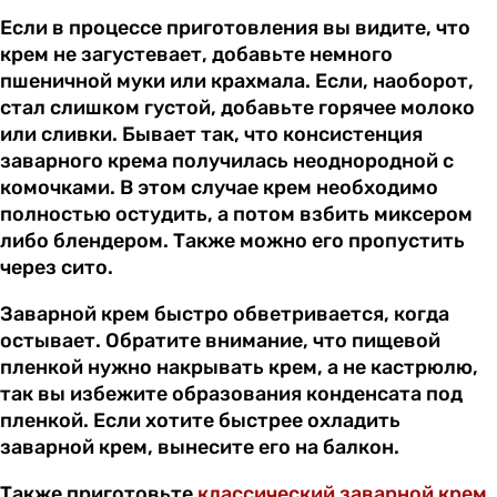
Если в процессе приготовления вы видите, что
крем не загустевает, добавьте немного
пшеничной муки или крахмала. Если, наоборот,
стал слишком густой, добавьте горячее молоко
или сливки. Бывает так, что консистенция
заварного крема получилась неоднородной с
комочками. В этом случае крем необходимо
полностью остудить, а потом взбить миксером
либо блендером. Также можно его пропустить
через сито.
Заварной крем быстро обветривается, когда
остывает. Обратите внимание, что пищевой
пленкой нужно накрывать крем, а не кастрюлю,
так вы избежите образования конденсата под
пленкой. Если хотите быстрее охладить
заварной крем, вынесите его на балкон.
Также приготовьте
классический заварной крем
.