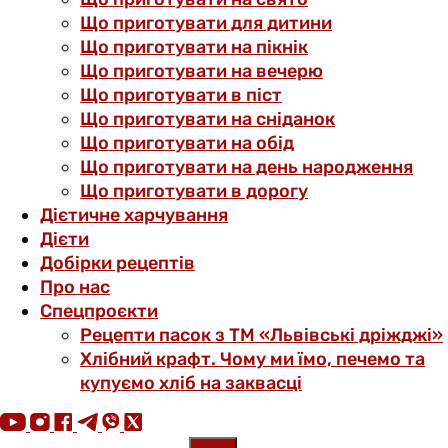
Що приготувати для дитини
Що приготувати на пікнік
Що приготувати на вечерю
Що приготувати в піст
Що приготувати на сніданок
Що приготувати на обід
Що приготувати на день народження
Що приготувати в дорогу
Дієтичне харчування
Дієти
Добірки рецептів
Про нас
Спецпроєкти
Рецепти пасок з ТМ «Львівські дріжджі»
Хлібний крафт. Чому ми їмо, печемо та
купуємо хліб на заквасці