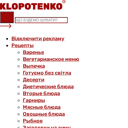
Skip
to
content
Відключити рекламу
Рецепты
Варенье
Вегетарианское меню
Выпечка
Готуємо без світла
Десерти
Диетические блюда
Вторые блюда
Гарниры
Мясные блюда
Овощные блюда
Рыбное
Заготовки на зиму