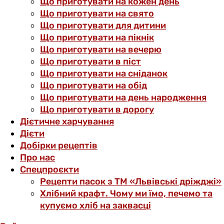
Що приготувати на кожен день
Що приготувати на свято
Що приготувати для дитини
Що приготувати на пікнік
Що приготувати на вечерю
Що приготувати в піст
Що приготувати на сніданок
Що приготувати на обід
Що приготувати на день народження
Що приготувати в дорогу
Дієтичне харчування
Дієти
Добірки рецептів
Про нас
Спецпроєкти
Рецепти пасок з ТМ «Львівські дріжджі»
Хлібний крафт. Чому ми їмо, печемо та
купуємо хліб на заквасці