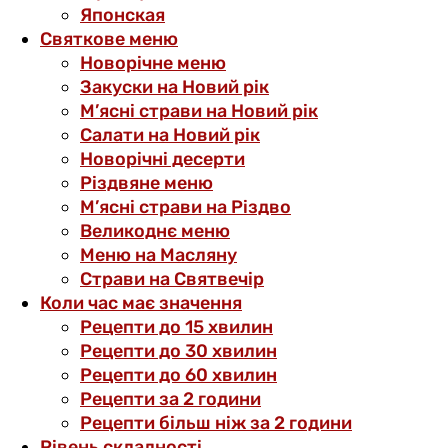
Японская
Святкове меню
Новорічне меню
Закуски на Новий рік
М’ясні страви на Новий рік
Салати на Новий рік
Новорічні десерти
Різдвяне меню
М’ясні страви на Різдво
Великоднє меню
Меню на Масляну
Страви на Святвечір
Коли час має значення
Рецепти до 15 хвилин
Рецепти до 30 хвилин
Рецепти до 60 хвилин
Рецепти за 2 години
Рецепти більш ніж за 2 години
Рівень складності