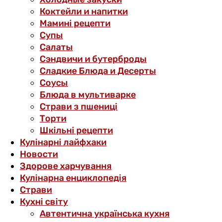
Коктейли и напитки
Мамині рецепти
Супы
Салаты
Сэндвичи и бутерброды
Сладкие Блюда и Десерты
Соусы
Блюда в мультиварке
Страви з пшениці
Торти
Шкільні рецепти
Кулінарні лайфхаки
Новости
Здорове харчування
Кулінарна енциклопедія
Страви
Кухні світу
Автентична українська кухня