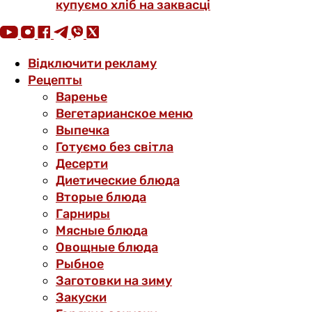
купуємо хліб на заквасці
Відключити рекламу
Рецепты
Варенье
Вегетарианское меню
Выпечка
Готуємо без світла
Десерти
Диетические блюда
Вторые блюда
Гарниры
Мясные блюда
Овощные блюда
Рыбное
Заготовки на зиму
Закуски