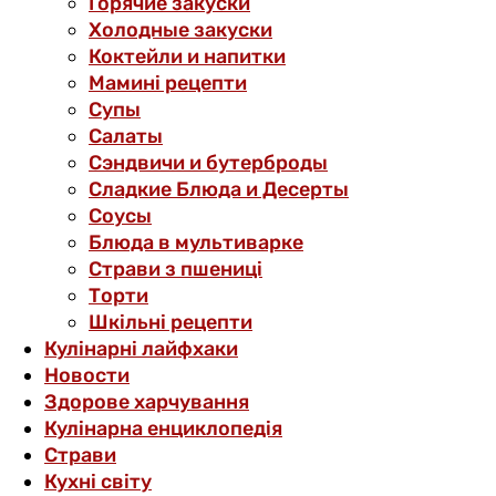
Горячие закуски
Холодные закуски
Коктейли и напитки
Мамині рецепти
Супы
Салаты
Сэндвичи и бутерброды
Сладкие Блюда и Десерты
Соусы
Блюда в мультиварке
Страви з пшениці
Торти
Шкільні рецепти
Кулінарні лайфхаки
Новости
Здорове харчування
Кулінарна енциклопедія
Страви
Кухні світу