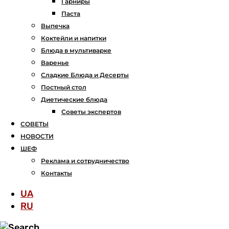
Гарниры
Паста
Выпечка
Коктейли и напитки
Блюда в мультиварке
Варенье
Сладкие Блюда и Десерты
Постный стол
Диетические блюда
Советы экспертов
СОВЕТЫ
НОВОСТИ
ШЕФ
Реклама и сотрудничество
Контакты
UA
RU