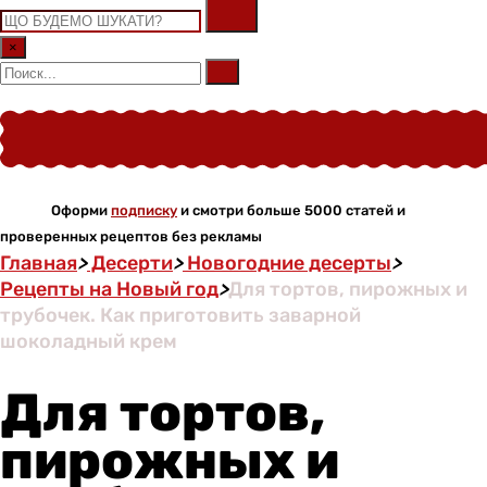
×
Оформи
подписку
и смотри больше 5000 статей и
проверенных рецептов без рекламы
Главная
>
Десерти
>
Новогодние десерты
>
Рецепты на Новый год
>
Для тортов, пирожных и
трубочек. Как приготовить заварной
шоколадный крем
Для тортов,
пирожных и