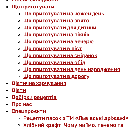
Що приготувати
Що приготувати на кожен день
Що приготувати на свято
Що приготувати для дитини
Що приготувати на пікнік
Що приготувати на вечерю
Що приготувати в піст
Що приготувати на сніданок
Що приготувати на обід
Що приготувати на день народження
Що приготувати в дорогу
Дієтичне харчування
Дієти
Добірки рецептів
Про нас
Спецпроєкти
Рецепти пасок з ТМ «Львівські дріжджі»
Хлібний крафт. Чому ми їмо, печемо та