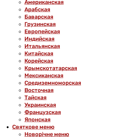
Американская
Арабская
Баварская
Грузинская
Европейская
Индийская
Итальянская
Китайская
Корейская
Крымскотатарская
Мексиканская
Средиземноморская
Восточная
Тайская
Украинская
Французская
Японская
Святкове меню
Новорічне меню