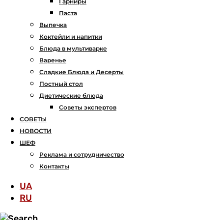
Гарниры
Паста
Выпечка
Коктейли и напитки
Блюда в мультиварке
Варенье
Сладкие Блюда и Десерты
Постный стол
Диетические блюда
Советы экспертов
СОВЕТЫ
НОВОСТИ
ШЕФ
Реклама и сотрудничество
Контакты
UA
RU