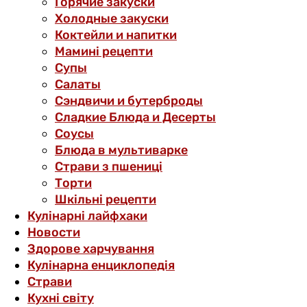
Горячие закуски
Холодные закуски
Коктейли и напитки
Мамині рецепти
Супы
Салаты
Сэндвичи и бутерброды
Сладкие Блюда и Десерты
Соусы
Блюда в мультиварке
Страви з пшениці
Торти
Шкільні рецепти
Кулінарні лайфхаки
Новости
Здорове харчування
Кулінарна енциклопедія
Страви
Кухні світу