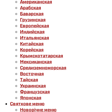
Американская
Арабская
Баварская
Грузинская
Европейская
Индийская
Итальянская
Китайская
Корейская
Крымскотатарская
Мексиканская
Средиземноморская
Восточная
Тайская
Украинская
Французская
Японская
Святкове меню
Новорічне меню