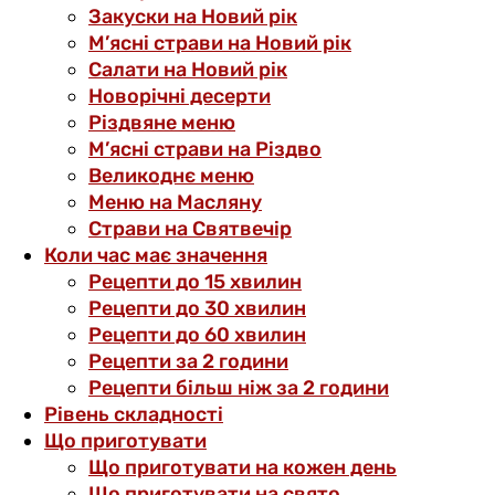
Закуски на Новий рік
М’ясні страви на Новий рік
Салати на Новий рік
Новорічні десерти
Різдвяне меню
М’ясні страви на Різдво
Великоднє меню
Меню на Масляну
Страви на Святвечір
Коли час має значення
Рецепти до 15 хвилин
Рецепти до 30 хвилин
Рецепти до 60 хвилин
Рецепти за 2 години
Рецепти більш ніж за 2 години
Рівень складності
Що приготувати
Що приготувати на кожен день
Що приготувати на свято