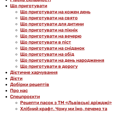
Що приготувати
Що приготувати на кожен день
Що приготувати на свято
Що приготувати для дитини
Що приготувати на пікнік
Що приготувати на вечерю
Що приготувати в піст
Що приготувати на сніданок
Що приготувати на обід
Що приготувати на день народження
Що приготувати в дорогу
Дієтичне харчування
Дієти
Добірки рецептів
Про нас
Спецпроєкти
Рецепти пасок з ТМ «Львівські дріжджі»
Хлібний крафт. Чому ми їмо, печемо та