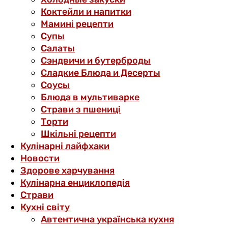
Коктейли и напитки
Мамині рецепти
Супы
Салаты
Сэндвичи и бутерброды
Сладкие Блюда и Десерты
Соусы
Блюда в мультиварке
Страви з пшениці
Торти
Шкільні рецепти
Кулінарні лайфхаки
Новости
Здорове харчування
Кулінарна енциклопедія
Страви
Кухні світу
Автентична українська кухня