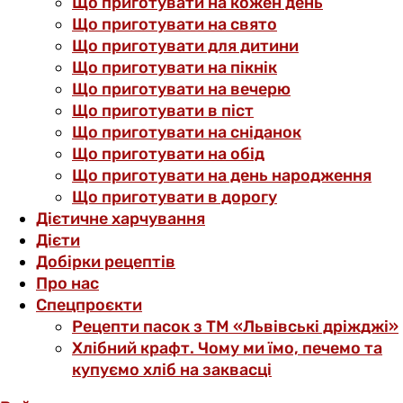
Що приготувати на кожен день
Що приготувати на свято
Що приготувати для дитини
Що приготувати на пікнік
Що приготувати на вечерю
Що приготувати в піст
Що приготувати на сніданок
Що приготувати на обід
Що приготувати на день народження
Що приготувати в дорогу
Дієтичне харчування
Дієти
Добірки рецептів
Про нас
Спецпроєкти
Рецепти пасок з ТМ «Львівські дріжджі»
Хлібний крафт. Чому ми їмо, печемо та
купуємо хліб на заквасці