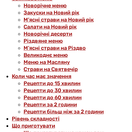
Новорічне меню
Закуски на Новий рік
М’ясні страви на Новий рік
Салати на Новий рік
Новорічні десерти
Різдвяне меню
М’ясні страви на Різдво
Великоднє меню
Меню на Масляну
Страви на Святвечір
Коли час має значення
Рецепти до 15 хвилин
Рецепти до 30 хвилин
Рецепти до 60 хвилин
Рецепти за 2 години
Рецепти більш ніж за 2 години
Рівень складності
Що приготувати