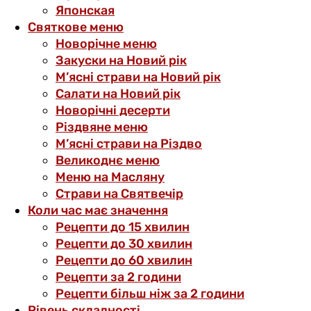
Японская
Святкове меню
Новорічне меню
Закуски на Новий рік
М’ясні страви на Новий рік
Салати на Новий рік
Новорічні десерти
Різдвяне меню
М’ясні страви на Різдво
Великоднє меню
Меню на Масляну
Страви на Святвечір
Коли час має значення
Рецепти до 15 хвилин
Рецепти до 30 хвилин
Рецепти до 60 хвилин
Рецепти за 2 години
Рецепти більш ніж за 2 години
Рівень складності