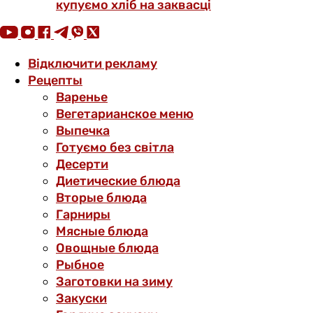
купуємо хліб на заквасці
Відключити рекламу
Рецепты
Варенье
Вегетарианское меню
Выпечка
Готуємо без світла
Десерти
Диетические блюда
Вторые блюда
Гарниры
Мясные блюда
Овощные блюда
Рыбное
Заготовки на зиму
Закуски