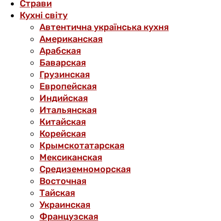
Страви
Кухні світу
Автентична українська кухня
Американская
Арабская
Баварская
Грузинская
Европейская
Индийская
Итальянская
Китайская
Корейская
Крымскотатарская
Мексиканская
Средиземноморская
Восточная
Тайская
Украинская
Французская