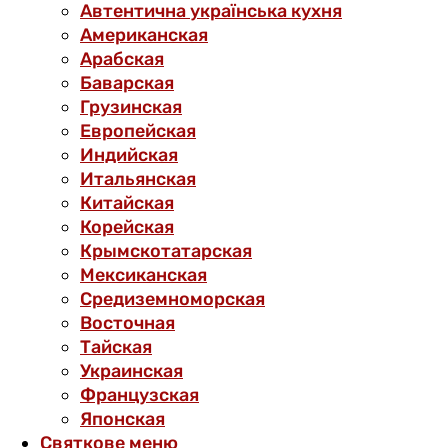
Автентична українська кухня
Американская
Арабская
Баварская
Грузинская
Европейская
Индийская
Итальянская
Китайская
Корейская
Крымскотатарская
Мексиканская
Средиземноморская
Восточная
Тайская
Украинская
Французская
Японская
Святкове меню