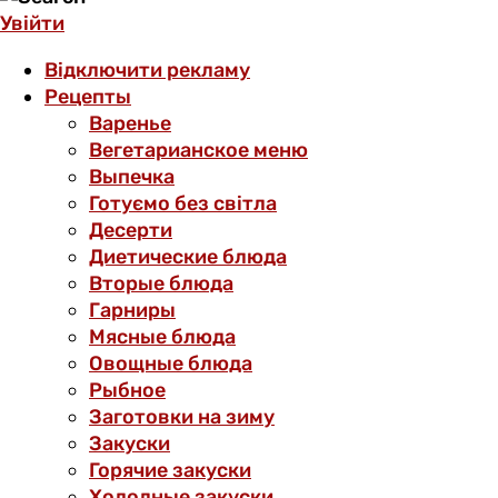
Увійти
Відключити рекламу
Рецепты
Варенье
Вегетарианское меню
Выпечка
Готуємо без світла
Десерти
Диетические блюда
Вторые блюда
Гарниры
Мясные блюда
Овощные блюда
Рыбное
Заготовки на зиму
Закуски
Горячие закуски
Холодные закуски