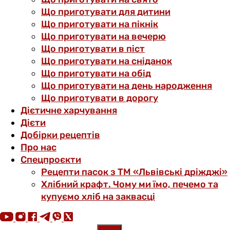
Що приготувати для дитини
Що приготувати на пікнік
Що приготувати на вечерю
Що приготувати в піст
Що приготувати на сніданок
Що приготувати на обід
Що приготувати на день народження
Що приготувати в дорогу
Дієтичне харчування
Дієти
Добірки рецептів
Про нас
Спецпроєкти
Рецепти пасок з ТМ «Львівські дріжджі»
Хлібний крафт. Чому ми їмо, печемо та
купуємо хліб на заквасці