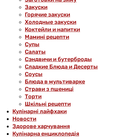
Закуски
Горячие закуски
Холодные закуски
Коктейли и напитки
Мамині рецепти
Супы
Салаты
Сэндвичи и бутерброды
Сладкие Блюда и Десерты
Соусы
Блюда в мультиварке
Страви з пшениці
Торти
Шкільні рецепти
Кулінарні лайфхаки
Новости
Здорове харчування
Кулінарна енциклопедія