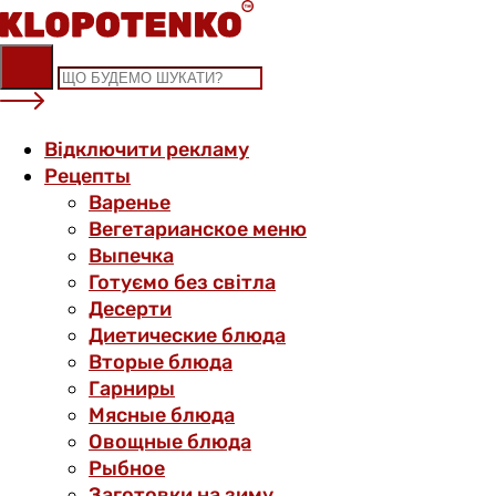
Skip
to
content
Відключити рекламу
Рецепты
Варенье
Вегетарианское меню
Выпечка
Готуємо без світла
Десерти
Диетические блюда
Вторые блюда
Гарниры
Мясные блюда
Овощные блюда
Рыбное
Заготовки на зиму