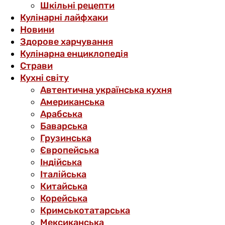
Шкільні рецепти
Кулінарні лайфхаки
Новини
Здорове харчування
Кулінарна енциклопедія
Страви
Кухні світу
Автентична українська кухня
Американська
Арабська
Баварська
Грузинська
Європейська
Індійська
Італійська
Китайська
Корейська
Кримськотатарська
Мексиканська