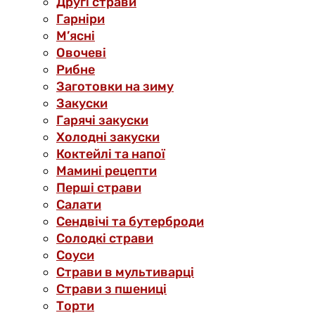
Другі страви
Гарніри
М’ясні
Овочеві
Рибне
Заготовки на зиму
Закуски
Гарячі закуски
Холодні закуски
Коктейлі та напої
Мамині рецепти
Перші страви
Салати
Сендвічі та бутерброди
Солодкі страви
Соуси
Страви в мультиварці
Страви з пшениці
Торти