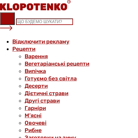
Skip
to
content
Відключити рекламу
Рецепти
Варення
Вегетаріанські рецепти
Випічка
Готуємо без світла
Десерти
Дієтичні страви
Другі страви
Гарніри
М’ясні
Овочеві
Рибне
Заготовки на зиму