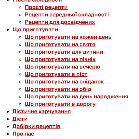
Прості рецепти
Рецепти середньої складності
Рецепти для досвідчених
Що приготувати
Що приготувати на кожен день
Що приготувати на свято
Що приготувати для дитини
Що приготувати на пікнік
Що приготувати на вечерю
Що приготувати в піст
Що приготувати на сніданок
Що приготувати на обід
Що приготувати на день народження
Що приготувати в дорогу
Дієтичне харчування
Дієти
Добірки рецептів
Про нас