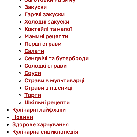
Закуски
Гарячі закуски
Холодні закуски
Коктейлі та напої
Мамині рецепти
Перші страви
Салати
Сендвічі та бутерброди
Солодкі страви
Соуси
Страви в мультиварці
Страви з пшениці
Торти
Шкільні рецепти
Кулінарні лайфхаки
Новини
Здорове харчування
Кулінарна енциклопедія