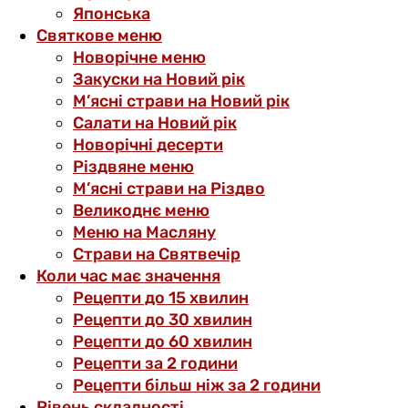
Японська
Святкове меню
Новорічне меню
Закуски на Новий рік
М’ясні страви на Новий рік
Салати на Новий рік
Новорічні десерти
Різдвяне меню
М’ясні страви на Різдво
Великоднє меню
Меню на Масляну
Страви на Святвечір
Коли час має значення
Рецепти до 15 хвилин
Рецепти до 30 хвилин
Рецепти до 60 хвилин
Рецепти за 2 години
Рецепти більш ніж за 2 години
Рівень складності