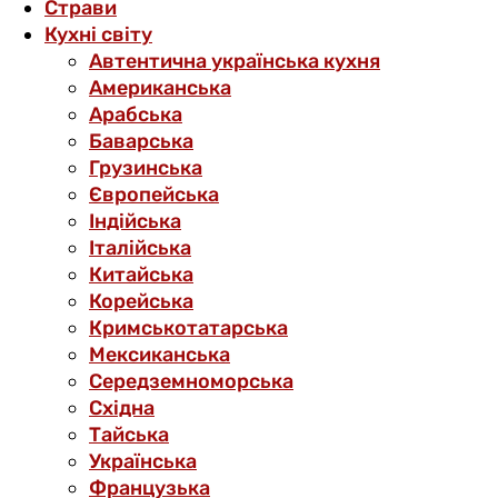
Страви
Кухні світу
Автентична українська кухня
Американська
Арабська
Баварська
Грузинська
Європейська
Індійська
Італійська
Китайська
Корейська
Кримськотатарська
Мексиканська
Середземноморська
Східна
Тайська
Українська
Французька