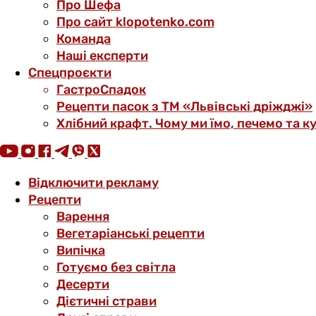
Про Шефа
Про сайт klopotenko.com
Команда
Наші експерти
Спецпроєкти
ГастроСпадок
Рецепти пасок з ТМ «Львівські дріжджі»
Хлібний крафт. Чому ми їмо, печемо та к
Відключити рекламу
Рецепти
Варення
Вегетаріанські рецепти
Випічка
Готуємо без світла
Десерти
Дієтичні страви