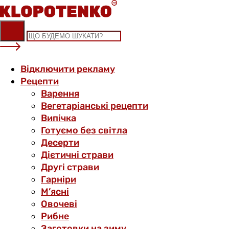
Skip
to
content
Відключити рекламу
Рецепти
Варення
Вегетаріанські рецепти
Випічка
Готуємо без світла
Десерти
Дієтичні страви
Другі страви
Гарніри
М’ясні
Овочеві
Рибне
Заготовки на зиму