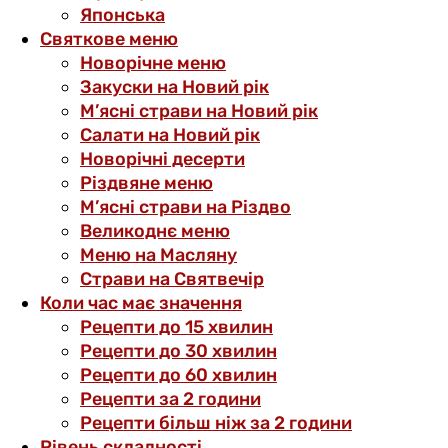
Японська
Святкове меню
Новорічне меню
Закуски на Новий рік
М’ясні страви на Новий рік
Салати на Новий рік
Новорічні десерти
Різдвяне меню
М’ясні страви на Різдво
Великоднє меню
Меню на Масляну
Страви на Святвечір
Коли час має значення
Рецепти до 15 хвилин
Рецепти до 30 хвилин
Рецепти до 60 хвилин
Рецепти за 2 години
Рецепти більш ніж за 2 години
Рівень складності