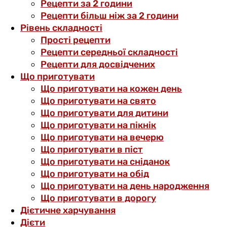
Рецепти за 2 години
Рецепти більш ніж за 2 години
Рівень складності
Прості рецепти
Рецепти середньої складності
Рецепти для досвідчених
Що приготувати
Що приготувати на кожен день
Що приготувати на свято
Що приготувати для дитини
Що приготувати на пікнік
Що приготувати на вечерю
Що приготувати в піст
Що приготувати на сніданок
Що приготувати на обід
Що приготувати на день народження
Що приготувати в дорогу
Дієтичне харчування
Дієти