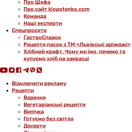
Про Шефа
Про сайт klopotenko.com
Команда
Наші експерти
Спецпроєкти
ГастроСпадок
Рецепти пасок з ТМ «Львівські дріжджі»
Хлібний крафт. Чому ми їмо, печемо та
купуємо хліб на заквасці
Відключити рекламу
Рецепти
Варення
Вегетаріанські рецепти
Випічка
Готуємо без світла
Десерти