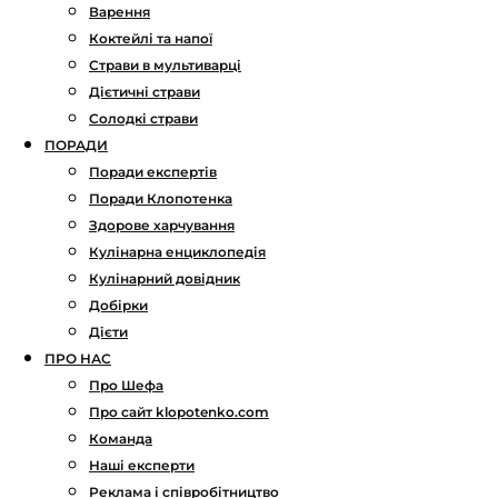
Варення
Коктейлі та напої
Страви в мультиварці
Дієтичні страви
Солодкі страви
ПОРАДИ
Поради експертів
Поради Клопотенка
Здорове харчування
Кулінарна енциклопедія
Кулінарний довідник
Добірки
Дієти
ПРО НАС
Про Шефа
Про сайт klopotenko.com
Команда
Наші експерти
Реклама і співробітництво