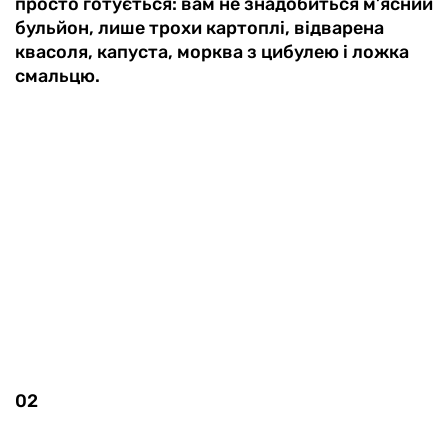
просто готується: вам не знадобиться м’ясний
бульйон, лише трохи картоплі, відварена
квасоля, капуста, морква з цибулею і ложка
смальцю.
02