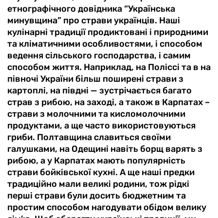
етнографічного довідника “Українська
минувщина” про страви українців. Наші
кулінарні традиції продиктовані і природними
та кліматичними особливостями, і способом
ведення сільського господарства, і самим
способом життя. Наприклад, на Поліссі та в на
півночі України більш поширені страви з
картоплі, на півдні — зустрічається багато
страв з рибою, на заході, а також в Карпатах –
страви з молочними та кисломолочними
продуктами, а ще часто використовуються
гриби. Полтавщина славиться своїми
галушками, на Одещині навіть борщ варять з
рибою, а у Карпатах мають популярність
страви бойківської кухні. А ще наші предки
традиційно мали великі родини, тож рідкі
перші страви були досить бюджетним та
простим способом нагодувати обідом велику