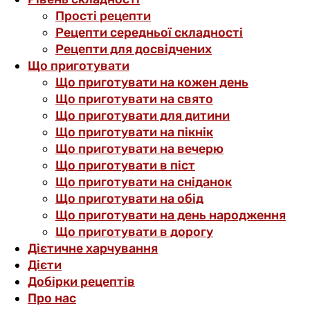
Прості рецепти
Рецепти середньої складності
Рецепти для досвідчених
Що приготувати
Що приготувати на кожен день
Що приготувати на свято
Що приготувати для дитини
Що приготувати на пікнік
Що приготувати на вечерю
Що приготувати в піст
Що приготувати на сніданок
Що приготувати на обід
Що приготувати на день народження
Що приготувати в дорогу
Дієтичне харчування
Дієти
Добірки рецептів
Про нас