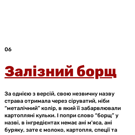
06
Залізний борщ
За однією з версій, свою незвичну назву
страва отримала через сіруватий, ніби
“металічний” колір, в який її забарвлювали
картопляні кульки. І попри слово “борщ” у
назві, в інгредієнтах немає ані м'яса, ані
буряку, зате є молоко, картопля, спеції та