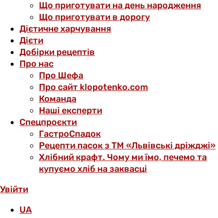
Що приготувати на день народження
Що приготувати в дорогу
Дієтичне харчування
Дієти
Добірки рецептів
Про нас
Про Шефа
Про сайт klopotenko.com
Команда
Наші експерти
Спецпроєкти
ГастроСпадок
Рецепти пасок з ТМ «Львівські дріжджі»
Хлібний крафт. Чому ми їмо, печемо та
купуємо хліб на заквасці
Увійти
UA