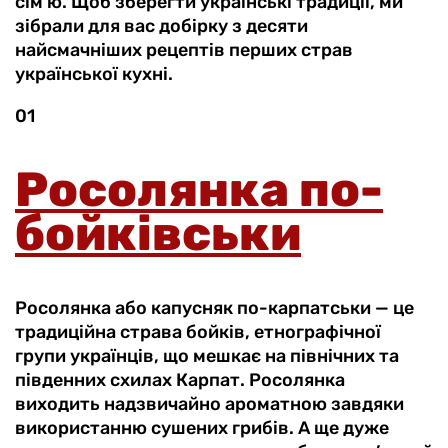
сім’ю. Щоб зберегти українські традиції, ми
зібрали для вас добірку з десяти
найсмачніших рецептів перших страв
української кухні.
01
Росолянка по-
бойківськи
Росолянка або капусняк по-карпатськи — це
традиційна страва бойків, етнографічної
групи українців, що мешкає на північних та
південних схилах Карпат. Росолянка
виходить надзвичайно ароматною завдяки
використанню сушених грибів. А ще дуже