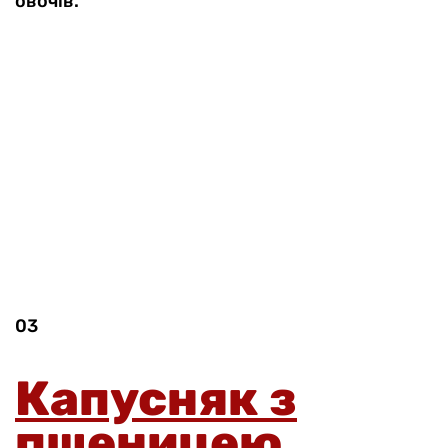
овочів.
03
Капусняк з
пшеницею