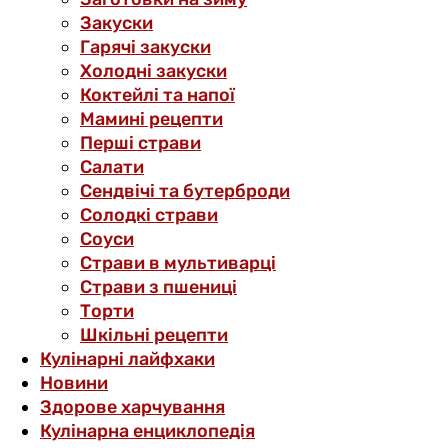
Закуски
Гарячі закуски
Холодні закуски
Коктейлі та напої
Мамині рецепти
Перші страви
Салати
Сендвічі та бутерброди
Солодкі страви
Соуси
Страви в мультиварці
Страви з пшениці
Торти
Шкільні рецепти
Кулінарні лайфхаки
Новини
Здорове харчування
Кулінарна енциклопедія