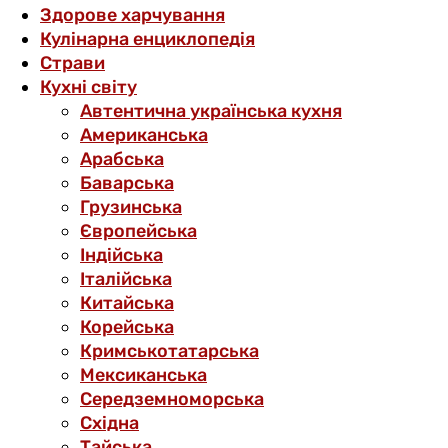
Здорове харчування
Кулінарна енциклопедія
Страви
Кухні світу
Автентична українська кухня
Американська
Арабська
Баварська
Грузинська
Європейська
Індійська
Італійська
Китайська
Корейська
Кримськотатарська
Мексиканська
Середземноморська
Східна
Тайська