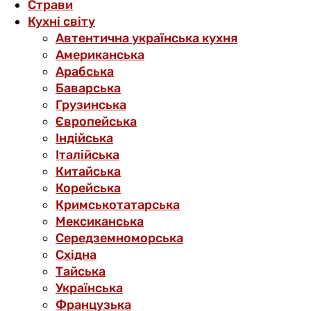
Страви
Кухні світу
Автентична українська кухня
Американська
Арабська
Баварська
Грузинська
Європейська
Індійська
Італійська
Китайська
Корейська
Кримськотатарська
Мексиканська
Середземноморська
Східна
Тайська
Українська
Французька