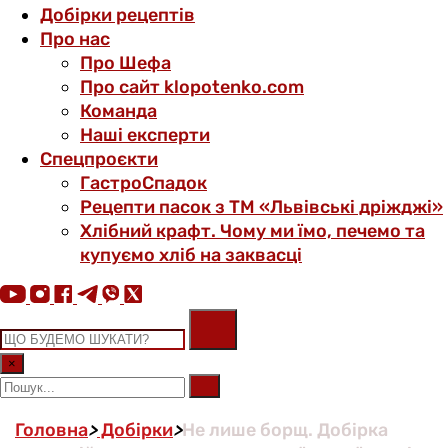
Добірки рецептів
Про нас
Про Шефа
Про сайт klopotenko.com
Команда
Наші експерти
Спецпроєкти
ГастроСпадок
Рецепти пасок з ТМ «Львівські дріжджі»
Хлібний крафт. Чому ми їмо, печемо та
купуємо хліб на заквасці
×
Головна
>
Добірки
>
Не лише борщ. Добірка