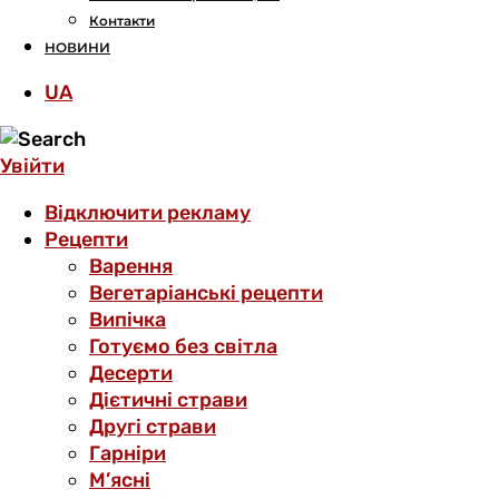
Контакти
НОВИНИ
UA
Увійти
Відключити рекламу
Рецепти
Варення
Вегетаріанські рецепти
Випічка
Готуємо без світла
Десерти
Дієтичні страви
Другі страви
Гарніри
М’ясні