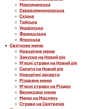
Мексиканська
Середземноморська
Східна
Тайська
Українська
Французька
Японська
Святкове меню
Новорічне меню
Закуски на Новий рік
М’ясні страви на Новий рік
Салати на Новий рік
Новорічні десерти
Різдвяне меню
М’ясні страви на Різдво
Великоднє меню
Меню на Масляну
Страви на Святвечір