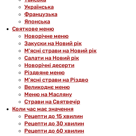
Українська
Французька
Японська
Святкове меню
Новорічне меню
Закуски на Новий рік
М’ясні страви на Новий рік
Салати на Новий рік
Новорічні десерти
Різдвяне меню
М’ясні страви на Різдво
Великоднє меню
Меню на Масляну
Страви на Святвечір
Коли час має значення
Рецепти до 15 хвилин
Рецепти до 30 хвилин
Рецепти до 60 хвилин