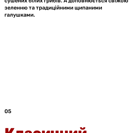
сушених білих грибів. А доповнюється свіжою
зеленню та традиційними щипаними
галушками.
05