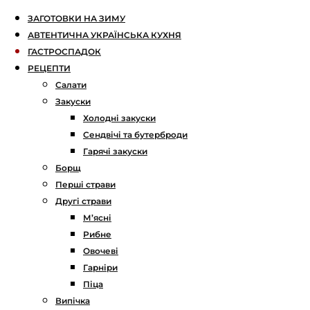
ЗАГОТОВКИ НА ЗИМУ
АВТЕНТИЧНА УКРАЇНСЬКА КУХНЯ
ГАСТРОСПАДОК
РЕЦЕПТИ
Салати
Закуски
Холодні закуски
Сендвічі та бутерброди
Гарячі закуски
Борщ
Перші страви
Другі страви
М’ясні
Рибне
Овочеві
Гарніри
Піца
Випічка