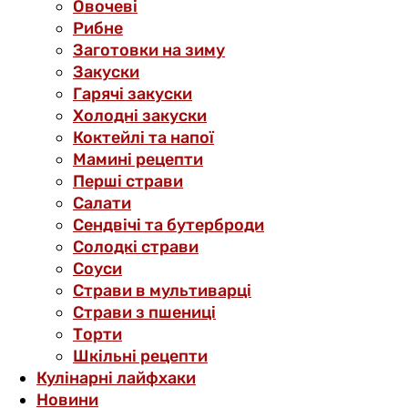
Овочеві
Рибне
Заготовки на зиму
Закуски
Гарячі закуски
Холодні закуски
Коктейлі та напої
Мамині рецепти
Перші страви
Салати
Сендвічі та бутерброди
Солодкі страви
Соуси
Страви в мультиварці
Страви з пшениці
Торти
Шкільні рецепти
Кулінарні лайфхаки
Новини