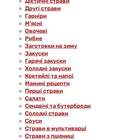
Дієтичні страви
Другі страви
Гарніри
М’ясні
Овочеві
Рибне
Заготовки на зиму
Закуски
Гарячі закуски
Холодні закуски
Коктейлі та напої
Мамині рецепти
Перші страви
Салати
Сендвічі та бутерброди
Солодкі страви
Соуси
Страви в мультиварці
Страви з пшениці