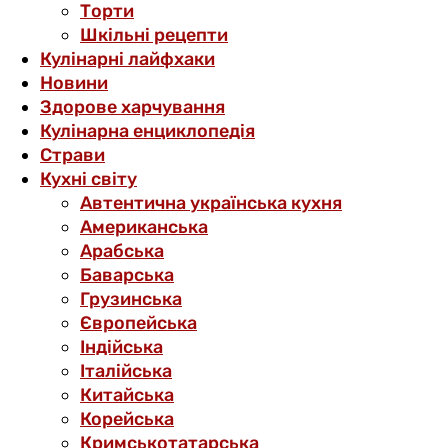
Торти
Шкільні рецепти
Кулінарні лайфхаки
Новини
Здорове харчування
Кулінарна енциклопедія
Страви
Кухні світу
Автентична українська кухня
Американська
Арабська
Баварська
Грузинська
Європейська
Індійська
Італійська
Китайська
Корейська
Кримськотатарська