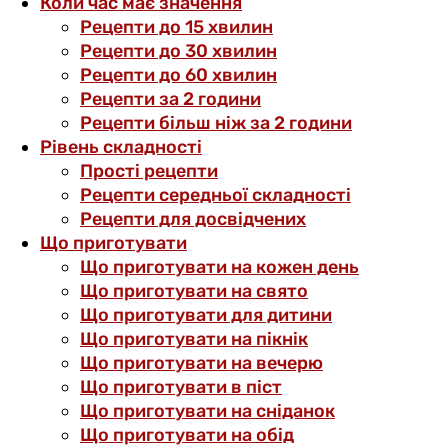
Коли час має значення
Рецепти до 15 хвилин
Рецепти до 30 хвилин
Рецепти до 60 хвилин
Рецепти за 2 години
Рецепти більш ніж за 2 години
Рівень складності
Прості рецепти
Рецепти середньої складності
Рецепти для досвідчених
Що приготувати
Що приготувати на кожен день
Що приготувати на свято
Що приготувати для дитини
Що приготувати на пікнік
Що приготувати на вечерю
Що приготувати в піст
Що приготувати на сніданок
Що приготувати на обід