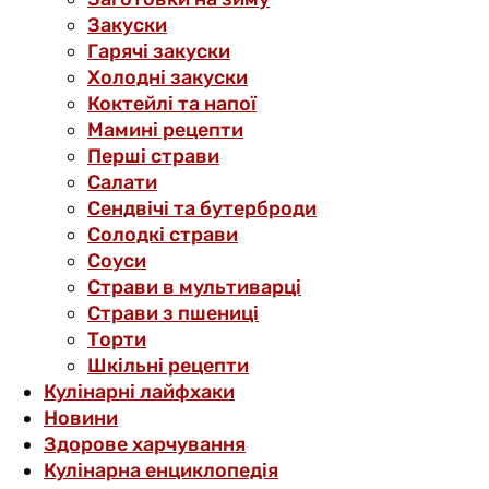
Закуски
Гарячі закуски
Холодні закуски
Коктейлі та напої
Мамині рецепти
Перші страви
Салати
Сендвічі та бутерброди
Солодкі страви
Соуси
Страви в мультиварці
Страви з пшениці
Торти
Шкільні рецепти
Кулінарні лайфхаки
Новини
Здорове харчування
Кулінарна енциклопедія