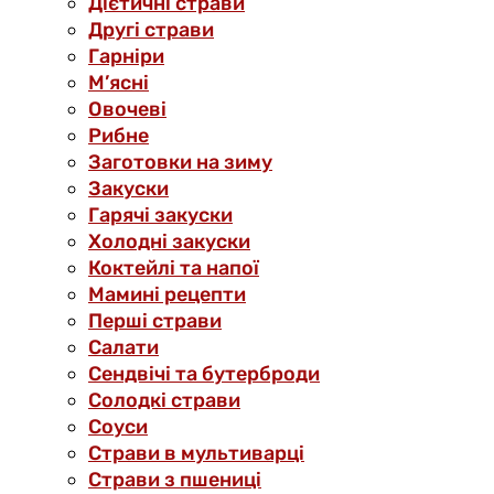
Дієтичні страви
Другі страви
Гарніри
М’ясні
Овочеві
Рибне
Заготовки на зиму
Закуски
Гарячі закуски
Холодні закуски
Коктейлі та напої
Мамині рецепти
Перші страви
Салати
Сендвічі та бутерброди
Солодкі страви
Соуси
Страви в мультиварці
Страви з пшениці