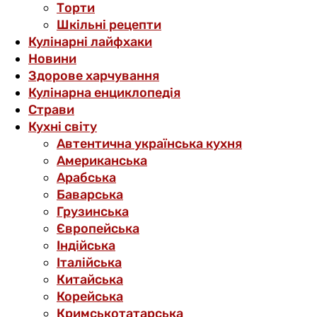
Торти
Шкільні рецепти
Кулінарні лайфхаки
Новини
Здорове харчування
Кулінарна енциклопедія
Страви
Кухні світу
Автентична українська кухня
Американська
Арабська
Баварська
Грузинська
Європейська
Індійська
Італійська
Китайська
Корейська
Кримськотатарська