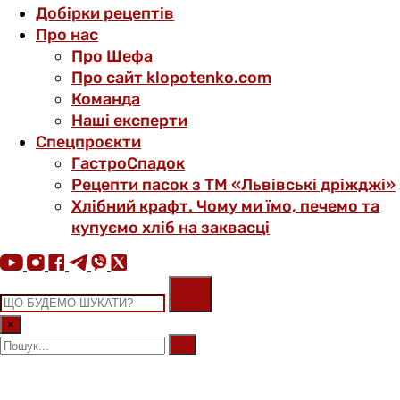
Добірки рецептів
Про нас
Про Шефа
Про сайт klopotenko.com
Команда
Наші експерти
Спецпроєкти
ГастроСпадок
Рецепти пасок з ТМ «Львівські дріжджі»
Хлібний крафт. Чому ми їмо, печемо та
купуємо хліб на заквасці
×