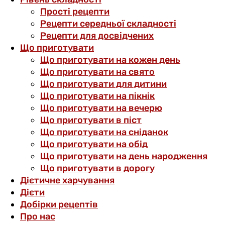
Прості рецепти
Рецепти середньої складності
Рецепти для досвідчених
Що приготувати
Що приготувати на кожен день
Що приготувати на свято
Що приготувати для дитини
Що приготувати на пікнік
Що приготувати на вечерю
Що приготувати в піст
Що приготувати на сніданок
Що приготувати на обід
Що приготувати на день народження
Що приготувати в дорогу
Дієтичне харчування
Дієти
Добірки рецептів
Про нас