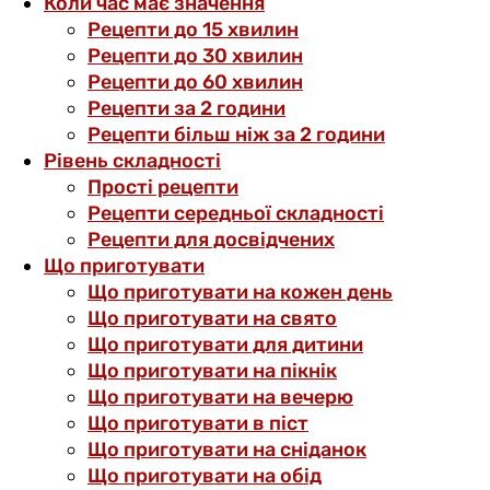
Коли час має значення
Рецепти до 15 хвилин
Рецепти до 30 хвилин
Рецепти до 60 хвилин
Рецепти за 2 години
Рецепти більш ніж за 2 години
Рівень складності
Прості рецепти
Рецепти середньої складності
Рецепти для досвідчених
Що приготувати
Що приготувати на кожен день
Що приготувати на свято
Що приготувати для дитини
Що приготувати на пікнік
Що приготувати на вечерю
Що приготувати в піст
Що приготувати на сніданок
Що приготувати на обід