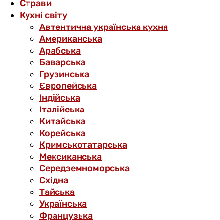
Страви
Кухні світу
Автентична українська кухня
Американська
Арабська
Баварська
Грузинська
Європейська
Індійська
Італійська
Китайська
Корейська
Кримськотатарська
Мексиканська
Середземноморська
Східна
Тайська
Українська
Французька