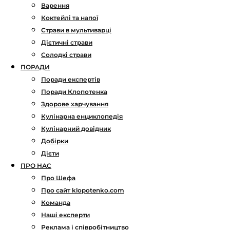
Варення
Коктейлі та напої
Страви в мультиварці
Дієтичні страви
Солодкі страви
ПОРАДИ
Поради експертів
Поради Клопотенка
Здорове харчування
Кулінарна енциклопедія
Кулінарний довідник
Добірки
Дієти
ПРО НАС
Про Шефа
Про сайт klopotenko.com
Команда
Наші експерти
Реклама і співробітництво