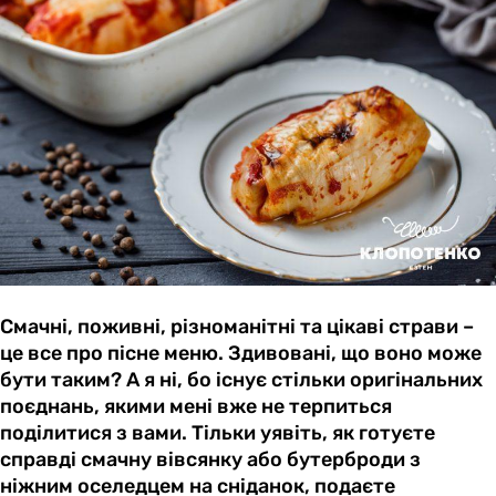
Смачні, поживні, різноманітні та цікаві страви –
це все про пісне меню. Здивовані, що воно може
бути таким? А я ні, бо існує стільки оригінальних
поєднань, якими мені вже не терпиться
поділитися з вами. Тільки уявіть, як готуєте
справді смачну вівсянку або бутерброди з
ніжним оселедцем на сніданок, подаєте