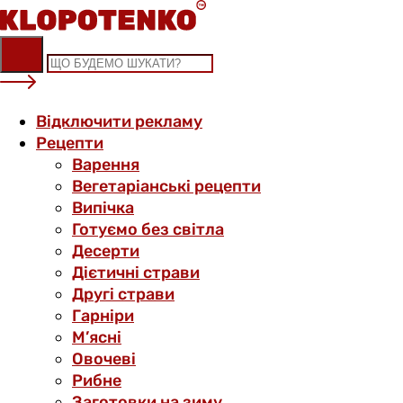
Skip
to
content
Відключити рекламу
Рецепти
Варення
Вегетаріанські рецепти
Випічка
Готуємо без світла
Десерти
Дієтичні страви
Другі страви
Гарніри
М’ясні
Овочеві
Рибне
Заготовки на зиму