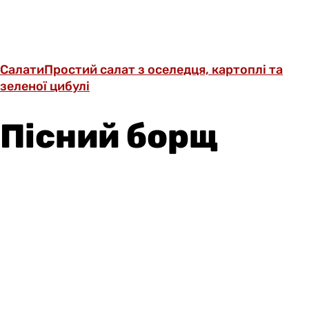
Салати
Простий салат з оселедця, картоплі та
зеленої цибулі
Пісний борщ