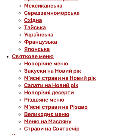
Мексиканська
Середземноморська
Східна
Тайська
Українська
Французька
Японська
Святкове меню
Новорічне меню
Закуски на Новий рік
М’ясні страви на Новий рік
Салати на Новий рік
Новорічні десерти
Різдвяне меню
М’ясні страви на Різдво
Великоднє меню
Меню на Масляну
Страви на Святвечір