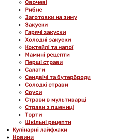
Овочеві
Рибне
Заготовки на зиму
Закуски
Гарячі закуски
Холодні закуски
Коктейлі та напої
Мамині рецепти
Перші страви
Салати
Сендвічі та бутерброди
Солодкі страви
Соуси
Страви в мультиварці
Страви з пшениці
Торти
Шкільні рецепти
Кулінарні лайфхаки
Новини