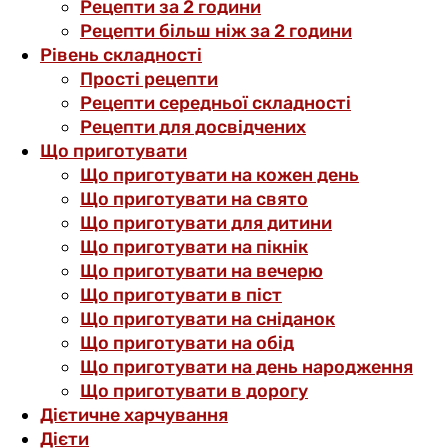
Рецепти за 2 години
Рецепти більш ніж за 2 години
Рівень складності
Прості рецепти
Рецепти середньої складності
Рецепти для досвідчених
Що приготувати
Що приготувати на кожен день
Що приготувати на свято
Що приготувати для дитини
Що приготувати на пікнік
Що приготувати на вечерю
Що приготувати в піст
Що приготувати на сніданок
Що приготувати на обід
Що приготувати на день народження
Що приготувати в дорогу
Дієтичне харчування
Дієти