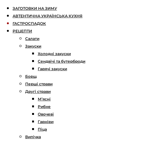
ЗАГОТОВКИ НА ЗИМУ
АВТЕНТИЧНА УКРАЇНСЬКА КУХНЯ
ГАСТРОСПАДОК
РЕЦЕПТИ
Салати
Закуски
Холодні закуски
Сендвічі та бутерброди
Гарячі закуски
Борщ
Перші страви
Другі страви
М’ясні
Рибне
Овочеві
Гарніри
Піца
Випічка