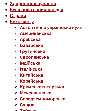
Здорове харчування
Кулінарна енциклопедія
Страви
Кухні світу
Автентична українська кухня
Американська
Арабська
Баварська
Грузинська
Європейська
Індійська
Італійська
Китайська
Корейська
Кримськотатарська
Мексиканська
Середземноморська
Східна
Тайська