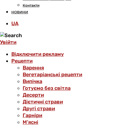
Контакти
НОВИНИ
UA
Увійти
Відключити рекламу
Рецепти
Варення
Вегетаріанські рецепти
Випічка
Готуємо без світла
Десерти
Дієтичні страви
Другі страви
Гарніри
М’ясні