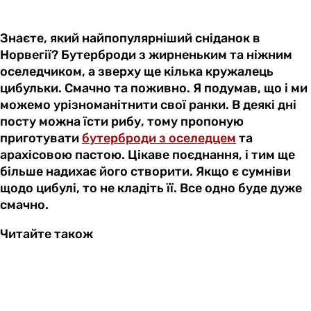
Знаєте, який найпопулярніший сніданок в
Норвегії? Бутерброди з жирненьким та ніжним
оселедчиком, а зверху ще кілька кружалець
цибульки. Смачно та поживно. Я подумав, що і ми
можемо урізноманітнити свої ранки. В деякі дні
посту можна їсти рибу, тому пропоную
приготувати
бутерброди з оселедцем
та
арахісовою пастою. Цікаве поєднання, і тим ще
більше надихає його створити. Якщо є сумніви
щодо цибулі, то не кладіть її. Все одно буде дуже
смачно.
Читайте також