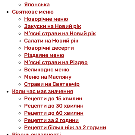
Японська
Святкове меню
Новорічне меню
Закуски на Новий рік
М’ясні страви на Новий рік
Салати на Новий рік
Новорічні десерти
Різдвяне меню
М’ясні страви на Різдво
Великоднє меню
Меню на Масляну
Страви на Святвечір
Коли час має значення
Рецепти до 15 хвилин
Рецепти до 30 хвилин
Рецепти до 60 хвилин
Рецепти за 2 години
Рецепти більш ніж за 2 години
Рівень складності