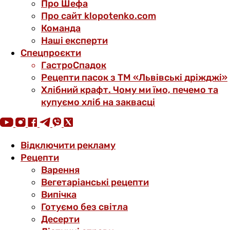
Про Шефа
Про сайт klopotenko.com
Команда
Наші експерти
Спецпроєкти
ГастроСпадок
Рецепти пасок з ТМ «Львівські дріжджі»
Хлібний крафт. Чому ми їмо, печемо та
купуємо хліб на заквасці
Відключити рекламу
Рецепти
Варення
Вегетаріанські рецепти
Випічка
Готуємо без світла
Десерти