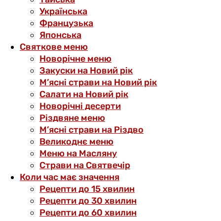
Українська
Французька
Японська
Святкове меню
Новорічне меню
Закуски на Новий рік
М’ясні страви на Новий рік
Салати на Новий рік
Новорічні десерти
Різдвяне меню
М’ясні страви на Різдво
Великоднє меню
Меню на Масляну
Страви на Святвечір
Коли час має значення
Рецепти до 15 хвилин
Рецепти до 30 хвилин
Рецепти до 60 хвилин