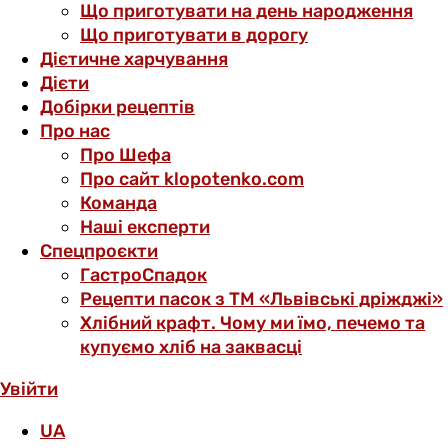
Що приготувати на день народження
Що приготувати в дорогу
Дієтичне харчування
Дієти
Добірки рецептів
Про нас
Про Шефа
Про сайт klopotenko.com
Команда
Наші експерти
Спецпроєкти
ГастроСпадок
Рецепти пасок з ТМ «Львівські дріжджі»
Хлібний крафт. Чому ми їмо, печемо та
купуємо хліб на заквасці
Увійти
UA