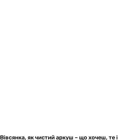
Вівсянка, як чистий аркуш – що хочеш, те і