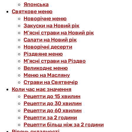
Японська
Святкове меню
Новорічне меню
Закуски на Новий рік
М’ясні страви на Новий рік
Салати на Новий рік
Новорічні десерти
Різдвяне меню
М’ясні страви на Різдво
Великоднє меню
Меню на Масляну
Страви на Святвечір
Коли час має значення
Рецепти до 15 хвилин
Рецепти до 30 хвилин
Рецепти до 60 хвилин
Рецепти за 2 години
Рецепти більш ніж за 2 години
Рівень складності