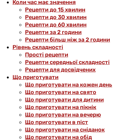
Коли час має значення
Рецепти до 15 хвилин
Рецепти до 30 хвилин
Рецепти до 60 хвилин
Рецепти за 2 години
Рецепти більш ніж за 2 години
Рівень складності
Прості рецепти
Рецепти середньої складності
Рецепти для досвідчених
Що приготувати
Що приготувати на кожен день
Що приготувати на свято
Що приготувати для дитини
Що приготувати на пікнік
Що приготувати на вечерю
Що приготувати в піст
Що приготувати на сніданок
Що приготувати на обід