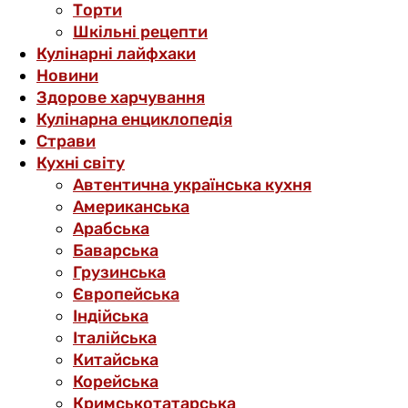
Торти
Шкільні рецепти
Кулінарні лайфхаки
Новини
Здорове харчування
Кулінарна енциклопедія
Страви
Кухні світу
Автентична українська кухня
Американська
Арабська
Баварська
Грузинська
Європейська
Індійська
Італійська
Китайська
Корейська
Кримськотатарська