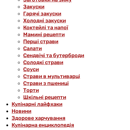
Закуски
Гарячі закуски
Холодні закуски
Коктейлі та напої
Мамині рецепти
Перші страви
Салати
Сендвічі та бутерброди
Солодкі страви
Соуси
Страви в мультиварці
Страви з пшениці
Торти
Шкільні рецепти
Кулінарні лайфхаки
Новини
Здорове харчування
Кулінарна енциклопедія