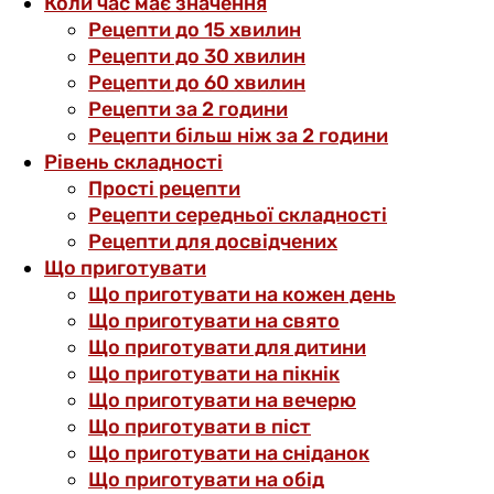
Коли час має значення
Рецепти до 15 хвилин
Рецепти до 30 хвилин
Рецепти до 60 хвилин
Рецепти за 2 години
Рецепти більш ніж за 2 години
Рівень складності
Прості рецепти
Рецепти середньої складності
Рецепти для досвідчених
Що приготувати
Що приготувати на кожен день
Що приготувати на свято
Що приготувати для дитини
Що приготувати на пікнік
Що приготувати на вечерю
Що приготувати в піст
Що приготувати на сніданок
Що приготувати на обід