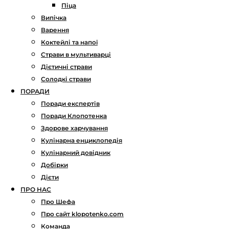
Піца
Випічка
Варення
Коктейлі та напої
Страви в мультиварці
Дієтичні страви
Солодкі страви
ПОРАДИ
Поради експертів
Поради Клопотенка
Здорове харчування
Кулінарна енциклопедія
Кулінарний довідник
Добірки
Дієти
ПРО НАС
Про Шефа
Про сайт klopotenko.com
Команда