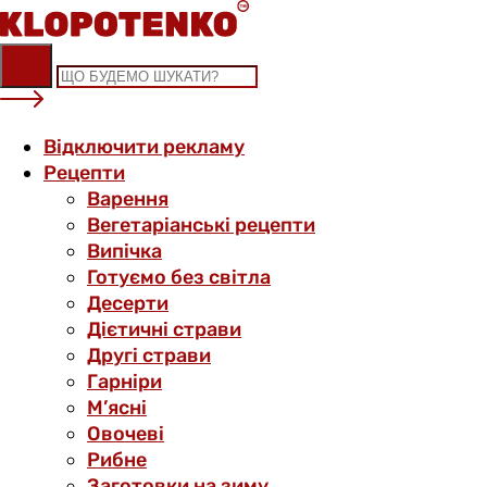
Skip
to
content
Відключити рекламу
Рецепти
Варення
Вегетаріанські рецепти
Випічка
Готуємо без світла
Десерти
Дієтичні страви
Другі страви
Гарніри
М’ясні
Овочеві
Рибне
Заготовки на зиму