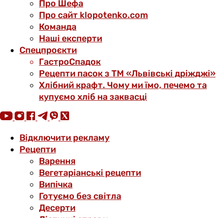
Про Шефа
Про сайт klopotenko.com
Команда
Наші експерти
Спецпроєкти
ГастроСпадок
Рецепти пасок з ТМ «Львівські дріжджі»
Хлібний крафт. Чому ми їмо, печемо та
купуємо хліб на заквасці
Відключити рекламу
Рецепти
Варення
Вегетаріанські рецепти
Випічка
Готуємо без світла
Десерти