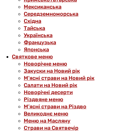
Мексиканська
Середземноморська
Східна
Тайська
Українська
Французька
Японська
Святкове меню
Новорічне меню
Закуски на Новий рік
М’ясні страви на Новий рік
Салати на Новий рік
Новорічні десерти
Різдвяне меню
М’ясні страви на Різдво
Великоднє меню
Меню на Масляну
Страви на Святвечір