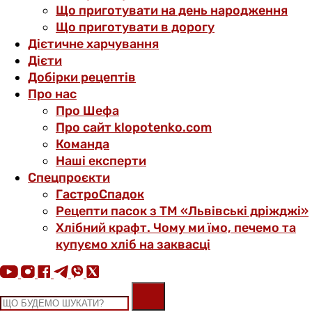
Що приготувати на день народження
Що приготувати в дорогу
Дієтичне харчування
Дієти
Добірки рецептів
Про нас
Про Шефа
Про сайт klopotenko.com
Команда
Наші експерти
Спецпроєкти
ГастроСпадок
Рецепти пасок з ТМ «Львівські дріжджі»
Хлібний крафт. Чому ми їмо, печемо та
купуємо хліб на заквасці