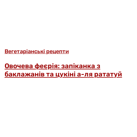
Вегетаріанські рецепти
Овочева феєрія: запіканка з
баклажанів та цукіні а-ля рататуй