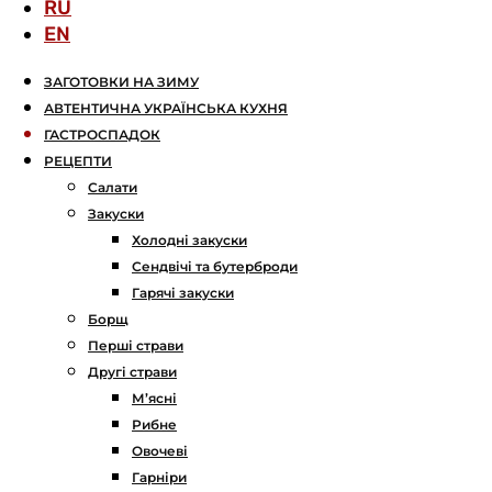
RU
EN
ЗАГОТОВКИ НА ЗИМУ
АВТЕНТИЧНА УКРАЇНСЬКА КУХНЯ
ГАСТРОСПАДОК
РЕЦЕПТИ
Салати
Закуски
Холодні закуски
Сендвічі та бутерброди
Гарячі закуски
Борщ
Перші страви
Другі страви
М’ясні
Рибне
Овочеві
Гарніри