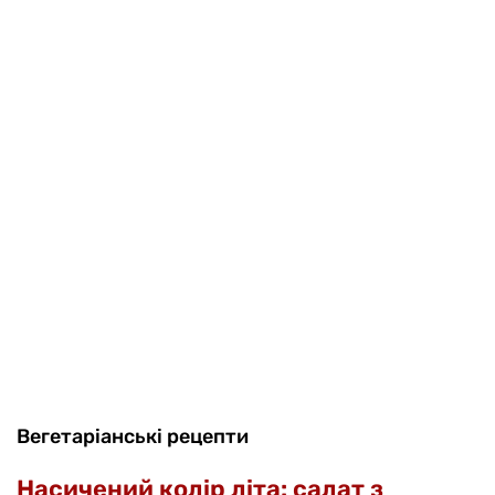
Вегетаріанські рецепти
Насичений колір літа: салат з