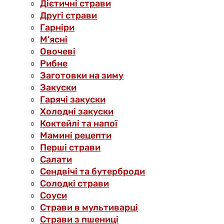
Дієтичні страви
Другі страви
Гарніри
М’ясні
Овочеві
Рибне
Заготовки на зиму
Закуски
Гарячі закуски
Холодні закуски
Коктейлі та напої
Мамині рецепти
Перші страви
Салати
Сендвічі та бутерброди
Солодкі страви
Соуси
Страви в мультиварці
Страви з пшениці