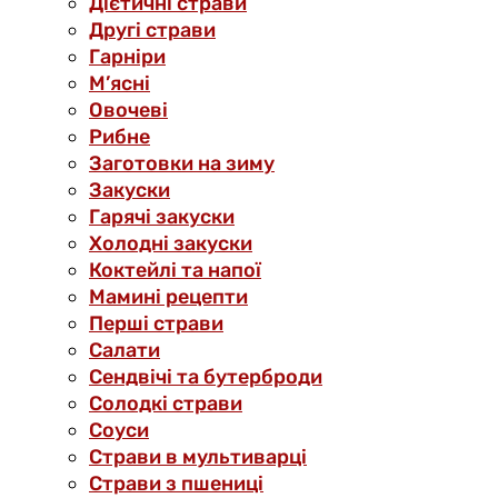
Дієтичні страви
Другі страви
Гарніри
М’ясні
Овочеві
Рибне
Заготовки на зиму
Закуски
Гарячі закуски
Холодні закуски
Коктейлі та напої
Мамині рецепти
Перші страви
Салати
Сендвічі та бутерброди
Солодкі страви
Соуси
Страви в мультиварці
Страви з пшениці