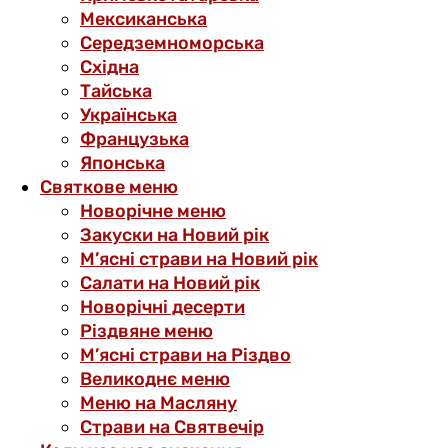
Мексиканська
Середземноморська
Східна
Тайська
Українська
Французька
Японська
Святкове меню
Новорічне меню
Закуски на Новий рік
М’ясні страви на Новий рік
Салати на Новий рік
Новорічні десерти
Різдвяне меню
М’ясні страви на Різдво
Великоднє меню
Меню на Масляну
Страви на Святвечір