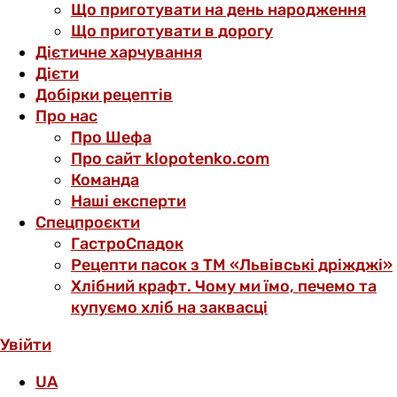
Що приготувати на день народження
Що приготувати в дорогу
Дієтичне харчування
Дієти
Добірки рецептів
Про нас
Про Шефа
Про сайт klopotenko.com
Команда
Наші експерти
Спецпроєкти
ГастроСпадок
Рецепти пасок з ТМ «Львівські дріжджі»
Хлібний крафт. Чому ми їмо, печемо та
купуємо хліб на заквасці
Увійти
UA