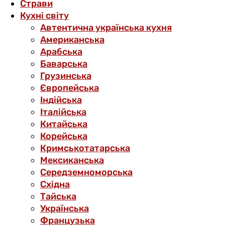
Страви
Кухні світу
Автентична українська кухня
Американська
Арабська
Баварська
Грузинська
Європейська
Індійська
Італійська
Китайська
Корейська
Кримськотатарська
Мексиканська
Середземноморська
Східна
Тайська
Українська
Французька