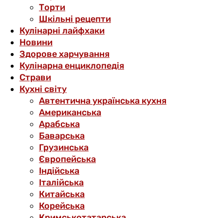
Торти
Шкільні рецепти
Кулінарні лайфхаки
Новини
Здорове харчування
Кулінарна енциклопедія
Страви
Кухні світу
Автентична українська кухня
Американська
Арабська
Баварська
Грузинська
Європейська
Індійська
Італійська
Китайська
Корейська
Кримськотатарська