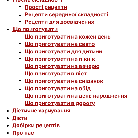
Прості рецепти
Рецепти середньої складності
Рецепти для досвідчених
Що приготувати
Що приготувати на кожен день
Що приготувати на свято
Що приготувати для дитини
Що приготувати на пікнік
Що приготувати на вечерю
Що приготувати в піст
Що приготувати на сніданок
Що приготувати на обід
Що приготувати на день народження
Що приготувати в дорогу
Дієтичне харчування
Дієти
Добірки рецептів
Про нас